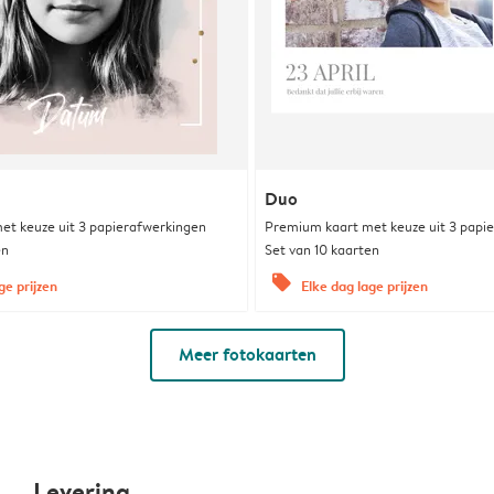
Duo
et keuze uit 3 papierafwerkingen
Premium kaart met keuze uit 3 papi
en
Set van 10 kaarten
offers
ge prijzen
Elke dag lage prijzen
Meer fotokaarten
Levering