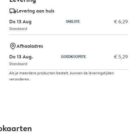
delivery_standard_v2
Levering aan huis
Do 13 Aug
€ 6,29
SNELSTE
Standaard
marker-pin
Afhaaladres
Do 13 Aug.
€ 5,29
GOEDKOOPSTE
Standaard
Als je meerdere producten bestelt, kunnen de leveringstijden
veranderen.
okaarten