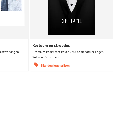
Kostuum en stropdas
erafwerkingen
Premium kaart met keuze uit 3 papierafwerkingen
Set van 10 kaarten
offers
Elke dag lage prijzen