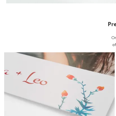
Pr
On
a