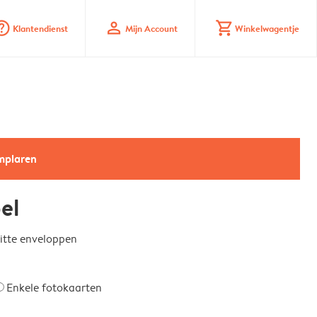
_mark_circle
profile
shopping_cart
Klantendienst
Mijn Account
Winkelwagentje
emplaren
el
witte enveloppen
Enkele fotokaarten