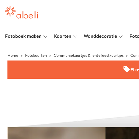
Fotoboek maken
Kaarten
Wanddecoratie
Foto
slim_arrow_down
slim_arrow_down
slim_arrow_down
Home
Fotokaarten
Communiekaartjes & lentefeestkaartjes
Comm
offers
Elk