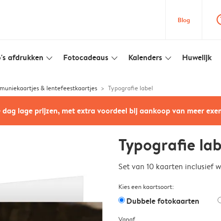
question
Blog
's afdrukken
Fotocadeaus
Kalenders
Huwelijk
slim_arrow_down
slim_arrow_down
slim_arrow_down
uniekaartjes & lentefeestkaartjes
Typografie label
e dag lage prijzen, met extra voordeel bij aankoop van meer ex
Typografie lab
Set van 10 kaarten inclusief 
Kies een kaartsoort:
Dubbele fotokaarten
Vanaf