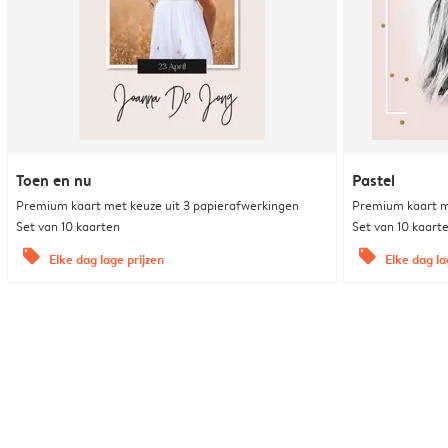
Toen en nu
Pastel
Premium kaart met keuze uit 3 papierafwerkingen
Premium kaart m
Set van 10 kaarten
Set van 10 kaart
offers
offers
Elke dag lage prijzen
Elke dag la