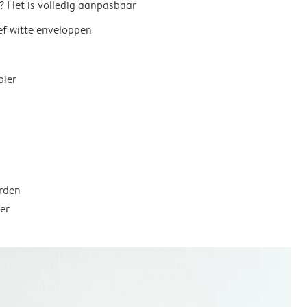
? Het is volledig aanpasbaar
ief witte enveloppen
pier
rden
er