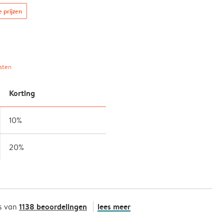
e prijzen
sten
Korting
10%
20%
1138 beoordelingen
lees meer
s van