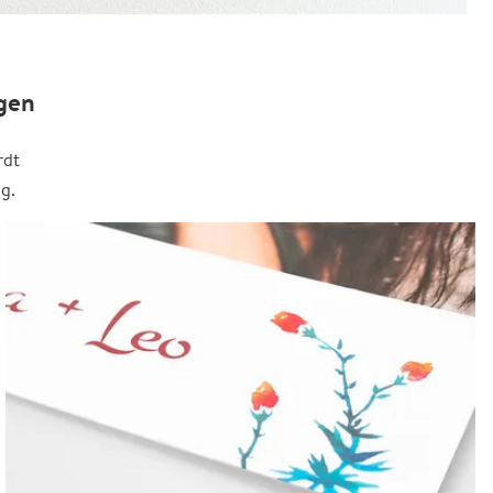
gen
rdt
g.