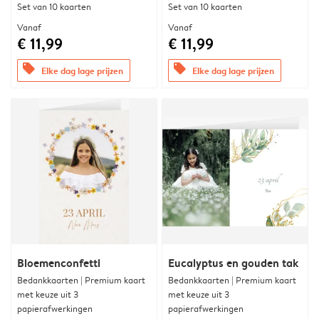
Set van 10 kaarten
Set van 10 kaarten
Vanaf
Vanaf
€ 11,99
€ 11,99
offers
offers
Elke dag lage prijzen
Elke dag lage prijzen
Bloemenconfetti
Eucalyptus en gouden tak
Bedankkaarten | Premium kaart
Bedankkaarten | Premium kaart
met keuze uit 3
met keuze uit 3
papierafwerkingen
papierafwerkingen