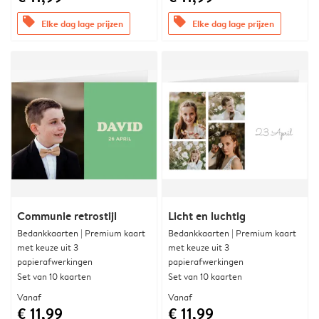
offers
offers
Elke dag lage prijzen
Elke dag lage prijzen
Communie retrostijl
Licht en luchtig
Bedankkaarten | Premium kaart
Bedankkaarten | Premium kaart
met keuze uit 3
met keuze uit 3
papierafwerkingen
papierafwerkingen
Set van 10 kaarten
Set van 10 kaarten
Vanaf
Vanaf
€ 11,99
€ 11,99