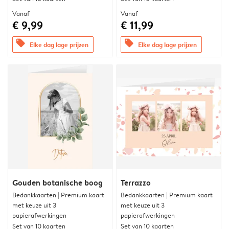
Vanaf
Vanaf
€ 9,99
€ 11,99
offers
offers
Elke dag lage prijzen
Elke dag lage prijzen
Gouden botanische boog
Terrazzo
Bedankkaarten | Premium kaart
Bedankkaarten | Premium kaart
met keuze uit 3
met keuze uit 3
papierafwerkingen
papierafwerkingen
Set van 10 kaarten
Set van 10 kaarten