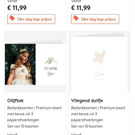
Vanaf
Vanaf
€ 11,99
€ 11,99
offers
offers
Elke dag lage prijzen
Elke dag lage prijzen
Olijftak
Vliegend duifje
Bedankkaarten | Premium kaart
Bedankkaarten | Premium kaart
met keuze uit 3
met keuze uit 3
papierafwerkingen
papierafwerkingen
Set van 10 kaarten
Set van 10 kaarten
Vanaf
Vanaf