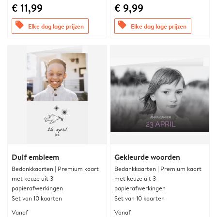
€ 11,99
€ 9,99
offers
offers
Elke dag lage prijzen
Elke dag lage prijzen
Duif embleem
Gekleurde woorden
Bedankkaarten | Premium kaart
Bedankkaarten | Premium kaart
met keuze uit 3
met keuze uit 3
papierafwerkingen
papierafwerkingen
Set van 10 kaarten
Set van 10 kaarten
Vanaf
Vanaf