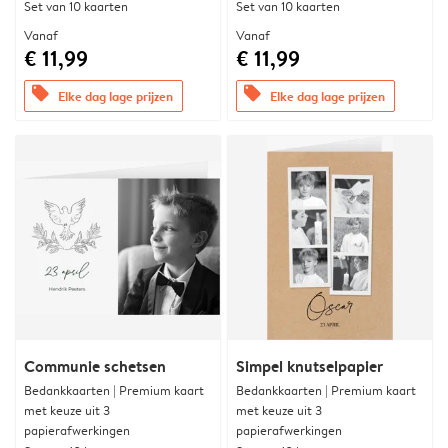
Set van 10 kaarten
Set van 10 kaarten
Vanaf
Vanaf
€ 11,99
€ 11,99
offers
offers
Elke dag lage prijzen
Elke dag lage prijzen
Communie schetsen
Simpel knutselpapier
Bedankkaarten | Premium kaart
Bedankkaarten | Premium kaart
met keuze uit 3
met keuze uit 3
papierafwerkingen
papierafwerkingen