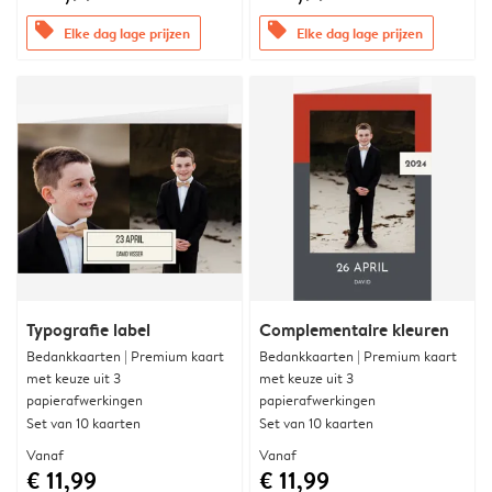
offers
offers
Elke dag lage prijzen
Elke dag lage prijzen
Typografie label
Complementaire kleuren
Bedankkaarten | Premium kaart
Bedankkaarten | Premium kaart
met keuze uit 3
met keuze uit 3
papierafwerkingen
papierafwerkingen
Set van 10 kaarten
Set van 10 kaarten
Vanaf
Vanaf
€ 11,99
€ 11,99