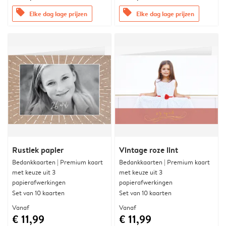
offers
offers
Elke dag lage prijzen
Elke dag lage prijzen
Rustiek papier
Vintage roze lint
Bedankkaarten | Premium kaart
Bedankkaarten | Premium kaart
met keuze uit 3
met keuze uit 3
papierafwerkingen
papierafwerkingen
Set van 10 kaarten
Set van 10 kaarten
Vanaf
Vanaf
€ 11,99
€ 11,99