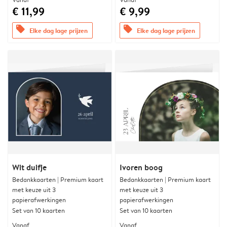
€ 11,99
€ 9,99
offers
offers
Elke dag lage prijzen
Elke dag lage prijzen
Wit duifje
Ivoren boog
Bedankkaarten | Premium kaart
Bedankkaarten | Premium kaart
met keuze uit 3
met keuze uit 3
papierafwerkingen
papierafwerkingen
Set van 10 kaarten
Set van 10 kaarten
Vanaf
Vanaf