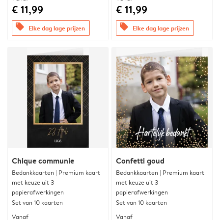
€ 11,99
€ 11,99
offers
offers
Elke dag lage prijzen
Elke dag lage prijzen
Chique communie
Confetti goud
Bedankkaarten | Premium kaart
Bedankkaarten | Premium kaart
met keuze uit 3
met keuze uit 3
papierafwerkingen
papierafwerkingen
Set van 10 kaarten
Set van 10 kaarten
Vanaf
Vanaf