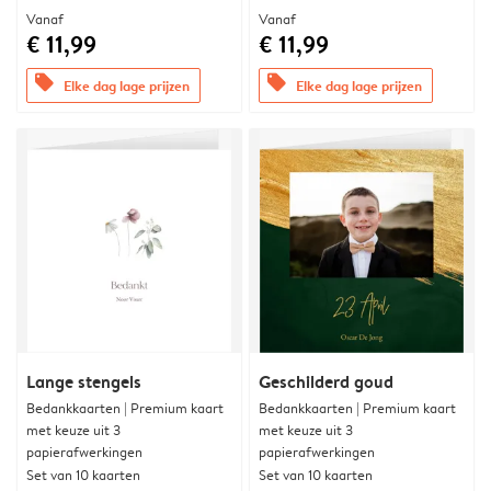
Vanaf
Vanaf
€ 11,99
€ 11,99
offers
offers
Elke dag lage prijzen
Elke dag lage prijzen
Lange stengels
Geschilderd goud
Bedankkaarten | Premium kaart
Bedankkaarten | Premium kaart
met keuze uit 3
met keuze uit 3
papierafwerkingen
papierafwerkingen
Set van 10 kaarten
Set van 10 kaarten