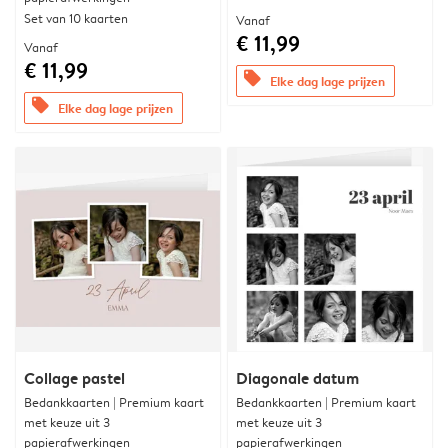
Set van 10 kaarten
Vanaf
€ 11,99
Vanaf
€ 11,99
offers
Elke dag lage prijzen
offers
Elke dag lage prijzen
Collage pastel
Diagonale datum
Bedankkaarten | Premium kaart
Bedankkaarten | Premium kaart
met keuze uit 3
met keuze uit 3
papierafwerkingen
papierafwerkingen