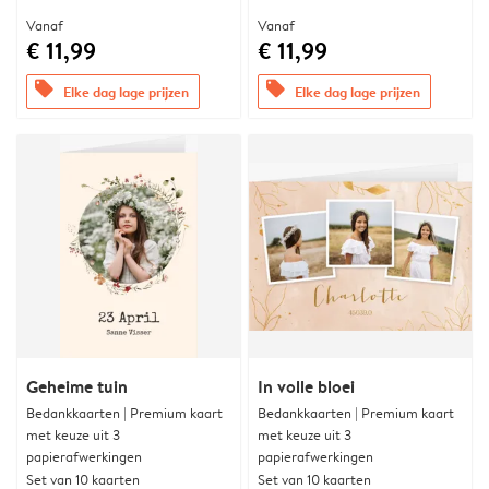
Vanaf
Vanaf
€ 11,99
€ 11,99
offers
offers
Elke dag lage prijzen
Elke dag lage prijzen
Geheime tuin
In volle bloei
Bedankkaarten | Premium kaart
Bedankkaarten | Premium kaart
met keuze uit 3
met keuze uit 3
papierafwerkingen
papierafwerkingen
Set van 10 kaarten
Set van 10 kaarten