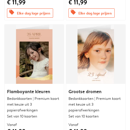
€ 11,99
€ 11,99
offers
offers
Elke dag lage prijzen
Elke dag lage prijzen
Flamboyante kleuren
Grootse dromen
Bedankkaarten | Premium kaart
Bedankkaarten | Premium kaart
met keuze uit 3
met keuze uit 3
papierafwerkingen
papierafwerkingen
Set van 10 kaarten
Set van 10 kaarten
Vanaf
Vanaf