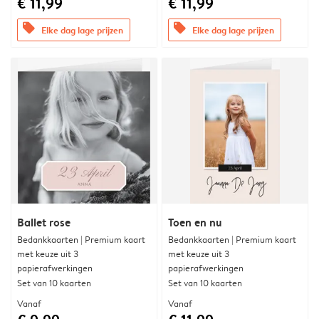
€ 11,99
€ 11,99
offers
offers
Elke dag lage prijzen
Elke dag lage prijzen
Ballet rose
Toen en nu
Bedankkaarten | Premium kaart
Bedankkaarten | Premium kaart
met keuze uit 3
met keuze uit 3
papierafwerkingen
papierafwerkingen
Set van 10 kaarten
Set van 10 kaarten
Vanaf
Vanaf