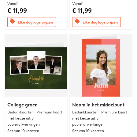
Vanaf
Vanaf
€ 11,99
€ 11,99
offers
offers
Elke dag lage prijzen
Elke dag lage prijzen
Collage groen
Naam in het middelpunt
Bedankkaarten | Premium kaart
Bedankkaarten | Premium kaart
met keuze uit 3
met keuze uit 3
papierafwerkingen
papierafwerkingen
Set van 10 kaarten
Set van 10 kaarten