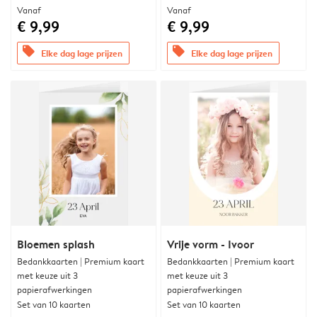
Vanaf
Vanaf
€ 9,99
€ 9,99
offers
offers
Elke dag lage prijzen
Elke dag lage prijzen
Bloemen splash
Vrije vorm - Ivoor
Bedankkaarten | Premium kaart
Bedankkaarten | Premium kaart
met keuze uit 3
met keuze uit 3
papierafwerkingen
papierafwerkingen
Set van 10 kaarten
Set van 10 kaarten