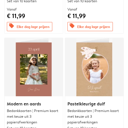
Set van 10 kaarten
Set van 10 kaarten
Vanaf
Vanaf
€ 11,99
€ 11,99
offers
offers
Elke dag lage prijzen
Elke dag lage prijzen
Modern en aards
Pastelkleurige duif
Bedankkaarten | Premium kaart
Bedankkaarten | Premium kaart
met keuze uit 3
met keuze uit 3
papierafwerkingen
papierafwerkingen