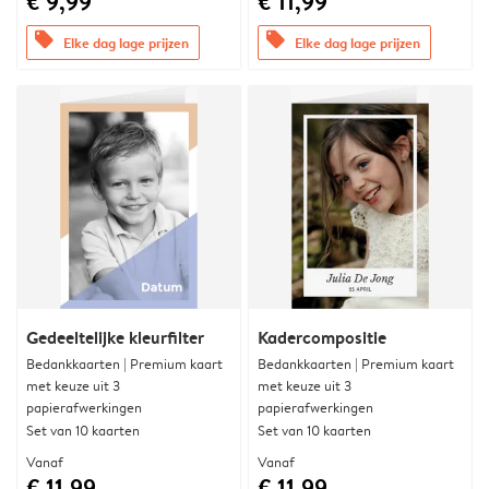
€ 9,99
€ 11,99
offers
offers
Elke dag lage prijzen
Elke dag lage prijzen
Gedeeltelijke kleurfilter
Kadercompositie
Bedankkaarten | Premium kaart
Bedankkaarten | Premium kaart
met keuze uit 3
met keuze uit 3
papierafwerkingen
papierafwerkingen
Set van 10 kaarten
Set van 10 kaarten
Vanaf
Vanaf
€ 11,99
€ 11,99