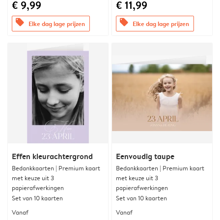
€ 9,99
€ 11,99
offers
offers
Elke dag lage prijzen
Elke dag lage prijzen
Effen kleurachtergrond
Eenvoudig taupe
Bedankkaarten | Premium kaart
Bedankkaarten | Premium kaart
met keuze uit 3
met keuze uit 3
papierafwerkingen
papierafwerkingen
Set van 10 kaarten
Set van 10 kaarten
Vanaf
Vanaf