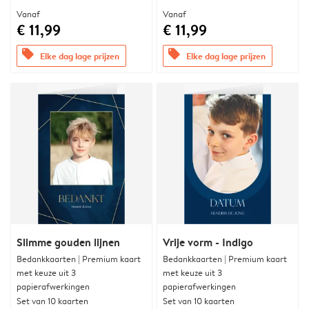
Vanaf
Vanaf
€ 11,99
€ 11,99
offers
offers
Elke dag lage prijzen
Elke dag lage prijzen
Slimme gouden lijnen
Vrije vorm - Indigo
Bedankkaarten | Premium kaart
Bedankkaarten | Premium kaart
met keuze uit 3
met keuze uit 3
papierafwerkingen
papierafwerkingen
Set van 10 kaarten
Set van 10 kaarten