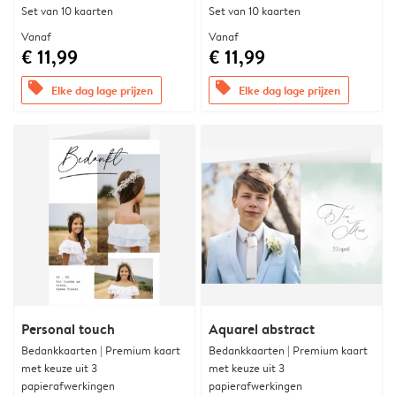
Set van 10 kaarten
Set van 10 kaarten
Vanaf
Vanaf
€ 11,99
€ 11,99
offers
offers
Elke dag lage prijzen
Elke dag lage prijzen
Personal touch
Aquarel abstract
Bedankkaarten | Premium kaart
Bedankkaarten | Premium kaart
met keuze uit 3
met keuze uit 3
papierafwerkingen
papierafwerkingen