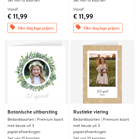
Set van 10 kaarten
Set van 10 kaarten
Vanaf
Vanaf
€ 11,99
€ 11,99
offers
offers
Elke dag lage prijzen
Elke dag lage prijzen
Botanische uitbarsting
Rustieke viering
Bedankkaarten | Premium kaart
Bedankkaarten | Premium kaart
met keuze uit 3
met keuze uit 3
papierafwerkingen
papierafwerkingen
Set van 10 kaarten
Set van 10 kaarten