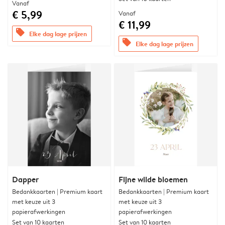
Vanaf
€ 5,99
Vanaf
€ 11,99
offers
Elke dag lage prijzen
offers
Elke dag lage prijzen
Dapper
Fijne wilde bloemen
Bedankkaarten | Premium kaart
Bedankkaarten | Premium kaart
met keuze uit 3
met keuze uit 3
papierafwerkingen
papierafwerkingen
Set van 10 kaarten
Set van 10 kaarten