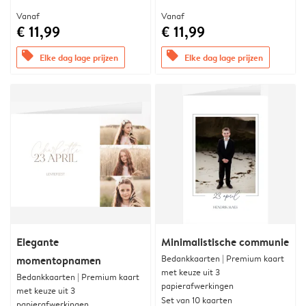
Vanaf
Vanaf
€ 11,99
€ 11,99
offers
offers
Elke dag lage prijzen
Elke dag lage prijzen
Elegante
Minimalistische communie
Bedankkaarten | Premium kaart
momentopnamen
met keuze uit 3
Bedankkaarten | Premium kaart
papierafwerkingen
met keuze uit 3
Set van 10 kaarten
papierafwerkingen