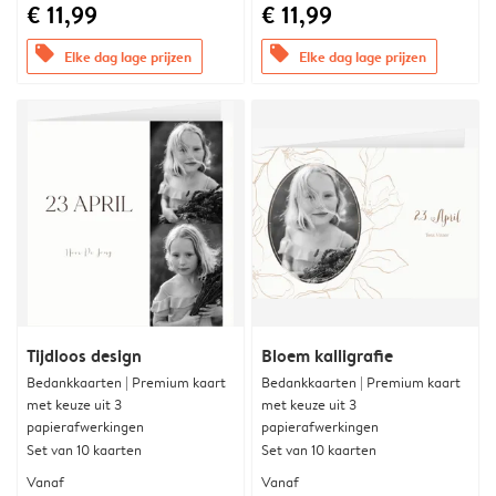
€ 11,99
€ 11,99
offers
offers
Elke dag lage prijzen
Elke dag lage prijzen
Tijdloos design
Bloem kalligrafie
Bedankkaarten | Premium kaart
Bedankkaarten | Premium kaart
met keuze uit 3
met keuze uit 3
papierafwerkingen
papierafwerkingen
Set van 10 kaarten
Set van 10 kaarten
Vanaf
Vanaf