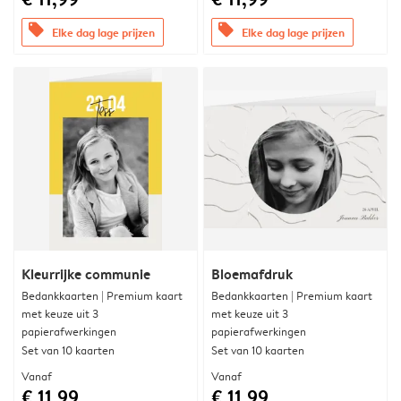
offers
offers
Elke dag lage prijzen
Elke dag lage prijzen
Kleurrijke communie
Bloemafdruk
Bedankkaarten | Premium kaart
Bedankkaarten | Premium kaart
met keuze uit 3
met keuze uit 3
papierafwerkingen
papierafwerkingen
Set van 10 kaarten
Set van 10 kaarten
Vanaf
Vanaf
€ 11,99
€ 11,99