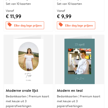
Set van 10 kaarten
Set van 10 kaarten
Vanaf
Vanaf
€ 11,99
€ 9,99
offers
offers
Elke dag lage prijzen
Elke dag lage prijzen
Moderne ovale lijst
Modern en teal
Bedankkaarten | Premium kaart
Bedankkaarten | Premium kaart
met keuze uit 3
met keuze uit 3
papierafwerkingen
papierafwerkingen