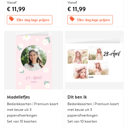
Vanaf
Vanaf
€ 11,99
€ 11,99
offers
offers
Elke dag lage prijzen
Elke dag lage prijzen
Madeliefjes
Dit ben ik
Bedankkaarten | Premium kaart
Bedankkaarten | Premium kaart
met keuze uit 3
met keuze uit 3
papierafwerkingen
papierafwerkingen
Set van 10 kaarten
Set van 10 kaarten