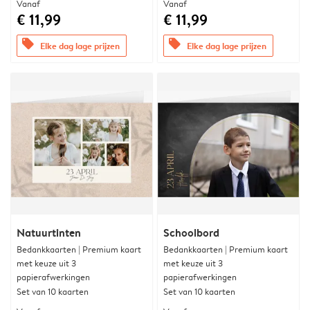
Vanaf
Vanaf
€ 11,99
€ 11,99
offers
offers
Elke dag lage prijzen
Elke dag lage prijzen
Natuurtinten
Schoolbord
Bedankkaarten | Premium kaart
Bedankkaarten | Premium kaart
met keuze uit 3
met keuze uit 3
papierafwerkingen
papierafwerkingen
Set van 10 kaarten
Set van 10 kaarten