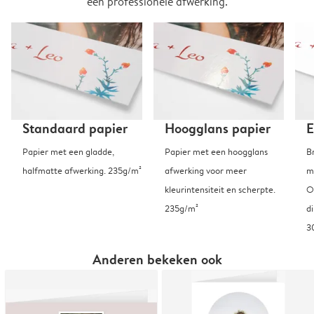
een professionele afwerking.
Standaard papier
Hoogglans papier
E
Papier met een gladde,
Papier met een hoogglans
B
halfmatte afwerking. 235g/m²
afwerking voor meer
m
kleurintensiteit en scherpte.
O
235g/m²
d
3
Anderen bekeken ook