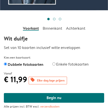
Voorkant
Binnenkant
Achterkant
Wit duifje
Set van 10 kaarten inclusief witte enveloppen
Kies een kaartsoort:
Dubbele fotokaarten
Enkele fotokaarten
Vanaf
€ 11,99
offers
Elke dag lage prijzen
Begin nu
Alle prijzen incl. BTW excl.
verzendkosten