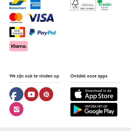
We zijn ook te vinden op
Ontdek onze apps
facebook
youtube
pinterest
instagram