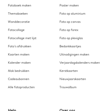
Fotoboek maken
Poster maken
Themaboeken
Foto op aluminium
Wanddecoratie
Foto op canvas
Fotocollage
Foto op forex
Fotocollage met lijst
Foto op plexiglas
Foto’s afdrukken
Bedankkaartjes
Kaarten maken
Uitnodigingen maken
Kalender maken
Verjaardagskalenders maken
Mok bedrukken
Kerstkaarten
Cadeaubonnen
Nieuwjaarskaarten
Alle fotoproducten
Trouwalbum
Help
Over ons