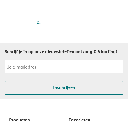
filled-pagination
outlined-paginatio
outlined-paginat
outlined-pagin
outlined-pag
outlined-p
Schrijf je in op onze nieuwsbrief en ontvang € 5 korting!
Inschrijven
Producten
Favorieten