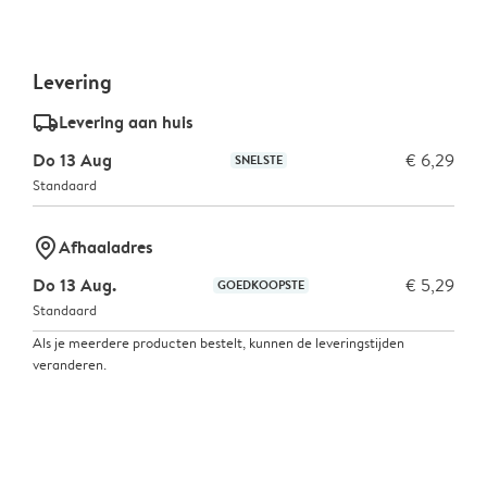
Levering
delivery_standard_v2
Levering aan huis
Do 13 Aug
€ 6,29
SNELSTE
Standaard
marker-pin
Afhaaladres
Do 13 Aug.
€ 5,29
GOEDKOOPSTE
Standaard
Als je meerdere producten bestelt, kunnen de leveringstijden
veranderen.