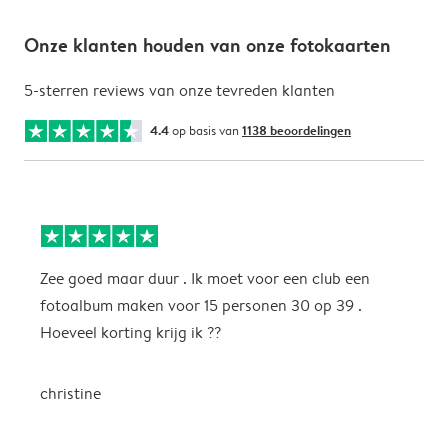
Onze klanten houden van onze fotokaarten
5-sterren reviews van onze tevreden klanten
4.4
op basis van
1138 beoordelingen
Zee goed maar duur . Ik moet voor een club een
M
fotoalbum maken voor 15 personen 30 op 39 .
k
Hoeveel korting krijg ik ??
b
christine
J