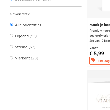
Kies oriëntatie
Maak je kaa
Alle oriëntaties
Premium kaart 
papierafwerki
Liggend
(53)
Set van 10 kaa
Staand
(57)
Vanaf
€ 5,99
Vierkant
(28)
offers
Elke dag 