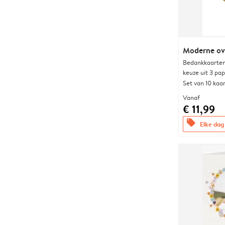
Moderne ova
Bedankkaarten
keuze uit 3 pa
Set van 10 kaa
Vanaf
€ 11,99
offers
Elke dag 