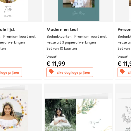
le lijst
Modern en teal
Person
 | Premium kaart met
Bedankkaarten | Premium kaart met
Bedankk
pierafwerkingen
keuze uit 3 papierafwerkingen
keuze u
rten
Set van 10 kaarten
Set van
Vanaf
Vanaf
€ 11,99
€ 11,
offers
offers
lage prijzen
Elke dag lage prijzen
El