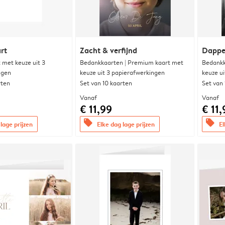
rt
Zacht & verfijnd
Dappe
met keuze uit 3
Bedankkaarten | Premium kaart met
Bedankk
ngen
keuze uit 3 papierafwerkingen
keuze u
rten
Set van 10 kaarten
Set van
Vanaf
Vanaf
€ 11,99
€ 11,
offers
offers
lage prijzen
Elke dag lage prijzen
El