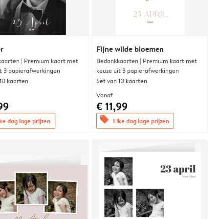
r
Fijne wilde bloemen
aarten | Premium kaart met
Bedankkaarten | Premium kaart met
it 3 papierafwerkingen
keuze uit 3 papierafwerkingen
 10 kaarten
Set van 10 kaarten
Vanaf
99
€ 11,99
offers
ke dag lage prijzen
Elke dag lage prijzen