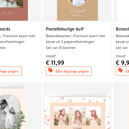
aards
Pastelkleurige duif
Botani
 | Premium kaart met
Bedankkaarten | Premium kaart met
Bedankk
pierafwerkingen
keuze uit 3 papierafwerkingen
keuze u
rten
Set van 10 kaarten
Set van
Vanaf
Vanaf
€ 11,99
€ 9,
offers
offers
lage prijzen
Elke dag lage prijzen
El