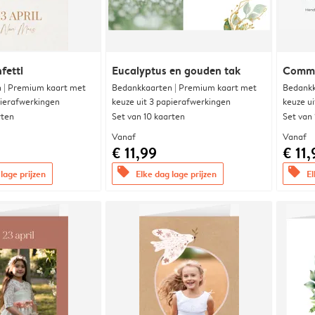
fetti
Eucalyptus en gouden tak
Commu
 | Premium kaart met
Bedankkaarten | Premium kaart met
Bedankk
pierafwerkingen
keuze uit 3 papierafwerkingen
keuze u
rten
Set van 10 kaarten
Set van
Vanaf
Vanaf
€ 11,99
€ 11,
offers
offers
lage prijzen
Elke dag lage prijzen
El