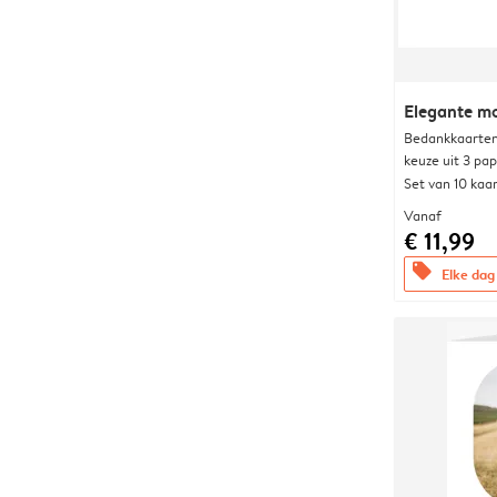
Elegante 
Bedankkaarten
keuze uit 3 pa
Set van 10 kaa
Vanaf
€ 11,99
offers
Elke dag 