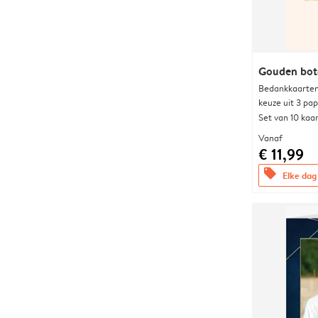
Gouden bot
Bedankkaarten
keuze uit 3 pa
Set van 10 kaa
Vanaf
€ 11,99
offers
Elke dag 