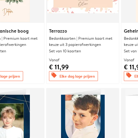
anische boog
Terrazzo
Gehei
 | Premium kaart met
Bedankkaarten | Premium kaart met
Bedankk
pierafwerkingen
keuze uit 3 papierafwerkingen
keuze u
rten
Set van 10 kaarten
Set van
Vanaf
Vanaf
€ 11,99
€ 11,
offers
offers
lage prijzen
Elke dag lage prijzen
El