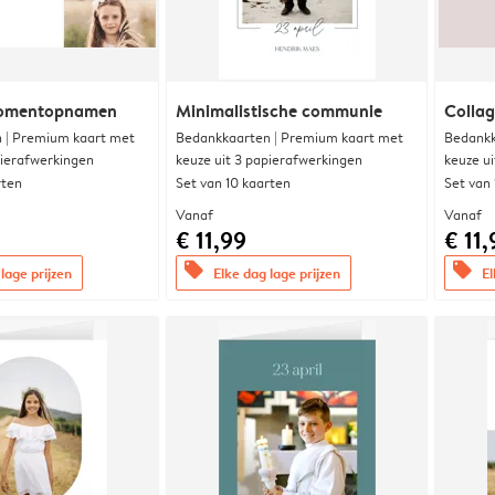
momentopnamen
Minimalistische communie
Collag
 | Premium kaart met
Bedankkaarten | Premium kaart met
Bedankk
pierafwerkingen
keuze uit 3 papierafwerkingen
keuze u
rten
Set van 10 kaarten
Set van
Vanaf
Vanaf
€ 11,99
€ 11,
offers
offers
lage prijzen
Elke dag lage prijzen
El