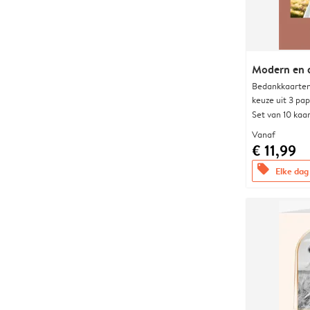
Modern en 
Bedankkaarten
keuze uit 3 pa
Set van 10 kaa
Vanaf
€ 11,99
offers
Elke dag 