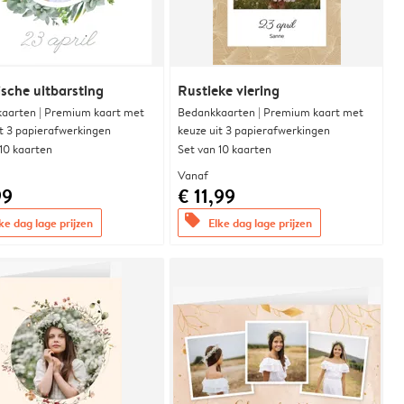
sche uitbarsting
Rustieke viering
aarten | Premium kaart met
Bedankkaarten | Premium kaart met
it 3 papierafwerkingen
keuze uit 3 papierafwerkingen
 10 kaarten
Set van 10 kaarten
Vanaf
99
€ 11,99
offers
ke dag lage prijzen
Elke dag lage prijzen