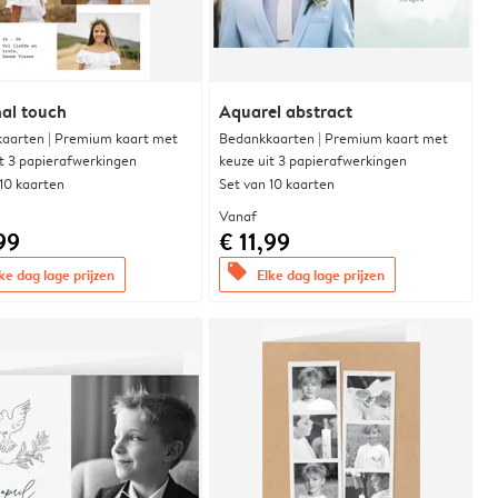
al touch
Aquarel abstract
aarten | Premium kaart met
Bedankkaarten | Premium kaart met
it 3 papierafwerkingen
keuze uit 3 papierafwerkingen
 10 kaarten
Set van 10 kaarten
Vanaf
99
€ 11,99
offers
ke dag lage prijzen
Elke dag lage prijzen