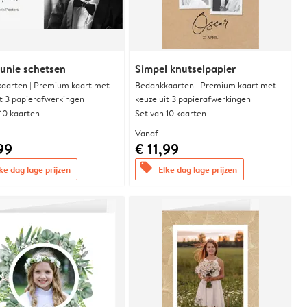
nie schetsen
Simpel knutselpapier
aarten | Premium kaart met
Bedankkaarten | Premium kaart met
it 3 papierafwerkingen
keuze uit 3 papierafwerkingen
 10 kaarten
Set van 10 kaarten
Vanaf
99
€ 11,99
offers
ke dag lage prijzen
Elke dag lage prijzen