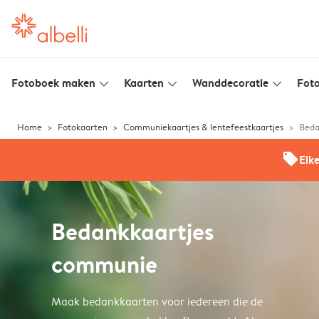
Fotoboek maken
Kaarten
Wanddecoratie
Foto
slim_arrow_down
slim_arrow_down
slim_arrow_down
Home
Fotokaarten
Communiekaartjes & lentefeestkaartjes
Beda
offers
Elk
Bedankkaartjes
communie
Maak bedankkaarten voor iedereen die de