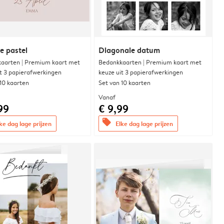
e pastel
Diagonale datum
aarten | Premium kaart met
Bedankkaarten | Premium kaart met
it 3 papierafwerkingen
keuze uit 3 papierafwerkingen
 10 kaarten
Set van 10 kaarten
Vanaf
99
€ 9,99
offers
ke dag lage prijzen
Elke dag lage prijzen