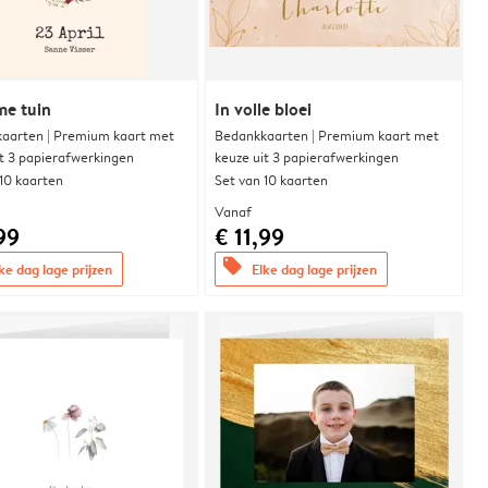
me tuin
In volle bloei
aarten | Premium kaart met
Bedankkaarten | Premium kaart met
it 3 papierafwerkingen
keuze uit 3 papierafwerkingen
 10 kaarten
Set van 10 kaarten
Vanaf
99
€ 11,99
offers
ke dag lage prijzen
Elke dag lage prijzen