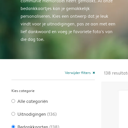
communie memorabel heeft gemaakt. Al onze
bedankkaartjes kan je gemakkelijk
personaliseren. Kies een ontwerp dat je leuk
vindt voor je uitnodigingen, pas ze aan met een
lief dankwoord en voeg je favoriete foto's van
die dag toe.
Verwijder filters
138
resulta
close
Kies categorie
Alle categoriën
Uitnodigingen
(136)
Bedankkaarten
(138)