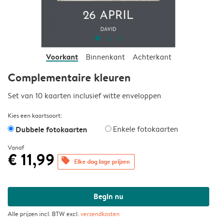
Voorkant
Binnenkant
Achterkant
Complementaire kleuren
Set van 10 kaarten inclusief witte enveloppen
Kies een kaartsoort:
Dubbele fotokaarten
Enkele fotokaarten
Vanaf
€ 11,99
offers
Elke dag lage prijzen
Begin nu
Alle prijzen incl. BTW excl.
verzendkosten