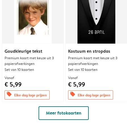
Goudkleurige tekst
Kostuum en stropdas
Premium kaart met keuze uit 3
Premium kaart met keuze uit 3
papierafwerkingen
papierafwerkingen
Set van 10 kaarten
Set van 10 kaarten
Vanaf
Vanaf
€ 5,99
€ 5,99
offers
offers
Elke dag lage prijzen
Elke dag lage prijzen
Meer fotokaarten