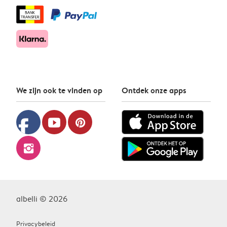
We zijn ook te vinden op
Ontdek onze apps
facebook
youtube
pinterest
instagram
albelli © 2026
Privacybeleid