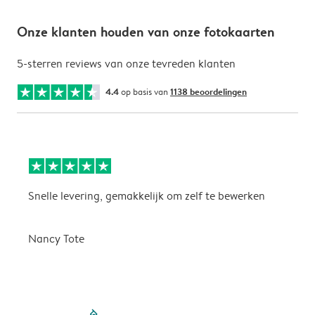
Onze klanten houden van onze fotokaarten
5-sterren reviews van onze tevreden klanten
4.4
op basis van
1138 beoordelingen
Snelle levering, gemakkelijk om zelf te bewerken
D
i
Nancy Tote
filled-pagination
outlined-paginatio
outlined-paginat
outlined-pagin
outlined-pag
outlined-p