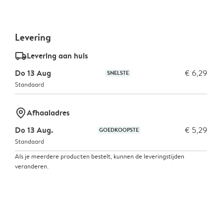
Levering
delivery_standard_v2
Levering aan huis
Do 13 Aug
€ 6,29
SNELSTE
Standaard
marker-pin
Afhaaladres
Do 13 Aug.
€ 5,29
GOEDKOOPSTE
Standaard
Als je meerdere producten bestelt, kunnen de leveringstijden
veranderen.