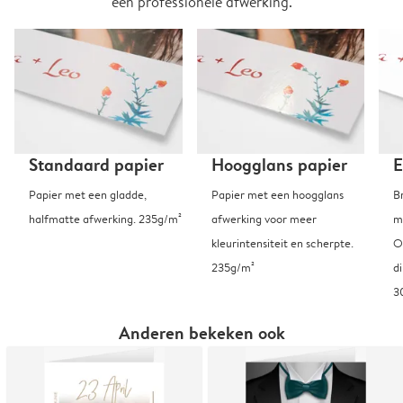
een professionele afwerking.
Standaard papier
Hoogglans papier
E
Papier met een gladde,
Papier met een hoogglans
B
halfmatte afwerking. 235g/m²
afwerking voor meer
m
kleurintensiteit en scherpte.
O
235g/m²
d
3
Anderen bekeken ook