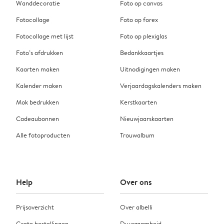
Wanddecoratie
Foto op canvas
Fotocollage
Foto op forex
Fotocollage met lijst
Foto op plexiglas
Foto’s afdrukken
Bedankkaartjes
Kaarten maken
Uitnodigingen maken
Kalender maken
Verjaardagskalenders maken
Mok bedrukken
Kerstkaarten
Cadeaubonnen
Nieuwjaarskaarten
Alle fotoproducten
Trouwalbum
Help
Over ons
Prijsoverzicht
Over albelli
Grote bestellingen
Duurzaamheid