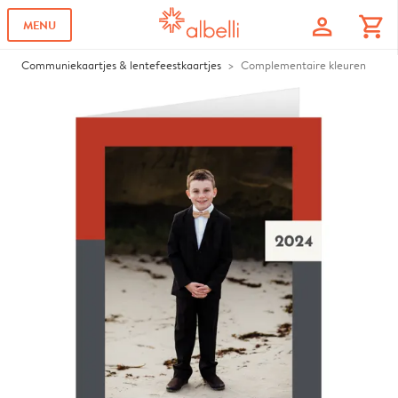
profile
shopping_cart
MENU
Communiekaartjes & lentefeestkaartjes
Complementaire kleuren