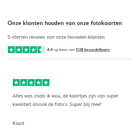
Onze klanten houden van onze fotokaarten
5-sterren reviews van onze tevreden klanten
4.4
op basis van
1138 beoordelingen
Alles was zoals ik wou, de kaartjes zijn van super
W
kwaliteit alsook de foto's. Super blij mee!
t
j
t
Klant