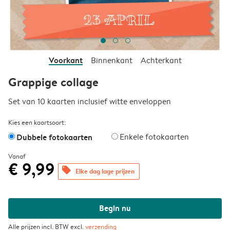
Voorkant
Binnenkant
Achterkant
Grappige collage
Set van 10 kaarten inclusief witte enveloppen
Kies een kaartsoort:
Dubbele fotokaarten
Enkele fotokaarten
Vanaf
€ 9,99
offers
Elke dag lage prijzen
Begin nu
Alle prijzen incl. BTW excl.
verzending