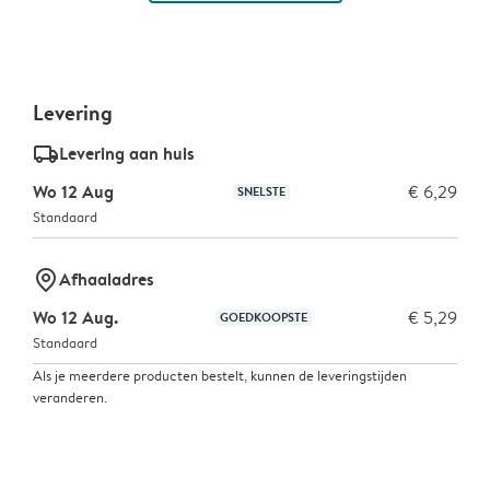
Levering
delivery_standard_v2
Levering aan huis
Wo 12 Aug
€ 6,29
SNELSTE
Standaard
marker-pin
Afhaaladres
Wo 12 Aug.
€ 5,29
GOEDKOOPSTE
Standaard
Als je meerdere producten bestelt, kunnen de leveringstijden
veranderen.