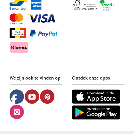
We zijn ook te vinden op
Ontdek onze apps
facebook
youtube
pinterest
instagram