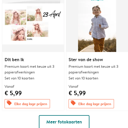
Dit ben ik
Ster van de show
Premium kaart met keuze uit 3
Premium kaart met keuze uit 3
papierafwerkingen
papierafwerkingen
Set van 10 kaarten
Set van 10 kaarten
Vanaf
Vanaf
€ 5,99
€ 5,99
offers
offers
Elke dag lage prijzen
Elke dag lage prijzen
Meer fotokaarten