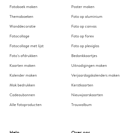
Fotoboek maken
Poster maken
Themaboeken
Foto op aluminium
Wanddecoratie
Foto op canvas
Fotocollage
Foto op forex
Fotocollage met lijst
Foto op plexiglas
Foto’s afdrukken
Bedankkaartjes
Kaarten maken
Uitnodigingen maken
Kalender maken
Verjaardagskalenders maken
Mok bedrukken
Kerstkaarten
Cadeaubonnen
Nieuwjaarskaarten
Alle fotoproducten
Trouwalbum
Help
Over ons