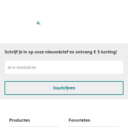
filled-pagination
outlined-paginatio
outlined-paginat
outlined-pagin
outlined-pag
outlined-p
Schrijf je in op onze nieuwsbrief en ontvang € 5 korting!
Inschrijven
Producten
Favorieten