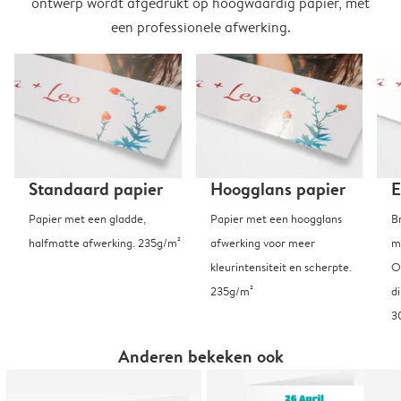
ontwerp wordt afgedrukt op hoogwaardig papier, met
een professionele afwerking.
Standaard papier
Hoogglans papier
E
Papier met een gladde,
Papier met een hoogglans
B
halfmatte afwerking. 235g/m²
afwerking voor meer
m
kleurintensiteit en scherpte.
O
235g/m²
d
3
Anderen bekeken ook