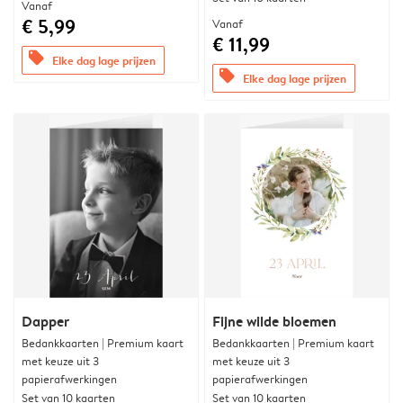
Vanaf
€ 5,99
Vanaf
€ 11,99
offers
Elke dag lage prijzen
offers
Elke dag lage prijzen
Dapper
Fijne wilde bloemen
Bedankkaarten | Premium kaart
Bedankkaarten | Premium kaart
met keuze uit 3
met keuze uit 3
papierafwerkingen
papierafwerkingen
Set van 10 kaarten
Set van 10 kaarten