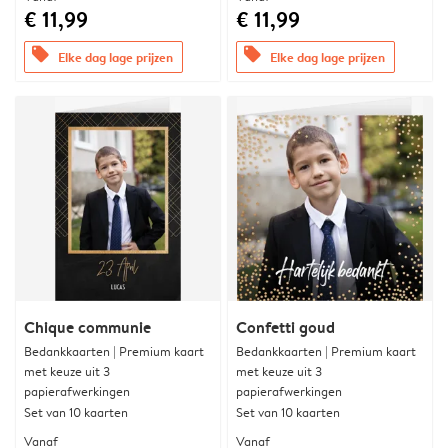
€ 11,99
€ 11,99
offers
offers
Elke dag lage prijzen
Elke dag lage prijzen
Chique communie
Confetti goud
Bedankkaarten | Premium kaart
Bedankkaarten | Premium kaart
met keuze uit 3
met keuze uit 3
papierafwerkingen
papierafwerkingen
Set van 10 kaarten
Set van 10 kaarten
Vanaf
Vanaf