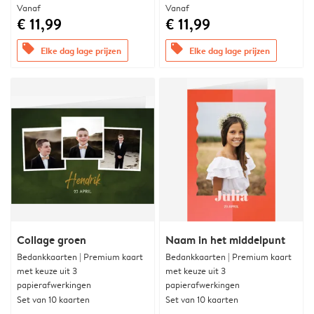
Vanaf
Vanaf
€ 11,99
€ 11,99
offers
offers
Elke dag lage prijzen
Elke dag lage prijzen
Collage groen
Naam in het middelpunt
Bedankkaarten | Premium kaart
Bedankkaarten | Premium kaart
met keuze uit 3
met keuze uit 3
papierafwerkingen
papierafwerkingen
Set van 10 kaarten
Set van 10 kaarten