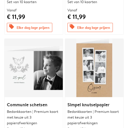
Set van 10 kaarten
Set van 10 kaarten
Vanaf
Vanaf
€ 11,99
€ 11,99
offers
offers
Elke dag lage prijzen
Elke dag lage prijzen
Communie schetsen
Simpel knutselpapier
Bedankkaarten | Premium kaart
Bedankkaarten | Premium kaart
met keuze uit 3
met keuze uit 3
papierafwerkingen
papierafwerkingen