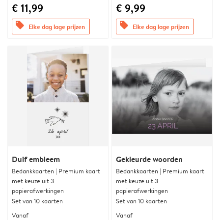
€ 11,99
€ 9,99
offers
offers
Elke dag lage prijzen
Elke dag lage prijzen
Duif embleem
Gekleurde woorden
Bedankkaarten | Premium kaart
Bedankkaarten | Premium kaart
met keuze uit 3
met keuze uit 3
papierafwerkingen
papierafwerkingen
Set van 10 kaarten
Set van 10 kaarten
Vanaf
Vanaf