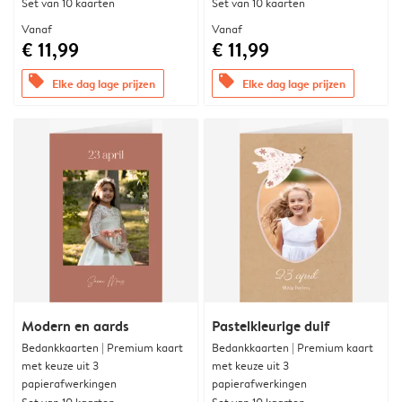
Set van 10 kaarten
Set van 10 kaarten
Vanaf
Vanaf
€ 11,99
€ 11,99
offers
offers
Elke dag lage prijzen
Elke dag lage prijzen
Modern en aards
Pastelkleurige duif
Bedankkaarten | Premium kaart
Bedankkaarten | Premium kaart
met keuze uit 3
met keuze uit 3
papierafwerkingen
papierafwerkingen