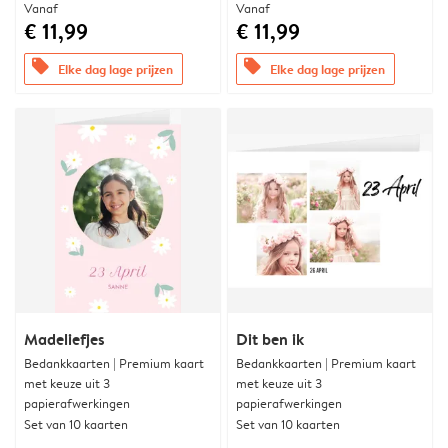
Vanaf
Vanaf
€ 11,99
€ 11,99
offers
offers
Elke dag lage prijzen
Elke dag lage prijzen
Madeliefjes
Dit ben ik
Bedankkaarten | Premium kaart
Bedankkaarten | Premium kaart
met keuze uit 3
met keuze uit 3
papierafwerkingen
papierafwerkingen
Set van 10 kaarten
Set van 10 kaarten