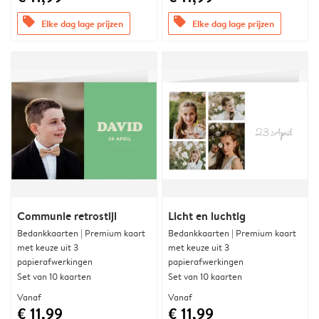
offers
offers
Elke dag lage prijzen
Elke dag lage prijzen
Communie retrostijl
Licht en luchtig
Bedankkaarten | Premium kaart
Bedankkaarten | Premium kaart
met keuze uit 3
met keuze uit 3
papierafwerkingen
papierafwerkingen
Set van 10 kaarten
Set van 10 kaarten
Vanaf
Vanaf
€ 11,99
€ 11,99