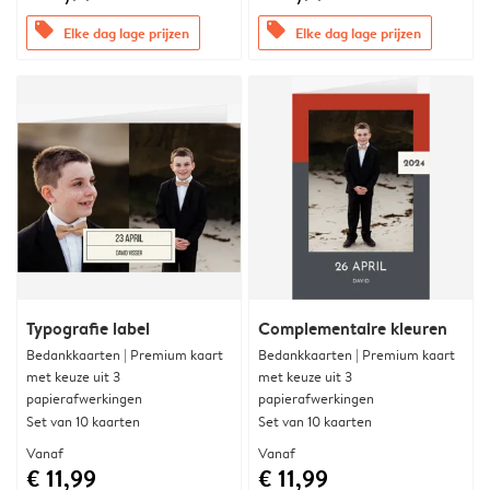
offers
offers
Elke dag lage prijzen
Elke dag lage prijzen
Typografie label
Complementaire kleuren
Bedankkaarten | Premium kaart
Bedankkaarten | Premium kaart
met keuze uit 3
met keuze uit 3
papierafwerkingen
papierafwerkingen
Set van 10 kaarten
Set van 10 kaarten
Vanaf
Vanaf
€ 11,99
€ 11,99