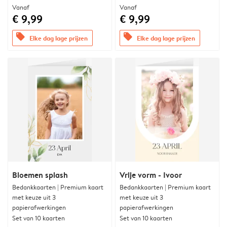
Vanaf
Vanaf
€ 9,99
€ 9,99
offers
offers
Elke dag lage prijzen
Elke dag lage prijzen
Bloemen splash
Vrije vorm - Ivoor
Bedankkaarten | Premium kaart
Bedankkaarten | Premium kaart
met keuze uit 3
met keuze uit 3
papierafwerkingen
papierafwerkingen
Set van 10 kaarten
Set van 10 kaarten