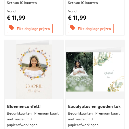
Set van 10 kaarten
Set van 10 kaarten
Vanaf
Vanaf
€ 11,99
€ 11,99
offers
offers
Elke dag lage prijzen
Elke dag lage prijzen
Bloemenconfetti
Eucalyptus en gouden tak
Bedankkaarten | Premium kaart
Bedankkaarten | Premium kaart
met keuze uit 3
met keuze uit 3
papierafwerkingen
papierafwerkingen