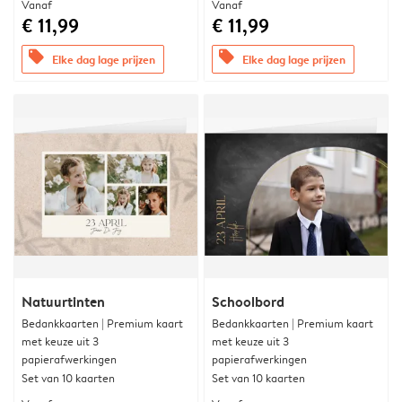
Vanaf
Vanaf
€ 11,99
€ 11,99
offers
offers
Elke dag lage prijzen
Elke dag lage prijzen
Natuurtinten
Schoolbord
Bedankkaarten | Premium kaart
Bedankkaarten | Premium kaart
met keuze uit 3
met keuze uit 3
papierafwerkingen
papierafwerkingen
Set van 10 kaarten
Set van 10 kaarten