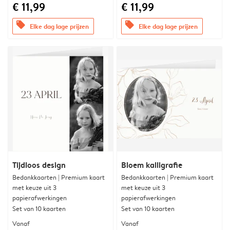
€ 11,99
€ 11,99
offers
offers
Elke dag lage prijzen
Elke dag lage prijzen
Tijdloos design
Bloem kalligrafie
Bedankkaarten | Premium kaart
Bedankkaarten | Premium kaart
met keuze uit 3
met keuze uit 3
papierafwerkingen
papierafwerkingen
Set van 10 kaarten
Set van 10 kaarten
Vanaf
Vanaf