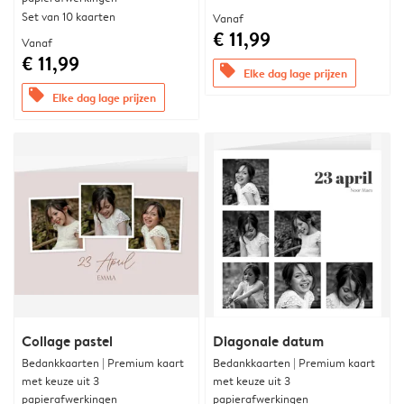
Set van 10 kaarten
Vanaf
€ 11,99
Vanaf
€ 11,99
offers
Elke dag lage prijzen
offers
Elke dag lage prijzen
Collage pastel
Diagonale datum
Bedankkaarten | Premium kaart
Bedankkaarten | Premium kaart
met keuze uit 3
met keuze uit 3
papierafwerkingen
papierafwerkingen