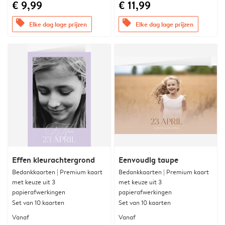
€ 9,99
€ 11,99
offers
offers
Elke dag lage prijzen
Elke dag lage prijzen
Effen kleurachtergrond
Eenvoudig taupe
Bedankkaarten | Premium kaart
Bedankkaarten | Premium kaart
met keuze uit 3
met keuze uit 3
papierafwerkingen
papierafwerkingen
Set van 10 kaarten
Set van 10 kaarten
Vanaf
Vanaf