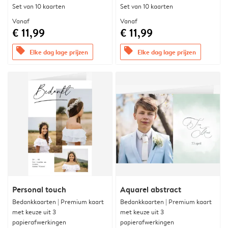
Set van 10 kaarten
Set van 10 kaarten
Vanaf
Vanaf
€ 11,99
€ 11,99
offers
offers
Elke dag lage prijzen
Elke dag lage prijzen
Personal touch
Aquarel abstract
Bedankkaarten | Premium kaart
Bedankkaarten | Premium kaart
met keuze uit 3
met keuze uit 3
papierafwerkingen
papierafwerkingen