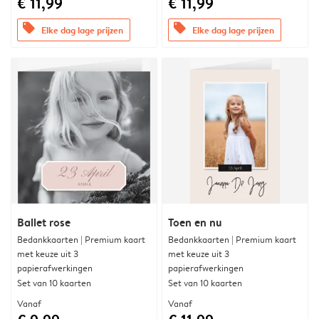
€ 11,99
€ 11,99
offers
offers
Elke dag lage prijzen
Elke dag lage prijzen
Ballet rose
Toen en nu
Bedankkaarten | Premium kaart
Bedankkaarten | Premium kaart
met keuze uit 3
met keuze uit 3
papierafwerkingen
papierafwerkingen
Set van 10 kaarten
Set van 10 kaarten
Vanaf
Vanaf