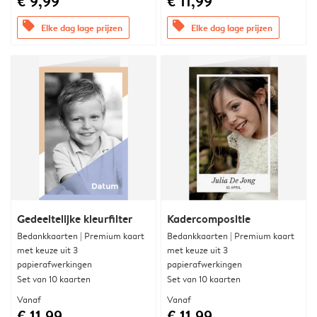
€ 9,99
€ 11,99
offers
offers
Elke dag lage prijzen
Elke dag lage prijzen
Gedeeltelijke kleurfilter
Kadercompositie
Bedankkaarten | Premium kaart
Bedankkaarten | Premium kaart
met keuze uit 3
met keuze uit 3
papierafwerkingen
papierafwerkingen
Set van 10 kaarten
Set van 10 kaarten
Vanaf
Vanaf
€ 11,99
€ 11,99