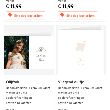
Vanaf
Vanaf
€ 11,99
€ 11,99
offers
offers
Elke dag lage prijzen
Elke dag lage prijzen
Olijftak
Vliegend duifje
Bedankkaarten | Premium kaart
Bedankkaarten | Premium kaart
met keuze uit 3
met keuze uit 3
papierafwerkingen
papierafwerkingen
Set van 10 kaarten
Set van 10 kaarten
Vanaf
Vanaf