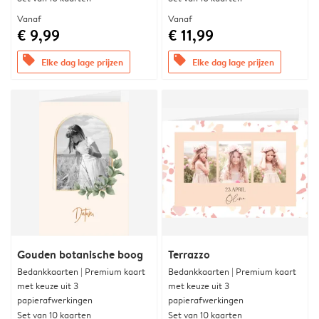
Vanaf
Vanaf
€ 9,99
€ 11,99
offers
offers
Elke dag lage prijzen
Elke dag lage prijzen
Gouden botanische boog
Terrazzo
Bedankkaarten | Premium kaart
Bedankkaarten | Premium kaart
met keuze uit 3
met keuze uit 3
papierafwerkingen
papierafwerkingen
Set van 10 kaarten
Set van 10 kaarten