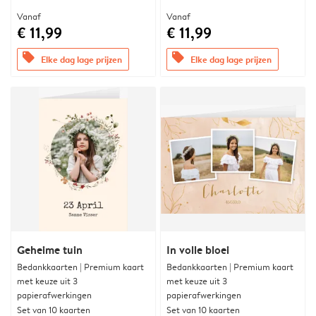
Vanaf
Vanaf
€ 11,99
€ 11,99
offers
offers
Elke dag lage prijzen
Elke dag lage prijzen
Geheime tuin
In volle bloei
Bedankkaarten | Premium kaart
Bedankkaarten | Premium kaart
met keuze uit 3
met keuze uit 3
papierafwerkingen
papierafwerkingen
Set van 10 kaarten
Set van 10 kaarten