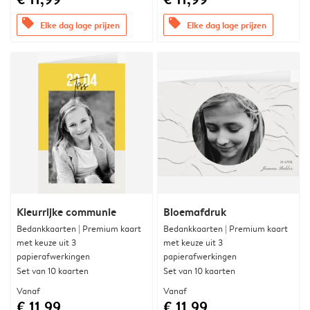
offers
offers
Elke dag lage prijzen
Elke dag lage prijzen
Kleurrijke communie
Bloemafdruk
Bedankkaarten | Premium kaart
Bedankkaarten | Premium kaart
met keuze uit 3
met keuze uit 3
papierafwerkingen
papierafwerkingen
Set van 10 kaarten
Set van 10 kaarten
Vanaf
Vanaf
€ 11,99
€ 11,99