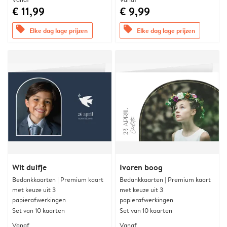
€ 11,99
€ 9,99
offers
offers
Elke dag lage prijzen
Elke dag lage prijzen
Wit duifje
Ivoren boog
Bedankkaarten | Premium kaart
Bedankkaarten | Premium kaart
met keuze uit 3
met keuze uit 3
papierafwerkingen
papierafwerkingen
Set van 10 kaarten
Set van 10 kaarten
Vanaf
Vanaf