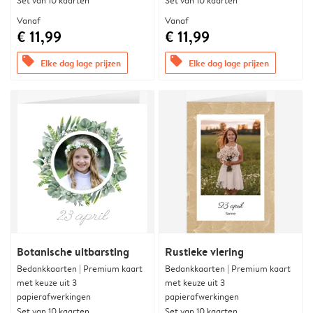
Set van 10 kaarten
Set van 10 kaarten
Vanaf
Vanaf
€ 11,99
€ 11,99
offers
offers
Elke dag lage prijzen
Elke dag lage prijzen
Botanische uitbarsting
Rustieke viering
Bedankkaarten | Premium kaart
Bedankkaarten | Premium kaart
met keuze uit 3
met keuze uit 3
papierafwerkingen
papierafwerkingen
Set van 10 kaarten
Set van 10 kaarten