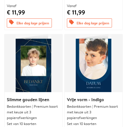
Vanaf
Vanaf
€ 11,99
€ 11,99
offers
offers
Elke dag lage prijzen
Elke dag lage prijzen
Slimme gouden lijnen
Vrije vorm - Indigo
Bedankkaarten | Premium kaart
Bedankkaarten | Premium kaart
met keuze uit 3
met keuze uit 3
papierafwerkingen
papierafwerkingen
Set van 10 kaarten
Set van 10 kaarten