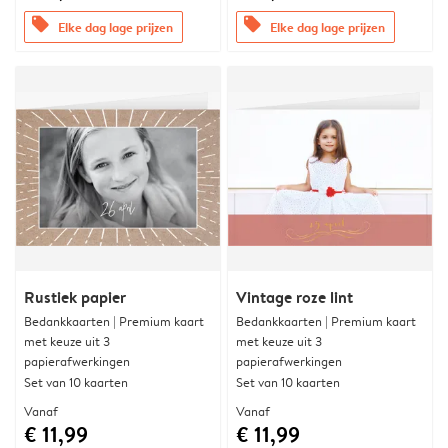
offers
offers
Elke dag lage prijzen
Elke dag lage prijzen
Rustiek papier
Vintage roze lint
Bedankkaarten | Premium kaart
Bedankkaarten | Premium kaart
met keuze uit 3
met keuze uit 3
papierafwerkingen
papierafwerkingen
Set van 10 kaarten
Set van 10 kaarten
Vanaf
Vanaf
€ 11,99
€ 11,99