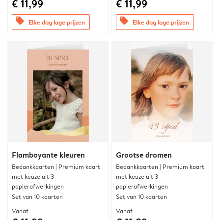
€ 11,99
€ 11,99
offers
offers
Elke dag lage prijzen
Elke dag lage prijzen
Flamboyante kleuren
Grootse dromen
Bedankkaarten | Premium kaart
Bedankkaarten | Premium kaart
met keuze uit 3
met keuze uit 3
papierafwerkingen
papierafwerkingen
Set van 10 kaarten
Set van 10 kaarten
Vanaf
Vanaf