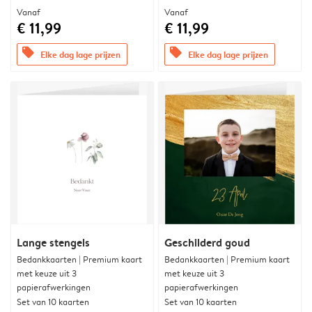
Vanaf
Vanaf
€ 11,99
€ 11,99
offers
offers
Elke dag lage prijzen
Elke dag lage prijzen
Lange stengels
Geschilderd goud
Bedankkaarten | Premium kaart
Bedankkaarten | Premium kaart
met keuze uit 3
met keuze uit 3
papierafwerkingen
papierafwerkingen
Set van 10 kaarten
Set van 10 kaarten