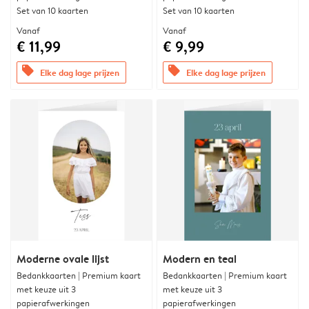
Set van 10 kaarten
Set van 10 kaarten
Vanaf
Vanaf
€ 11,99
€ 9,99
offers
offers
Elke dag lage prijzen
Elke dag lage prijzen
Moderne ovale lijst
Modern en teal
Bedankkaarten | Premium kaart
Bedankkaarten | Premium kaart
met keuze uit 3
met keuze uit 3
papierafwerkingen
papierafwerkingen