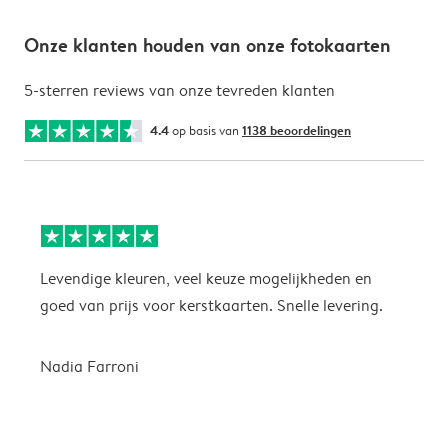
Onze klanten houden van onze fotokaarten
5-sterren reviews van onze tevreden klanten
4.4
op basis van
1138 beoordelingen
Levendige kleuren, veel keuze mogelijkheden en
H
goed van prijs voor kerstkaarten. Snelle levering.
G
g
Nadia Farroni