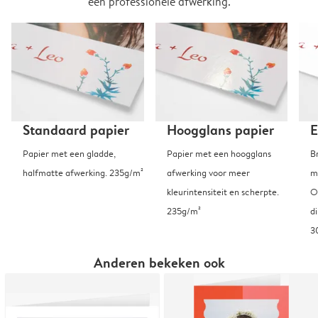
een professionele afwerking.
Standaard papier
Hoogglans papier
E
Papier met een gladde,
Papier met een hoogglans
B
halfmatte afwerking. 235g/m²
afwerking voor meer
m
kleurintensiteit en scherpte.
O
235g/m²
d
3
Anderen bekeken ook