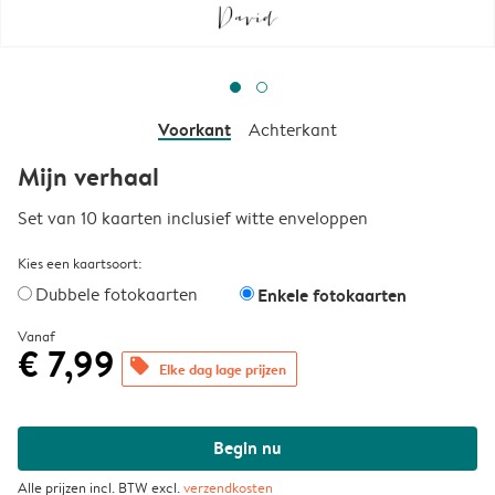
Voorkant
Achterkant
Mijn verhaal
Set van 10 kaarten inclusief witte enveloppen
Kies een kaartsoort:
Dubbele fotokaarten
Enkele fotokaarten
Vanaf
€ 7,99
offers
Elke dag lage prijzen
Begin nu
Alle prijzen incl. BTW excl.
verzendkosten