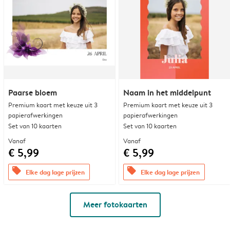
Paarse bloem
Naam in het middelpunt
Premium kaart met keuze uit 3
Premium kaart met keuze uit 3
papierafwerkingen
papierafwerkingen
Set van 10 kaarten
Set van 10 kaarten
Vanaf
Vanaf
€ 5,99
€ 5,99
offers
offers
Elke dag lage prijzen
Elke dag lage prijzen
Meer fotokaarten