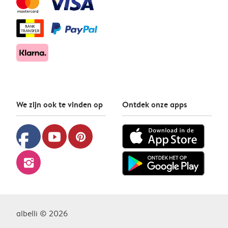
We zijn ook te vinden op
Ontdek onze apps
facebook
youtube
pinterest
instagram
albelli © 2026