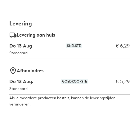
Levering
delivery_standard_v2
Levering aan huis
Do 13 Aug
€ 6,29
SNELSTE
Standaard
marker-pin
Afhaaladres
Do 13 Aug.
€ 5,29
GOEDKOOPSTE
Standaard
Als je meerdere producten bestelt, kunnen de leveringstijden
veranderen.