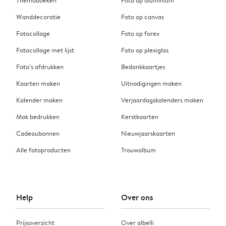
Themaboeken
Foto op aluminium
Wanddecoratie
Foto op canvas
Fotocollage
Foto op forex
Fotocollage met lijst
Foto op plexiglas
Foto’s afdrukken
Bedankkaartjes
Kaarten maken
Uitnodigingen maken
Kalender maken
Verjaardagskalenders maken
Mok bedrukken
Kerstkaarten
Cadeaubonnen
Nieuwjaarskaarten
Alle fotoproducten
Trouwalbum
Help
Over ons
Prijsoverzicht
Over albelli