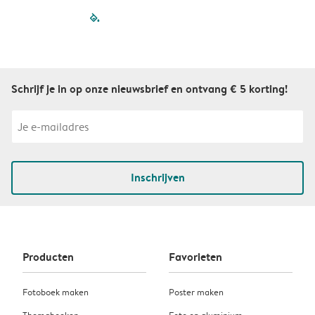
filled-pagination
outlined-paginatio
outlined-paginat
outlined-pagin
outlined-pag
outlined-p
Schrijf je in op onze nieuwsbrief en ontvang € 5 korting!
Inschrijven
Producten
Favorieten
Fotoboek maken
Poster maken