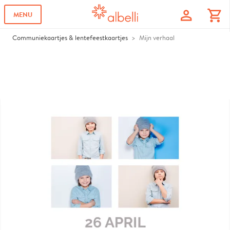
profile
shopping_cart
MENU
Communiekaartjes & lentefeestkaartjes
Mijn verhaal