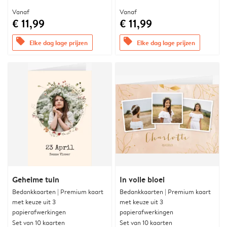
Vanaf
Vanaf
€ 11,99
€ 11,99
offers
offers
Elke dag lage prijzen
Elke dag lage prijzen
Geheime tuin
In volle bloei
Bedankkaarten | Premium kaart
Bedankkaarten | Premium kaart
met keuze uit 3
met keuze uit 3
papierafwerkingen
papierafwerkingen
Set van 10 kaarten
Set van 10 kaarten