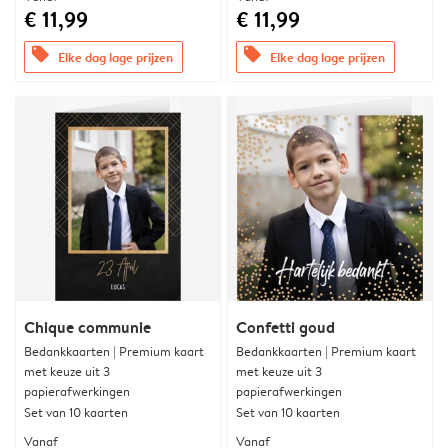
€ 11,99
€ 11,99
offers
offers
Elke dag lage prijzen
Elke dag lage prijzen
Chique communie
Confetti goud
Bedankkaarten | Premium kaart
Bedankkaarten | Premium kaart
met keuze uit 3
met keuze uit 3
papierafwerkingen
papierafwerkingen
Set van 10 kaarten
Set van 10 kaarten
Vanaf
Vanaf