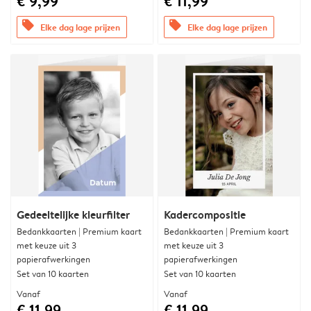
€ 9,99
€ 11,99
offers
offers
Elke dag lage prijzen
Elke dag lage prijzen
Gedeeltelijke kleurfilter
Kadercompositie
Bedankkaarten | Premium kaart
Bedankkaarten | Premium kaart
met keuze uit 3
met keuze uit 3
papierafwerkingen
papierafwerkingen
Set van 10 kaarten
Set van 10 kaarten
Vanaf
Vanaf
€ 11,99
€ 11,99