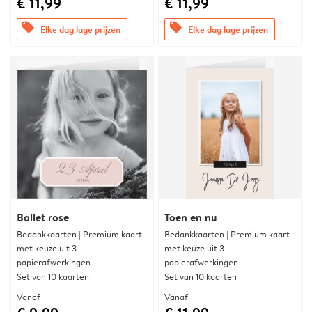
€ 11,99
€ 11,99
offers
offers
Elke dag lage prijzen
Elke dag lage prijzen
Ballet rose
Toen en nu
Bedankkaarten | Premium kaart
Bedankkaarten | Premium kaart
met keuze uit 3
met keuze uit 3
papierafwerkingen
papierafwerkingen
Set van 10 kaarten
Set van 10 kaarten
Vanaf
Vanaf