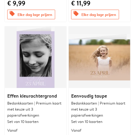
€ 9,99
€ 11,99
offers
offers
Elke dag lage prijzen
Elke dag lage prijzen
Effen kleurachtergrond
Eenvoudig taupe
Bedankkaarten | Premium kaart
Bedankkaarten | Premium kaart
met keuze uit 3
met keuze uit 3
papierafwerkingen
papierafwerkingen
Set van 10 kaarten
Set van 10 kaarten
Vanaf
Vanaf