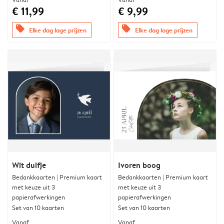
€ 11,99
€ 9,99
offers
offers
Elke dag lage prijzen
Elke dag lage prijzen
Wit duifje
Ivoren boog
Bedankkaarten | Premium kaart
Bedankkaarten | Premium kaart
met keuze uit 3
met keuze uit 3
papierafwerkingen
papierafwerkingen
Set van 10 kaarten
Set van 10 kaarten
Vanaf
Vanaf