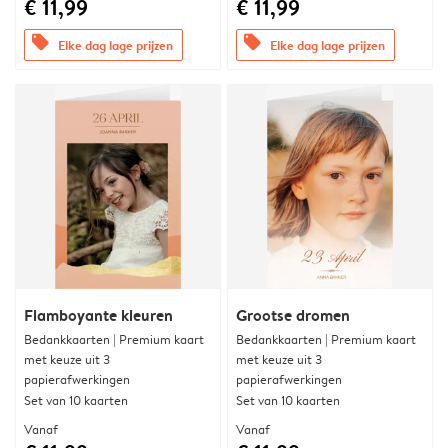
€ 11,99
€ 11,99
offers
offers
Elke dag lage prijzen
Elke dag lage prijzen
Flamboyante kleuren
Grootse dromen
Bedankkaarten | Premium kaart
Bedankkaarten | Premium kaart
met keuze uit 3
met keuze uit 3
papierafwerkingen
papierafwerkingen
Set van 10 kaarten
Set van 10 kaarten
Vanaf
Vanaf