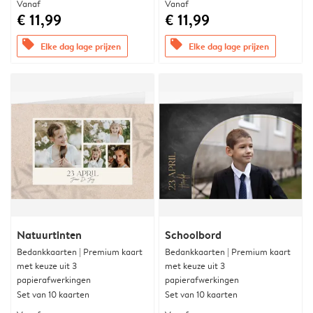
Vanaf
Vanaf
€ 11,99
€ 11,99
offers
offers
Elke dag lage prijzen
Elke dag lage prijzen
Natuurtinten
Schoolbord
Bedankkaarten | Premium kaart
Bedankkaarten | Premium kaart
met keuze uit 3
met keuze uit 3
papierafwerkingen
papierafwerkingen
Set van 10 kaarten
Set van 10 kaarten