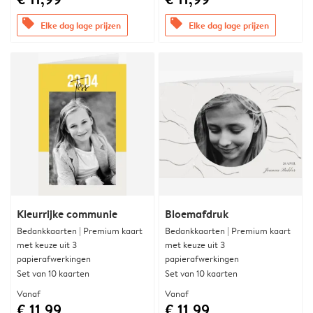
offers
offers
Elke dag lage prijzen
Elke dag lage prijzen
Kleurrijke communie
Bloemafdruk
Bedankkaarten | Premium kaart
Bedankkaarten | Premium kaart
met keuze uit 3
met keuze uit 3
papierafwerkingen
papierafwerkingen
Set van 10 kaarten
Set van 10 kaarten
Vanaf
Vanaf
€ 11,99
€ 11,99