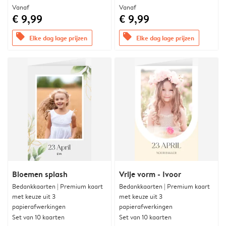
Vanaf
Vanaf
€ 9,99
€ 9,99
offers
offers
Elke dag lage prijzen
Elke dag lage prijzen
Bloemen splash
Vrije vorm - Ivoor
Bedankkaarten | Premium kaart
Bedankkaarten | Premium kaart
met keuze uit 3
met keuze uit 3
papierafwerkingen
papierafwerkingen
Set van 10 kaarten
Set van 10 kaarten