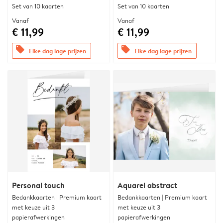
Set van 10 kaarten
Set van 10 kaarten
Vanaf
Vanaf
€ 11,99
€ 11,99
offers
offers
Elke dag lage prijzen
Elke dag lage prijzen
Personal touch
Aquarel abstract
Bedankkaarten | Premium kaart
Bedankkaarten | Premium kaart
met keuze uit 3
met keuze uit 3
papierafwerkingen
papierafwerkingen