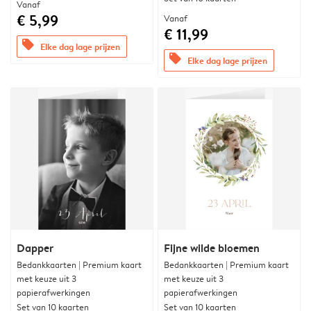
Vanaf
€ 5,99
Vanaf
€ 11,99
offers
Elke dag lage prijzen
offers
Elke dag lage prijzen
Dapper
Fijne wilde bloemen
Bedankkaarten | Premium kaart
Bedankkaarten | Premium kaart
met keuze uit 3
met keuze uit 3
papierafwerkingen
papierafwerkingen
Set van 10 kaarten
Set van 10 kaarten