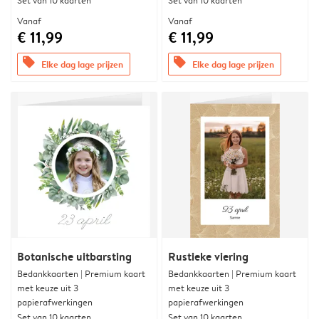
Set van 10 kaarten
Set van 10 kaarten
Vanaf
Vanaf
€ 11,99
€ 11,99
offers
offers
Elke dag lage prijzen
Elke dag lage prijzen
Botanische uitbarsting
Rustieke viering
Bedankkaarten | Premium kaart
Bedankkaarten | Premium kaart
met keuze uit 3
met keuze uit 3
papierafwerkingen
papierafwerkingen
Set van 10 kaarten
Set van 10 kaarten