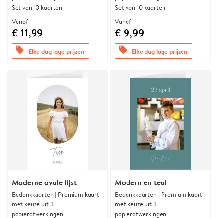
Set van 10 kaarten
Set van 10 kaarten
Vanaf
Vanaf
€ 11,99
€ 9,99
offers
offers
Elke dag lage prijzen
Elke dag lage prijzen
Moderne ovale lijst
Modern en teal
Bedankkaarten | Premium kaart
Bedankkaarten | Premium kaart
met keuze uit 3
met keuze uit 3
papierafwerkingen
papierafwerkingen