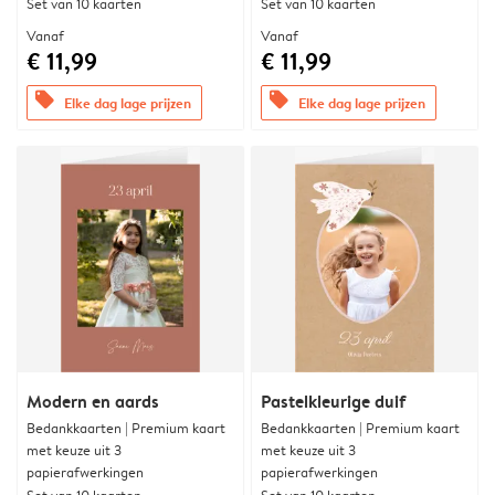
Set van 10 kaarten
Set van 10 kaarten
Vanaf
Vanaf
€ 11,99
€ 11,99
offers
offers
Elke dag lage prijzen
Elke dag lage prijzen
Modern en aards
Pastelkleurige duif
Bedankkaarten | Premium kaart
Bedankkaarten | Premium kaart
met keuze uit 3
met keuze uit 3
papierafwerkingen
papierafwerkingen