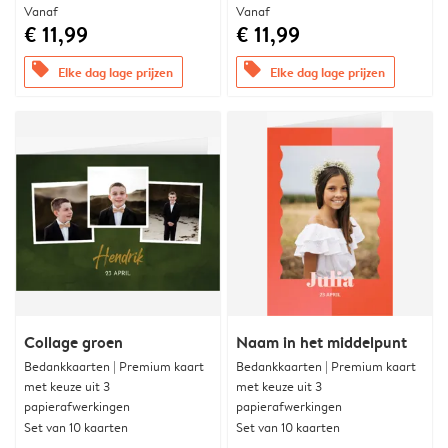
Vanaf
Vanaf
€ 11,99
€ 11,99
offers
offers
Elke dag lage prijzen
Elke dag lage prijzen
Collage groen
Naam in het middelpunt
Bedankkaarten | Premium kaart
Bedankkaarten | Premium kaart
met keuze uit 3
met keuze uit 3
papierafwerkingen
papierafwerkingen
Set van 10 kaarten
Set van 10 kaarten