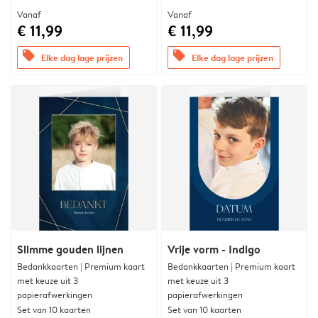
Vanaf
Vanaf
€ 11,99
€ 11,99
offers
offers
Elke dag lage prijzen
Elke dag lage prijzen
Slimme gouden lijnen
Vrije vorm - Indigo
Bedankkaarten | Premium kaart
Bedankkaarten | Premium kaart
met keuze uit 3
met keuze uit 3
papierafwerkingen
papierafwerkingen
Set van 10 kaarten
Set van 10 kaarten