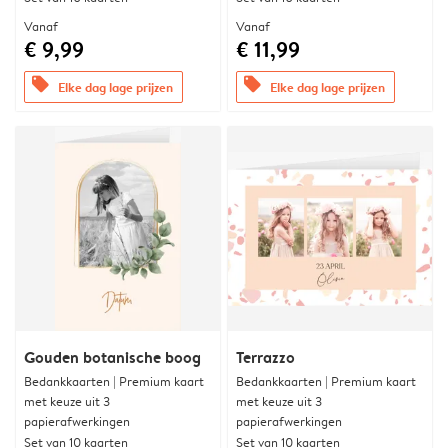
Vanaf
Vanaf
€ 9,99
€ 11,99
offers
offers
Elke dag lage prijzen
Elke dag lage prijzen
Gouden botanische boog
Terrazzo
Bedankkaarten | Premium kaart
Bedankkaarten | Premium kaart
met keuze uit 3
met keuze uit 3
papierafwerkingen
papierafwerkingen
Set van 10 kaarten
Set van 10 kaarten