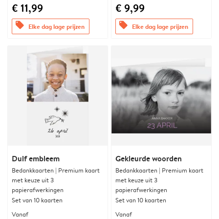
€ 11,99
€ 9,99
offers
offers
Elke dag lage prijzen
Elke dag lage prijzen
Duif embleem
Gekleurde woorden
Bedankkaarten | Premium kaart
Bedankkaarten | Premium kaart
met keuze uit 3
met keuze uit 3
papierafwerkingen
papierafwerkingen
Set van 10 kaarten
Set van 10 kaarten
Vanaf
Vanaf