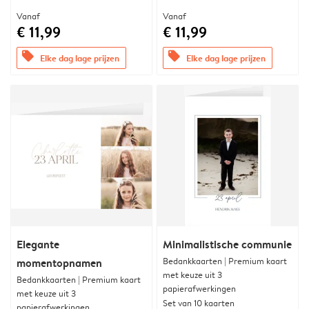
Vanaf
Vanaf
€ 11,99
€ 11,99
offers
offers
Elke dag lage prijzen
Elke dag lage prijzen
Elegante
Minimalistische communie
Bedankkaarten | Premium kaart
momentopnamen
met keuze uit 3
Bedankkaarten | Premium kaart
papierafwerkingen
met keuze uit 3
Set van 10 kaarten
papierafwerkingen