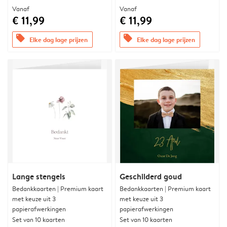
Vanaf
Vanaf
€ 11,99
€ 11,99
offers
offers
Elke dag lage prijzen
Elke dag lage prijzen
Lange stengels
Geschilderd goud
Bedankkaarten | Premium kaart
Bedankkaarten | Premium kaart
met keuze uit 3
met keuze uit 3
papierafwerkingen
papierafwerkingen
Set van 10 kaarten
Set van 10 kaarten