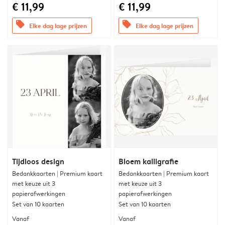
€ 11,99
€ 11,99
offers
offers
Elke dag lage prijzen
Elke dag lage prijzen
Tijdloos design
Bloem kalligrafie
Bedankkaarten | Premium kaart
Bedankkaarten | Premium kaart
met keuze uit 3
met keuze uit 3
papierafwerkingen
papierafwerkingen
Set van 10 kaarten
Set van 10 kaarten
Vanaf
Vanaf