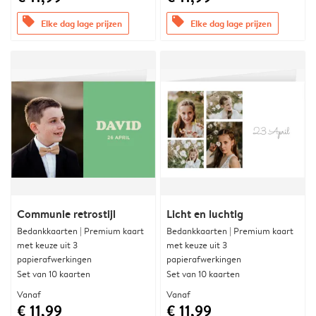
offers
offers
Elke dag lage prijzen
Elke dag lage prijzen
Communie retrostijl
Licht en luchtig
Bedankkaarten | Premium kaart
Bedankkaarten | Premium kaart
met keuze uit 3
met keuze uit 3
papierafwerkingen
papierafwerkingen
Set van 10 kaarten
Set van 10 kaarten
Vanaf
Vanaf
€ 11,99
€ 11,99