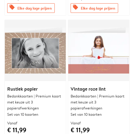
offers
offers
Elke dag lage prijzen
Elke dag lage prijzen
Rustiek papier
Vintage roze lint
Bedankkaarten | Premium kaart
Bedankkaarten | Premium kaart
met keuze uit 3
met keuze uit 3
papierafwerkingen
papierafwerkingen
Set van 10 kaarten
Set van 10 kaarten
Vanaf
Vanaf
€ 11,99
€ 11,99