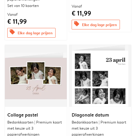
Set van 10 kaarten
Vanaf
€ 11,99
Vanaf
€ 11,99
offers
Elke dag lage prijzen
offers
Elke dag lage prijzen
Collage pastel
Diagonale datum
Bedankkaarten | Premium kaart
Bedankkaarten | Premium kaart
met keuze uit 3
met keuze uit 3
papierafwerkingen
papierafwerkingen