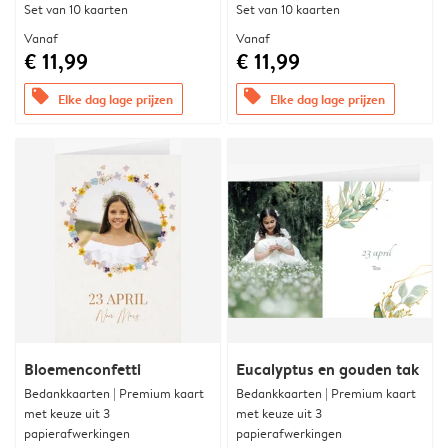
Set van 10 kaarten
Set van 10 kaarten
Vanaf
Vanaf
€ 11,99
€ 11,99
offers
offers
Elke dag lage prijzen
Elke dag lage prijzen
Bloemenconfetti
Eucalyptus en gouden tak
Bedankkaarten | Premium kaart
Bedankkaarten | Premium kaart
met keuze uit 3
met keuze uit 3
papierafwerkingen
papierafwerkingen