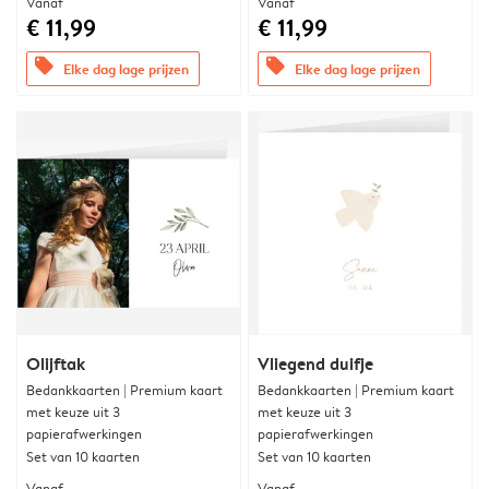
Vanaf
Vanaf
€ 11,99
€ 11,99
offers
offers
Elke dag lage prijzen
Elke dag lage prijzen
Olijftak
Vliegend duifje
Bedankkaarten | Premium kaart
Bedankkaarten | Premium kaart
met keuze uit 3
met keuze uit 3
papierafwerkingen
papierafwerkingen
Set van 10 kaarten
Set van 10 kaarten
Vanaf
Vanaf