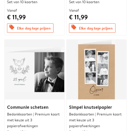
Set van 10 kaarten
Set van 10 kaarten
Vanaf
Vanaf
€ 11,99
€ 11,99
offers
offers
Elke dag lage prijzen
Elke dag lage prijzen
Communie schetsen
Simpel knutselpapier
Bedankkaarten | Premium kaart
Bedankkaarten | Premium kaart
met keuze uit 3
met keuze uit 3
papierafwerkingen
papierafwerkingen