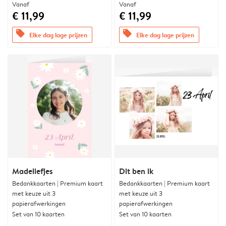
Vanaf
Vanaf
€ 11,99
€ 11,99
offers
offers
Elke dag lage prijzen
Elke dag lage prijzen
Madeliefjes
Dit ben ik
Bedankkaarten | Premium kaart
Bedankkaarten | Premium kaart
met keuze uit 3
met keuze uit 3
papierafwerkingen
papierafwerkingen
Set van 10 kaarten
Set van 10 kaarten