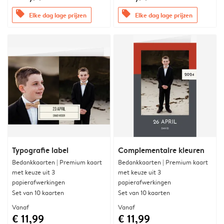
offers
offers
Elke dag lage prijzen
Elke dag lage prijzen
Typografie label
Complementaire kleuren
Bedankkaarten | Premium kaart
Bedankkaarten | Premium kaart
met keuze uit 3
met keuze uit 3
papierafwerkingen
papierafwerkingen
Set van 10 kaarten
Set van 10 kaarten
Vanaf
Vanaf
€ 11,99
€ 11,99