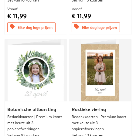
Set van 10 kaarten
Set van 10 kaarten
Vanaf
Vanaf
€ 11,99
€ 11,99
offers
offers
Elke dag lage prijzen
Elke dag lage prijzen
Botanische uitbarsting
Rustieke viering
Bedankkaarten | Premium kaart
Bedankkaarten | Premium kaart
met keuze uit 3
met keuze uit 3
papierafwerkingen
papierafwerkingen
Set van 10 kaarten
Set van 10 kaarten