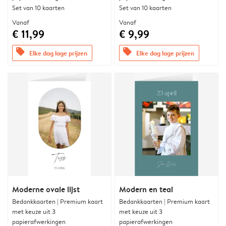
Set van 10 kaarten
Set van 10 kaarten
Vanaf
Vanaf
€ 11,99
€ 9,99
offers
offers
Elke dag lage prijzen
Elke dag lage prijzen
Moderne ovale lijst
Modern en teal
Bedankkaarten | Premium kaart
Bedankkaarten | Premium kaart
met keuze uit 3
met keuze uit 3
papierafwerkingen
papierafwerkingen