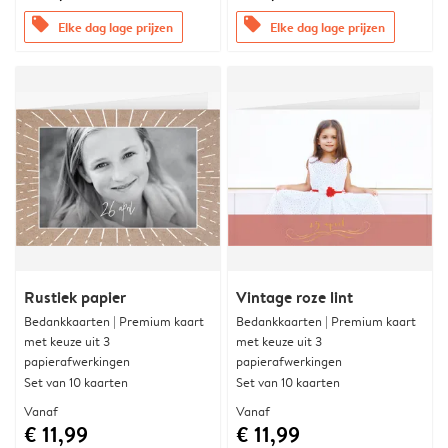
offers
offers
Elke dag lage prijzen
Elke dag lage prijzen
Rustiek papier
Vintage roze lint
Bedankkaarten | Premium kaart
Bedankkaarten | Premium kaart
met keuze uit 3
met keuze uit 3
papierafwerkingen
papierafwerkingen
Set van 10 kaarten
Set van 10 kaarten
Vanaf
Vanaf
€ 11,99
€ 11,99