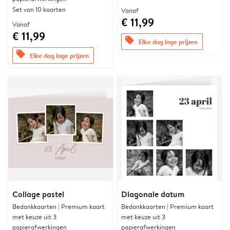
Set van 10 kaarten
Vanaf
€ 11,99
Vanaf
€ 11,99
offers
Elke dag lage prijzen
offers
Elke dag lage prijzen
Collage pastel
Diagonale datum
Bedankkaarten | Premium kaart
Bedankkaarten | Premium kaart
met keuze uit 3
met keuze uit 3
papierafwerkingen
papierafwerkingen