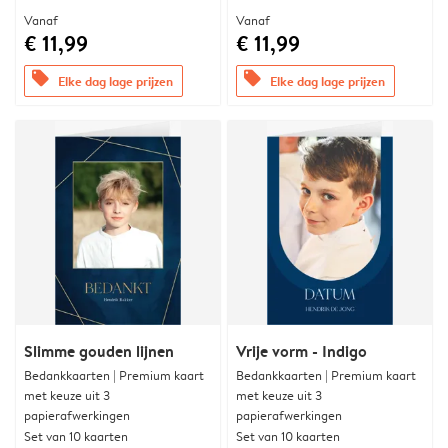
Vanaf
Vanaf
€ 11,99
€ 11,99
offers
offers
Elke dag lage prijzen
Elke dag lage prijzen
Slimme gouden lijnen
Vrije vorm - Indigo
Bedankkaarten | Premium kaart
Bedankkaarten | Premium kaart
met keuze uit 3
met keuze uit 3
papierafwerkingen
papierafwerkingen
Set van 10 kaarten
Set van 10 kaarten