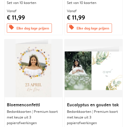
Set van 10 kaarten
Set van 10 kaarten
Vanaf
Vanaf
€ 11,99
€ 11,99
offers
offers
Elke dag lage prijzen
Elke dag lage prijzen
Bloemenconfetti
Eucalyptus en gouden tak
Bedankkaarten | Premium kaart
Bedankkaarten | Premium kaart
met keuze uit 3
met keuze uit 3
papierafwerkingen
papierafwerkingen