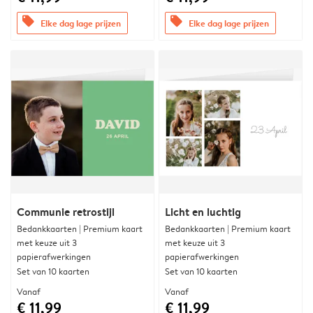
offers
offers
Elke dag lage prijzen
Elke dag lage prijzen
Communie retrostijl
Licht en luchtig
Bedankkaarten | Premium kaart
Bedankkaarten | Premium kaart
met keuze uit 3
met keuze uit 3
papierafwerkingen
papierafwerkingen
Set van 10 kaarten
Set van 10 kaarten
Vanaf
Vanaf
€ 11,99
€ 11,99