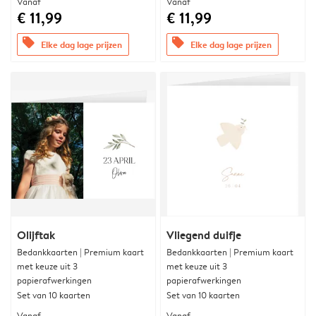
Vanaf
Vanaf
€ 11,99
€ 11,99
offers
offers
Elke dag lage prijzen
Elke dag lage prijzen
Olijftak
Vliegend duifje
Bedankkaarten | Premium kaart
Bedankkaarten | Premium kaart
met keuze uit 3
met keuze uit 3
papierafwerkingen
papierafwerkingen
Set van 10 kaarten
Set van 10 kaarten
Vanaf
Vanaf