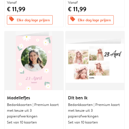
Vanaf
Vanaf
€ 11,99
€ 11,99
offers
offers
Elke dag lage prijzen
Elke dag lage prijzen
Madeliefjes
Dit ben ik
Bedankkaarten | Premium kaart
Bedankkaarten | Premium kaart
met keuze uit 3
met keuze uit 3
papierafwerkingen
papierafwerkingen
Set van 10 kaarten
Set van 10 kaarten