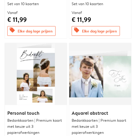
Set van 10 kaarten
Set van 10 kaarten
Vanaf
Vanaf
€ 11,99
€ 11,99
offers
offers
Elke dag lage prijzen
Elke dag lage prijzen
Personal touch
Aquarel abstract
Bedankkaarten | Premium kaart
Bedankkaarten | Premium kaart
met keuze uit 3
met keuze uit 3
papierafwerkingen
papierafwerkingen