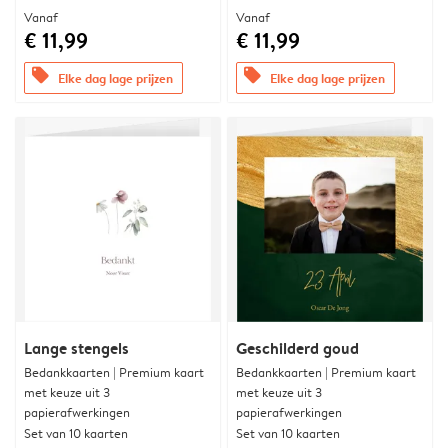
Vanaf
Vanaf
€ 11,99
€ 11,99
offers
offers
Elke dag lage prijzen
Elke dag lage prijzen
Lange stengels
Geschilderd goud
Bedankkaarten | Premium kaart
Bedankkaarten | Premium kaart
met keuze uit 3
met keuze uit 3
papierafwerkingen
papierafwerkingen
Set van 10 kaarten
Set van 10 kaarten