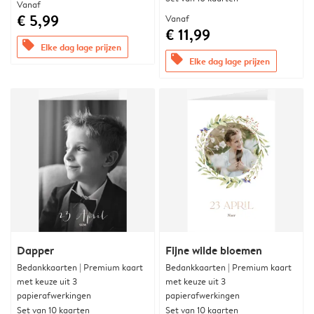
Vanaf
€ 5,99
Vanaf
€ 11,99
offers
Elke dag lage prijzen
offers
Elke dag lage prijzen
Dapper
Fijne wilde bloemen
Bedankkaarten | Premium kaart
Bedankkaarten | Premium kaart
met keuze uit 3
met keuze uit 3
papierafwerkingen
papierafwerkingen
Set van 10 kaarten
Set van 10 kaarten