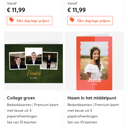
Vanaf
Vanaf
€ 11,99
€ 11,99
offers
offers
Elke dag lage prijzen
Elke dag lage prijzen
Collage groen
Naam in het middelpunt
Bedankkaarten | Premium kaart
Bedankkaarten | Premium kaart
met keuze uit 3
met keuze uit 3
papierafwerkingen
papierafwerkingen
Set van 10 kaarten
Set van 10 kaarten