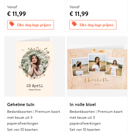
Vanaf
Vanaf
€ 11,99
€ 11,99
offers
offers
Elke dag lage prijzen
Elke dag lage prijzen
Geheime tuin
In volle bloei
Bedankkaarten | Premium kaart
Bedankkaarten | Premium kaart
met keuze uit 3
met keuze uit 3
papierafwerkingen
papierafwerkingen
Set van 10 kaarten
Set van 10 kaarten