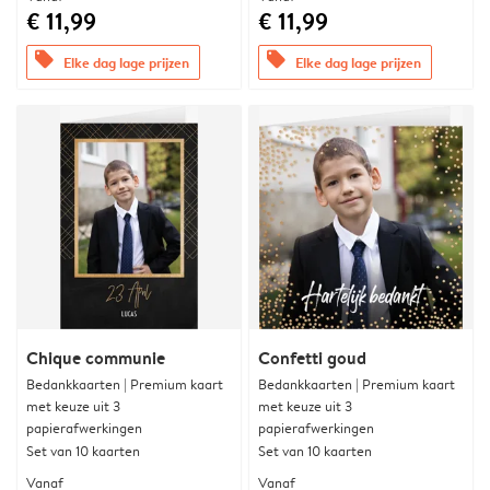
€ 11,99
€ 11,99
offers
offers
Elke dag lage prijzen
Elke dag lage prijzen
Chique communie
Confetti goud
Bedankkaarten | Premium kaart
Bedankkaarten | Premium kaart
met keuze uit 3
met keuze uit 3
papierafwerkingen
papierafwerkingen
Set van 10 kaarten
Set van 10 kaarten
Vanaf
Vanaf