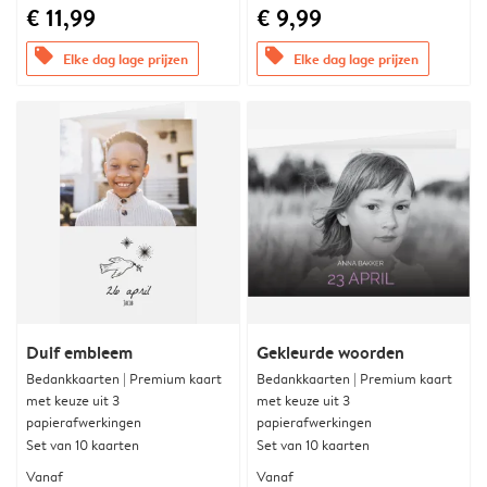
€ 11,99
€ 9,99
offers
offers
Elke dag lage prijzen
Elke dag lage prijzen
Duif embleem
Gekleurde woorden
Bedankkaarten | Premium kaart
Bedankkaarten | Premium kaart
met keuze uit 3
met keuze uit 3
papierafwerkingen
papierafwerkingen
Set van 10 kaarten
Set van 10 kaarten
Vanaf
Vanaf