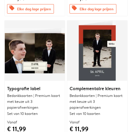
offers
offers
Elke dag lage prijzen
Elke dag lage prijzen
Typografie label
Complementaire kleuren
Bedankkaarten | Premium kaart
Bedankkaarten | Premium kaart
met keuze uit 3
met keuze uit 3
papierafwerkingen
papierafwerkingen
Set van 10 kaarten
Set van 10 kaarten
Vanaf
Vanaf
€ 11,99
€ 11,99