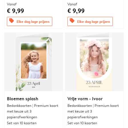
Vanaf
Vanaf
€ 9,99
€ 9,99
offers
offers
Elke dag lage prijzen
Elke dag lage prijzen
Bloemen splash
Vrije vorm - Ivoor
Bedankkaarten | Premium kaart
Bedankkaarten | Premium kaart
met keuze uit 3
met keuze uit 3
papierafwerkingen
papierafwerkingen
Set van 10 kaarten
Set van 10 kaarten