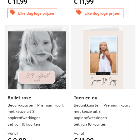
€ 11,99
€ 11,99
offers
offers
Elke dag lage prijzen
Elke dag lage prijzen
Ballet rose
Toen en nu
Bedankkaarten | Premium kaart
Bedankkaarten | Premium kaart
met keuze uit 3
met keuze uit 3
papierafwerkingen
papierafwerkingen
Set van 10 kaarten
Set van 10 kaarten
Vanaf
Vanaf