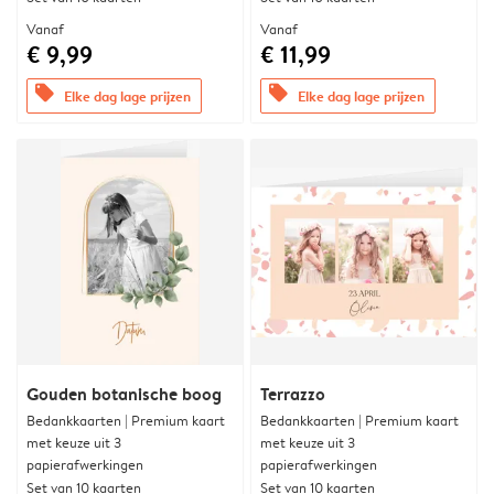
Vanaf
Vanaf
€ 9,99
€ 11,99
offers
offers
Elke dag lage prijzen
Elke dag lage prijzen
Gouden botanische boog
Terrazzo
Bedankkaarten | Premium kaart
Bedankkaarten | Premium kaart
met keuze uit 3
met keuze uit 3
papierafwerkingen
papierafwerkingen
Set van 10 kaarten
Set van 10 kaarten