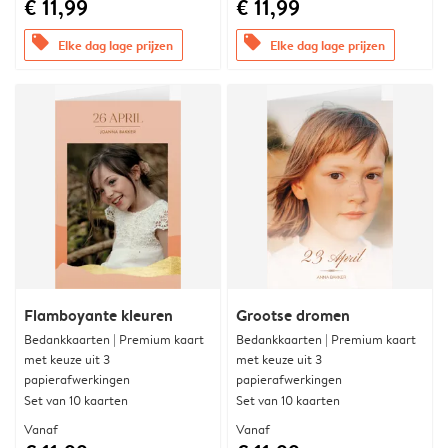
€ 11,99
€ 11,99
offers
offers
Elke dag lage prijzen
Elke dag lage prijzen
Flamboyante kleuren
Grootse dromen
Bedankkaarten | Premium kaart
Bedankkaarten | Premium kaart
met keuze uit 3
met keuze uit 3
papierafwerkingen
papierafwerkingen
Set van 10 kaarten
Set van 10 kaarten
Vanaf
Vanaf