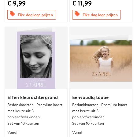
€ 9,99
€ 11,99
offers
offers
Elke dag lage prijzen
Elke dag lage prijzen
Effen kleurachtergrond
Eenvoudig taupe
Bedankkaarten | Premium kaart
Bedankkaarten | Premium kaart
met keuze uit 3
met keuze uit 3
papierafwerkingen
papierafwerkingen
Set van 10 kaarten
Set van 10 kaarten
Vanaf
Vanaf