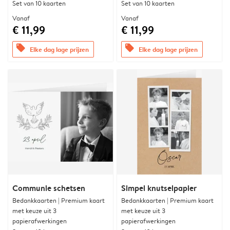
Set van 10 kaarten
Set van 10 kaarten
Vanaf
Vanaf
€ 11,99
€ 11,99
offers
offers
Elke dag lage prijzen
Elke dag lage prijzen
Communie schetsen
Simpel knutselpapier
Bedankkaarten | Premium kaart
Bedankkaarten | Premium kaart
met keuze uit 3
met keuze uit 3
papierafwerkingen
papierafwerkingen