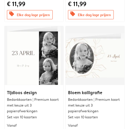
€ 11,99
€ 11,99
offers
offers
Elke dag lage prijzen
Elke dag lage prijzen
Tijdloos design
Bloem kalligrafie
Bedankkaarten | Premium kaart
Bedankkaarten | Premium kaart
met keuze uit 3
met keuze uit 3
papierafwerkingen
papierafwerkingen
Set van 10 kaarten
Set van 10 kaarten
Vanaf
Vanaf