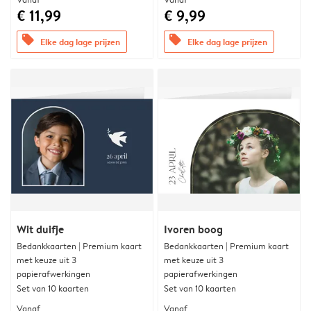
€ 11,99
€ 9,99
offers
offers
Elke dag lage prijzen
Elke dag lage prijzen
Wit duifje
Ivoren boog
Bedankkaarten | Premium kaart
Bedankkaarten | Premium kaart
met keuze uit 3
met keuze uit 3
papierafwerkingen
papierafwerkingen
Set van 10 kaarten
Set van 10 kaarten
Vanaf
Vanaf