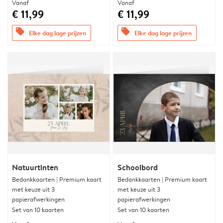
Vanaf
Vanaf
€ 11,99
€ 11,99
offers
offers
Elke dag lage prijzen
Elke dag lage prijzen
Natuurtinten
Schoolbord
Bedankkaarten | Premium kaart
Bedankkaarten | Premium kaart
met keuze uit 3
met keuze uit 3
papierafwerkingen
papierafwerkingen
Set van 10 kaarten
Set van 10 kaarten