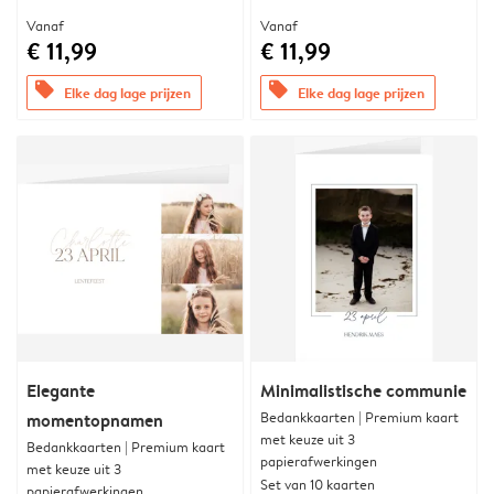
Vanaf
Vanaf
€ 11,99
€ 11,99
offers
offers
Elke dag lage prijzen
Elke dag lage prijzen
Elegante
Minimalistische communie
Bedankkaarten | Premium kaart
momentopnamen
met keuze uit 3
Bedankkaarten | Premium kaart
papierafwerkingen
met keuze uit 3
Set van 10 kaarten
papierafwerkingen