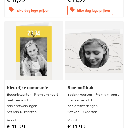
offers
offers
Elke dag lage prijzen
Elke dag lage prijzen
Kleurrijke communie
Bloemafdruk
Bedankkaarten | Premium kaart
Bedankkaarten | Premium kaart
met keuze uit 3
met keuze uit 3
papierafwerkingen
papierafwerkingen
Set van 10 kaarten
Set van 10 kaarten
Vanaf
Vanaf
€ 11,99
€ 11,99