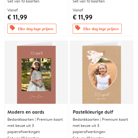
Set van 10 kaarten
Set van 10 kaarten
Vanaf
Vanaf
€ 11,99
€ 11,99
offers
offers
Elke dag lage prijzen
Elke dag lage prijzen
Modern en aards
Pastelkleurige duif
Bedankkaarten | Premium kaart
Bedankkaarten | Premium kaart
met keuze uit 3
met keuze uit 3
papierafwerkingen
papierafwerkingen