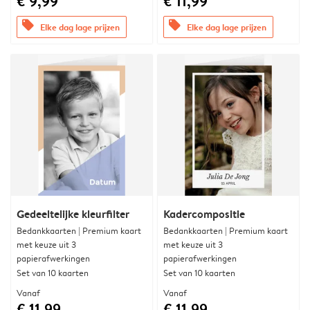
€ 9,99
€ 11,99
offers
offers
Elke dag lage prijzen
Elke dag lage prijzen
Gedeeltelijke kleurfilter
Kadercompositie
Bedankkaarten | Premium kaart
Bedankkaarten | Premium kaart
met keuze uit 3
met keuze uit 3
papierafwerkingen
papierafwerkingen
Set van 10 kaarten
Set van 10 kaarten
Vanaf
Vanaf
€ 11,99
€ 11,99