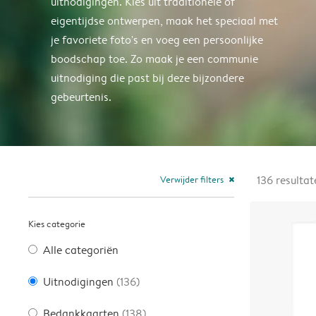
uitnodigingen. Kies uit traditionele of
eigentijdse ontwerpen, maak het speciaal met
je favoriete foto's en voeg een persoonlijke
boodschap toe. Zo maak je een communie
uitnodiging die past bij deze bijzondere
gebeurtenis.
Verwijder filters
136
resultat
close
Kies categorie
Alle categoriën
Uitnodigingen
(136)
Bedankkaarten
(138)