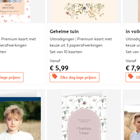
Geheime tuin
In voll
 | Premium kaart met
Uitnodigingen | Premium kaart met
Uitnodi
pierafwerkingen
keuze uit 3 papierafwerkingen
keuze u
rten
Set van 10 kaarten
Set van
Vanaf
Vanaf
€ 5,99
€ 7,
offers
offers
lage prijzen
Elke dag lage prijzen
El