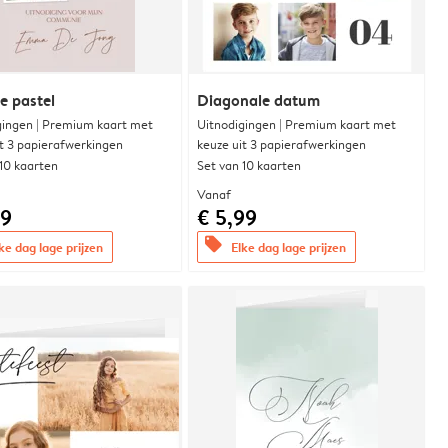
e pastel
Diagonale datum
gingen | Premium kaart met
Uitnodigingen | Premium kaart met
it 3 papierafwerkingen
keuze uit 3 papierafwerkingen
 10 kaarten
Set van 10 kaarten
Vanaf
99
€ 5,99
offers
ke dag lage prijzen
Elke dag lage prijzen