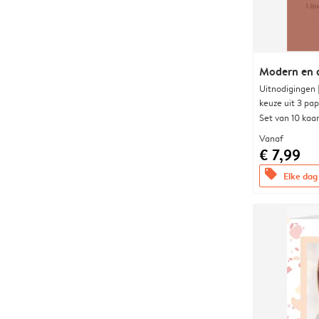
Modern en 
Uitnodigingen
keuze uit 3 pa
Set van 10 kaa
Vanaf
€ 7,99
offers
Elke dag 