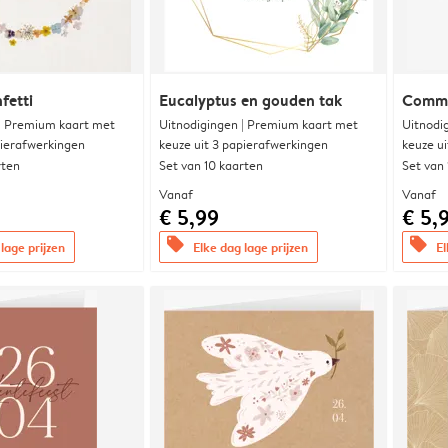
fetti
Eucalyptus en gouden tak
Commu
 | Premium kaart met
Uitnodigingen | Premium kaart met
Uitnodi
pierafwerkingen
keuze uit 3 papierafwerkingen
keuze u
rten
Set van 10 kaarten
Set van
Vanaf
Vanaf
€ 5,99
€ 5,
offers
offers
lage prijzen
Elke dag lage prijzen
El