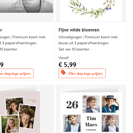
r
Fijne wilde bloemen
gingen | Premium kaart met
Uitnodigingen | Premium kaart met
it 3 papierafwerkingen
keuze uit 3 papierafwerkingen
 10 kaarten
Set van 10 kaarten
Vanaf
99
€ 5,99
offers
ke dag lage prijzen
Elke dag lage prijzen