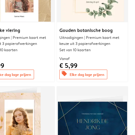
ke viering
Gouden botanische boog
gingen | Premium kaart met
Uitnodigingen | Premium kaart met
it 3 papierafwerkingen
keuze uit 3 papierafwerkingen
 10 kaarten
Set van 10 kaarten
Vanaf
99
€ 5,99
offers
ke dag lage prijzen
Elke dag lage prijzen