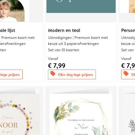
le lijst
Modern en teal
Person
 | Premium kaart met
Uitnodigingen | Premium kaart met
Uitnodi
pierafwerkingen
keuze uit 3 papierafwerkingen
keuze u
rten
Set van 10 kaarten
Set van
Vanaf
Vanaf
€ 7,99
€ 7,
offers
offers
lage prijzen
Elke dag lage prijzen
El