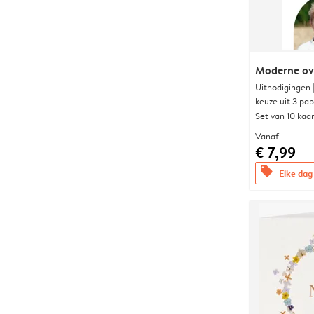
Moderne ova
Uitnodigingen
keuze uit 3 pa
Set van 10 kaa
Vanaf
€ 7,99
offers
Elke dag 