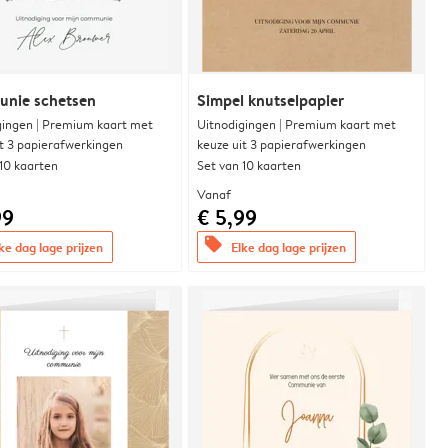
nie schetsen
Simpel knutselpapier
gingen | Premium kaart met
Uitnodigingen | Premium kaart met
it 3 papierafwerkingen
keuze uit 3 papierafwerkingen
 10 kaarten
Set van 10 kaarten
Vanaf
99
€ 5,99
offers
ke dag lage prijzen
Elke dag lage prijzen