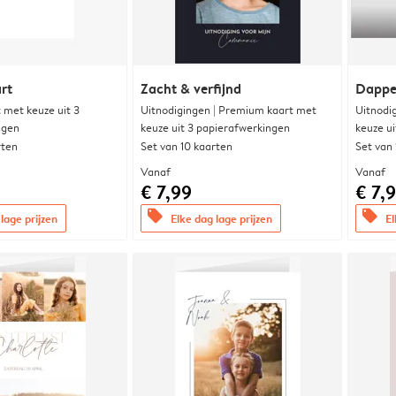
rt
Zacht & verfijnd
Dappe
met keuze uit 3
Uitnodigingen | Premium kaart met
Uitnodi
ngen
keuze uit 3 papierafwerkingen
keuze u
rten
Set van 10 kaarten
Set van
Vanaf
Vanaf
€ 7,99
€ 7,
offers
offers
lage prijzen
Elke dag lage prijzen
El