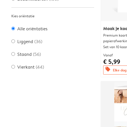
Kies oriëntatie
Maak je kaa
Alle oriëntaties
Premium kaart 
papierafwerki
Liggend
(36)
Set van 10 kaa
Staand
(56)
Vanaf
€ 5,99
Vierkant
(44)
offers
Elke dag 