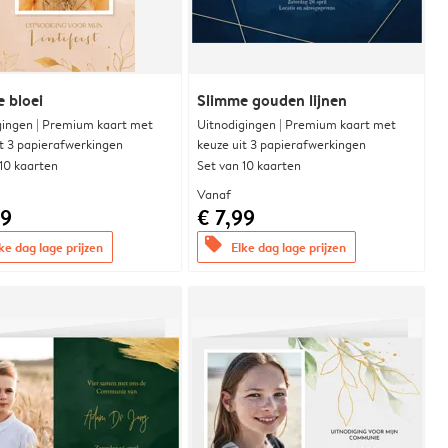
e bloei
Slimme gouden lijnen
gingen | Premium kaart met
Uitnodigingen | Premium kaart met
it 3 papierafwerkingen
keuze uit 3 papierafwerkingen
 10 kaarten
Set van 10 kaarten
Vanaf
99
€ 7,99
offers
ke dag lage prijzen
Elke dag lage prijzen