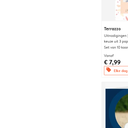
Terrazzo
Uitnodigingen
keuze uit 3 pa
Set van 10 kaa
Vanaf
€ 7,99
offers
Elke dag 