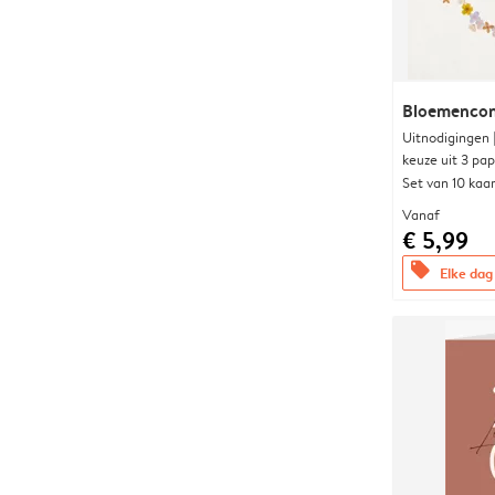
Bloemencon
Uitnodigingen
keuze uit 3 pa
Set van 10 kaa
Vanaf
€ 5,99
offers
Elke dag 