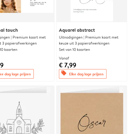
al touch
Aquarel abstract
gingen | Premium kaart met
Uitnodigingen | Premium kaart met
it 3 papierafwerkingen
keuze uit 3 papierafwerkingen
 10 kaarten
Set van 10 kaarten
Vanaf
99
€ 7,99
offers
ke dag lage prijzen
Elke dag lage prijzen