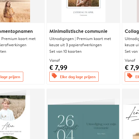
momentopnamen
Minimalistische communie
Collag
 | Premium kaart met
Uitnodigingen | Premium kaart met
Uitnodi
pierafwerkingen
keuze uit 3 papierafwerkingen
keuze u
rten
Set van 10 kaarten
Set van
Vanaf
Vanaf
€ 7,99
€ 7,
offers
offers
lage prijzen
Elke dag lage prijzen
El