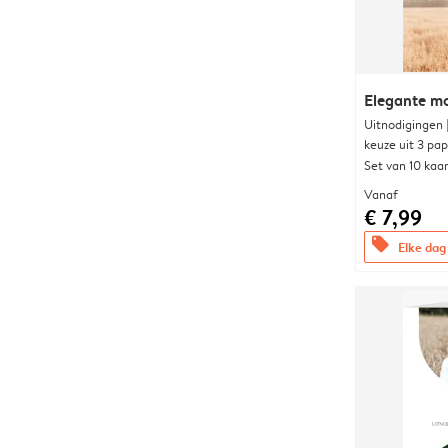
Elegante 
Uitnodigingen
keuze uit 3 pa
Set van 10 kaa
Vanaf
€ 7,99
offers
Elke dag 