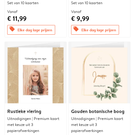
Set van 10 kaarten
Set van 10 kaarten
Vanaf
Vanaf
€ 11,99
€ 9,99
offers
offers
Elke dag lage prijzen
Elke dag lage prijzen
Rustieke viering
Gouden botanische boog
Uitnodigingen | Premium kaart
Uitnodigingen | Premium kaart
met keuze uit 3
met keuze uit 3
papierafwerkingen
papierafwerkingen