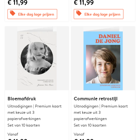
€ 11,99
€ 11,99
offers
offers
Elke dag lage prijzen
Elke dag lage prijzen
Bloemafdruk
Communie retrostijl
Uitnodigingen | Premium kaart
Uitnodigingen | Premium kaart
met keuze uit 3
met keuze uit 3
papierafwerkingen
papierafwerkingen
Set van 10 kaarten
Set van 10 kaarten
Vanaf
Vanaf