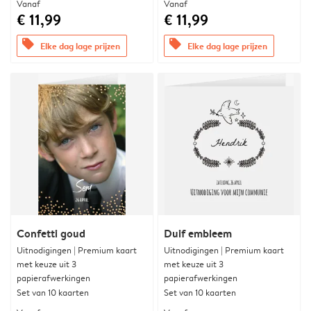
Vanaf
Vanaf
€ 11,99
€ 11,99
offers
offers
Elke dag lage prijzen
Elke dag lage prijzen
Confetti goud
Duif embleem
Uitnodigingen | Premium kaart
Uitnodigingen | Premium kaart
met keuze uit 3
met keuze uit 3
papierafwerkingen
papierafwerkingen
Set van 10 kaarten
Set van 10 kaarten