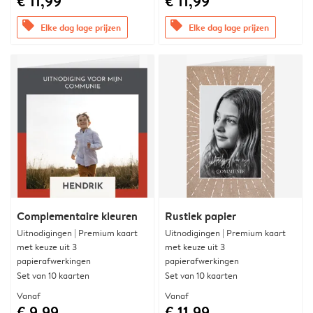
€ 11,99
€ 11,99
offers
offers
Elke dag lage prijzen
Elke dag lage prijzen
Complementaire kleuren
Rustiek papier
Uitnodigingen | Premium kaart
Uitnodigingen | Premium kaart
met keuze uit 3
met keuze uit 3
papierafwerkingen
papierafwerkingen
Set van 10 kaarten
Set van 10 kaarten
Vanaf
Vanaf
€ 9,99
€ 11,99