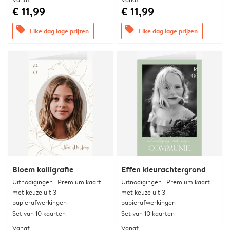
€ 11,99
€ 11,99
offers
offers
Elke dag lage prijzen
Elke dag lage prijzen
Bloem kalligrafie
Effen kleurachtergrond
Uitnodigingen | Premium kaart
Uitnodigingen | Premium kaart
met keuze uit 3
met keuze uit 3
papierafwerkingen
papierafwerkingen
Set van 10 kaarten
Set van 10 kaarten
Vanaf
Vanaf