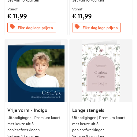
Set van 10 kaarten
Set van 10 kaarten
Vanaf
Vanaf
€ 11,99
€ 11,99
offers
offers
Elke dag lage prijzen
Elke dag lage prijzen
Vrije vorm - Indigo
Lange stengels
Uitnodigingen | Premium kaart
Uitnodigingen | Premium kaart
met keuze uit 3
met keuze uit 3
papierafwerkingen
papierafwerkingen
Set van 10 kaarten
Set van 10 kaarten