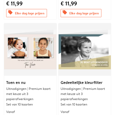
€ 11,99
€ 11,99
offers
offers
Elke dag lage prijzen
Elke dag lage prijzen
Toen en nu
Gedeeltelijke kleurfilter
Uitnodigingen | Premium kaart
Uitnodigingen | Premium kaart
met keuze uit 3
met keuze uit 3
papierafwerkingen
papierafwerkingen
Set van 10 kaarten
Set van 10 kaarten
Vanaf
Vanaf