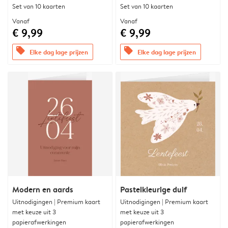
Set van 10 kaarten
Set van 10 kaarten
Vanaf
Vanaf
€ 9,99
€ 9,99
offers
offers
Elke dag lage prijzen
Elke dag lage prijzen
Modern en aards
Pastelkleurige duif
Uitnodigingen | Premium kaart
Uitnodigingen | Premium kaart
met keuze uit 3
met keuze uit 3
papierafwerkingen
papierafwerkingen