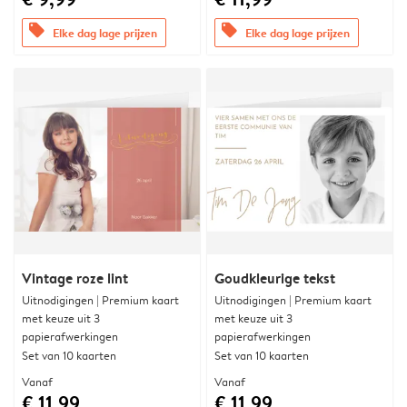
offers
offers
Elke dag lage prijzen
Elke dag lage prijzen
Vintage roze lint
Goudkleurige tekst
Uitnodigingen | Premium kaart
Uitnodigingen | Premium kaart
met keuze uit 3
met keuze uit 3
papierafwerkingen
papierafwerkingen
Set van 10 kaarten
Set van 10 kaarten
Vanaf
Vanaf
€ 11,99
€ 11,99