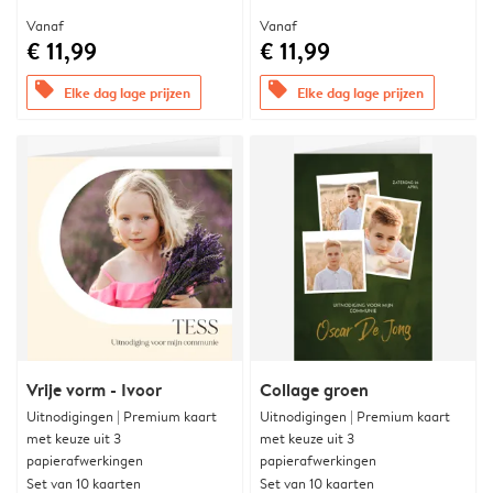
Vanaf
Vanaf
€ 11,99
€ 11,99
offers
offers
Elke dag lage prijzen
Elke dag lage prijzen
Vrije vorm - Ivoor
Collage groen
Uitnodigingen | Premium kaart
Uitnodigingen | Premium kaart
met keuze uit 3
met keuze uit 3
papierafwerkingen
papierafwerkingen
Set van 10 kaarten
Set van 10 kaarten