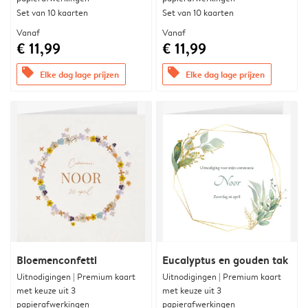
Set van 10 kaarten
Set van 10 kaarten
Vanaf
Vanaf
€ 11,99
€ 11,99
offers
offers
Elke dag lage prijzen
Elke dag lage prijzen
Bloemenconfetti
Eucalyptus en gouden tak
Uitnodigingen | Premium kaart
Uitnodigingen | Premium kaart
met keuze uit 3
met keuze uit 3
papierafwerkingen
papierafwerkingen