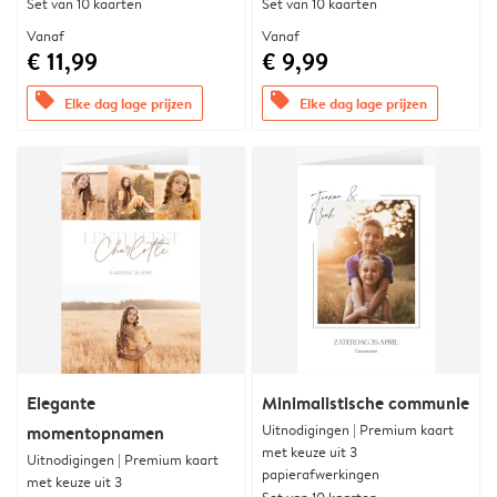
Set van 10 kaarten
Set van 10 kaarten
Vanaf
Vanaf
€ 11,99
€ 9,99
offers
offers
Elke dag lage prijzen
Elke dag lage prijzen
Elegante
Minimalistische communie
Uitnodigingen | Premium kaart
momentopnamen
met keuze uit 3
Uitnodigingen | Premium kaart
papierafwerkingen
met keuze uit 3