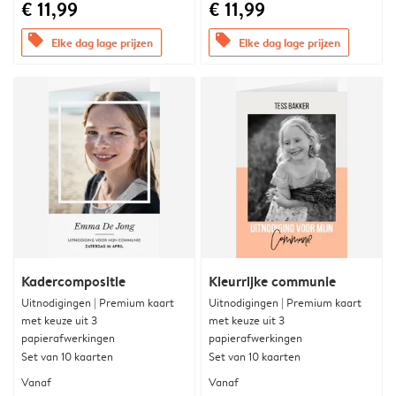
€ 11,99
€ 11,99
offers
offers
Elke dag lage prijzen
Elke dag lage prijzen
Kadercompositie
Kleurrijke communie
Uitnodigingen | Premium kaart
Uitnodigingen | Premium kaart
met keuze uit 3
met keuze uit 3
papierafwerkingen
papierafwerkingen
Set van 10 kaarten
Set van 10 kaarten
Vanaf
Vanaf