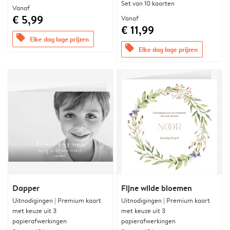
Set van 10 kaarten
Vanaf
€ 5,99
Vanaf
€ 11,99
offers
Elke dag lage prijzen
offers
Elke dag lage prijzen
Dapper
Fijne wilde bloemen
Uitnodigingen | Premium kaart
Uitnodigingen | Premium kaart
met keuze uit 3
met keuze uit 3
papierafwerkingen
papierafwerkingen