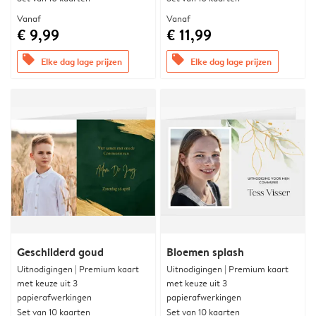
Vanaf
Vanaf
€ 9,99
€ 11,99
offers
offers
Elke dag lage prijzen
Elke dag lage prijzen
Geschilderd goud
Bloemen splash
Uitnodigingen | Premium kaart
Uitnodigingen | Premium kaart
met keuze uit 3
met keuze uit 3
papierafwerkingen
papierafwerkingen
Set van 10 kaarten
Set van 10 kaarten