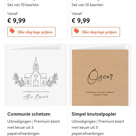
Set van 10 kaarten
Set van 10 kaarten
Vanaf
Vanaf
€ 9,99
€ 9,99
offers
offers
Elke dag lage prijzen
Elke dag lage prijzen
Communie schetsen
Simpel knutselpapier
Uitnodigingen | Premium kaart
Uitnodigingen | Premium kaart
met keuze uit 3
met keuze uit 3
papierafwerkingen
papierafwerkingen