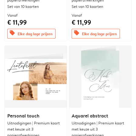
papierafwerkingen
papierafwerkingen
Set van 10 kaarten
Set van 10 kaarten
Vanaf
Vanaf
€ 11,99
€ 11,99
offers
offers
Elke dag lage prijzen
Elke dag lage prijzen
Personal touch
Aquarel abstract
Uitnodigingen | Premium kaart
Uitnodigingen | Premium kaart
met keuze uit 3
met keuze uit 3
papierafwerkingen
papierafwerkingen