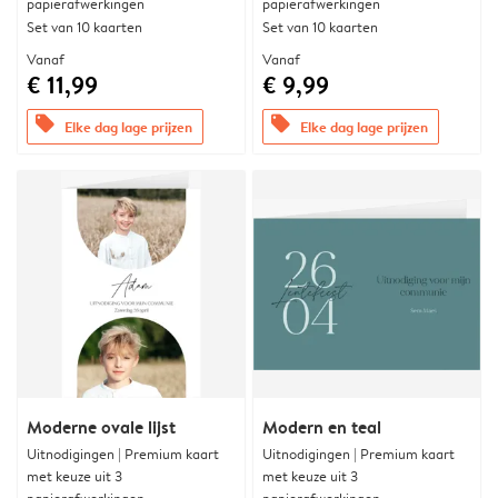
papierafwerkingen
papierafwerkingen
Set van 10 kaarten
Set van 10 kaarten
Vanaf
Vanaf
€ 11,99
€ 9,99
offers
offers
Elke dag lage prijzen
Elke dag lage prijzen
Moderne ovale lijst
Modern en teal
Uitnodigingen | Premium kaart
Uitnodigingen | Premium kaart
met keuze uit 3
met keuze uit 3