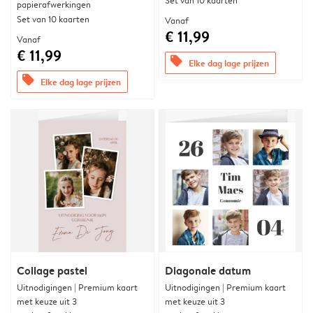
Set van 10 kaarten
papierafwerkingen
Set van 10 kaarten
Vanaf
€ 11,99
Vanaf
€ 11,99
offers
Elke dag lage prijzen
offers
Elke dag lage prijzen
Collage pastel
Diagonale datum
Uitnodigingen | Premium kaart
Uitnodigingen | Premium kaart
met keuze uit 3
met keuze uit 3