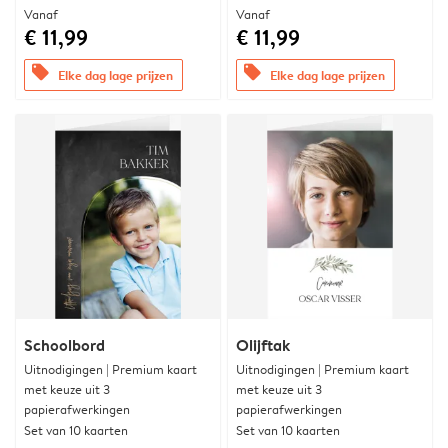
Vanaf
Vanaf
€ 11,99
€ 11,99
offers
offers
Elke dag lage prijzen
Elke dag lage prijzen
Schoolbord
Olijftak
Uitnodigingen | Premium kaart
Uitnodigingen | Premium kaart
met keuze uit 3
met keuze uit 3
papierafwerkingen
papierafwerkingen
Set van 10 kaarten
Set van 10 kaarten