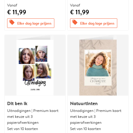
Vanaf
Vanaf
€ 11,99
€ 11,99
offers
offers
Elke dag lage prijzen
Elke dag lage prijzen
Dit ben ik
Natuurtinten
Uitnodigingen | Premium kaart
Uitnodigingen | Premium kaart
met keuze uit 3
met keuze uit 3
papierafwerkingen
papierafwerkingen
Set van 10 kaarten
Set van 10 kaarten