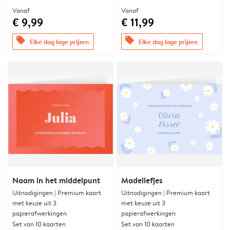
Vanaf
Vanaf
€ 9,99
€ 11,99
offers
offers
Elke dag lage prijzen
Elke dag lage prijzen
Naam in het middelpunt
Madeliefjes
Uitnodigingen | Premium kaart
Uitnodigingen | Premium kaart
met keuze uit 3
met keuze uit 3
papierafwerkingen
papierafwerkingen
Set van 10 kaarten
Set van 10 kaarten