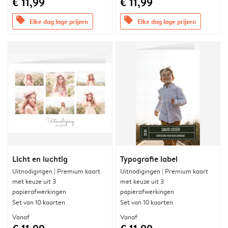
€ 11,99
€ 11,99
offers
offers
Elke dag lage prijzen
Elke dag lage prijzen
Licht en luchtig
Typografie label
Uitnodigingen | Premium kaart
Uitnodigingen | Premium kaart
met keuze uit 3
met keuze uit 3
papierafwerkingen
papierafwerkingen
Set van 10 kaarten
Set van 10 kaarten
Vanaf
Vanaf