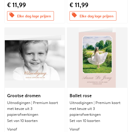
€ 11,99
€ 11,99
offers
offers
Elke dag lage prijzen
Elke dag lage prijzen
Grootse dromen
Ballet rose
Uitnodigingen | Premium kaart
Uitnodigingen | Premium kaart
met keuze uit 3
met keuze uit 3
papierafwerkingen
papierafwerkingen
Set van 10 kaarten
Set van 10 kaarten
Vanaf
Vanaf