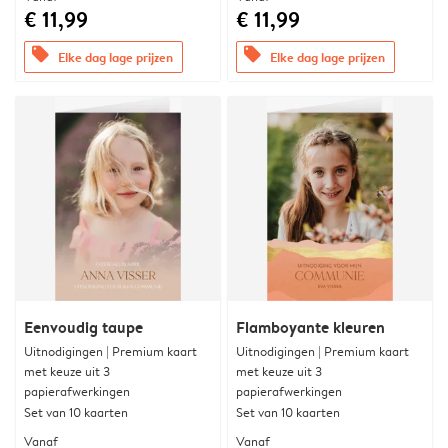
€ 11,99
€ 11,99
offers
offers
Elke dag lage prijzen
Elke dag lage prijzen
Eenvoudig taupe
Flamboyante kleuren
Uitnodigingen | Premium kaart
Uitnodigingen | Premium kaart
met keuze uit 3
met keuze uit 3
papierafwerkingen
papierafwerkingen
Set van 10 kaarten
Set van 10 kaarten
Vanaf
Vanaf