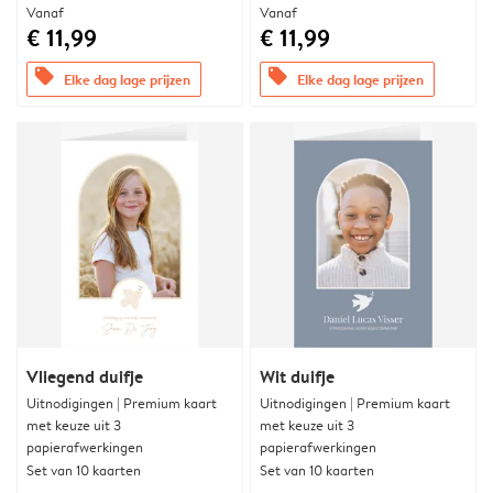
Vanaf
Vanaf
€ 11,99
€ 11,99
offers
offers
Elke dag lage prijzen
Elke dag lage prijzen
Vliegend duifje
Wit duifje
Uitnodigingen | Premium kaart
Uitnodigingen | Premium kaart
met keuze uit 3
met keuze uit 3
papierafwerkingen
papierafwerkingen
Set van 10 kaarten
Set van 10 kaarten