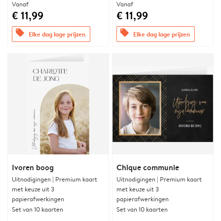
Vanaf
Vanaf
€ 11,99
€ 11,99
offers
offers
Elke dag lage prijzen
Elke dag lage prijzen
Ivoren boog
Chique communie
Uitnodigingen | Premium kaart
Uitnodigingen | Premium kaart
met keuze uit 3
met keuze uit 3
papierafwerkingen
papierafwerkingen
Set van 10 kaarten
Set van 10 kaarten