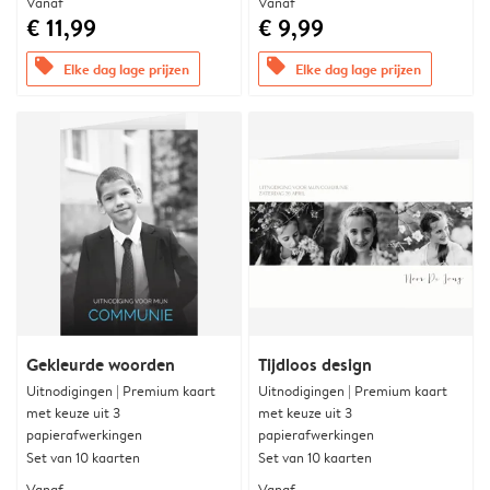
Vanaf
Vanaf
€ 11,99
€ 9,99
offers
offers
Elke dag lage prijzen
Elke dag lage prijzen
Gekleurde woorden
Tijdloos design
Uitnodigingen | Premium kaart
Uitnodigingen | Premium kaart
met keuze uit 3
met keuze uit 3
papierafwerkingen
papierafwerkingen
Set van 10 kaarten
Set van 10 kaarten
Vanaf
Vanaf