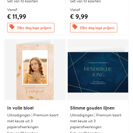
Set van 10 kaarten
Set van 10 kaarten
Vanaf
Vanaf
€ 11,99
€ 9,99
offers
offers
Elke dag lage prijzen
Elke dag lage prijzen
In volle bloei
Slimme gouden lijnen
Uitnodigingen | Premium kaart
Uitnodigingen | Premium kaart
met keuze uit 3
met keuze uit 3
papierafwerkingen
papierafwerkingen