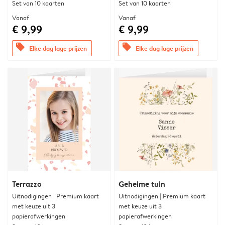
Set van 10 kaarten
Set van 10 kaarten
Vanaf
Vanaf
€ 9,99
€ 9,99
offers
offers
Elke dag lage prijzen
Elke dag lage prijzen
Terrazzo
Geheime tuin
Uitnodigingen | Premium kaart
Uitnodigingen | Premium kaart
met keuze uit 3
met keuze uit 3
papierafwerkingen
papierafwerkingen