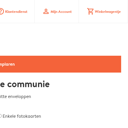
_mark_circle
profile
shopping_cart
Klantendienst
Mijn Account
Winkelwagentje
emplaren
he communie
witte enveloppen
Enkele fotokaarten