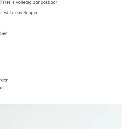
? Het is volledig aanpasbaar
ief witte enveloppen
pier
rden
er