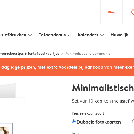
question
Blog
's afdrukken
Fotocadeaus
Kalenders
Huwelijk
slim_arrow_down
slim_arrow_down
slim_arrow_down
uniekaartjes & lentefeestkaartjes
Minimalistische communie
e dag lage prijzen, met extra voordeel bij aankoop van meer ex
Minimalistisc
Set van 10 kaarten inclusief 
Kies een kaartsoort:
Dubbele fotokaarten
Vanaf