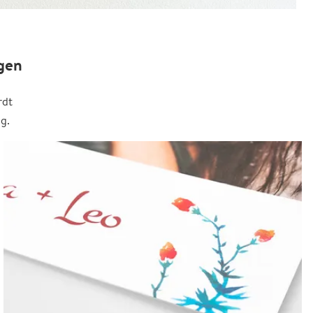
gen
rdt
g.