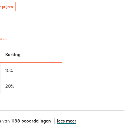
e prijzen
sten
Korting
10%
20%
1138 beoordelingen
lees meer
s van