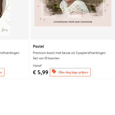
Pastel
erafwerkingen
Premium kaart met keuze uit 3 papierafwerkingen
Set van 10 kaarten
Vanaf
€ 5,99
offers
en
Elke dag lage prijzen