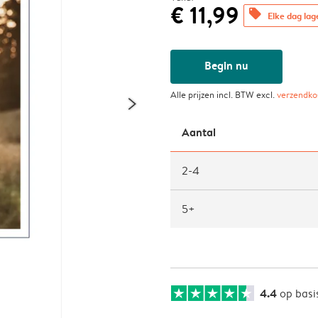
€ 11,99
offers
Elke dag lag
Begin nu
Alle prijzen incl. BTW excl.
verzendko
Aantal
2-4
5+
4.4
op basi