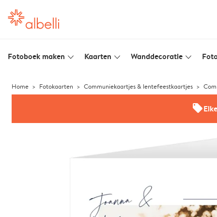
Fotoboek maken
Kaarten
Wanddecoratie
Foto
slim_arrow_down
slim_arrow_down
slim_arrow_down
Home
Fotokaarten
Communiekaartjes & lentefeestkaartjes
Comm
offers
Elk