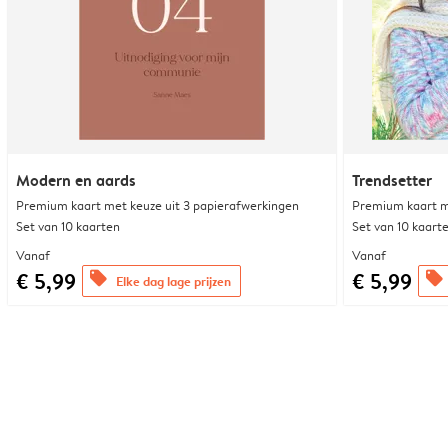
Modern en aards
Trendsetter
Premium kaart met keuze uit 3 papierafwerkingen
Premium kaart m
Set van 10 kaarten
Set van 10 kaart
Vanaf
Vanaf
€ 5,99
€ 5,99
offers
offers
Elke dag lage prijzen