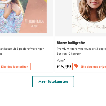
Bloem kalligrafie
et keuze uit 3 papierafwerkingen
Premium kaart met keuze uit 3 papi
en
Set van 10 kaarten
Vanaf
€ 5,99
offers
Elke dag lage prijzen
Elke dag lage prijz
Meer fotokaarten