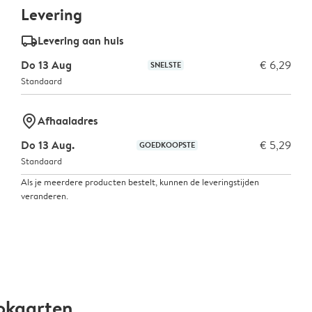
Levering
delivery_standard_v2
Levering aan huis
Do 13 Aug
€ 6,29
SNELSTE
Standaard
marker-pin
Afhaaladres
Do 13 Aug.
€ 5,29
GOEDKOOPSTE
Standaard
Als je meerdere producten bestelt, kunnen de leveringstijden
veranderen.
okaarten