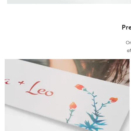
Pr
On
a