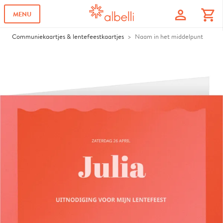
profile
shopping_cart
MENU
Communiekaartjes & lentefeestkaartjes
Naam in het middelpunt