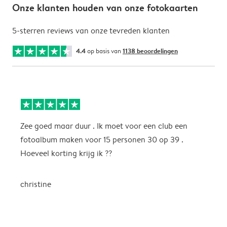
Onze klanten houden van onze fotokaarten
5-sterren reviews van onze tevreden klanten
4.4
op basis van
1138 beoordelingen
Zee goed maar duur . Ik moet voor een club een
M
fotoalbum maken voor 15 personen 30 op 39 .
k
Hoeveel korting krijg ik ??
b
christine
J