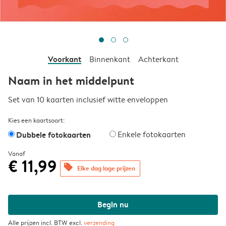
Voorkant
Binnenkant
Achterkant
Naam in het middelpunt
Set van 10 kaarten inclusief witte enveloppen
Kies een kaartsoort:
Dubbele fotokaarten
Enkele fotokaarten
Vanaf
€ 11,99
offers
Elke dag lage prijzen
Begin nu
Alle prijzen incl. BTW excl.
verzending