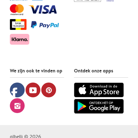
We zijn ook te vinden op
Ontdek onze apps
facebook
youtube
pinterest
instagram
albelli © 2026