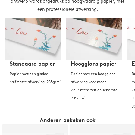
ontwerp wordt afgedrukt op hoogwaardig papier, met
een professionele afwerking.
Standaard papier
Hoogglans papier
E
Papier met een gladde,
Papier met een hoogglans
B
halfmatte afwerking. 235g/m²
afwerking voor meer
m
kleurintensiteit en scherpte.
O
235g/m²
d
3
Anderen bekeken ook