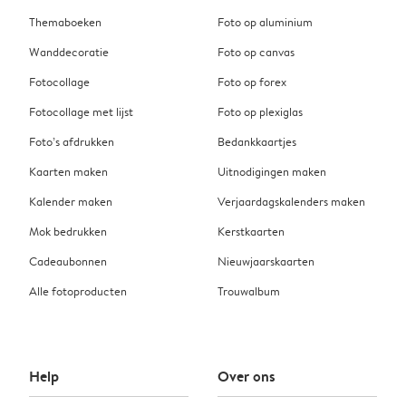
Themaboeken
Foto op aluminium
Wanddecoratie
Foto op canvas
Fotocollage
Foto op forex
Fotocollage met lijst
Foto op plexiglas
Foto’s afdrukken
Bedankkaartjes
Kaarten maken
Uitnodigingen maken
Kalender maken
Verjaardagskalenders maken
Mok bedrukken
Kerstkaarten
Cadeaubonnen
Nieuwjaarskaarten
Alle fotoproducten
Trouwalbum
Help
Over ons