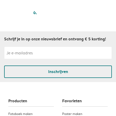
filled-pagination
outlined-paginatio
outlined-paginat
outlined-pagin
outlined-pag
outlined-p
Schrijf je in op onze nieuwsbrief en ontvang € 5 korting!
Inschrijven
Producten
Favorieten
Fotoboek maken
Poster maken