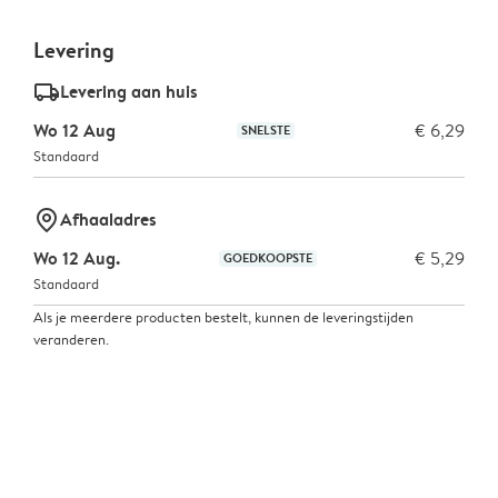
Levering
delivery_standard_v2
Levering aan huis
Wo 12 Aug
€ 6,29
SNELSTE
Standaard
marker-pin
Afhaaladres
Wo 12 Aug.
€ 5,29
GOEDKOOPSTE
Standaard
Als je meerdere producten bestelt, kunnen de leveringstijden
veranderen.