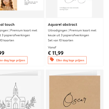
al touch
Aquarel abstract
gingen | Premium kaart met
Uitnodigingen | Premium kaart met
it 3 papierafwerkingen
keuze uit 3 papierafwerkingen
 10 kaarten
Set van 10 kaarten
Vanaf
99
€ 11,99
offers
ke dag lage prijzen
Elke dag lage prijzen