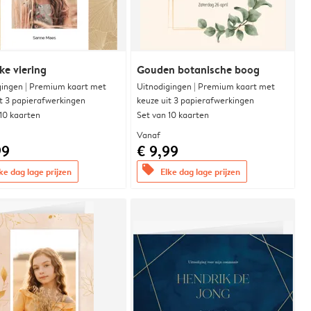
ke viering
Gouden botanische boog
gingen | Premium kaart met
Uitnodigingen | Premium kaart met
it 3 papierafwerkingen
keuze uit 3 papierafwerkingen
 10 kaarten
Set van 10 kaarten
Vanaf
99
€ 9,99
offers
ke dag lage prijzen
Elke dag lage prijzen