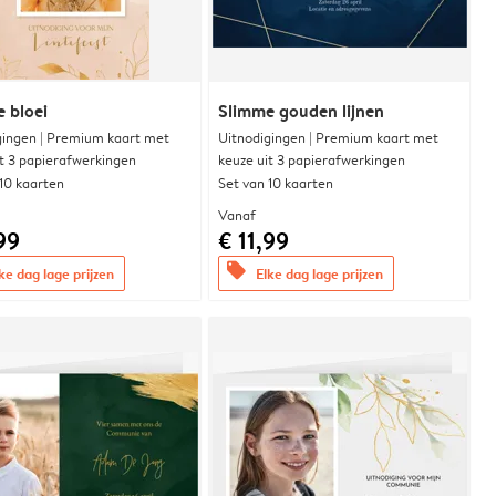
e bloei
Slimme gouden lijnen
gingen | Premium kaart met
Uitnodigingen | Premium kaart met
it 3 papierafwerkingen
keuze uit 3 papierafwerkingen
 10 kaarten
Set van 10 kaarten
Vanaf
99
€ 11,99
offers
ke dag lage prijzen
Elke dag lage prijzen