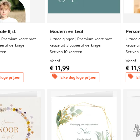
le lijst
Modern en teal
Person
 | Premium kaart met
Uitnodigingen | Premium kaart met
Uitnodi
pierafwerkingen
keuze uit 3 papierafwerkingen
keuze u
rten
Set van 10 kaarten
Set van
Vanaf
Vanaf
€ 11,99
€ 11,
offers
offers
lage prijzen
Elke dag lage prijzen
El