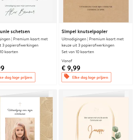
nie schetsen
Simpel knutselpapier
gingen | Premium kaart met
Uitnodigingen | Premium kaart met
it 3 papierafwerkingen
keuze uit 3 papierafwerkingen
 10 kaarten
Set van 10 kaarten
Vanaf
99
€ 9,99
offers
ke dag lage prijzen
Elke dag lage prijzen