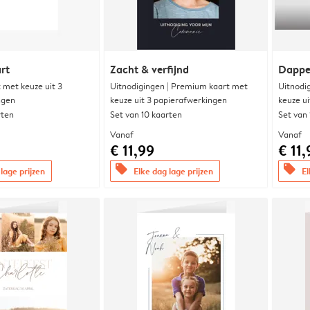
rt
Zacht & verfijnd
Dappe
met keuze uit 3
Uitnodigingen | Premium kaart met
Uitnodi
ngen
keuze uit 3 papierafwerkingen
keuze u
rten
Set van 10 kaarten
Set van
Vanaf
Vanaf
€ 11,99
€ 11,
offers
offers
lage prijzen
Elke dag lage prijzen
El