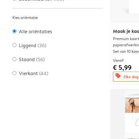
Kies oriëntatie
Maak je kaa
Alle oriëntaties
Premium kaart 
papierafwerki
Liggend
(36)
Set van 10 kaa
Staand
(56)
Vanaf
€ 5,99
Vierkant
(44)
offers
Elke dag 