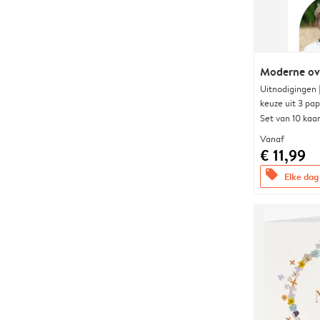
Moderne ova
Uitnodigingen
keuze uit 3 pa
Set van 10 kaa
Vanaf
€ 11,99
offers
Elke dag 