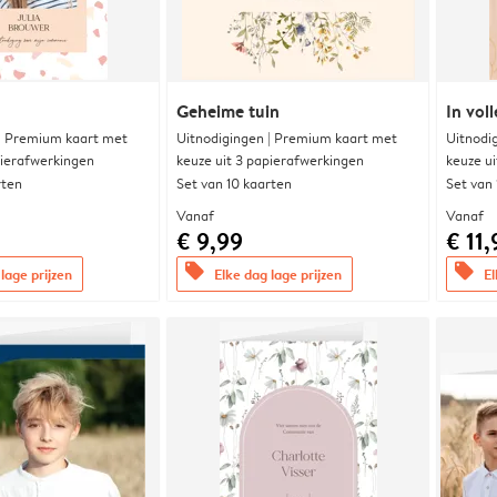
Geheime tuin
In voll
 | Premium kaart met
Uitnodigingen | Premium kaart met
Uitnodi
pierafwerkingen
keuze uit 3 papierafwerkingen
keuze u
rten
Set van 10 kaarten
Set van
Vanaf
Vanaf
€ 9,99
€ 11,
offers
offers
lage prijzen
Elke dag lage prijzen
El