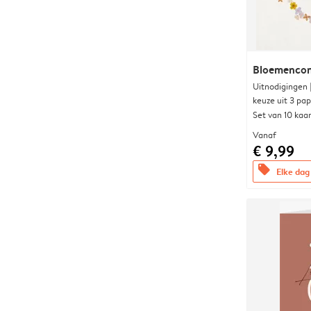
Bloemencon
Uitnodigingen
keuze uit 3 pa
Set van 10 kaa
Vanaf
€ 9,99
offers
Elke dag 