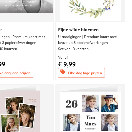
r
Fijne wilde bloemen
gingen | Premium kaart met
Uitnodigingen | Premium kaart met
it 3 papierafwerkingen
keuze uit 3 papierafwerkingen
 10 kaarten
Set van 10 kaarten
Vanaf
99
€ 9,99
offers
ke dag lage prijzen
Elke dag lage prijzen