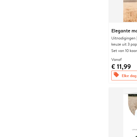
Elegante 
Uitnodigingen
keuze uit 3 pa
Set van 10 kaa
Vanaf
€ 11,99
offers
Elke dag 