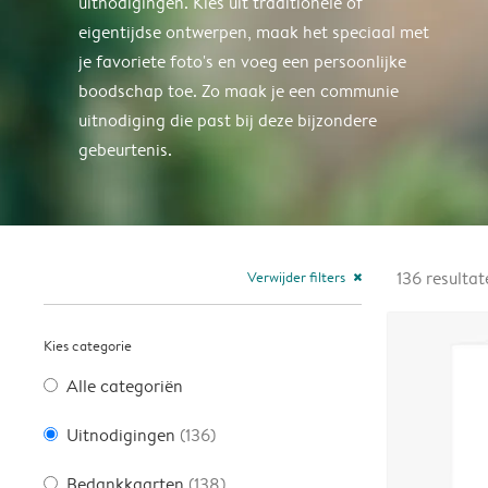
uitnodigingen. Kies uit traditionele of
eigentijdse ontwerpen, maak het speciaal met
je favoriete foto's en voeg een persoonlijke
boodschap toe. Zo maak je een communie
uitnodiging die past bij deze bijzondere
gebeurtenis.
Verwijder filters
136
resultat
close
Kies categorie
Alle categoriën
Uitnodigingen
(136)
Bedankkaarten
(138)