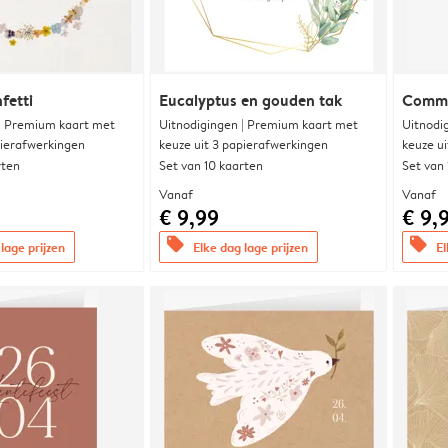
fetti
Eucalyptus en gouden tak
Commu
 | Premium kaart met
Uitnodigingen | Premium kaart met
Uitnodi
pierafwerkingen
keuze uit 3 papierafwerkingen
keuze u
rten
Set van 10 kaarten
Set van
Vanaf
Vanaf
€ 9,99
€ 9,
offers
offers
lage prijzen
Elke dag lage prijzen
El