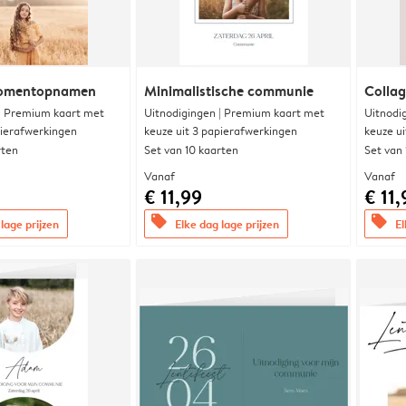
momentopnamen
Minimalistische communie
Collag
 | Premium kaart met
Uitnodigingen | Premium kaart met
Uitnodi
pierafwerkingen
keuze uit 3 papierafwerkingen
keuze u
rten
Set van 10 kaarten
Set van
Vanaf
Vanaf
€ 11,99
€ 11,
offers
offers
lage prijzen
Elke dag lage prijzen
El