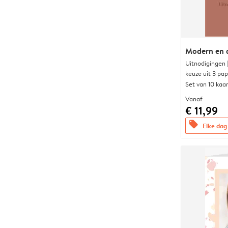
Modern en 
Uitnodigingen
keuze uit 3 pa
Set van 10 kaa
Vanaf
€ 11,99
offers
Elke dag 