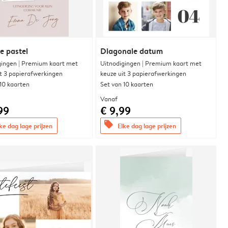
e pastel
Diagonale datum
gingen | Premium kaart met
Uitnodigingen | Premium kaart met
it 3 papierafwerkingen
keuze uit 3 papierafwerkingen
 10 kaarten
Set van 10 kaarten
Vanaf
99
€ 9,99
offers
ke dag lage prijzen
Elke dag lage prijzen