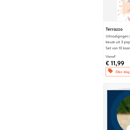
Terrazzo
Uitnodigingen
keuze uit 3 pa
Set van 10 kaa
Vanaf
€ 11,99
offers
Elke dag 