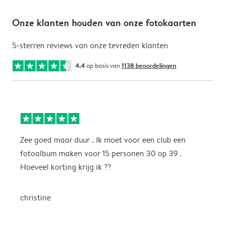
Onze klanten houden van onze fotokaarten
5-sterren reviews van onze tevreden klanten
4.4
op basis van
1138 beoordelingen
Zee goed maar duur . Ik moet voor een club een
M
fotoalbum maken voor 15 personen 30 op 39 .
k
Hoeveel korting krijg ik ??
b
christine
J