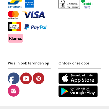
We zijn ook te vinden op
Ontdek onze apps
facebook
youtube
pinterest
instagram