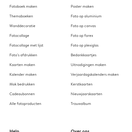
Fotoboek maken
Poster maken
Themaboeken
Foto op aluminium
Wanddecoratie
Foto op canvas
Fotocollage
Foto op forex
Fotocollage met lijst
Foto op plexiglas
Foto’s afdrukken
Bedankkaartjes
Kaarten maken
Uitnodigingen maken
Kalender maken
Verjaardagskalenders maken
Mok bedrukken
Kerstkaarten
Cadeaubonnen
Nieuwjaarskaarten
Alle fotoproducten
Trouwalbum
Help
Over ons