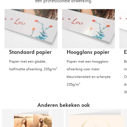
een professionele afwerking.
Standaard papier
Hoogglans papier
E
Papier met een gladde,
Papier met een hoogglans
B
halfmatte afwerking. 235g/m²
afwerking voor meer
m
kleurintensiteit en scherpte.
O
235g/m²
d
3
Anderen bekeken ook