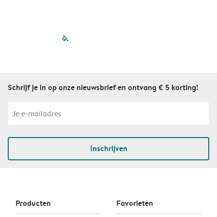
filled-pagination
outlined-paginatio
outlined-paginat
outlined-pagin
outlined-pag
outlined-p
Schrijf je in op onze nieuwsbrief en ontvang € 5 korting!
Inschrijven
Producten
Favorieten