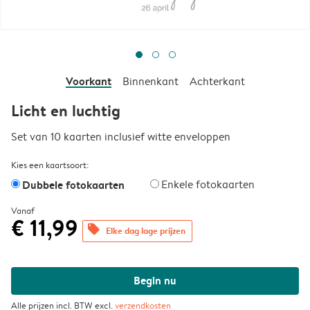
Voorkant
Binnenkant
Achterkant
Licht en luchtig
Set van 10 kaarten inclusief witte enveloppen
Kies een kaartsoort:
Dubbele fotokaarten
Enkele fotokaarten
Vanaf
€ 11,99
offers
Elke dag lage prijzen
Begin nu
Alle prijzen incl. BTW excl.
verzendkosten