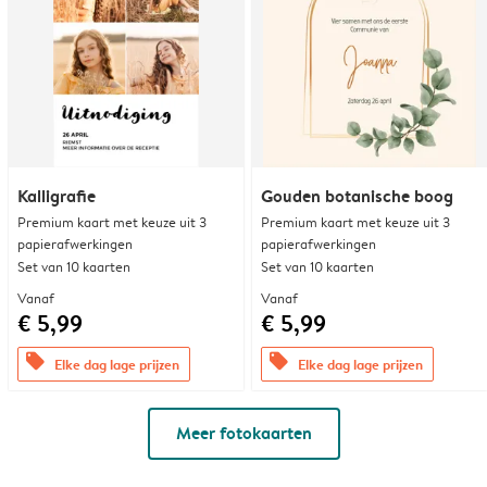
Kalligrafie
Gouden botanische boog
Premium kaart met keuze uit 3
Premium kaart met keuze uit 3
papierafwerkingen
papierafwerkingen
Set van 10 kaarten
Set van 10 kaarten
Vanaf
Vanaf
€ 5,99
€ 5,99
offers
offers
Elke dag lage prijzen
Elke dag lage prijzen
Meer fotokaarten