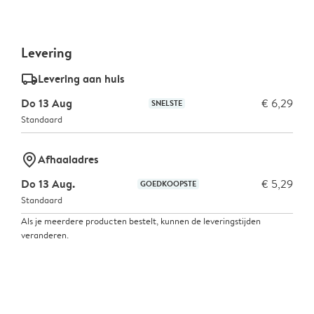
Levering
delivery_standard_v2
Levering aan huis
Do 13 Aug
€ 6,29
SNELSTE
Standaard
marker-pin
Afhaaladres
Do 13 Aug.
€ 5,29
GOEDKOOPSTE
Standaard
Als je meerdere producten bestelt, kunnen de leveringstijden
veranderen.