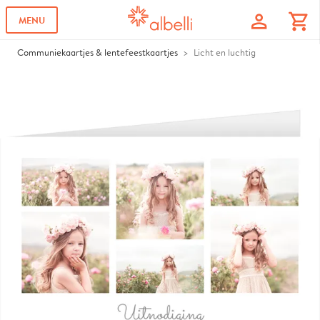
profile
shopping_cart
MENU
Communiekaartjes & lentefeestkaartjes
Licht en luchtig