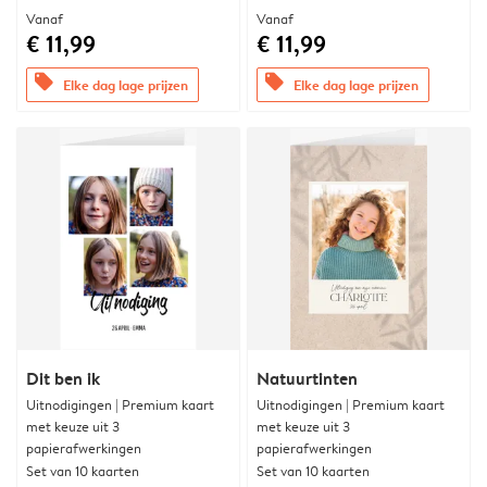
Vanaf
Vanaf
€ 11,99
€ 11,99
offers
offers
Elke dag lage prijzen
Elke dag lage prijzen
Dit ben ik
Natuurtinten
Uitnodigingen | Premium kaart
Uitnodigingen | Premium kaart
met keuze uit 3
met keuze uit 3
papierafwerkingen
papierafwerkingen
Set van 10 kaarten
Set van 10 kaarten