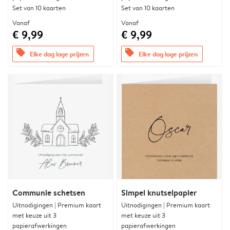
Set van 10 kaarten
Set van 10 kaarten
Vanaf
Vanaf
€ 9,99
€ 9,99
offers
offers
Elke dag lage prijzen
Elke dag lage prijzen
Communie schetsen
Simpel knutselpapier
Uitnodigingen | Premium kaart
Uitnodigingen | Premium kaart
met keuze uit 3
met keuze uit 3
papierafwerkingen
papierafwerkingen