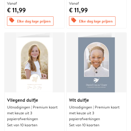
Vanaf
Vanaf
€ 11,99
€ 11,99
offers
offers
Elke dag lage prijzen
Elke dag lage prijzen
Vliegend duifje
Wit duifje
Uitnodigingen | Premium kaart
Uitnodigingen | Premium kaart
met keuze uit 3
met keuze uit 3
papierafwerkingen
papierafwerkingen
Set van 10 kaarten
Set van 10 kaarten