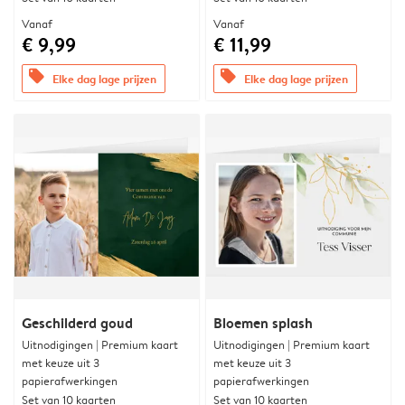
Vanaf
Vanaf
€ 9,99
€ 11,99
offers
offers
Elke dag lage prijzen
Elke dag lage prijzen
Geschilderd goud
Bloemen splash
Uitnodigingen | Premium kaart
Uitnodigingen | Premium kaart
met keuze uit 3
met keuze uit 3
papierafwerkingen
papierafwerkingen
Set van 10 kaarten
Set van 10 kaarten