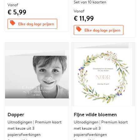
Set van 10 kaarten
Vanaf
€ 5,99
Vanaf
€ 11,99
offers
Elke dag lage prijzen
offers
Elke dag lage prijzen
Dapper
Fijne wilde bloemen
Uitnodigingen | Premium kaart
Uitnodigingen | Premium kaart
met keuze uit 3
met keuze uit 3
papierafwerkingen
papierafwerkingen