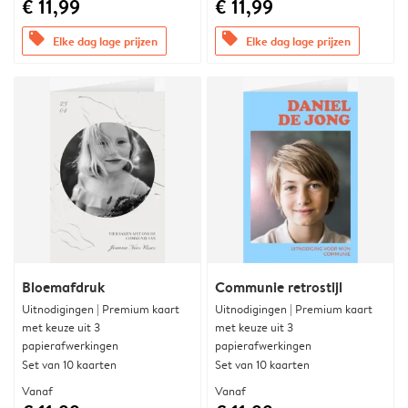
€ 11,99
€ 11,99
offers
offers
Elke dag lage prijzen
Elke dag lage prijzen
Bloemafdruk
Communie retrostijl
Uitnodigingen | Premium kaart
Uitnodigingen | Premium kaart
met keuze uit 3
met keuze uit 3
papierafwerkingen
papierafwerkingen
Set van 10 kaarten
Set van 10 kaarten
Vanaf
Vanaf