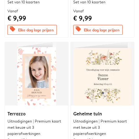
Set van 10 kaarten
Set van 10 kaarten
Vanaf
Vanaf
€ 9,99
€ 9,99
offers
offers
Elke dag lage prijzen
Elke dag lage prijzen
Terrazzo
Geheime tuin
Uitnodigingen | Premium kaart
Uitnodigingen | Premium kaart
met keuze uit 3
met keuze uit 3
papierafwerkingen
papierafwerkingen