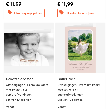
€ 11,99
€ 11,99
offers
offers
Elke dag lage prijzen
Elke dag lage prijzen
Grootse dromen
Ballet rose
Uitnodigingen | Premium kaart
Uitnodigingen | Premium kaart
met keuze uit 3
met keuze uit 3
papierafwerkingen
papierafwerkingen
Set van 10 kaarten
Set van 10 kaarten
Vanaf
Vanaf