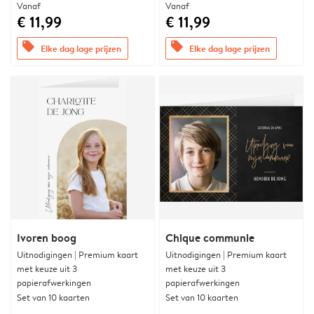
Vanaf
Vanaf
€ 11,99
€ 11,99
offers
offers
Elke dag lage prijzen
Elke dag lage prijzen
Ivoren boog
Chique communie
Uitnodigingen | Premium kaart
Uitnodigingen | Premium kaart
met keuze uit 3
met keuze uit 3
papierafwerkingen
papierafwerkingen
Set van 10 kaarten
Set van 10 kaarten