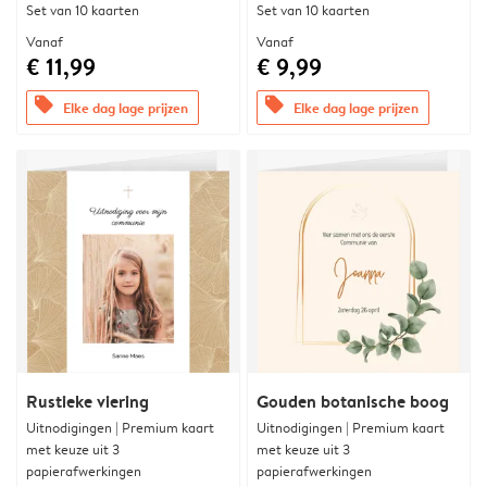
Set van 10 kaarten
Set van 10 kaarten
Vanaf
Vanaf
€ 11,99
€ 9,99
offers
offers
Elke dag lage prijzen
Elke dag lage prijzen
Rustieke viering
Gouden botanische boog
Uitnodigingen | Premium kaart
Uitnodigingen | Premium kaart
met keuze uit 3
met keuze uit 3
papierafwerkingen
papierafwerkingen