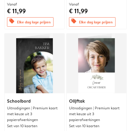
Vanaf
Vanaf
€ 11,99
€ 11,99
offers
offers
Elke dag lage prijzen
Elke dag lage prijzen
Schoolbord
Olijftak
Uitnodigingen | Premium kaart
Uitnodigingen | Premium kaart
met keuze uit 3
met keuze uit 3
papierafwerkingen
papierafwerkingen
Set van 10 kaarten
Set van 10 kaarten