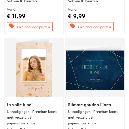
Set van 10 kaarten
Set van 10 kaarten
Vanaf
Vanaf
€ 11,99
€ 9,99
offers
offers
Elke dag lage prijzen
Elke dag lage prijzen
In volle bloei
Slimme gouden lijnen
Uitnodigingen | Premium kaart
Uitnodigingen | Premium kaart
met keuze uit 3
met keuze uit 3
papierafwerkingen
papierafwerkingen