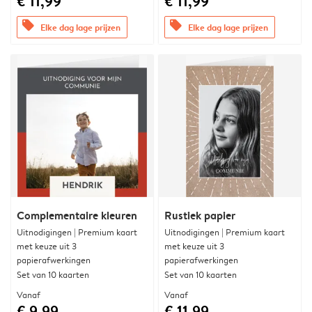
€ 11,99
€ 11,99
offers
offers
Elke dag lage prijzen
Elke dag lage prijzen
Complementaire kleuren
Rustiek papier
Uitnodigingen | Premium kaart
Uitnodigingen | Premium kaart
met keuze uit 3
met keuze uit 3
papierafwerkingen
papierafwerkingen
Set van 10 kaarten
Set van 10 kaarten
Vanaf
Vanaf
€ 9,99
€ 11,99