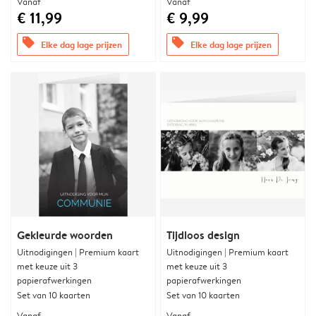
Vanaf
Vanaf
€ 11,99
€ 9,99
offers
offers
Elke dag lage prijzen
Elke dag lage prijzen
Gekleurde woorden
Tijdloos design
Uitnodigingen | Premium kaart
Uitnodigingen | Premium kaart
met keuze uit 3
met keuze uit 3
papierafwerkingen
papierafwerkingen
Set van 10 kaarten
Set van 10 kaarten
Vanaf
Vanaf