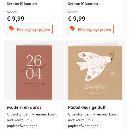
Set van 10 kaarten
Set van 10 kaarten
Vanaf
Vanaf
€ 9,99
€ 9,99
offers
offers
Elke dag lage prijzen
Elke dag lage prijzen
Modern en aards
Pastelkleurige duif
Uitnodigingen | Premium kaart
Uitnodigingen | Premium kaart
met keuze uit 3
met keuze uit 3
papierafwerkingen
papierafwerkingen