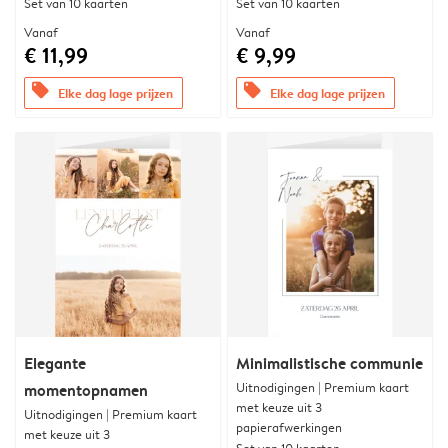
Set van 10 kaarten
Set van 10 kaarten
Vanaf
Vanaf
€ 11,99
€ 9,99
offers
offers
Elke dag lage prijzen
Elke dag lage prijzen
Elegante
Minimalistische communie
Uitnodigingen | Premium kaart
momentopnamen
met keuze uit 3
Uitnodigingen | Premium kaart
papierafwerkingen
met keuze uit 3