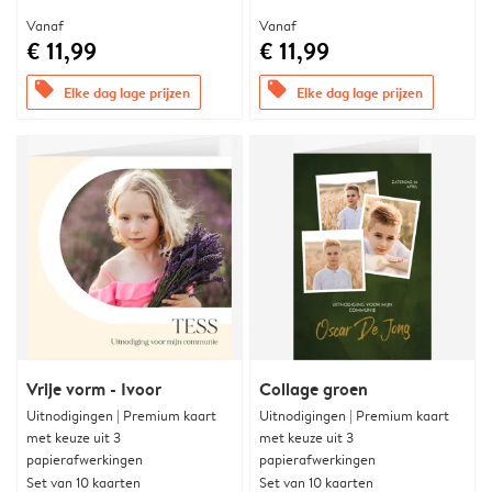
Vanaf
Vanaf
€ 11,99
€ 11,99
offers
offers
Elke dag lage prijzen
Elke dag lage prijzen
Vrije vorm - Ivoor
Collage groen
Uitnodigingen | Premium kaart
Uitnodigingen | Premium kaart
met keuze uit 3
met keuze uit 3
papierafwerkingen
papierafwerkingen
Set van 10 kaarten
Set van 10 kaarten