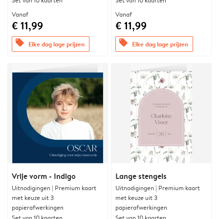
Set van 10 kaarten
Set van 10 kaarten
Vanaf
Vanaf
€ 11,99
€ 11,99
offers
offers
Elke dag lage prijzen
Elke dag lage prijzen
Vrije vorm - Indigo
Lange stengels
Uitnodigingen | Premium kaart
Uitnodigingen | Premium kaart
met keuze uit 3
met keuze uit 3
papierafwerkingen
papierafwerkingen
Set van 10 kaarten
Set van 10 kaarten