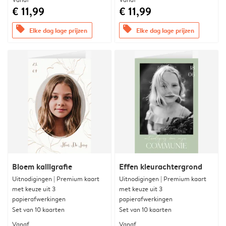
€ 11,99
€ 11,99
offers
offers
Elke dag lage prijzen
Elke dag lage prijzen
Bloem kalligrafie
Effen kleurachtergrond
Uitnodigingen | Premium kaart
Uitnodigingen | Premium kaart
met keuze uit 3
met keuze uit 3
papierafwerkingen
papierafwerkingen
Set van 10 kaarten
Set van 10 kaarten
Vanaf
Vanaf