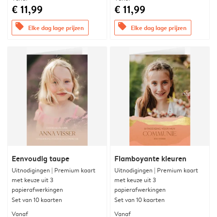
€ 11,99
€ 11,99
offers
offers
Elke dag lage prijzen
Elke dag lage prijzen
Eenvoudig taupe
Flamboyante kleuren
Uitnodigingen | Premium kaart
Uitnodigingen | Premium kaart
met keuze uit 3
met keuze uit 3
papierafwerkingen
papierafwerkingen
Set van 10 kaarten
Set van 10 kaarten
Vanaf
Vanaf