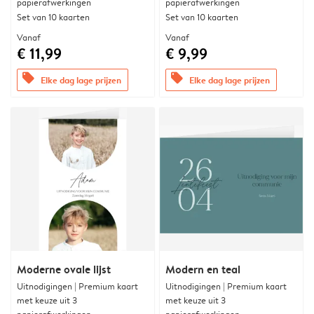
papierafwerkingen
papierafwerkingen
Set van 10 kaarten
Set van 10 kaarten
Vanaf
Vanaf
€ 11,99
€ 9,99
offers
offers
Elke dag lage prijzen
Elke dag lage prijzen
Moderne ovale lijst
Modern en teal
Uitnodigingen | Premium kaart
Uitnodigingen | Premium kaart
met keuze uit 3
met keuze uit 3