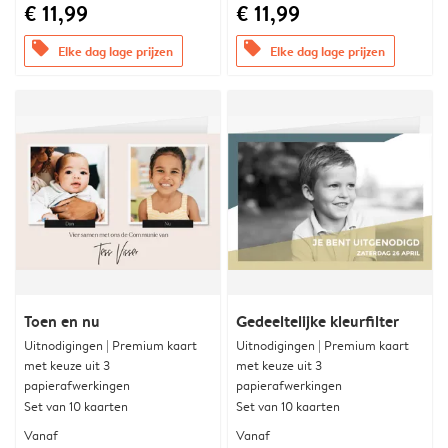
€ 11,99
€ 11,99
offers
offers
Elke dag lage prijzen
Elke dag lage prijzen
Toen en nu
Gedeeltelijke kleurfilter
Uitnodigingen | Premium kaart
Uitnodigingen | Premium kaart
met keuze uit 3
met keuze uit 3
papierafwerkingen
papierafwerkingen
Set van 10 kaarten
Set van 10 kaarten
Vanaf
Vanaf