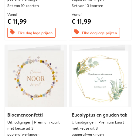
Set van 10 kaarten
Set van 10 kaarten
Vanaf
Vanaf
€ 11,99
€ 11,99
offers
offers
Elke dag lage prijzen
Elke dag lage prijzen
Bloemenconfetti
Eucalyptus en gouden tak
Uitnodigingen | Premium kaart
Uitnodigingen | Premium kaart
met keuze uit 3
met keuze uit 3
papierafwerkingen
papierafwerkingen