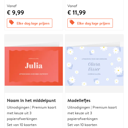
Vanaf
Vanaf
€ 9,99
€ 11,99
offers
offers
Elke dag lage prijzen
Elke dag lage prijzen
Naam in het middelpunt
Madeliefjes
Uitnodigingen | Premium kaart
Uitnodigingen | Premium kaart
met keuze uit 3
met keuze uit 3
papierafwerkingen
papierafwerkingen
Set van 10 kaarten
Set van 10 kaarten