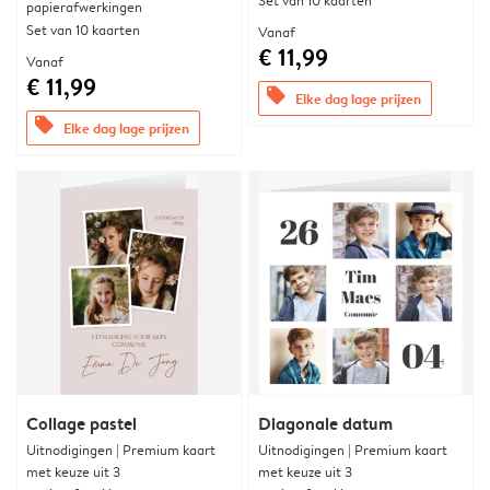
Set van 10 kaarten
papierafwerkingen
Set van 10 kaarten
Vanaf
€ 11,99
Vanaf
€ 11,99
offers
Elke dag lage prijzen
offers
Elke dag lage prijzen
Collage pastel
Diagonale datum
Uitnodigingen | Premium kaart
Uitnodigingen | Premium kaart
met keuze uit 3
met keuze uit 3