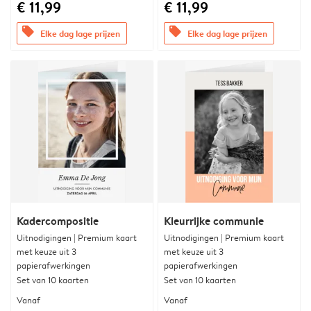
€ 11,99
€ 11,99
offers
offers
Elke dag lage prijzen
Elke dag lage prijzen
Kadercompositie
Kleurrijke communie
Uitnodigingen | Premium kaart
Uitnodigingen | Premium kaart
met keuze uit 3
met keuze uit 3
papierafwerkingen
papierafwerkingen
Set van 10 kaarten
Set van 10 kaarten
Vanaf
Vanaf