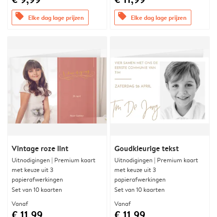
offers
offers
Elke dag lage prijzen
Elke dag lage prijzen
Vintage roze lint
Goudkleurige tekst
Uitnodigingen | Premium kaart
Uitnodigingen | Premium kaart
met keuze uit 3
met keuze uit 3
papierafwerkingen
papierafwerkingen
Set van 10 kaarten
Set van 10 kaarten
Vanaf
Vanaf
€ 11,99
€ 11,99