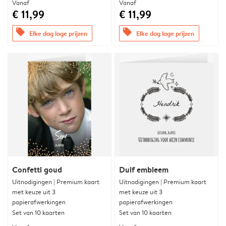
Vanaf
Vanaf
€ 11,99
€ 11,99
offers
offers
Elke dag lage prijzen
Elke dag lage prijzen
Confetti goud
Duif embleem
Uitnodigingen | Premium kaart
Uitnodigingen | Premium kaart
met keuze uit 3
met keuze uit 3
papierafwerkingen
papierafwerkingen
Set van 10 kaarten
Set van 10 kaarten