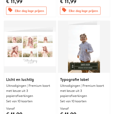
€ 11,99
€ 11,99
offers
offers
Elke dag lage prijzen
Elke dag lage prijzen
Licht en luchtig
Typografie label
Uitnodigingen | Premium kaart
Uitnodigingen | Premium kaart
met keuze uit 3
met keuze uit 3
papierafwerkingen
papierafwerkingen
Set van 10 kaarten
Set van 10 kaarten
Vanaf
Vanaf