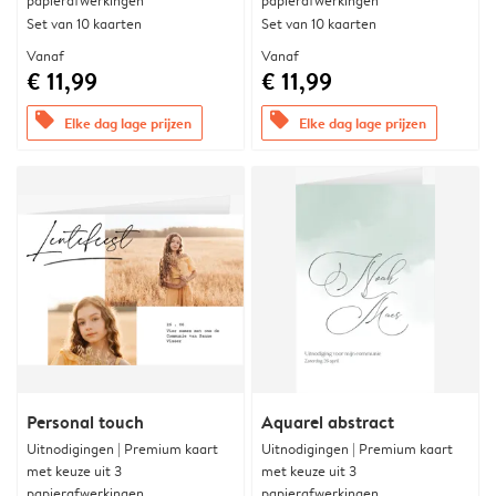
papierafwerkingen
papierafwerkingen
Set van 10 kaarten
Set van 10 kaarten
Vanaf
Vanaf
€ 11,99
€ 11,99
offers
offers
Elke dag lage prijzen
Elke dag lage prijzen
Personal touch
Aquarel abstract
Uitnodigingen | Premium kaart
Uitnodigingen | Premium kaart
met keuze uit 3
met keuze uit 3
papierafwerkingen
papierafwerkingen