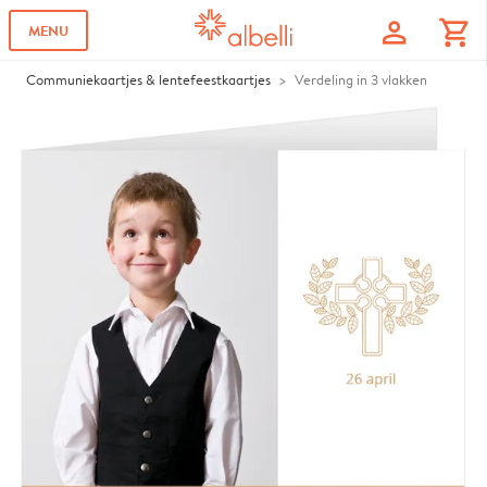
profile
shopping_cart
MENU
Communiekaartjes & lentefeestkaartjes
Verdeling in 3 vlakken