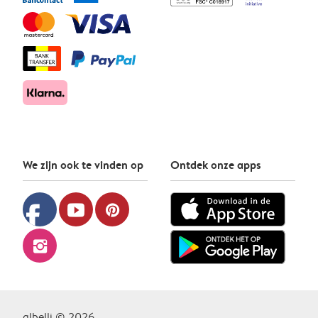
We zijn ook te vinden op
Ontdek onze apps
facebook
youtube
pinterest
instagram
albelli © 2026