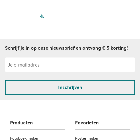
filled-pagination
outlined-paginatio
outlined-paginat
outlined-pagin
outlined-pag
outlined-p
Schrijf je in op onze nieuwsbrief en ontvang € 5 korting!
Inschrijven
Producten
Favorieten
Fotoboek maken
Poster maken