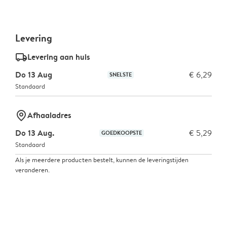
Levering
delivery_standard_v2
Levering aan huis
Do 13 Aug
€ 6,29
SNELSTE
Standaard
marker-pin
Afhaaladres
Do 13 Aug.
€ 5,29
GOEDKOOPSTE
Standaard
Als je meerdere producten bestelt, kunnen de leveringstijden
veranderen.