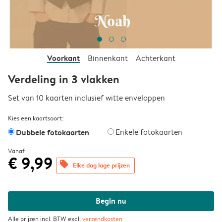
Voorkant
Binnenkant
Achterkant
Verdeling in 3 vlakken
Set van 10 kaarten inclusief witte enveloppen
Kies een kaartsoort:
Dubbele fotokaarten
Enkele fotokaarten
Vanaf
€ 9,99
offers
Elke dag lage prijzen
Begin nu
Alle prijzen incl. BTW excl.
verzendkosten