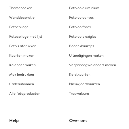
Themaboeken
Foto op aluminium
Wanddecoratie
Foto op canvas
Fotocollage
Foto op forex
Fotocollage met lijst
Foto op plexiglas
Foto’s afdrukken
Bedankkaartjes
Kaarten maken
Uitnodigingen maken
Kalender maken
Verjaardagskalenders maken
Mok bedrukken
Kerstkaarten
Cadeaubonnen
Nieuwjaarskaarten
Alle fotoproducten
Trouwalbum
Help
Over ons