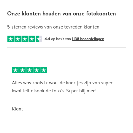
Onze klanten houden van onze fotokaarten
5-sterren reviews van onze tevreden klanten
4.4
op basis van
1138 beoordelingen
Alles was zoals ik wou, de kaartjes zijn van super
W
kwaliteit alsook de foto's. Super blij mee!
t
j
t
Klant