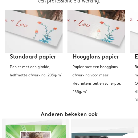
een professionele afwerking.
Standaard papier
Hoogglans papier
E
Papier met een gladde,
Papier met een hoogglans
B
halfmatte afwerking. 235g/m²
afwerking voor meer
m
kleurintensiteit en scherpte.
O
235g/m²
d
3
Anderen bekeken ook