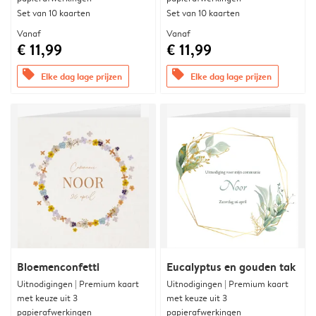
Set van 10 kaarten
Set van 10 kaarten
Vanaf
Vanaf
€ 11,99
€ 11,99
offers
offers
Elke dag lage prijzen
Elke dag lage prijzen
Bloemenconfetti
Eucalyptus en gouden tak
Uitnodigingen | Premium kaart
Uitnodigingen | Premium kaart
met keuze uit 3
met keuze uit 3
papierafwerkingen
papierafwerkingen