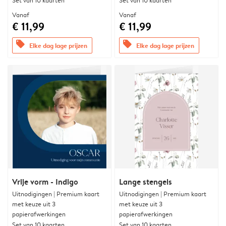
Set van 10 kaarten
Set van 10 kaarten
Vanaf
Vanaf
€ 11,99
€ 11,99
offers
offers
Elke dag lage prijzen
Elke dag lage prijzen
Vrije vorm - Indigo
Lange stengels
Uitnodigingen | Premium kaart
Uitnodigingen | Premium kaart
met keuze uit 3
met keuze uit 3
papierafwerkingen
papierafwerkingen
Set van 10 kaarten
Set van 10 kaarten