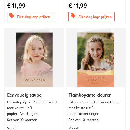
€ 11,99
€ 11,99
offers
offers
Elke dag lage prijzen
Elke dag lage prijzen
Eenvoudig taupe
Flamboyante kleuren
Uitnodigingen | Premium kaart
Uitnodigingen | Premium kaart
met keuze uit 3
met keuze uit 3
papierafwerkingen
papierafwerkingen
Set van 10 kaarten
Set van 10 kaarten
Vanaf
Vanaf