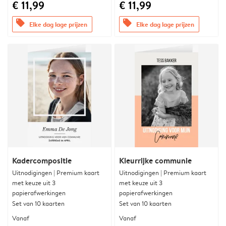
€ 11,99
€ 11,99
offers
offers
Elke dag lage prijzen
Elke dag lage prijzen
Kadercompositie
Kleurrijke communie
Uitnodigingen | Premium kaart
Uitnodigingen | Premium kaart
met keuze uit 3
met keuze uit 3
papierafwerkingen
papierafwerkingen
Set van 10 kaarten
Set van 10 kaarten
Vanaf
Vanaf