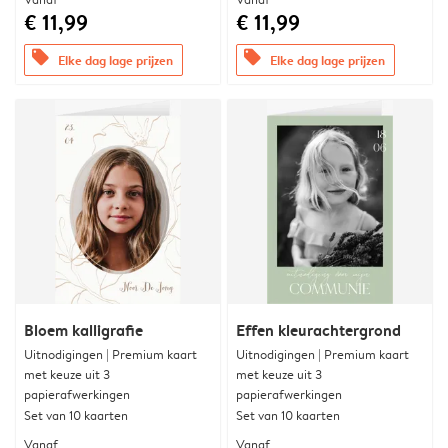
€ 11,99
€ 11,99
offers
offers
Elke dag lage prijzen
Elke dag lage prijzen
Bloem kalligrafie
Effen kleurachtergrond
Uitnodigingen | Premium kaart
Uitnodigingen | Premium kaart
met keuze uit 3
met keuze uit 3
papierafwerkingen
papierafwerkingen
Set van 10 kaarten
Set van 10 kaarten
Vanaf
Vanaf