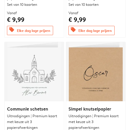
Set van 10 kaarten
Set van 10 kaarten
Vanaf
Vanaf
€ 9,99
€ 9,99
offers
offers
Elke dag lage prijzen
Elke dag lage prijzen
Communie schetsen
Simpel knutselpapier
Uitnodigingen | Premium kaart
Uitnodigingen | Premium kaart
met keuze uit 3
met keuze uit 3
papierafwerkingen
papierafwerkingen