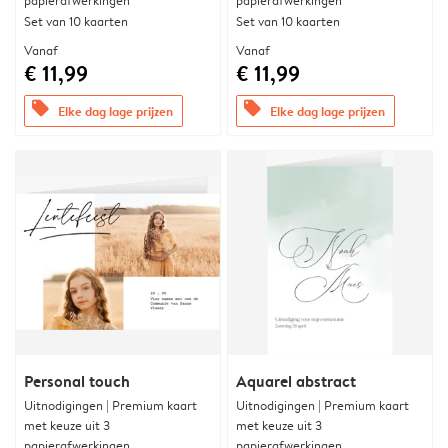
papierafwerkingen
papierafwerkingen
Set van 10 kaarten
Set van 10 kaarten
Vanaf
Vanaf
€ 11,99
€ 11,99
offers
offers
Elke dag lage prijzen
Elke dag lage prijzen
Personal touch
Aquarel abstract
Uitnodigingen | Premium kaart
Uitnodigingen | Premium kaart
met keuze uit 3
met keuze uit 3
papierafwerkingen
papierafwerkingen