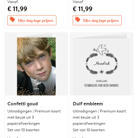
Vanaf
Vanaf
€ 11,99
€ 11,99
offers
offers
Elke dag lage prijzen
Elke dag lage prijzen
Confetti goud
Duif embleem
Uitnodigingen | Premium kaart
Uitnodigingen | Premium kaart
met keuze uit 3
met keuze uit 3
papierafwerkingen
papierafwerkingen
Set van 10 kaarten
Set van 10 kaarten