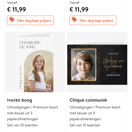
Vanaf
Vanaf
€ 11,99
€ 11,99
offers
offers
Elke dag lage prijzen
Elke dag lage prijzen
Ivoren boog
Chique communie
Uitnodigingen | Premium kaart
Uitnodigingen | Premium kaart
met keuze uit 3
met keuze uit 3
papierafwerkingen
papierafwerkingen
Set van 10 kaarten
Set van 10 kaarten