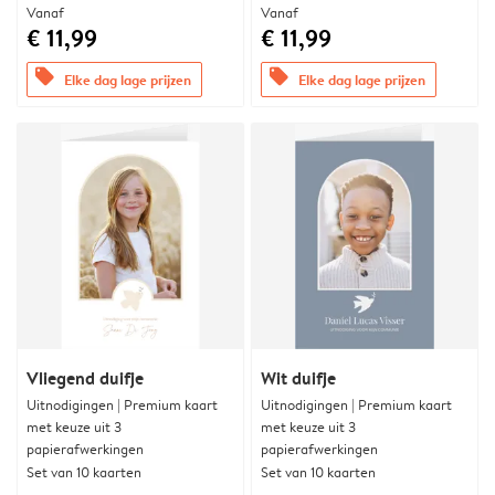
Vanaf
Vanaf
€ 11,99
€ 11,99
offers
offers
Elke dag lage prijzen
Elke dag lage prijzen
Vliegend duifje
Wit duifje
Uitnodigingen | Premium kaart
Uitnodigingen | Premium kaart
met keuze uit 3
met keuze uit 3
papierafwerkingen
papierafwerkingen
Set van 10 kaarten
Set van 10 kaarten