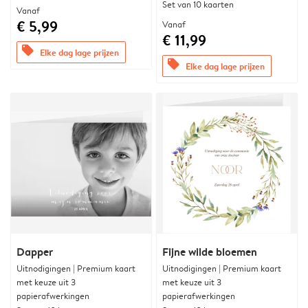
Set van 10 kaarten
Vanaf
€ 5,99
Vanaf
€ 11,99
offers
Elke dag lage prijzen
offers
Elke dag lage prijzen
Dapper
Fijne wilde bloemen
Uitnodigingen | Premium kaart
Uitnodigingen | Premium kaart
met keuze uit 3
met keuze uit 3
papierafwerkingen
papierafwerkingen