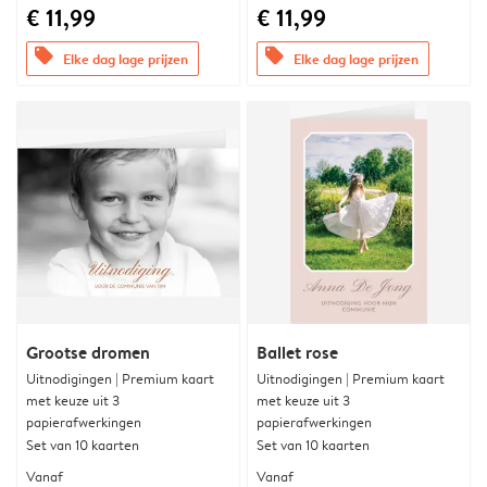
€ 11,99
€ 11,99
offers
offers
Elke dag lage prijzen
Elke dag lage prijzen
Grootse dromen
Ballet rose
Uitnodigingen | Premium kaart
Uitnodigingen | Premium kaart
met keuze uit 3
met keuze uit 3
papierafwerkingen
papierafwerkingen
Set van 10 kaarten
Set van 10 kaarten
Vanaf
Vanaf