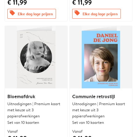
€ 11,99
€ 11,99
offers
offers
Elke dag lage prijzen
Elke dag lage prijzen
Bloemafdruk
Communie retrostijl
Uitnodigingen | Premium kaart
Uitnodigingen | Premium kaart
met keuze uit 3
met keuze uit 3
papierafwerkingen
papierafwerkingen
Set van 10 kaarten
Set van 10 kaarten
Vanaf
Vanaf