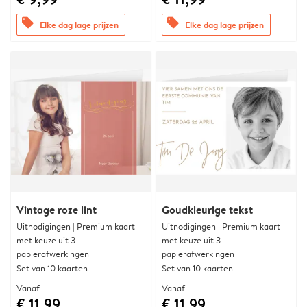
offers
offers
Elke dag lage prijzen
Elke dag lage prijzen
Vintage roze lint
Goudkleurige tekst
Uitnodigingen | Premium kaart
Uitnodigingen | Premium kaart
met keuze uit 3
met keuze uit 3
papierafwerkingen
papierafwerkingen
Set van 10 kaarten
Set van 10 kaarten
Vanaf
Vanaf
€ 11,99
€ 11,99