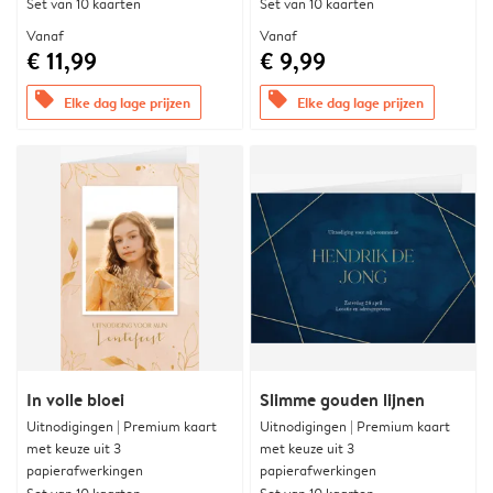
Set van 10 kaarten
Set van 10 kaarten
Vanaf
Vanaf
€ 11,99
€ 9,99
offers
offers
Elke dag lage prijzen
Elke dag lage prijzen
In volle bloei
Slimme gouden lijnen
Uitnodigingen | Premium kaart
Uitnodigingen | Premium kaart
met keuze uit 3
met keuze uit 3
papierafwerkingen
papierafwerkingen