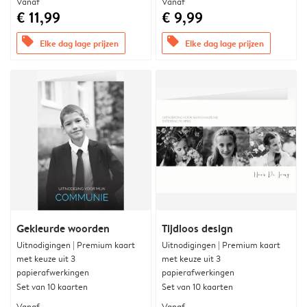
Vanaf
Vanaf
€ 11,99
€ 9,99
offers
offers
Elke dag lage prijzen
Elke dag lage prijzen
Gekleurde woorden
Tijdloos design
Uitnodigingen | Premium kaart
Uitnodigingen | Premium kaart
met keuze uit 3
met keuze uit 3
papierafwerkingen
papierafwerkingen
Set van 10 kaarten
Set van 10 kaarten
Vanaf
Vanaf