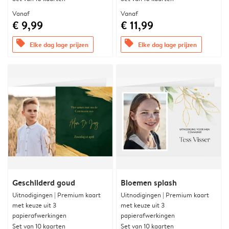
Vanaf
Vanaf
€ 9,99
€ 11,99
offers
offers
Elke dag lage prijzen
Elke dag lage prijzen
Geschilderd goud
Bloemen splash
Uitnodigingen | Premium kaart
Uitnodigingen | Premium kaart
met keuze uit 3
met keuze uit 3
papierafwerkingen
papierafwerkingen
Set van 10 kaarten
Set van 10 kaarten