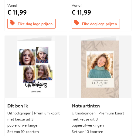
Vanaf
Vanaf
€ 11,99
€ 11,99
offers
offers
Elke dag lage prijzen
Elke dag lage prijzen
Dit ben ik
Natuurtinten
Uitnodigingen | Premium kaart
Uitnodigingen | Premium kaart
met keuze uit 3
met keuze uit 3
papierafwerkingen
papierafwerkingen
Set van 10 kaarten
Set van 10 kaarten