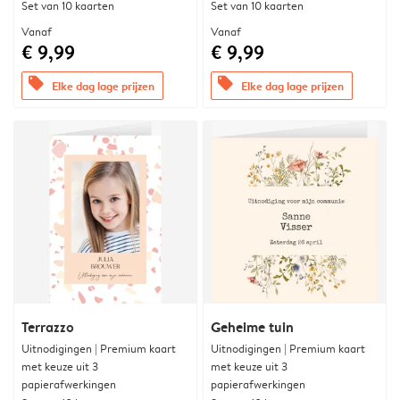
Set van 10 kaarten
Set van 10 kaarten
Vanaf
Vanaf
€ 9,99
€ 9,99
offers
offers
Elke dag lage prijzen
Elke dag lage prijzen
Terrazzo
Geheime tuin
Uitnodigingen | Premium kaart
Uitnodigingen | Premium kaart
met keuze uit 3
met keuze uit 3
papierafwerkingen
papierafwerkingen