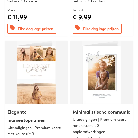
Set van 10 kaarten
Set van 10 kaarten
Vanaf
Vanaf
€ 11,99
€ 9,99
offers
offers
Elke dag lage prijzen
Elke dag lage prijzen
Elegante
Minimalistische communie
Uitnodigingen | Premium kaart
momentopnamen
met keuze uit 3
Uitnodigingen | Premium kaart
papierafwerkingen
met keuze uit 3