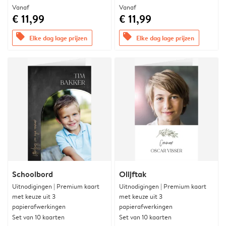
Vanaf
Vanaf
€ 11,99
€ 11,99
offers
offers
Elke dag lage prijzen
Elke dag lage prijzen
Schoolbord
Olijftak
Uitnodigingen | Premium kaart
Uitnodigingen | Premium kaart
met keuze uit 3
met keuze uit 3
papierafwerkingen
papierafwerkingen
Set van 10 kaarten
Set van 10 kaarten