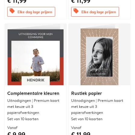
€ 11,99
€ 11,99
offers
offers
Elke dag lage prijzen
Elke dag lage prijzen
Complementaire kleuren
Rustiek papier
Uitnodigingen | Premium kaart
Uitnodigingen | Premium kaart
met keuze uit 3
met keuze uit 3
papierafwerkingen
papierafwerkingen
Set van 10 kaarten
Set van 10 kaarten
Vanaf
Vanaf
€ 9,99
€ 11,99