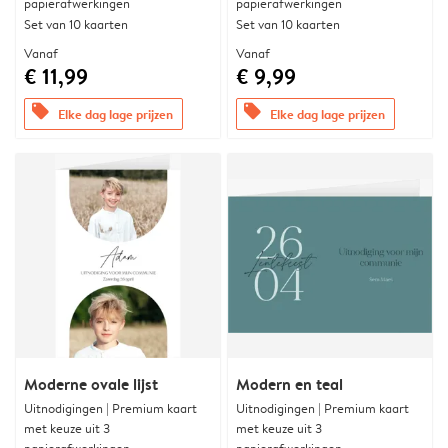
papierafwerkingen
papierafwerkingen
Set van 10 kaarten
Set van 10 kaarten
Vanaf
Vanaf
€ 11,99
€ 9,99
offers
offers
Elke dag lage prijzen
Elke dag lage prijzen
Moderne ovale lijst
Modern en teal
Uitnodigingen | Premium kaart
Uitnodigingen | Premium kaart
met keuze uit 3
met keuze uit 3