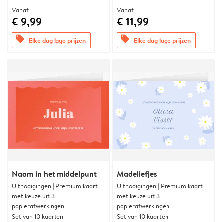
Vanaf
Vanaf
€ 9,99
€ 11,99
offers
offers
Elke dag lage prijzen
Elke dag lage prijzen
Naam in het middelpunt
Madeliefjes
Uitnodigingen | Premium kaart
Uitnodigingen | Premium kaart
met keuze uit 3
met keuze uit 3
papierafwerkingen
papierafwerkingen
Set van 10 kaarten
Set van 10 kaarten