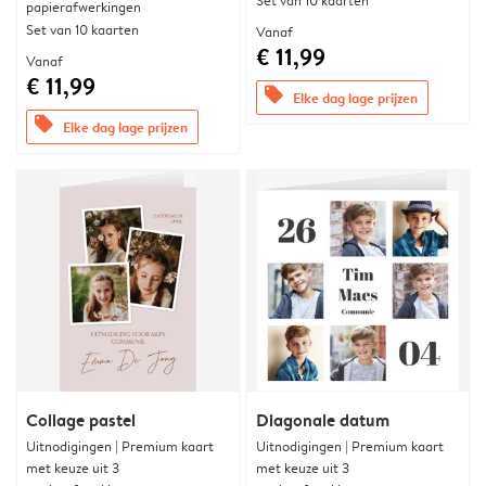
Set van 10 kaarten
papierafwerkingen
Set van 10 kaarten
Vanaf
€ 11,99
Vanaf
€ 11,99
offers
Elke dag lage prijzen
offers
Elke dag lage prijzen
Collage pastel
Diagonale datum
Uitnodigingen | Premium kaart
Uitnodigingen | Premium kaart
met keuze uit 3
met keuze uit 3