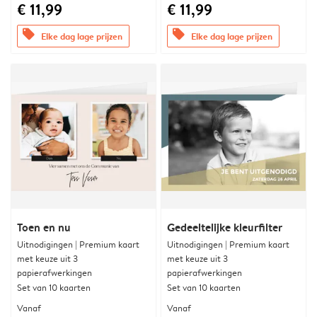
€ 11,99
€ 11,99
offers
offers
Elke dag lage prijzen
Elke dag lage prijzen
Toen en nu
Gedeeltelijke kleurfilter
Uitnodigingen | Premium kaart
Uitnodigingen | Premium kaart
met keuze uit 3
met keuze uit 3
papierafwerkingen
papierafwerkingen
Set van 10 kaarten
Set van 10 kaarten
Vanaf
Vanaf