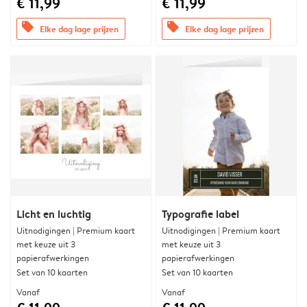
€ 11,99
€ 11,99
offers
offers
Elke dag lage prijzen
Elke dag lage prijzen
Licht en luchtig
Typografie label
Uitnodigingen | Premium kaart
Uitnodigingen | Premium kaart
met keuze uit 3
met keuze uit 3
papierafwerkingen
papierafwerkingen
Set van 10 kaarten
Set van 10 kaarten
Vanaf
Vanaf