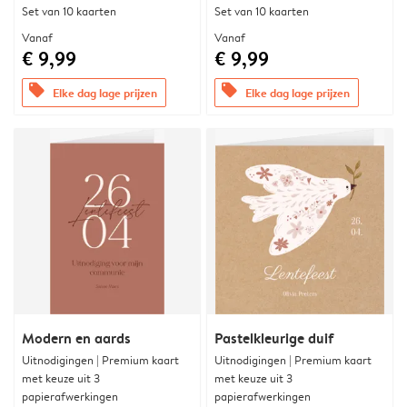
Set van 10 kaarten
Set van 10 kaarten
Vanaf
Vanaf
€ 9,99
€ 9,99
offers
offers
Elke dag lage prijzen
Elke dag lage prijzen
Modern en aards
Pastelkleurige duif
Uitnodigingen | Premium kaart
Uitnodigingen | Premium kaart
met keuze uit 3
met keuze uit 3
papierafwerkingen
papierafwerkingen