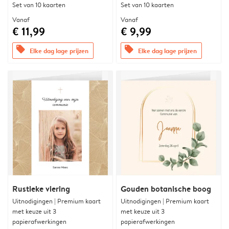
Set van 10 kaarten
Set van 10 kaarten
Vanaf
Vanaf
€ 11,99
€ 9,99
offers
offers
Elke dag lage prijzen
Elke dag lage prijzen
Rustieke viering
Gouden botanische boog
Uitnodigingen | Premium kaart
Uitnodigingen | Premium kaart
met keuze uit 3
met keuze uit 3
papierafwerkingen
papierafwerkingen