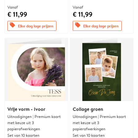
Vanaf
Vanaf
€ 11,99
€ 11,99
offers
offers
Elke dag lage prijzen
Elke dag lage prijzen
Vrije vorm - Ivoor
Collage groen
Uitnodigingen | Premium kaart
Uitnodigingen | Premium kaart
met keuze uit 3
met keuze uit 3
papierafwerkingen
papierafwerkingen
Set van 10 kaarten
Set van 10 kaarten