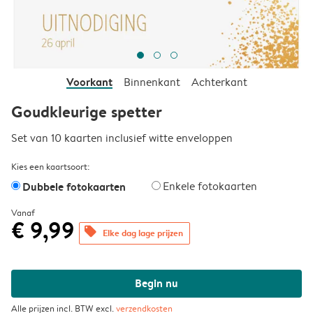
Voorkant
Binnenkant
Achterkant
Goudkleurige spetter
Set van 10 kaarten inclusief witte enveloppen
Kies een kaartsoort:
Dubbele fotokaarten
Enkele fotokaarten
Vanaf
€ 9,99
offers
Elke dag lage prijzen
Begin nu
Alle prijzen incl. BTW excl.
verzendkosten