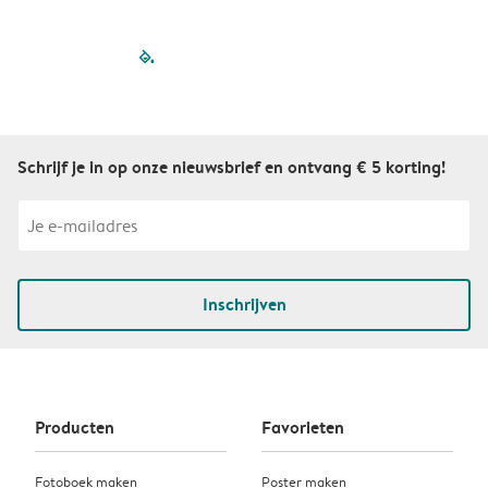
filled-pagination
outlined-paginatio
outlined-paginat
outlined-pagin
outlined-pag
outlined-p
Schrijf je in op onze nieuwsbrief en ontvang € 5 korting!
Inschrijven
Producten
Favorieten
Fotoboek maken
Poster maken