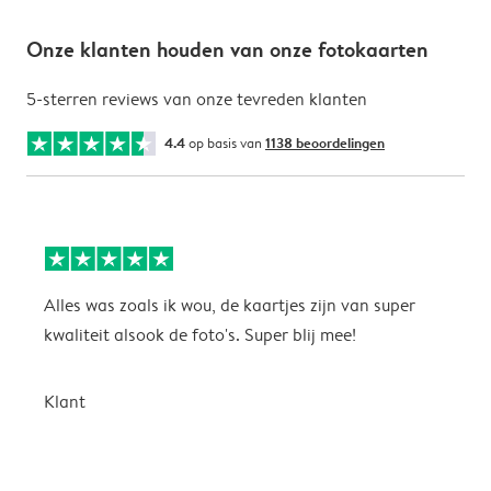
Onze klanten houden van onze fotokaarten
5-sterren reviews van onze tevreden klanten
4.4
op basis van
1138 beoordelingen
Alles was zoals ik wou, de kaartjes zijn van super
W
kwaliteit alsook de foto's. Super blij mee!
t
j
t
Klant