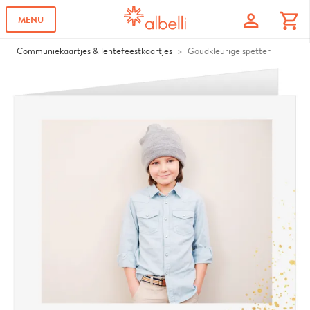
profile
shopping_cart
MENU
Communiekaartjes & lentefeestkaartjes
Goudkleurige spetter