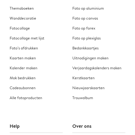
Themaboeken
Foto op aluminium
Wanddecoratie
Foto op canvas
Fotocollage
Foto op forex
Fotocollage met lijst
Foto op plexiglas
Foto’s afdrukken
Bedankkaartjes
Kaarten maken
Uitnodigingen maken
Kalender maken
Verjaardagskalenders maken
Mok bedrukken
Kerstkaarten
Cadeaubonnen
Nieuwjaarskaarten
Alle fotoproducten
Trouwalbum
Help
Over ons