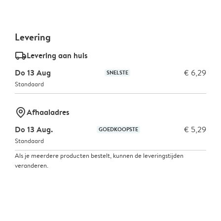
Levering
delivery_standard_v2
Levering aan huis
Do 13 Aug
€ 6,29
SNELSTE
Standaard
marker-pin
Afhaaladres
Do 13 Aug.
€ 5,29
GOEDKOOPSTE
Standaard
Als je meerdere producten bestelt, kunnen de leveringstijden
veranderen.