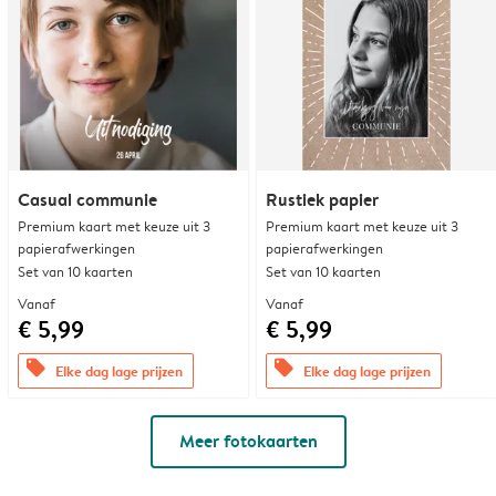
Casual communie
Rustiek papier
Premium kaart met keuze uit 3
Premium kaart met keuze uit 3
papierafwerkingen
papierafwerkingen
Set van 10 kaarten
Set van 10 kaarten
Vanaf
Vanaf
€ 5,99
€ 5,99
offers
offers
Elke dag lage prijzen
Elke dag lage prijzen
Meer fotokaarten