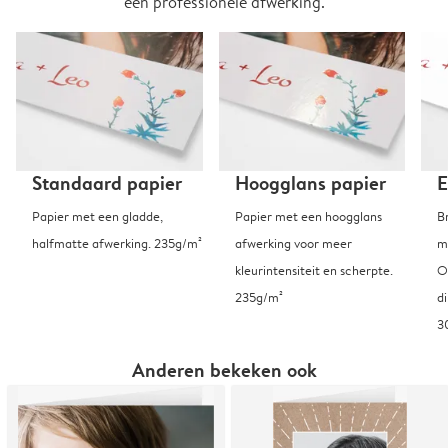
een professionele afwerking.
Standaard papier
Hoogglans papier
E
Papier met een gladde,
Papier met een hoogglans
B
halfmatte afwerking. 235g/m²
afwerking voor meer
m
kleurintensiteit en scherpte.
O
235g/m²
d
3
Anderen bekeken ook