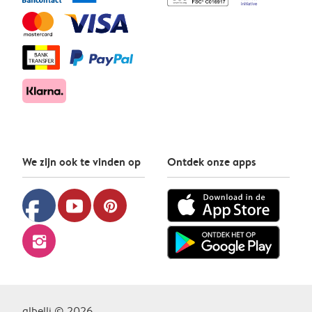
We zijn ook te vinden op
Ontdek onze apps
facebook
youtube
pinterest
instagram
albelli © 2026