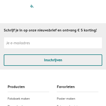
filled-pagination
outlined-paginatio
outlined-paginat
outlined-pagin
outlined-pag
outlined-p
Schrijf je in op onze nieuwsbrief en ontvang € 5 korting!
Inschrijven
Producten
Favorieten
Fotoboek maken
Poster maken