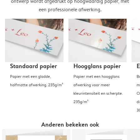
ontwerp wordt afgedrukt op hoogwaardig papier, met
een professionele afwerking.
Standaard papier
Hoogglans papier
E
Papier met een gladde,
Papier met een hoogglans
B
halfmatte afwerking. 235g/m²
afwerking voor meer
m
kleurintensiteit en scherpte.
O
235g/m²
d
3
Anderen bekeken ook