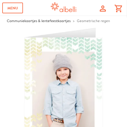
profile
shopping_cart
MENU
Communiekaartjes & lentefeestkaartjes
Geometrische regen