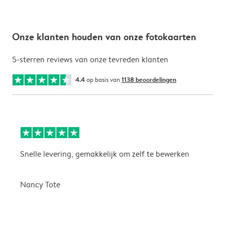
Onze klanten houden van onze fotokaarten
5-sterren reviews van onze tevreden klanten
4.4
op basis van
1138 beoordelingen
Snelle levering, gemakkelijk om zelf te bewerken
D
i
Nancy Tote