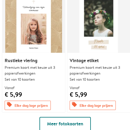
Rustieke viering
Vintage etiket
Premium kaart met keuze uit 3
Premium kaart met keuze uit 3
papierafwerkingen
papierafwerkingen
Set van 10 kaarten
Set van 10 kaarten
Vanaf
Vanaf
€ 5,99
€ 5,99
offers
offers
Elke dag lage prijzen
Elke dag lage prijzen
Meer fotokaarten