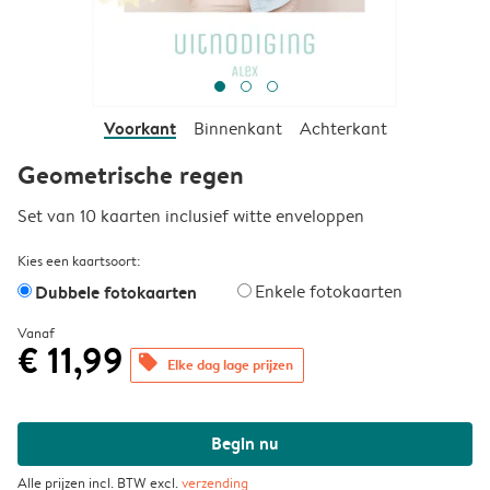
Voorkant
Binnenkant
Achterkant
Geometrische regen
Set van 10 kaarten inclusief witte enveloppen
Kies een kaartsoort:
Dubbele fotokaarten
Enkele fotokaarten
Vanaf
€ 11,99
offers
Elke dag lage prijzen
Begin nu
Alle prijzen incl. BTW excl.
verzending