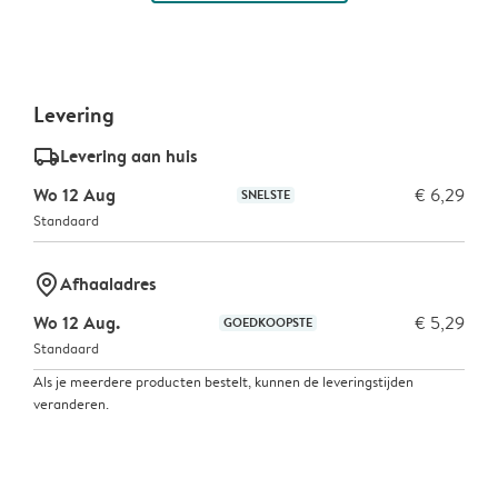
Levering
delivery_standard_v2
Levering aan huis
Wo 12 Aug
€ 6,29
SNELSTE
Standaard
marker-pin
Afhaaladres
Wo 12 Aug.
€ 5,29
GOEDKOOPSTE
Standaard
Als je meerdere producten bestelt, kunnen de leveringstijden
veranderen.