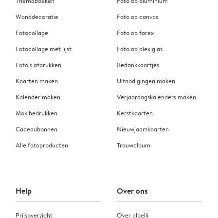
Themaboeken
Foto op aluminium
Wanddecoratie
Foto op canvas
Fotocollage
Foto op forex
Fotocollage met lijst
Foto op plexiglas
Foto’s afdrukken
Bedankkaartjes
Kaarten maken
Uitnodigingen maken
Kalender maken
Verjaardagskalenders maken
Mok bedrukken
Kerstkaarten
Cadeaubonnen
Nieuwjaarskaarten
Alle fotoproducten
Trouwalbum
Help
Over ons
Prijsoverzicht
Over albelli