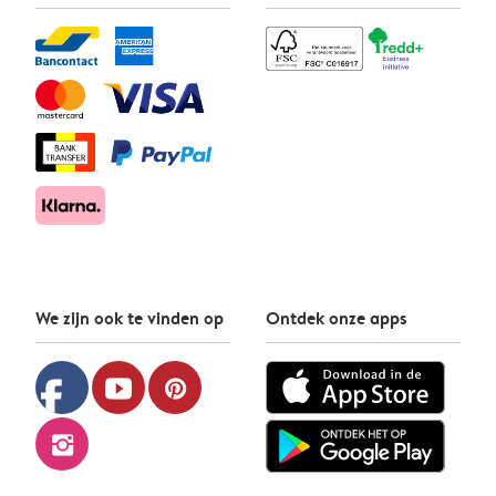
We zijn ook te vinden op
Ontdek onze apps
facebook
youtube
pinterest
instagram