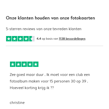
Onze klanten houden van onze fotokaarten
5-sterren reviews van onze tevreden klanten
4.4
op basis van
1138 beoordelingen
Zee goed maar duur . Ik moet voor een club een
M
fotoalbum maken voor 15 personen 30 op 39 .
k
Hoeveel korting krijg ik ??
b
christine
J