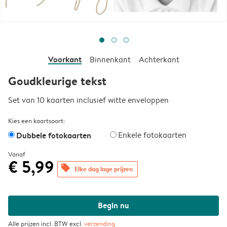
Voorkant
Binnenkant
Achterkant
Goudkleurige tekst
Set van 10 kaarten inclusief witte enveloppen
Kies een kaartsoort:
Dubbele fotokaarten
Enkele fotokaarten
Vanaf
€ 5,99
offers
Elke dag lage prijzen
Begin nu
Alle prijzen incl. BTW excl.
verzending