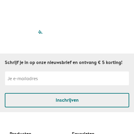
filled-pagination
outlined-paginatio
outlined-paginat
outlined-pagin
outlined-pag
outlined-p
Schrijf je in op onze nieuwsbrief en ontvang € 5 korting!
Inschrijven
Producten
Favorieten