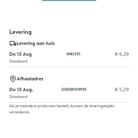
Levering
delivery_standard_v2
Levering aan huis
Do 13 Aug
€ 6,29
SNELSTE
Standaard
marker-pin
Afhaaladres
Do 13 Aug.
€ 5,29
GOEDKOOPSTE
Standaard
Als je meerdere producten bestelt, kunnen de leveringstijden
veranderen.