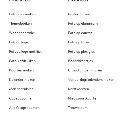
Fotoboek maken
Poster maken
Themaboeken
Foto op aluminium
Wanddecoratie
Foto op canvas
Fotocollage
Foto op forex
Fotocollage met lijst
Foto op plexiglas
Foto’s afdrukken
Bedankkaartjes
Kaarten maken
Uitnodigingen maken
Kalender maken
Verjaardagskalenders maken
Mok bedrukken
Kerstkaarten
Cadeaubonnen
Nieuwjaarskaarten
Alle fotoproducten
Trouwalbum