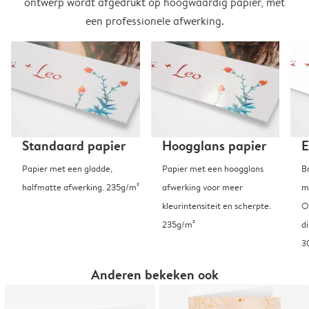
ontwerp wordt afgedrukt op hoogwaardig papier, met
een professionele afwerking.
Standaard papier
Hoogglans papier
E
Papier met een gladde,
Papier met een hoogglans
B
halfmatte afwerking. 235g/m²
afwerking voor meer
m
kleurintensiteit en scherpte.
O
235g/m²
d
3
Anderen bekeken ook