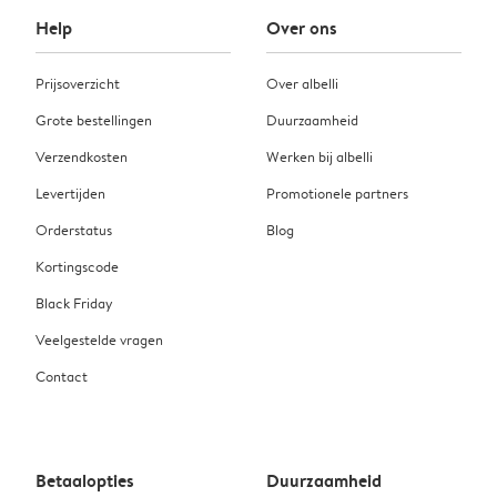
Help
Over ons
Prijsoverzicht
Over albelli
Grote bestellingen
Duurzaamheid
Verzendkosten
Werken bij albelli
Levertijden
Promotionele partners
Orderstatus
Blog
Kortingscode
Black Friday
Veelgestelde vragen
Contact
Betaalopties
Duurzaamheid