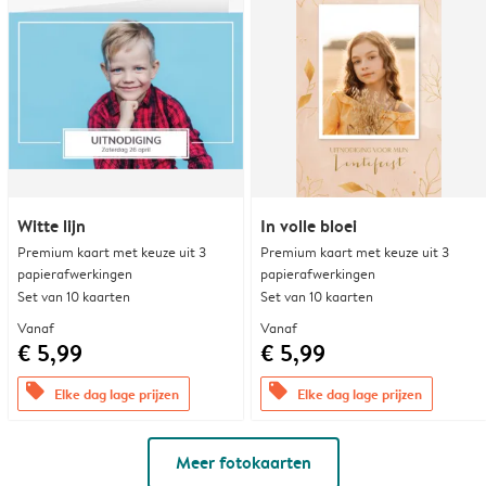
Witte lijn
In volle bloei
Premium kaart met keuze uit 3
Premium kaart met keuze uit 3
papierafwerkingen
papierafwerkingen
Set van 10 kaarten
Set van 10 kaarten
Vanaf
Vanaf
€ 5,99
€ 5,99
offers
offers
Elke dag lage prijzen
Elke dag lage prijzen
Meer fotokaarten