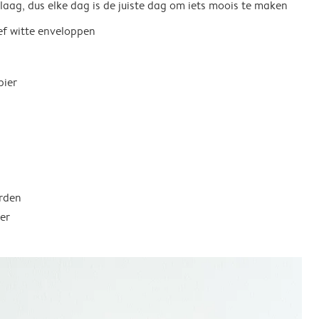
 laag, dus elke dag is de juiste dag om iets moois te maken
ief witte enveloppen
pier
rden
er