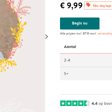
€ 9,99
offers
Elke dag lage 
Begin nu
Alle prijzen incl. BTW excl.
verzendin
Aantal
2-4
5+
4.4
op basi