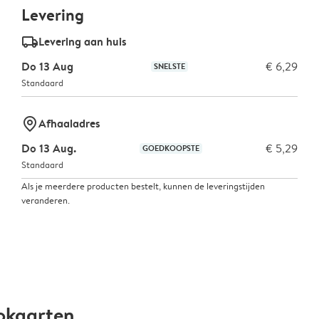
Levering
delivery_standard_v2
Levering aan huis
Do 13 Aug
€ 6,29
SNELSTE
Standaard
marker-pin
Afhaaladres
Do 13 Aug.
€ 5,29
GOEDKOOPSTE
Standaard
Als je meerdere producten bestelt, kunnen de leveringstijden
veranderen.
okaarten