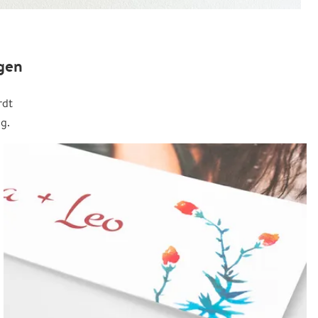
gen
rdt
g.