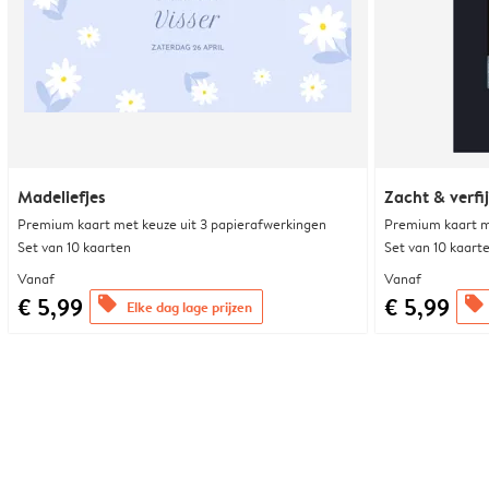
Madeliefjes
Zacht & verfi
Premium kaart met keuze uit 3 papierafwerkingen
Premium kaart m
Set van 10 kaarten
Set van 10 kaart
Vanaf
Vanaf
€ 5,99
€ 5,99
offers
offers
Elke dag lage prijzen