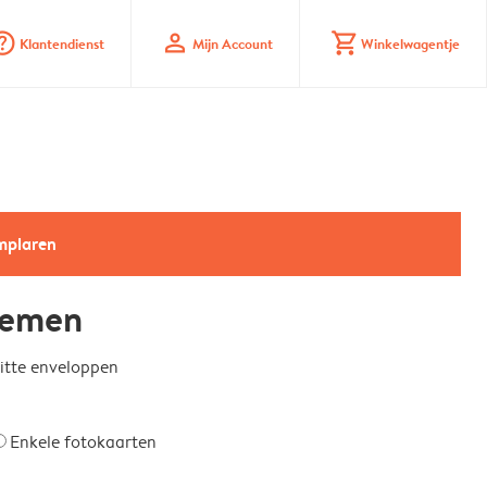
_mark_circle
profile
shopping_cart
Klantendienst
Mijn Account
Winkelwagentje
emplaren
loemen
witte enveloppen
Enkele fotokaarten