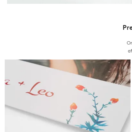
Pr
On
a