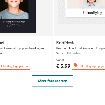
jnd
Reliëf-look
et keuze uit 3 papierafwerkingen
Premium kaart met keuze uit 3 papi
en
Set van 10 kaarten
Vanaf
€ 5,99
offers
Elke dag lage prijzen
Elke dag lage prijz
Meer fotokaarten