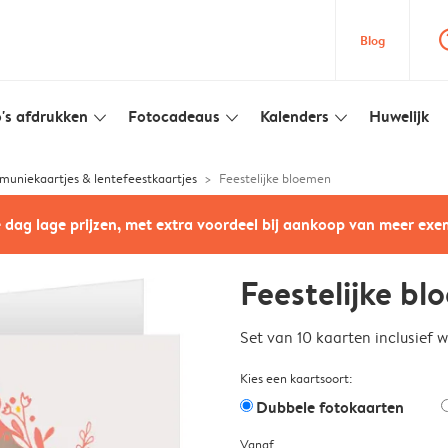
question
Blog
's afdrukken
Fotocadeaus
Kalenders
Huwelijk
slim_arrow_down
slim_arrow_down
slim_arrow_down
uniekaartjes & lentefeestkaartjes
Feestelijke bloemen
e dag lage prijzen, met extra voordeel bij aankoop van meer ex
Feestelijke b
Set van 10 kaarten inclusief 
Kies een kaartsoort:
Dubbele fotokaarten
Vanaf