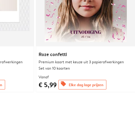
Roze confetti
erafwerkingen
Premium kaart met keuze uit 3 papierafwerkingen
Set van 10 kaarten
Vanaf
€ 5,99
offers
en
Elke dag lage prijzen