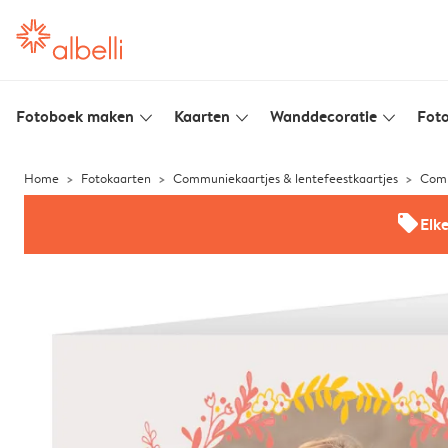
Fotoboek maken
Kaarten
Wanddecoratie
Foto
slim_arrow_down
slim_arrow_down
slim_arrow_down
Home
Fotokaarten
Communiekaartjes & lentefeestkaartjes
Comm
offers
Elk