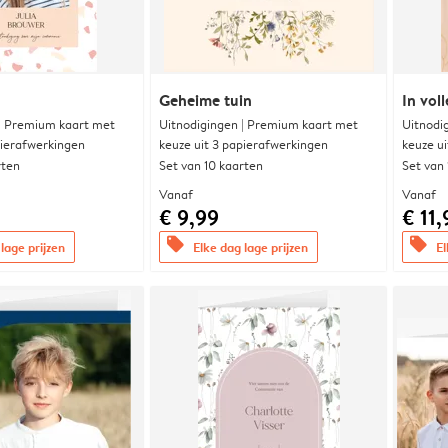
Geheime tuin
In voll
 | Premium kaart met
Uitnodigingen | Premium kaart met
Uitnodi
pierafwerkingen
keuze uit 3 papierafwerkingen
keuze u
rten
Set van 10 kaarten
Set van
Vanaf
Vanaf
€ 9,99
€ 11,
offers
offers
lage prijzen
Elke dag lage prijzen
El