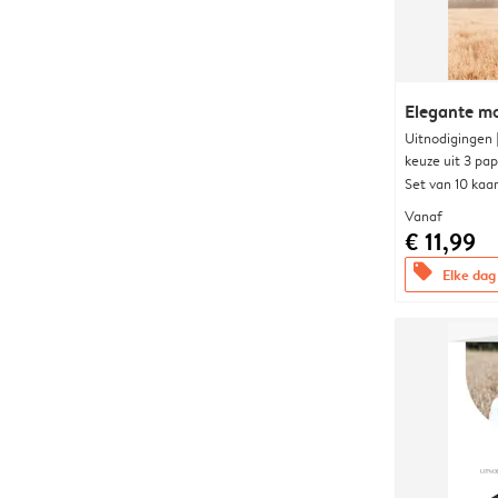
Elegante 
Uitnodigingen
keuze uit 3 pa
Set van 10 kaa
Vanaf
€ 11,99
offers
Elke dag 