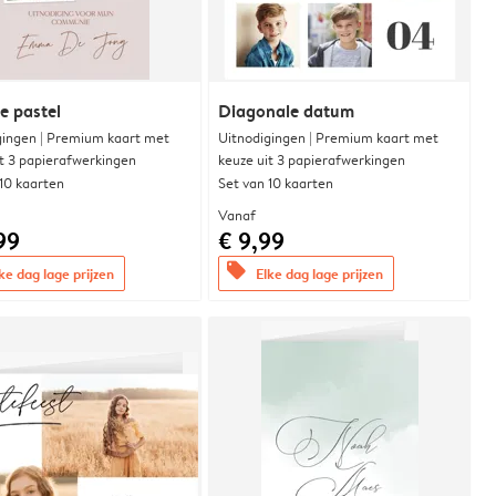
e pastel
Diagonale datum
gingen | Premium kaart met
Uitnodigingen | Premium kaart met
it 3 papierafwerkingen
keuze uit 3 papierafwerkingen
 10 kaarten
Set van 10 kaarten
Vanaf
99
€ 9,99
offers
ke dag lage prijzen
Elke dag lage prijzen