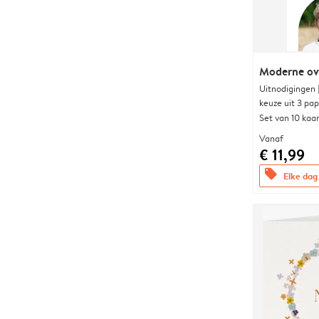
Moderne ova
Uitnodigingen
keuze uit 3 pa
Set van 10 kaa
Vanaf
€ 11,99
offers
Elke dag 