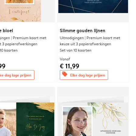
e bloei
Slimme gouden lijnen
gingen | Premium kaart met
Uitnodigingen | Premium kaart met
it 3 papierafwerkingen
keuze uit 3 papierafwerkingen
 10 kaarten
Set van 10 kaarten
Vanaf
99
€ 11,99
offers
ke dag lage prijzen
Elke dag lage prijzen