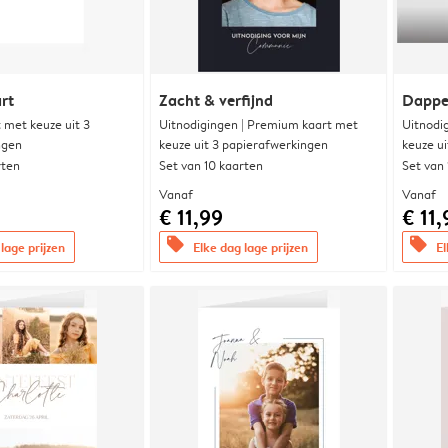
rt
Zacht & verfijnd
Dappe
met keuze uit 3
Uitnodigingen | Premium kaart met
Uitnodi
ngen
keuze uit 3 papierafwerkingen
keuze u
rten
Set van 10 kaarten
Set van
Vanaf
Vanaf
€ 11,99
€ 11,
offers
offers
lage prijzen
Elke dag lage prijzen
El