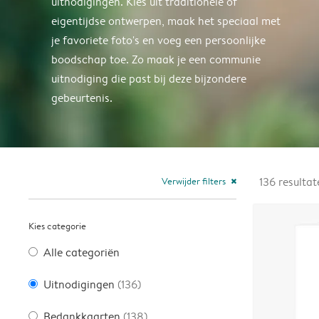
uitnodigingen. Kies uit traditionele of
eigentijdse ontwerpen, maak het speciaal met
je favoriete foto's en voeg een persoonlijke
boodschap toe. Zo maak je een communie
uitnodiging die past bij deze bijzondere
gebeurtenis.
Verwijder filters
136
resultat
close
Kies categorie
Alle categoriën
Uitnodigingen
(136)
Bedankkaarten
(138)