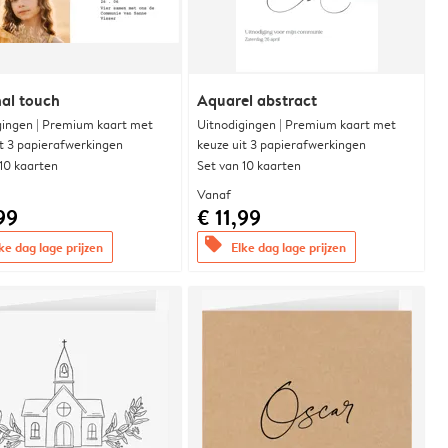
al touch
Aquarel abstract
gingen | Premium kaart met
Uitnodigingen | Premium kaart met
it 3 papierafwerkingen
keuze uit 3 papierafwerkingen
 10 kaarten
Set van 10 kaarten
Vanaf
99
€ 11,99
offers
ke dag lage prijzen
Elke dag lage prijzen