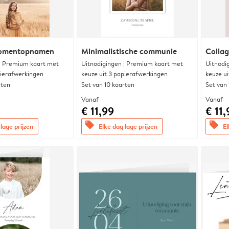
momentopnamen
Minimalistische communie
Collag
 | Premium kaart met
Uitnodigingen | Premium kaart met
Uitnodi
pierafwerkingen
keuze uit 3 papierafwerkingen
keuze u
rten
Set van 10 kaarten
Set van
Vanaf
Vanaf
€ 11,99
€ 11,
offers
offers
lage prijzen
Elke dag lage prijzen
El