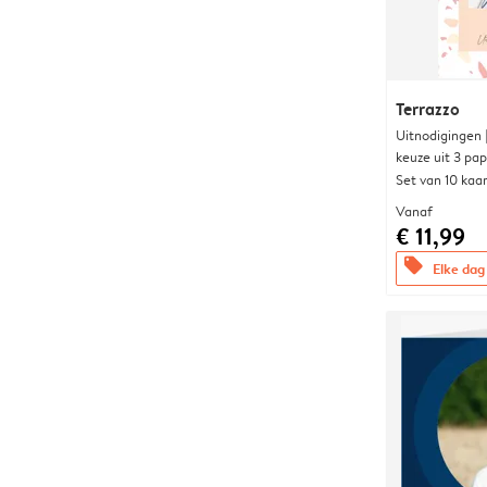
Terrazzo
Uitnodigingen
keuze uit 3 pa
Set van 10 kaa
Vanaf
€ 11,99
offers
Elke dag 