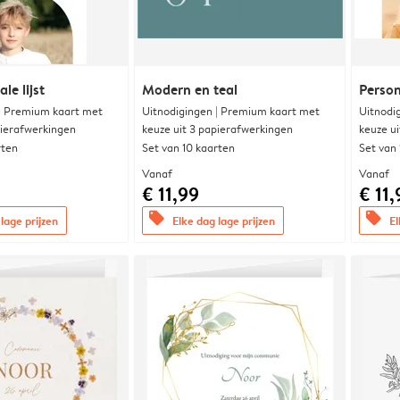
le lijst
Modern en teal
Person
 | Premium kaart met
Uitnodigingen | Premium kaart met
Uitnodi
pierafwerkingen
keuze uit 3 papierafwerkingen
keuze u
rten
Set van 10 kaarten
Set van
Vanaf
Vanaf
€ 11,99
€ 11,
offers
offers
lage prijzen
Elke dag lage prijzen
El