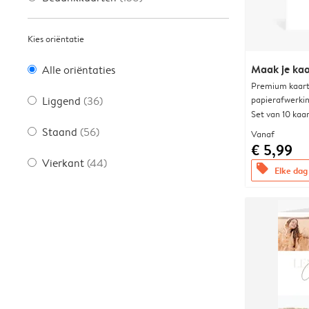
Kies oriëntatie
Maak je kaa
Alle oriëntaties
Premium kaart 
papierafwerki
Liggend
(36)
Set van 10 kaa
Staand
(56)
Vanaf
€ 5,99
Vierkant
(44)
offers
Elke dag 