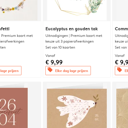
fetti
Eucalyptus en gouden tak
Commu
 | Premium kaart met
Uitnodigingen | Premium kaart met
Uitnodi
pierafwerkingen
keuze uit 3 papierafwerkingen
keuze u
rten
Set van 10 kaarten
Set van
Vanaf
Vanaf
€ 9,99
€ 9,
offers
offers
lage prijzen
Elke dag lage prijzen
El