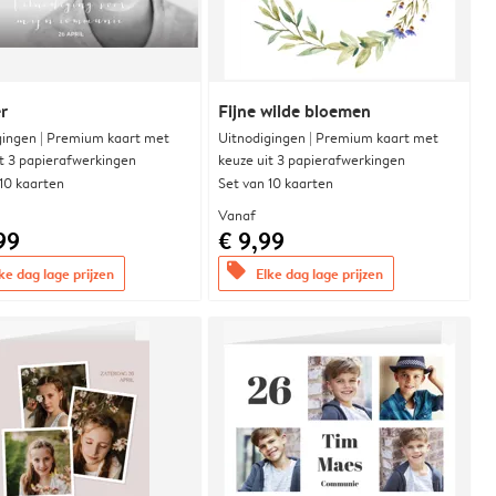
r
Fijne wilde bloemen
gingen | Premium kaart met
Uitnodigingen | Premium kaart met
it 3 papierafwerkingen
keuze uit 3 papierafwerkingen
 10 kaarten
Set van 10 kaarten
Vanaf
99
€ 9,99
offers
ke dag lage prijzen
Elke dag lage prijzen