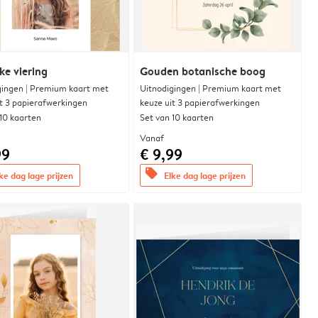
ke viering
Gouden botanische boog
gingen | Premium kaart met
Uitnodigingen | Premium kaart met
it 3 papierafwerkingen
keuze uit 3 papierafwerkingen
 10 kaarten
Set van 10 kaarten
Vanaf
99
€ 9,99
offers
ke dag lage prijzen
Elke dag lage prijzen