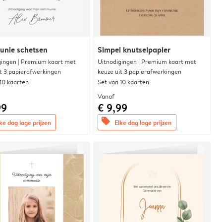
nie schetsen
Simpel knutselpapier
gingen | Premium kaart met
Uitnodigingen | Premium kaart met
it 3 papierafwerkingen
keuze uit 3 papierafwerkingen
 10 kaarten
Set van 10 kaarten
Vanaf
99
€ 9,99
offers
ke dag lage prijzen
Elke dag lage prijzen