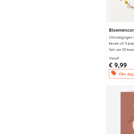
Bloemencon
Uitnodigingen
keuze uit 3 pa
Set van 10 kaa
Vanaf
€ 9,99
offers
Elke dag 