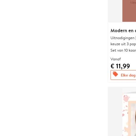
Modern en 
Uitnodigingen
keuze uit 3 pa
Set van 10 kaa
Vanaf
€ 11,99
offers
Elke dag 