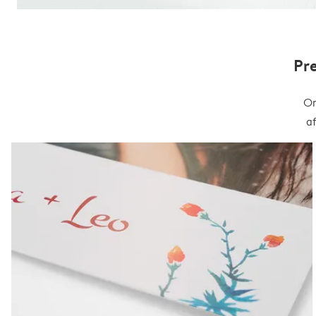
Pr
On
a