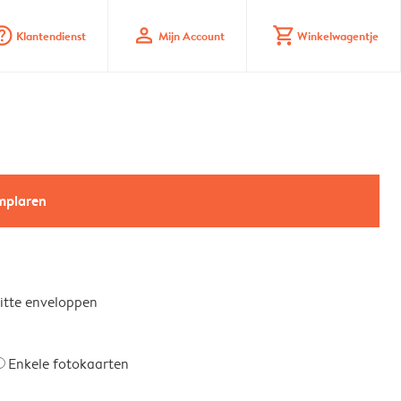
_mark_circle
profile
shopping_cart
Klantendienst
Mijn Account
Winkelwagentje
emplaren
witte enveloppen
Enkele fotokaarten