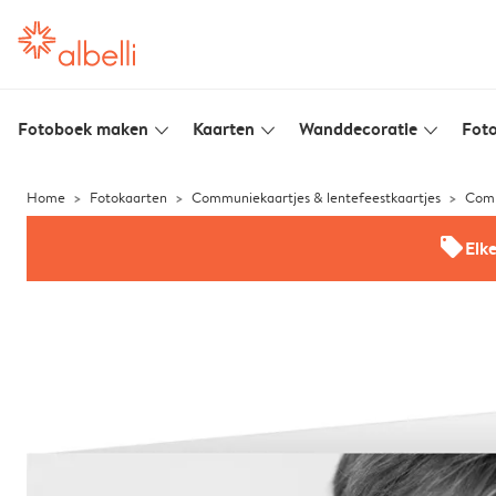
Fotoboek maken
Kaarten
Wanddecoratie
Foto
slim_arrow_down
slim_arrow_down
slim_arrow_down
Home
Fotokaarten
Communiekaartjes & lentefeestkaartjes
Comm
offers
Elk