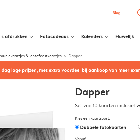
question
Blog
's afdrukken
Fotocadeaus
Kalenders
Huwelijk
slim_arrow_down
slim_arrow_down
slim_arrow_down
uniekaartjes & lentefeestkaartjes
Dapper
e dag lage prijzen, met extra voordeel bij aankoop van meer ex
Dapper
Set van 10 kaarten inclusief 
Kies een kaartsoort:
Dubbele fotokaarten
Vanaf