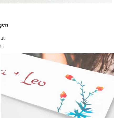
gen
rdt
g.