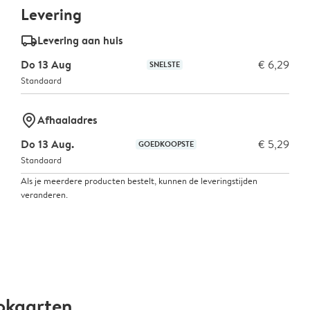
Levering
delivery_standard_v2
Levering aan huis
Do 13 Aug
€ 6,29
SNELSTE
Standaard
marker-pin
Afhaaladres
Do 13 Aug.
€ 5,29
GOEDKOOPSTE
Standaard
Als je meerdere producten bestelt, kunnen de leveringstijden
veranderen.
okaarten