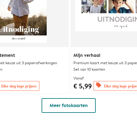
atement
Mijn verhaal
et keuze uit 3 papierafwerkingen
Premium kaart met keuze uit 3 papi
en
Set van 10 kaarten
Vanaf
€ 5,99
offers
Elke dag lage prijzen
Elke dag lage prijz
Meer fotokaarten