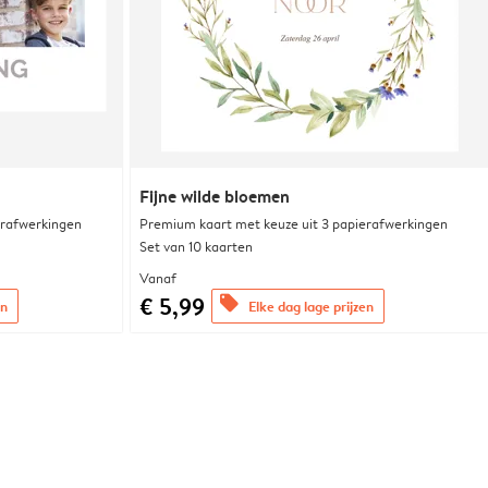
Fijne wilde bloemen
erafwerkingen
Premium kaart met keuze uit 3 papierafwerkingen
Set van 10 kaarten
Vanaf
€ 5,99
offers
en
Elke dag lage prijzen