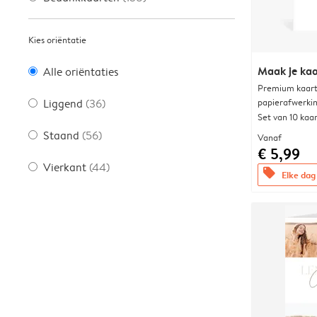
Kies oriëntatie
Maak je kaa
Alle oriëntaties
Premium kaart 
papierafwerki
Liggend
(36)
Set van 10 kaa
Staand
(56)
Vanaf
€ 5,99
Vierkant
(44)
offers
Elke dag 