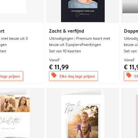
rt
Zacht & verfijnd
Dappe
met keuze uit 3
Uitnodigingen | Premium kaart met
Uitnodi
ngen
keuze uit 3 papierafwerkingen
keuze u
rten
Set van 10 kaarten
Set van
Vanaf
Vanaf
€ 11,99
€ 11,
offers
offers
lage prijzen
Elke dag lage prijzen
El