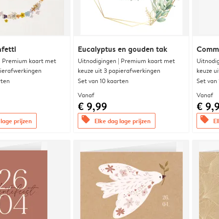
fetti
Eucalyptus en gouden tak
Commu
 | Premium kaart met
Uitnodigingen | Premium kaart met
Uitnodi
pierafwerkingen
keuze uit 3 papierafwerkingen
keuze u
rten
Set van 10 kaarten
Set van
Vanaf
Vanaf
€ 9,99
€ 9,
offers
offers
lage prijzen
Elke dag lage prijzen
El