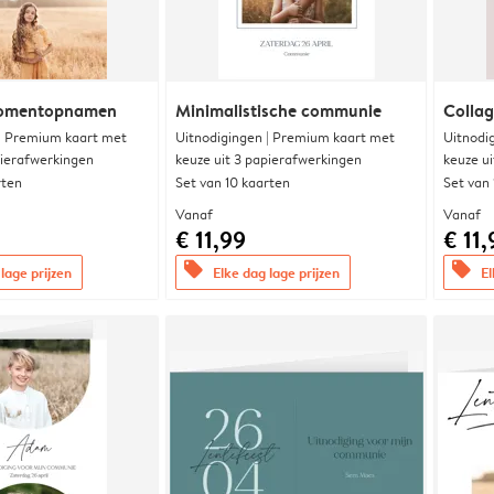
momentopnamen
Minimalistische communie
Collag
 | Premium kaart met
Uitnodigingen | Premium kaart met
Uitnodi
pierafwerkingen
keuze uit 3 papierafwerkingen
keuze u
rten
Set van 10 kaarten
Set van
Vanaf
Vanaf
€ 11,99
€ 11,
offers
offers
lage prijzen
Elke dag lage prijzen
El