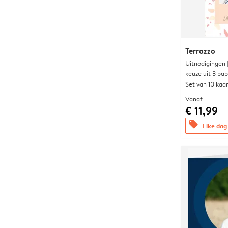
Terrazzo
Uitnodigingen
keuze uit 3 pa
Set van 10 kaa
Vanaf
€ 11,99
offers
Elke dag 