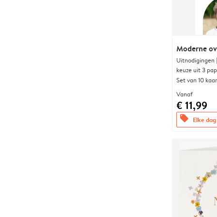
Moderne ova
Uitnodigingen
keuze uit 3 pa
Set van 10 kaa
Vanaf
€ 11,99
offers
Elke dag 