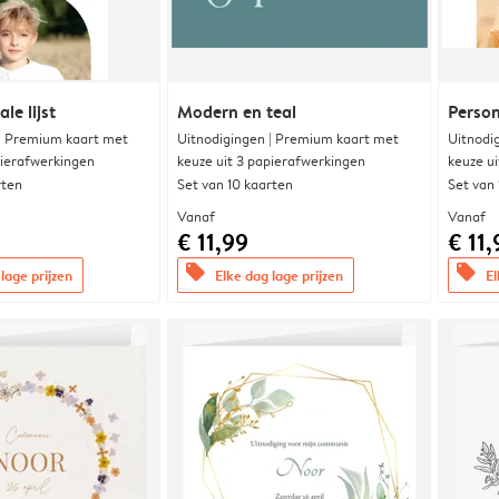
le lijst
Modern en teal
Person
 | Premium kaart met
Uitnodigingen | Premium kaart met
Uitnodi
pierafwerkingen
keuze uit 3 papierafwerkingen
keuze u
rten
Set van 10 kaarten
Set van
Vanaf
Vanaf
€ 11,99
€ 11,
offers
offers
lage prijzen
Elke dag lage prijzen
El