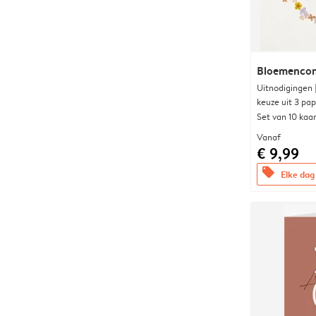
Bloemencon
Uitnodigingen
keuze uit 3 pa
Set van 10 kaa
Vanaf
€ 9,99
offers
Elke dag 