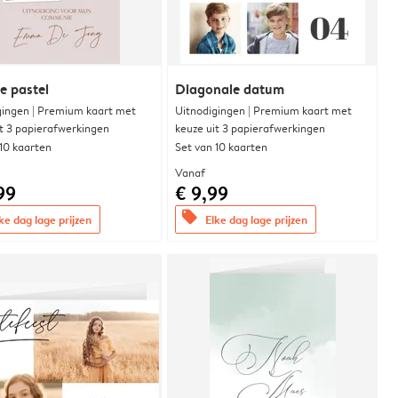
e pastel
Diagonale datum
gingen | Premium kaart met
Uitnodigingen | Premium kaart met
it 3 papierafwerkingen
keuze uit 3 papierafwerkingen
 10 kaarten
Set van 10 kaarten
Vanaf
99
€ 9,99
offers
ke dag lage prijzen
Elke dag lage prijzen