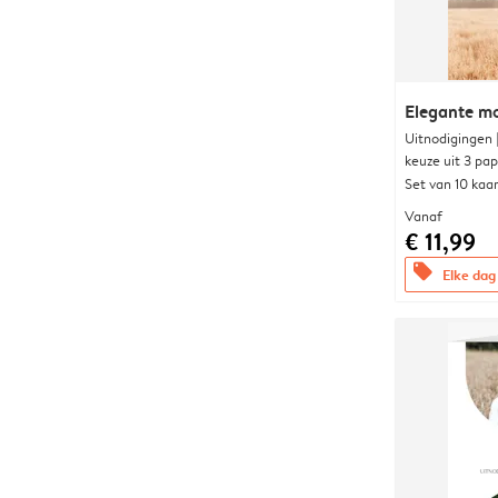
Elegante 
Uitnodigingen
keuze uit 3 pa
Set van 10 kaa
Vanaf
€ 11,99
offers
Elke dag 