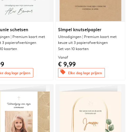
nie schetsen
Simpel knutselpapier
gingen | Premium kaart met
Uitnodigingen | Premium kaart met
it 3 papierafwerkingen
keuze uit 3 papierafwerkingen
 10 kaarten
Set van 10 kaarten
Vanaf
99
€ 9,99
offers
ke dag lage prijzen
Elke dag lage prijzen