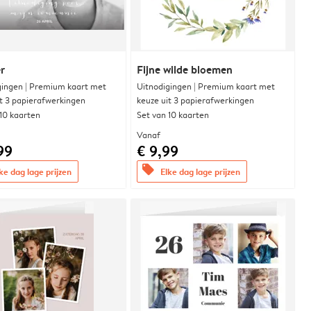
r
Fijne wilde bloemen
gingen | Premium kaart met
Uitnodigingen | Premium kaart met
it 3 papierafwerkingen
keuze uit 3 papierafwerkingen
 10 kaarten
Set van 10 kaarten
Vanaf
99
€ 9,99
offers
ke dag lage prijzen
Elke dag lage prijzen