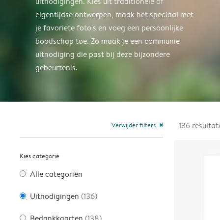
uitnodigingen. Kies uit traditionele of
eigentijdse ontwerpen, maak het speciaal met
je favoriete foto's en voeg een persoonlijke
boodschap toe. Zo maak je een communie
uitnodiging die past bij deze bijzondere
gebeurtenis.
Verwijder filters
136
resultat
close
Kies categorie
Alle categoriën
Uitnodigingen
(136)
Bedankkaarten
(138)