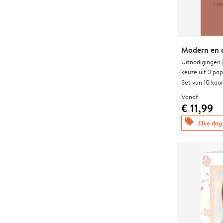
Modern en 
Uitnodigingen
keuze uit 3 pa
Set van 10 kaa
Vanaf
€ 11,99
offers
Elke dag 