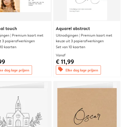
al touch
Aquarel abstract
gingen | Premium kaart met
Uitnodigingen | Premium kaart met
it 3 papierafwerkingen
keuze uit 3 papierafwerkingen
 10 kaarten
Set van 10 kaarten
Vanaf
99
€ 11,99
offers
ke dag lage prijzen
Elke dag lage prijzen