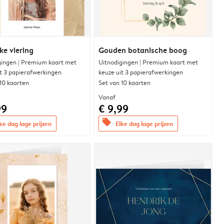
ke viering
Gouden botanische boog
gingen | Premium kaart met
Uitnodigingen | Premium kaart met
it 3 papierafwerkingen
keuze uit 3 papierafwerkingen
 10 kaarten
Set van 10 kaarten
Vanaf
99
€ 9,99
offers
ke dag lage prijzen
Elke dag lage prijzen