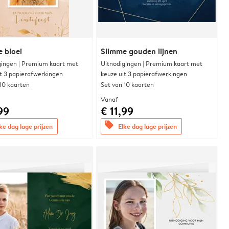
e bloei
Slimme gouden lijnen
gingen | Premium kaart met
Uitnodigingen | Premium kaart met
it 3 papierafwerkingen
keuze uit 3 papierafwerkingen
 10 kaarten
Set van 10 kaarten
Vanaf
99
€ 11,99
offers
ke dag lage prijzen
Elke dag lage prijzen