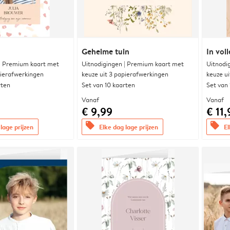
Geheime tuin
In voll
 | Premium kaart met
Uitnodigingen | Premium kaart met
Uitnodi
pierafwerkingen
keuze uit 3 papierafwerkingen
keuze u
rten
Set van 10 kaarten
Set van
Vanaf
Vanaf
€ 9,99
€ 11,
offers
offers
lage prijzen
Elke dag lage prijzen
El