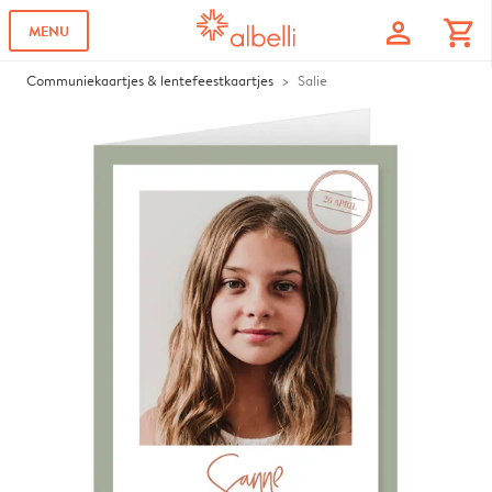
profile
shopping_cart
MENU
Communiekaartjes & lentefeestkaartjes
Salie