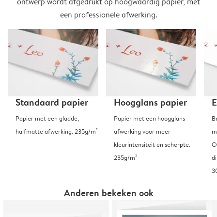
ontwerp wordt afgedrukt op hoogwaardig papier, met
een professionele afwerking.
Standaard papier
Hoogglans papier
E
Papier met een gladde,
Papier met een hoogglans
B
halfmatte afwerking. 235g/m²
afwerking voor meer
m
kleurintensiteit en scherpte.
O
235g/m²
d
3
Anderen bekeken ook