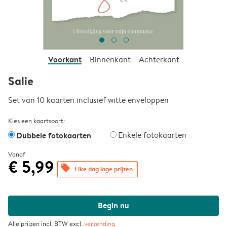
Voorkant
Binnenkant
Achterkant
Salie
Set van 10 kaarten inclusief witte enveloppen
Kies een kaartsoort:
Dubbele fotokaarten
Enkele fotokaarten
Vanaf
€ 5,99
offers
Elke dag lage prijzen
Begin nu
Alle prijzen incl. BTW excl.
verzending