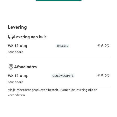
Levering
delivery_standard_v2
Levering aan huis
Wo 12 Aug
€ 6,29
SNELSTE
Standaard
marker-pin
Afhaaladres
Wo 12 Aug.
€ 5,29
GOEDKOOPSTE
Standaard
Als je meerdere producten bestelt, kunnen de leveringstijden
veranderen.