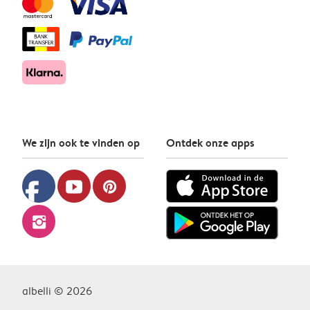
We zijn ook te vinden op
Ontdek onze apps
facebook
youtube
pinterest
instagram
albelli © 2026