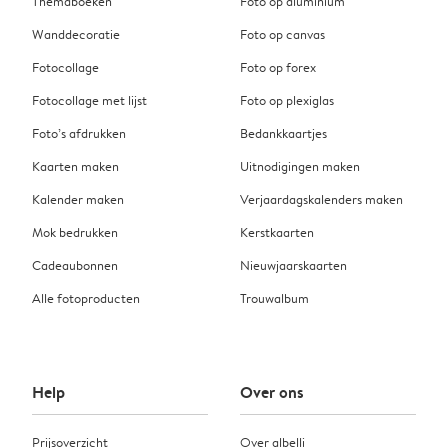
Themaboeken
Foto op aluminium
Wanddecoratie
Foto op canvas
Fotocollage
Foto op forex
Fotocollage met lijst
Foto op plexiglas
Foto’s afdrukken
Bedankkaartjes
Kaarten maken
Uitnodigingen maken
Kalender maken
Verjaardagskalenders maken
Mok bedrukken
Kerstkaarten
Cadeaubonnen
Nieuwjaarskaarten
Alle fotoproducten
Trouwalbum
Help
Over ons
Prijsoverzicht
Over albelli