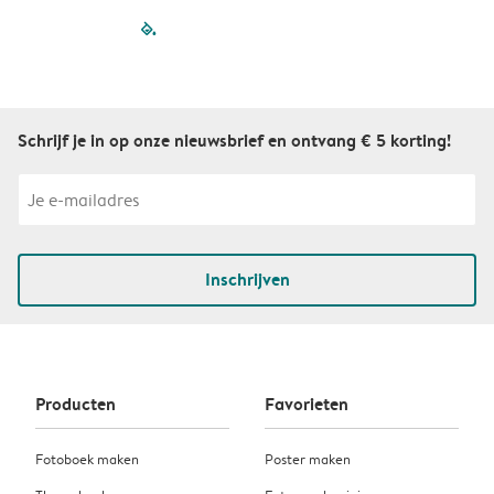
filled-pagination
outlined-paginatio
outlined-paginat
outlined-pagin
outlined-pag
outlined-p
Schrijf je in op onze nieuwsbrief en ontvang € 5 korting!
Inschrijven
Producten
Favorieten
Fotoboek maken
Poster maken