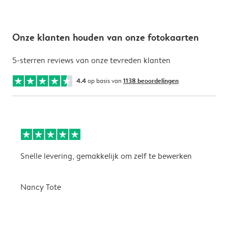
Onze klanten houden van onze fotokaarten
5-sterren reviews van onze tevreden klanten
4.4
op basis van
1138 beoordelingen
Snelle levering, gemakkelijk om zelf te bewerken
D
i
Nancy Tote