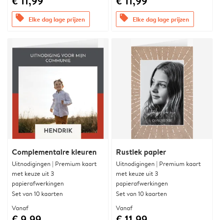
€ 11,99
€ 11,99
offers
offers
Elke dag lage prijzen
Elke dag lage prijzen
Complementaire kleuren
Rustiek papier
Uitnodigingen | Premium kaart
Uitnodigingen | Premium kaart
met keuze uit 3
met keuze uit 3
papierafwerkingen
papierafwerkingen
Set van 10 kaarten
Set van 10 kaarten
Vanaf
Vanaf
€ 9,99
€ 11,99