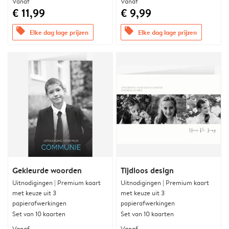
Vanaf
Vanaf
€ 11,99
€ 9,99
offers
offers
Elke dag lage prijzen
Elke dag lage prijzen
Gekleurde woorden
Tijdloos design
Uitnodigingen | Premium kaart
Uitnodigingen | Premium kaart
met keuze uit 3
met keuze uit 3
papierafwerkingen
papierafwerkingen
Set van 10 kaarten
Set van 10 kaarten
Vanaf
Vanaf