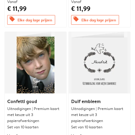
Vanaf
Vanaf
€ 11,99
€ 11,99
offers
offers
Elke dag lage prijzen
Elke dag lage prijzen
Confetti goud
Duif embleem
Uitnodigingen | Premium kaart
Uitnodigingen | Premium kaart
met keuze uit 3
met keuze uit 3
papierafwerkingen
papierafwerkingen
Set van 10 kaarten
Set van 10 kaarten