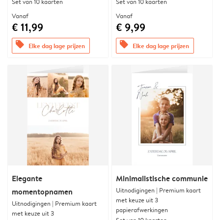
Set van 10 kaarten
Set van 10 kaarten
Vanaf
Vanaf
€ 11,99
€ 9,99
offers
offers
Elke dag lage prijzen
Elke dag lage prijzen
Elegante
Minimalistische communie
Uitnodigingen | Premium kaart
momentopnamen
met keuze uit 3
Uitnodigingen | Premium kaart
papierafwerkingen
met keuze uit 3