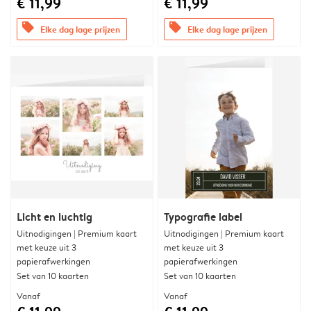
€ 11,99
€ 11,99
offers
offers
Elke dag lage prijzen
Elke dag lage prijzen
Licht en luchtig
Typografie label
Uitnodigingen | Premium kaart
Uitnodigingen | Premium kaart
met keuze uit 3
met keuze uit 3
papierafwerkingen
papierafwerkingen
Set van 10 kaarten
Set van 10 kaarten
Vanaf
Vanaf