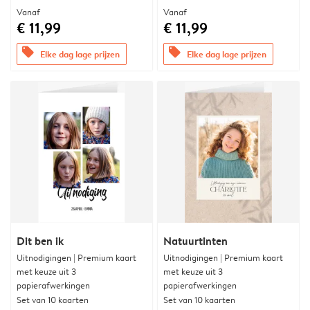
Vanaf
Vanaf
€ 11,99
€ 11,99
offers
offers
Elke dag lage prijzen
Elke dag lage prijzen
Dit ben ik
Natuurtinten
Uitnodigingen | Premium kaart
Uitnodigingen | Premium kaart
met keuze uit 3
met keuze uit 3
papierafwerkingen
papierafwerkingen
Set van 10 kaarten
Set van 10 kaarten