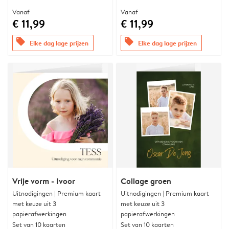
Vanaf
Vanaf
€ 11,99
€ 11,99
offers
offers
Elke dag lage prijzen
Elke dag lage prijzen
Vrije vorm - Ivoor
Collage groen
Uitnodigingen | Premium kaart
Uitnodigingen | Premium kaart
met keuze uit 3
met keuze uit 3
papierafwerkingen
papierafwerkingen
Set van 10 kaarten
Set van 10 kaarten