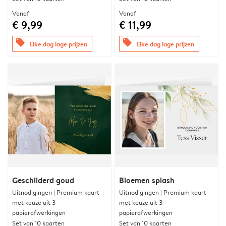
Vanaf
Vanaf
€ 9,99
€ 11,99
offers
offers
Elke dag lage prijzen
Elke dag lage prijzen
Geschilderd goud
Bloemen splash
Uitnodigingen | Premium kaart
Uitnodigingen | Premium kaart
met keuze uit 3
met keuze uit 3
papierafwerkingen
papierafwerkingen
Set van 10 kaarten
Set van 10 kaarten