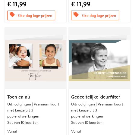
€ 11,99
€ 11,99
offers
offers
Elke dag lage prijzen
Elke dag lage prijzen
Toen en nu
Gedeeltelijke kleurfilter
Uitnodigingen | Premium kaart
Uitnodigingen | Premium kaart
met keuze uit 3
met keuze uit 3
papierafwerkingen
papierafwerkingen
Set van 10 kaarten
Set van 10 kaarten
Vanaf
Vanaf