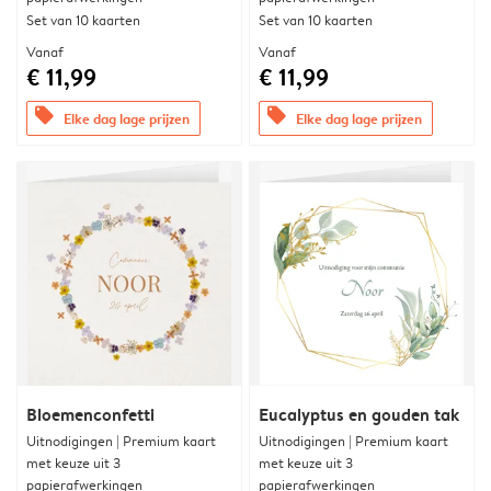
Set van 10 kaarten
Set van 10 kaarten
Vanaf
Vanaf
€ 11,99
€ 11,99
offers
offers
Elke dag lage prijzen
Elke dag lage prijzen
Bloemenconfetti
Eucalyptus en gouden tak
Uitnodigingen | Premium kaart
Uitnodigingen | Premium kaart
met keuze uit 3
met keuze uit 3
papierafwerkingen
papierafwerkingen