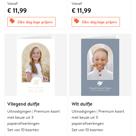
Vanaf
Vanaf
€ 11,99
€ 11,99
offers
offers
Elke dag lage prijzen
Elke dag lage prijzen
Vliegend duifje
Wit duifje
Uitnodigingen | Premium kaart
Uitnodigingen | Premium kaart
met keuze uit 3
met keuze uit 3
papierafwerkingen
papierafwerkingen
Set van 10 kaarten
Set van 10 kaarten