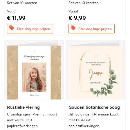
Set van 10 kaarten
Set van 10 kaarten
Vanaf
Vanaf
€ 11,99
€ 9,99
offers
offers
Elke dag lage prijzen
Elke dag lage prijzen
Rustieke viering
Gouden botanische boog
Uitnodigingen | Premium kaart
Uitnodigingen | Premium kaart
met keuze uit 3
met keuze uit 3
papierafwerkingen
papierafwerkingen