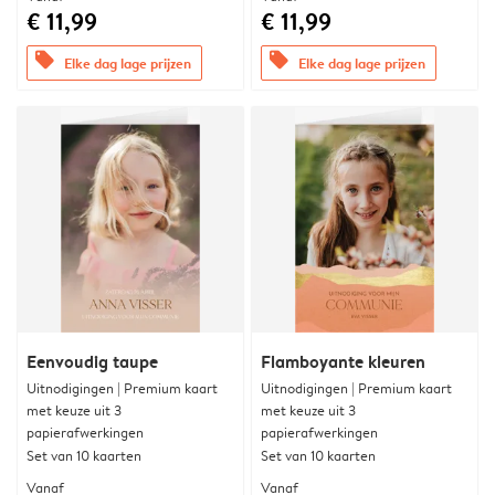
€ 11,99
€ 11,99
offers
offers
Elke dag lage prijzen
Elke dag lage prijzen
Eenvoudig taupe
Flamboyante kleuren
Uitnodigingen | Premium kaart
Uitnodigingen | Premium kaart
met keuze uit 3
met keuze uit 3
papierafwerkingen
papierafwerkingen
Set van 10 kaarten
Set van 10 kaarten
Vanaf
Vanaf