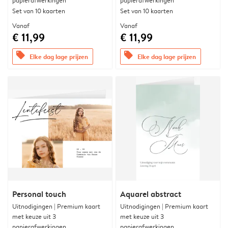
papierafwerkingen
papierafwerkingen
Set van 10 kaarten
Set van 10 kaarten
Vanaf
Vanaf
€ 11,99
€ 11,99
offers
offers
Elke dag lage prijzen
Elke dag lage prijzen
Personal touch
Aquarel abstract
Uitnodigingen | Premium kaart
Uitnodigingen | Premium kaart
met keuze uit 3
met keuze uit 3
papierafwerkingen
papierafwerkingen