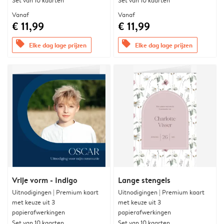
Set van 10 kaarten
Set van 10 kaarten
Vanaf
Vanaf
€ 11,99
€ 11,99
offers
offers
Elke dag lage prijzen
Elke dag lage prijzen
Vrije vorm - Indigo
Lange stengels
Uitnodigingen | Premium kaart
Uitnodigingen | Premium kaart
met keuze uit 3
met keuze uit 3
papierafwerkingen
papierafwerkingen
Set van 10 kaarten
Set van 10 kaarten