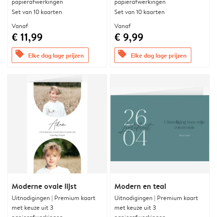
papierafwerkingen
papierafwerkingen
Set van 10 kaarten
Set van 10 kaarten
Vanaf
Vanaf
€ 11,99
€ 9,99
offers
offers
Elke dag lage prijzen
Elke dag lage prijzen
Moderne ovale lijst
Modern en teal
Uitnodigingen | Premium kaart
Uitnodigingen | Premium kaart
met keuze uit 3
met keuze uit 3