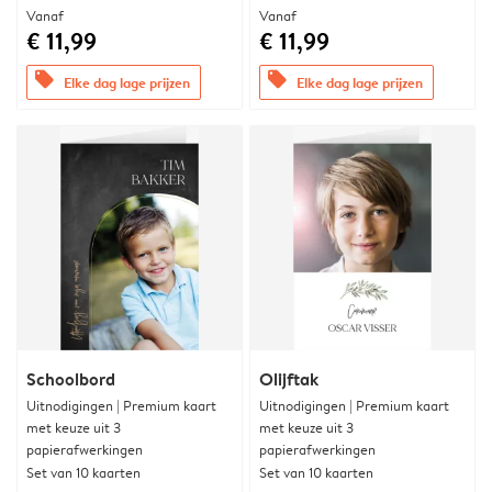
Vanaf
Vanaf
€ 11,99
€ 11,99
offers
offers
Elke dag lage prijzen
Elke dag lage prijzen
Schoolbord
Olijftak
Uitnodigingen | Premium kaart
Uitnodigingen | Premium kaart
met keuze uit 3
met keuze uit 3
papierafwerkingen
papierafwerkingen
Set van 10 kaarten
Set van 10 kaarten