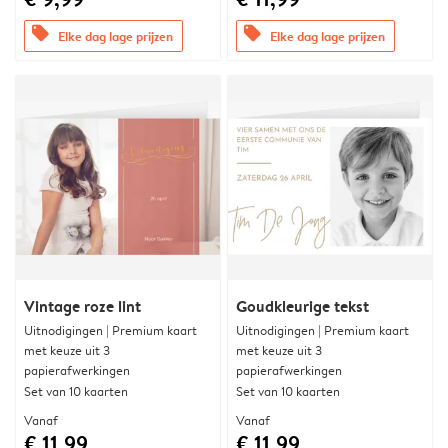
offers
offers
Elke dag lage prijzen
Elke dag lage prijzen
Vintage roze lint
Goudkleurige tekst
Uitnodigingen | Premium kaart
Uitnodigingen | Premium kaart
met keuze uit 3
met keuze uit 3
papierafwerkingen
papierafwerkingen
Set van 10 kaarten
Set van 10 kaarten
Vanaf
Vanaf
€ 11,99
€ 11,99