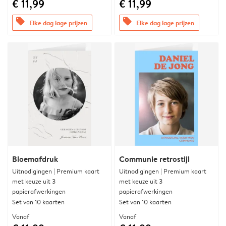
€ 11,99
€ 11,99
offers
offers
Elke dag lage prijzen
Elke dag lage prijzen
Bloemafdruk
Communie retrostijl
Uitnodigingen | Premium kaart
Uitnodigingen | Premium kaart
met keuze uit 3
met keuze uit 3
papierafwerkingen
papierafwerkingen
Set van 10 kaarten
Set van 10 kaarten
Vanaf
Vanaf