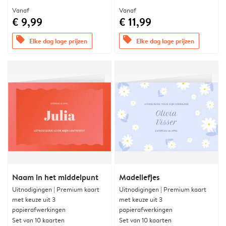
Vanaf
Vanaf
€ 9,99
€ 11,99
offers
offers
Elke dag lage prijzen
Elke dag lage prijzen
Naam in het middelpunt
Madeliefjes
Uitnodigingen | Premium kaart
Uitnodigingen | Premium kaart
met keuze uit 3
met keuze uit 3
papierafwerkingen
papierafwerkingen
Set van 10 kaarten
Set van 10 kaarten