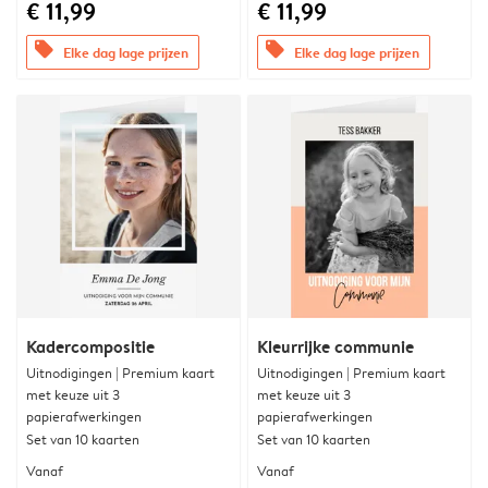
€ 11,99
€ 11,99
offers
offers
Elke dag lage prijzen
Elke dag lage prijzen
Kadercompositie
Kleurrijke communie
Uitnodigingen | Premium kaart
Uitnodigingen | Premium kaart
met keuze uit 3
met keuze uit 3
papierafwerkingen
papierafwerkingen
Set van 10 kaarten
Set van 10 kaarten
Vanaf
Vanaf