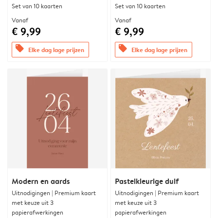
Set van 10 kaarten
Set van 10 kaarten
Vanaf
Vanaf
€ 9,99
€ 9,99
offers
offers
Elke dag lage prijzen
Elke dag lage prijzen
Modern en aards
Pastelkleurige duif
Uitnodigingen | Premium kaart
Uitnodigingen | Premium kaart
met keuze uit 3
met keuze uit 3
papierafwerkingen
papierafwerkingen