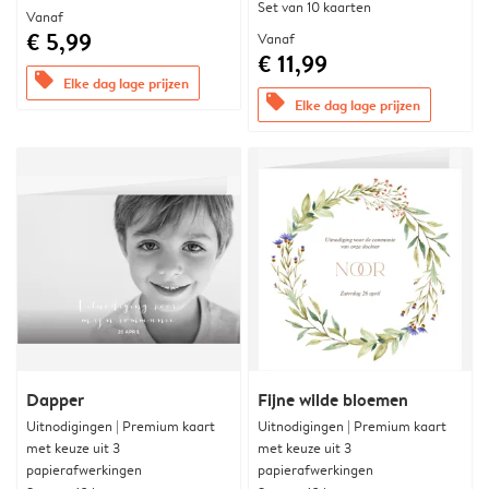
Set van 10 kaarten
Vanaf
€ 5,99
Vanaf
€ 11,99
offers
Elke dag lage prijzen
offers
Elke dag lage prijzen
Dapper
Fijne wilde bloemen
Uitnodigingen | Premium kaart
Uitnodigingen | Premium kaart
met keuze uit 3
met keuze uit 3
papierafwerkingen
papierafwerkingen