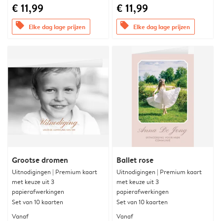
€ 11,99
€ 11,99
offers
offers
Elke dag lage prijzen
Elke dag lage prijzen
Grootse dromen
Ballet rose
Uitnodigingen | Premium kaart
Uitnodigingen | Premium kaart
met keuze uit 3
met keuze uit 3
papierafwerkingen
papierafwerkingen
Set van 10 kaarten
Set van 10 kaarten
Vanaf
Vanaf