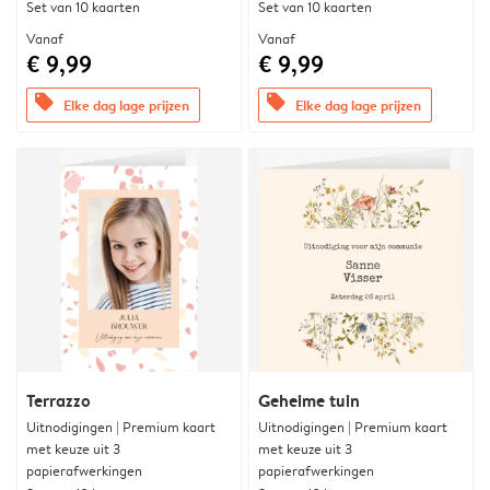
Set van 10 kaarten
Set van 10 kaarten
Vanaf
Vanaf
€ 9,99
€ 9,99
offers
offers
Elke dag lage prijzen
Elke dag lage prijzen
Terrazzo
Geheime tuin
Uitnodigingen | Premium kaart
Uitnodigingen | Premium kaart
met keuze uit 3
met keuze uit 3
papierafwerkingen
papierafwerkingen