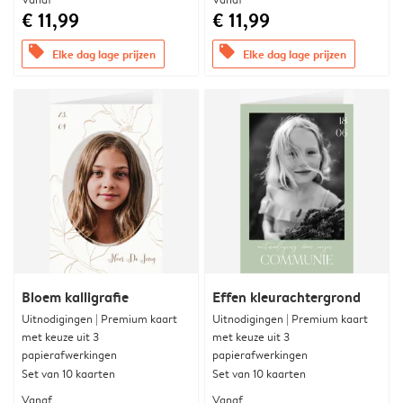
€ 11,99
€ 11,99
offers
offers
Elke dag lage prijzen
Elke dag lage prijzen
Bloem kalligrafie
Effen kleurachtergrond
Uitnodigingen | Premium kaart
Uitnodigingen | Premium kaart
met keuze uit 3
met keuze uit 3
papierafwerkingen
papierafwerkingen
Set van 10 kaarten
Set van 10 kaarten
Vanaf
Vanaf