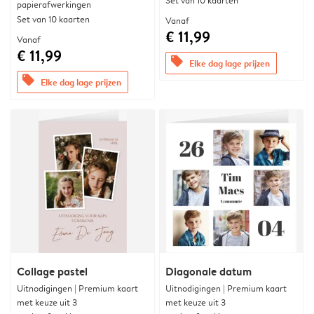
Set van 10 kaarten
papierafwerkingen
Set van 10 kaarten
Vanaf
€ 11,99
Vanaf
€ 11,99
offers
Elke dag lage prijzen
offers
Elke dag lage prijzen
Collage pastel
Diagonale datum
Uitnodigingen | Premium kaart
Uitnodigingen | Premium kaart
met keuze uit 3
met keuze uit 3