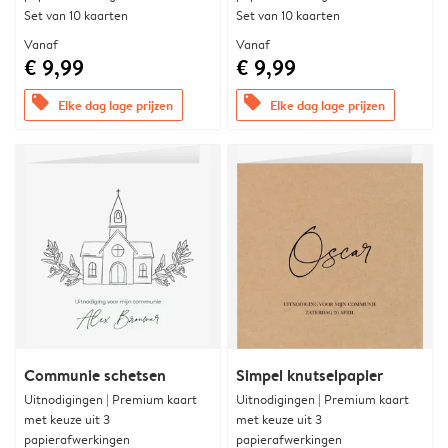
Set van 10 kaarten
Set van 10 kaarten
Vanaf
Vanaf
€ 9,99
€ 9,99
offers
offers
Elke dag lage prijzen
Elke dag lage prijzen
Communie schetsen
Simpel knutselpapier
Uitnodigingen | Premium kaart
Uitnodigingen | Premium kaart
met keuze uit 3
met keuze uit 3
papierafwerkingen
papierafwerkingen