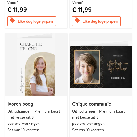
Vanaf
Vanaf
€ 11,99
€ 11,99
offers
offers
Elke dag lage prijzen
Elke dag lage prijzen
Ivoren boog
Chique communie
Uitnodigingen | Premium kaart
Uitnodigingen | Premium kaart
met keuze uit 3
met keuze uit 3
papierafwerkingen
papierafwerkingen
Set van 10 kaarten
Set van 10 kaarten