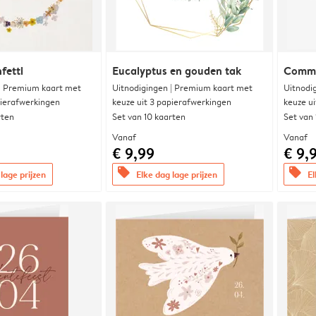
fetti
Eucalyptus en gouden tak
Commu
 | Premium kaart met
Uitnodigingen | Premium kaart met
Uitnodi
pierafwerkingen
keuze uit 3 papierafwerkingen
keuze u
rten
Set van 10 kaarten
Set van
Vanaf
Vanaf
€ 9,99
€ 9,
offers
offers
lage prijzen
Elke dag lage prijzen
El