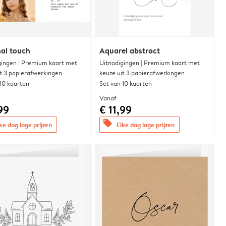
al touch
Aquarel abstract
gingen | Premium kaart met
Uitnodigingen | Premium kaart met
it 3 papierafwerkingen
keuze uit 3 papierafwerkingen
 10 kaarten
Set van 10 kaarten
Vanaf
99
€ 11,99
offers
ke dag lage prijzen
Elke dag lage prijzen