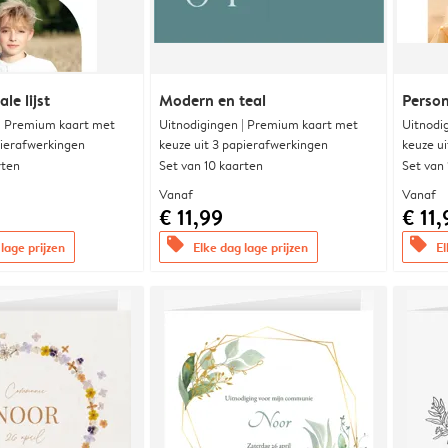
le lijst
Modern en teal
Person
 | Premium kaart met
Uitnodigingen | Premium kaart met
Uitnodi
pierafwerkingen
keuze uit 3 papierafwerkingen
keuze u
rten
Set van 10 kaarten
Set van
Vanaf
Vanaf
€ 11,99
€ 11,
offers
offers
lage prijzen
Elke dag lage prijzen
El