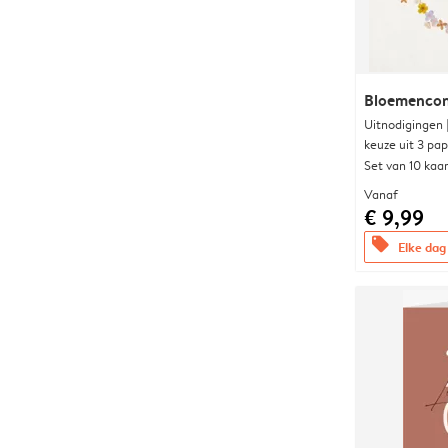
Bloemencon
Uitnodigingen
keuze uit 3 pa
Set van 10 kaa
Vanaf
€ 9,99
offers
Elke dag 