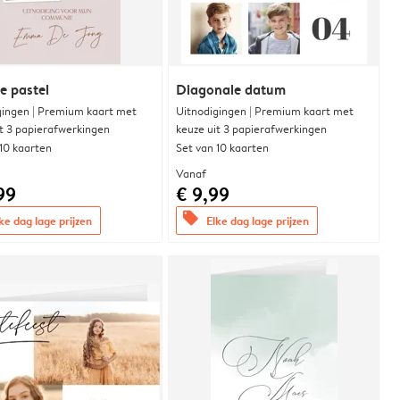
e pastel
Diagonale datum
gingen | Premium kaart met
Uitnodigingen | Premium kaart met
it 3 papierafwerkingen
keuze uit 3 papierafwerkingen
 10 kaarten
Set van 10 kaarten
Vanaf
99
€ 9,99
offers
ke dag lage prijzen
Elke dag lage prijzen