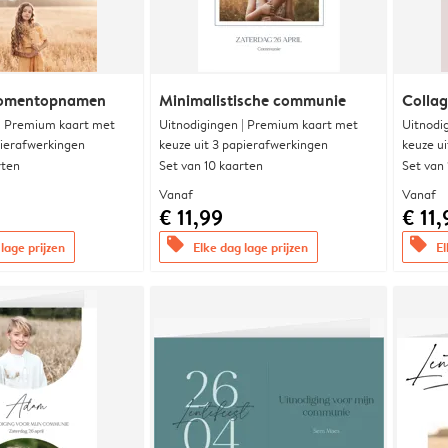
momentopnamen
Minimalistische communie
Collag
 | Premium kaart met
Uitnodigingen | Premium kaart met
Uitnodi
pierafwerkingen
keuze uit 3 papierafwerkingen
keuze u
rten
Set van 10 kaarten
Set van
Vanaf
Vanaf
€ 11,99
€ 11,
offers
offers
lage prijzen
Elke dag lage prijzen
El