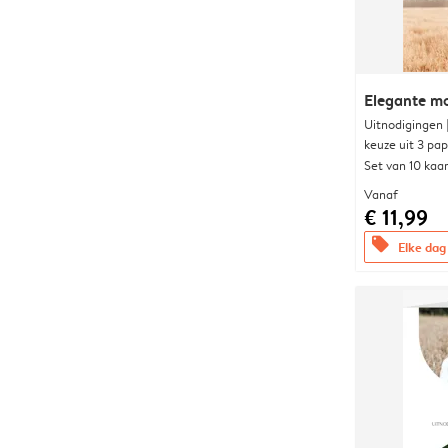
Elegante 
Uitnodigingen
keuze uit 3 pa
Set van 10 kaa
Vanaf
€ 11,99
offers
Elke dag 