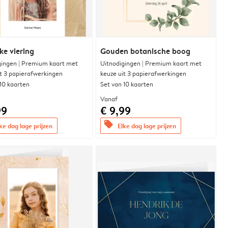
ke viering
Gouden botanische boog
gingen | Premium kaart met
Uitnodigingen | Premium kaart met
it 3 papierafwerkingen
keuze uit 3 papierafwerkingen
 10 kaarten
Set van 10 kaarten
Vanaf
99
€ 9,99
offers
ke dag lage prijzen
Elke dag lage prijzen