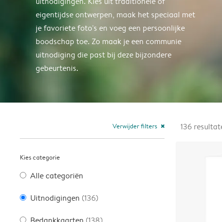
uitnodigingen. Kies uit traditionele of
eigentijdse ontwerpen, maak het speciaal met
je favoriete foto's en voeg een persoonlijke
boodschap toe. Zo maak je een communie
uitnodiging die past bij deze bijzondere
gebeurtenis.
Verwijder filters
136
resultat
close
Kies categorie
Alle categoriën
Uitnodigingen
(136)
Bedankkaarten
(138)