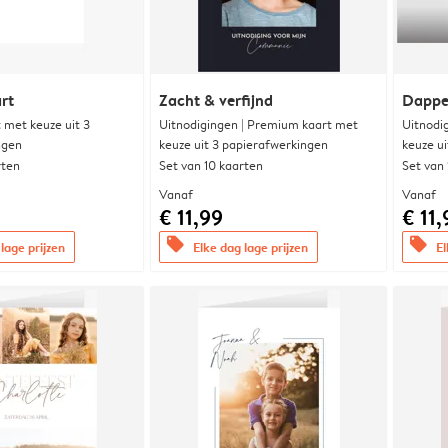
rt
Zacht & verfijnd
Dappe
met keuze uit 3
Uitnodigingen | Premium kaart met
Uitnodi
ngen
keuze uit 3 papierafwerkingen
keuze u
rten
Set van 10 kaarten
Set van
Vanaf
Vanaf
€ 11,99
€ 11,
offers
offers
lage prijzen
Elke dag lage prijzen
El