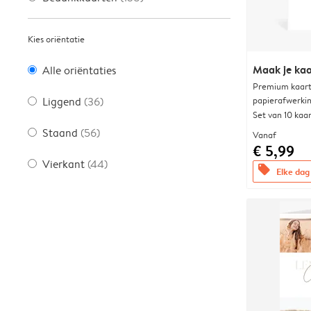
Kies oriëntatie
Maak je kaa
Alle oriëntaties
Premium kaart 
papierafwerki
Liggend
(36)
Set van 10 kaa
Staand
(56)
Vanaf
€ 5,99
Vierkant
(44)
offers
Elke dag 