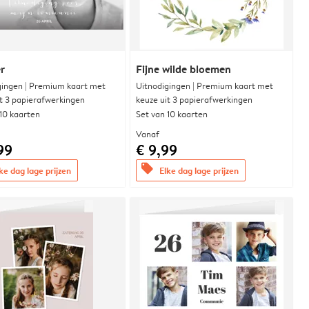
r
Fijne wilde bloemen
gingen | Premium kaart met
Uitnodigingen | Premium kaart met
it 3 papierafwerkingen
keuze uit 3 papierafwerkingen
 10 kaarten
Set van 10 kaarten
Vanaf
99
€ 9,99
offers
ke dag lage prijzen
Elke dag lage prijzen