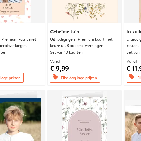
Geheime tuin
In voll
 | Premium kaart met
Uitnodigingen | Premium kaart met
Uitnodi
pierafwerkingen
keuze uit 3 papierafwerkingen
keuze u
rten
Set van 10 kaarten
Set van
Vanaf
Vanaf
€ 9,99
€ 11,
offers
offers
lage prijzen
Elke dag lage prijzen
El