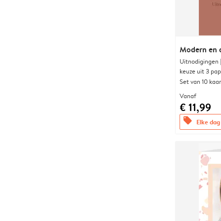
Modern en 
Uitnodigingen
keuze uit 3 pa
Set van 10 kaa
Vanaf
€ 11,99
offers
Elke dag 