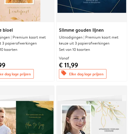
e bloei
Slimme gouden lijnen
gingen | Premium kaart met
Uitnodigingen | Premium kaart met
it 3 papierafwerkingen
keuze uit 3 papierafwerkingen
 10 kaarten
Set van 10 kaarten
Vanaf
99
€ 11,99
offers
ke dag lage prijzen
Elke dag lage prijzen