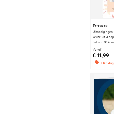
Terrazzo
Uitnodigingen
keuze uit 3 pa
Set van 10 kaa
Vanaf
€ 11,99
offers
Elke dag 