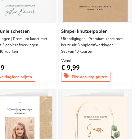
nie schetsen
Simpel knutselpapier
gingen | Premium kaart met
Uitnodigingen | Premium kaart met
it 3 papierafwerkingen
keuze uit 3 papierafwerkingen
 10 kaarten
Set van 10 kaarten
Vanaf
99
€ 9,99
offers
ke dag lage prijzen
Elke dag lage prijzen