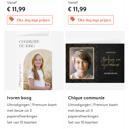
Vanaf
Vanaf
€ 11,99
€ 11,99
offers
offers
Elke dag lage prijzen
Elke dag lage prijzen
Ivoren boog
Chique communie
Uitnodigingen | Premium kaart
Uitnodigingen | Premium kaart
met keuze uit 3
met keuze uit 3
papierafwerkingen
papierafwerkingen
Set van 10 kaarten
Set van 10 kaarten