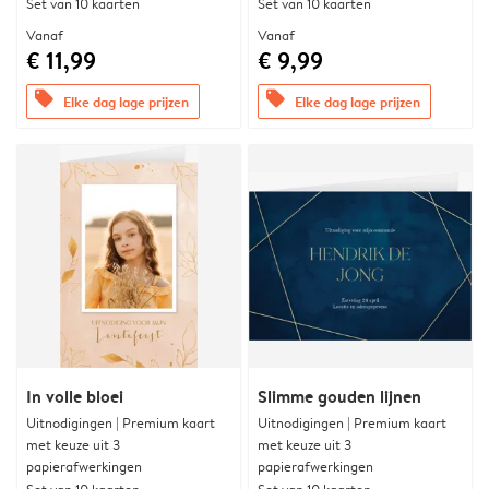
Set van 10 kaarten
Set van 10 kaarten
Vanaf
Vanaf
€ 11,99
€ 9,99
offers
offers
Elke dag lage prijzen
Elke dag lage prijzen
In volle bloei
Slimme gouden lijnen
Uitnodigingen | Premium kaart
Uitnodigingen | Premium kaart
met keuze uit 3
met keuze uit 3
papierafwerkingen
papierafwerkingen