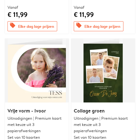
Vanaf
Vanaf
€ 11,99
€ 11,99
offers
offers
Elke dag lage prijzen
Elke dag lage prijzen
Vrije vorm - Ivoor
Collage groen
Uitnodigingen | Premium kaart
Uitnodigingen | Premium kaart
met keuze uit 3
met keuze uit 3
papierafwerkingen
papierafwerkingen
Set van 10 kaarten
Set van 10 kaarten