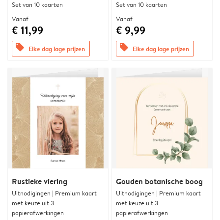
Set van 10 kaarten
Set van 10 kaarten
Vanaf
Vanaf
€ 11,99
€ 9,99
offers
offers
Elke dag lage prijzen
Elke dag lage prijzen
Rustieke viering
Gouden botanische boog
Uitnodigingen | Premium kaart
Uitnodigingen | Premium kaart
met keuze uit 3
met keuze uit 3
papierafwerkingen
papierafwerkingen