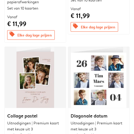
Set van 10 kaarten
papierafwerkingen
Set van 10 kaarten
Vanaf
€ 11,99
Vanaf
€ 11,99
offers
Elke dag lage prijzen
offers
Elke dag lage prijzen
Collage pastel
Diagonale datum
Uitnodigingen | Premium kaart
Uitnodigingen | Premium kaart
met keuze uit 3
met keuze uit 3