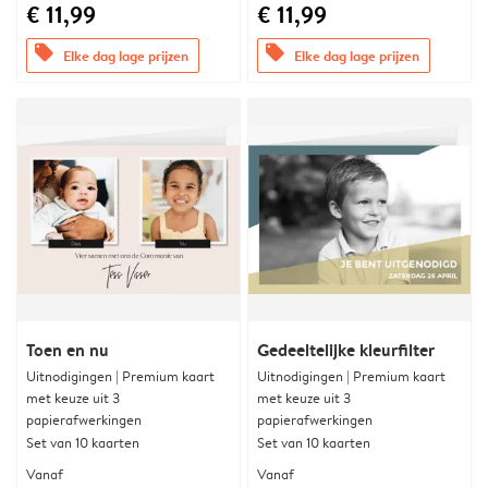
€ 11,99
€ 11,99
offers
offers
Elke dag lage prijzen
Elke dag lage prijzen
Toen en nu
Gedeeltelijke kleurfilter
Uitnodigingen | Premium kaart
Uitnodigingen | Premium kaart
met keuze uit 3
met keuze uit 3
papierafwerkingen
papierafwerkingen
Set van 10 kaarten
Set van 10 kaarten
Vanaf
Vanaf