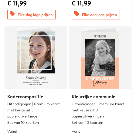
€ 11,99
€ 11,99
offers
offers
Elke dag lage prijzen
Elke dag lage prijzen
Kadercompositie
Kleurrijke communie
Uitnodigingen | Premium kaart
Uitnodigingen | Premium kaart
met keuze uit 3
met keuze uit 3
papierafwerkingen
papierafwerkingen
Set van 10 kaarten
Set van 10 kaarten
Vanaf
Vanaf