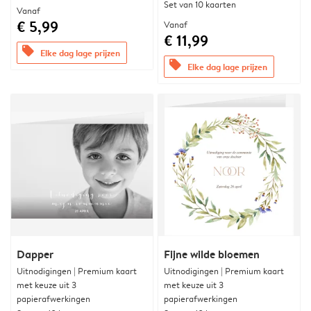
Set van 10 kaarten
Vanaf
€ 5,99
Vanaf
€ 11,99
offers
Elke dag lage prijzen
offers
Elke dag lage prijzen
Dapper
Fijne wilde bloemen
Uitnodigingen | Premium kaart
Uitnodigingen | Premium kaart
met keuze uit 3
met keuze uit 3
papierafwerkingen
papierafwerkingen