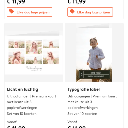
€ 11,99
€ 11,99
offers
offers
Elke dag lage prijzen
Elke dag lage prijzen
Licht en luchtig
Typografie label
Uitnodigingen | Premium kaart
Uitnodigingen | Premium kaart
met keuze uit 3
met keuze uit 3
papierafwerkingen
papierafwerkingen
Set van 10 kaarten
Set van 10 kaarten
Vanaf
Vanaf