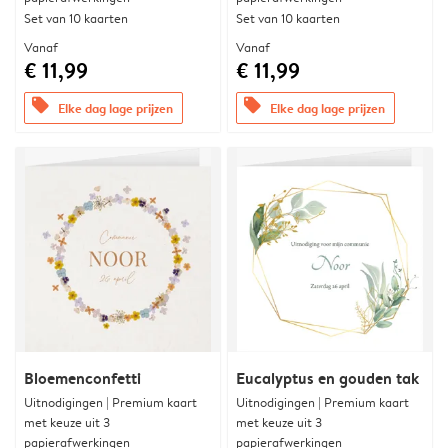
Set van 10 kaarten
Set van 10 kaarten
Vanaf
Vanaf
€ 11,99
€ 11,99
offers
offers
Elke dag lage prijzen
Elke dag lage prijzen
Bloemenconfetti
Eucalyptus en gouden tak
Uitnodigingen | Premium kaart
Uitnodigingen | Premium kaart
met keuze uit 3
met keuze uit 3
papierafwerkingen
papierafwerkingen