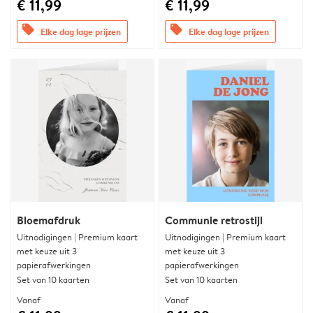
€ 11,99
€ 11,99
offers
offers
Elke dag lage prijzen
Elke dag lage prijzen
Bloemafdruk
Communie retrostijl
Uitnodigingen | Premium kaart
Uitnodigingen | Premium kaart
met keuze uit 3
met keuze uit 3
papierafwerkingen
papierafwerkingen
Set van 10 kaarten
Set van 10 kaarten
Vanaf
Vanaf