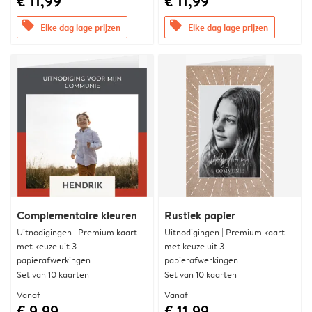
€ 11,99
€ 11,99
offers
offers
Elke dag lage prijzen
Elke dag lage prijzen
Complementaire kleuren
Rustiek papier
Uitnodigingen | Premium kaart
Uitnodigingen | Premium kaart
met keuze uit 3
met keuze uit 3
papierafwerkingen
papierafwerkingen
Set van 10 kaarten
Set van 10 kaarten
Vanaf
Vanaf
€ 9,99
€ 11,99