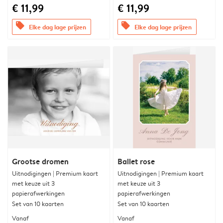
€ 11,99
€ 11,99
offers
offers
Elke dag lage prijzen
Elke dag lage prijzen
Grootse dromen
Ballet rose
Uitnodigingen | Premium kaart
Uitnodigingen | Premium kaart
met keuze uit 3
met keuze uit 3
papierafwerkingen
papierafwerkingen
Set van 10 kaarten
Set van 10 kaarten
Vanaf
Vanaf