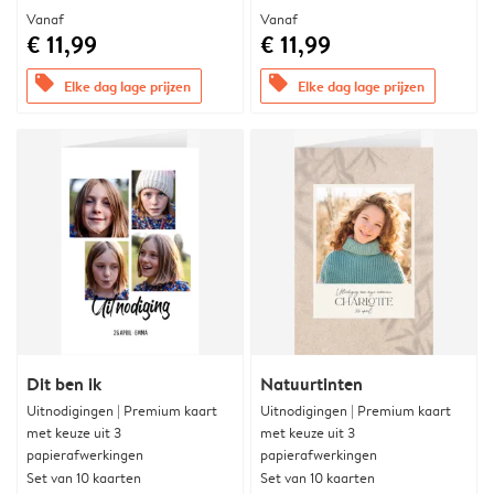
Vanaf
Vanaf
€ 11,99
€ 11,99
offers
offers
Elke dag lage prijzen
Elke dag lage prijzen
Dit ben ik
Natuurtinten
Uitnodigingen | Premium kaart
Uitnodigingen | Premium kaart
met keuze uit 3
met keuze uit 3
papierafwerkingen
papierafwerkingen
Set van 10 kaarten
Set van 10 kaarten