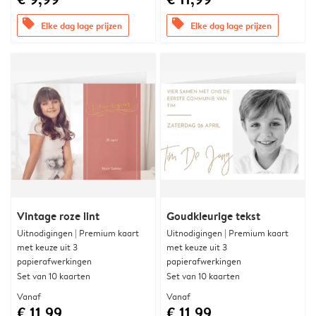
offers
offers
Elke dag lage prijzen
Elke dag lage prijzen
Vintage roze lint
Goudkleurige tekst
Uitnodigingen | Premium kaart
Uitnodigingen | Premium kaart
met keuze uit 3
met keuze uit 3
papierafwerkingen
papierafwerkingen
Set van 10 kaarten
Set van 10 kaarten
Vanaf
Vanaf
€ 11,99
€ 11,99