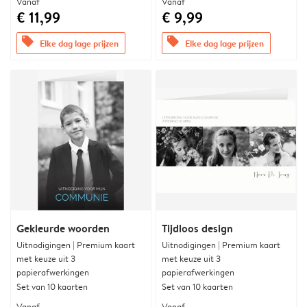
Vanaf
Vanaf
€ 11,99
€ 9,99
offers
offers
Elke dag lage prijzen
Elke dag lage prijzen
Gekleurde woorden
Tijdloos design
Uitnodigingen | Premium kaart
Uitnodigingen | Premium kaart
met keuze uit 3
met keuze uit 3
papierafwerkingen
papierafwerkingen
Set van 10 kaarten
Set van 10 kaarten
Vanaf
Vanaf