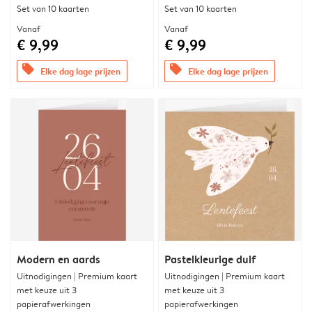
Set van 10 kaarten
Set van 10 kaarten
Vanaf
Vanaf
€ 9,99
€ 9,99
offers
offers
Elke dag lage prijzen
Elke dag lage prijzen
Modern en aards
Pastelkleurige duif
Uitnodigingen | Premium kaart
Uitnodigingen | Premium kaart
met keuze uit 3
met keuze uit 3
papierafwerkingen
papierafwerkingen