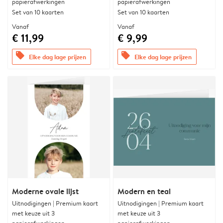
papierafwerkingen
papierafwerkingen
Set van 10 kaarten
Set van 10 kaarten
Vanaf
Vanaf
€ 11,99
€ 9,99
offers
offers
Elke dag lage prijzen
Elke dag lage prijzen
Moderne ovale lijst
Modern en teal
Uitnodigingen | Premium kaart
Uitnodigingen | Premium kaart
met keuze uit 3
met keuze uit 3