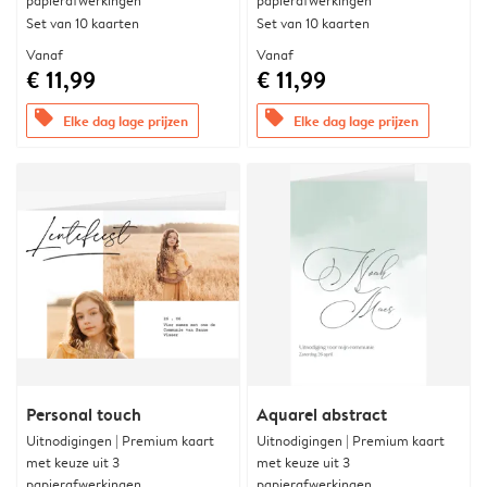
papierafwerkingen
papierafwerkingen
Set van 10 kaarten
Set van 10 kaarten
Vanaf
Vanaf
€ 11,99
€ 11,99
offers
offers
Elke dag lage prijzen
Elke dag lage prijzen
Personal touch
Aquarel abstract
Uitnodigingen | Premium kaart
Uitnodigingen | Premium kaart
met keuze uit 3
met keuze uit 3
papierafwerkingen
papierafwerkingen