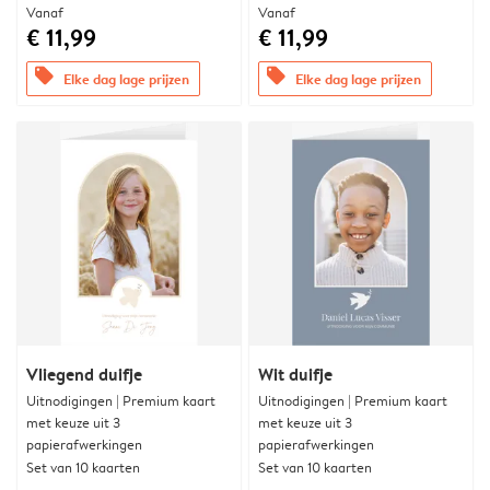
Vanaf
Vanaf
€ 11,99
€ 11,99
offers
offers
Elke dag lage prijzen
Elke dag lage prijzen
Vliegend duifje
Wit duifje
Uitnodigingen | Premium kaart
Uitnodigingen | Premium kaart
met keuze uit 3
met keuze uit 3
papierafwerkingen
papierafwerkingen
Set van 10 kaarten
Set van 10 kaarten