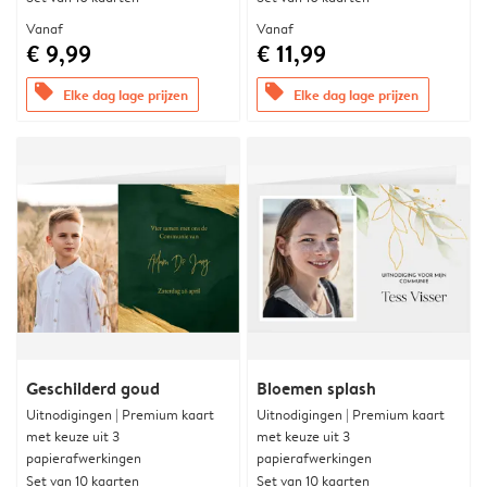
Vanaf
Vanaf
€ 9,99
€ 11,99
offers
offers
Elke dag lage prijzen
Elke dag lage prijzen
Geschilderd goud
Bloemen splash
Uitnodigingen | Premium kaart
Uitnodigingen | Premium kaart
met keuze uit 3
met keuze uit 3
papierafwerkingen
papierafwerkingen
Set van 10 kaarten
Set van 10 kaarten