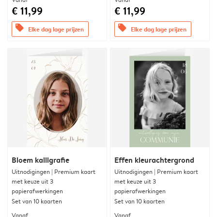
€ 11,99
€ 11,99
offers
offers
Elke dag lage prijzen
Elke dag lage prijzen
Bloem kalligrafie
Effen kleurachtergrond
Uitnodigingen | Premium kaart
Uitnodigingen | Premium kaart
met keuze uit 3
met keuze uit 3
papierafwerkingen
papierafwerkingen
Set van 10 kaarten
Set van 10 kaarten
Vanaf
Vanaf