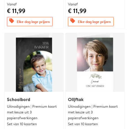
Vanaf
Vanaf
€ 11,99
€ 11,99
offers
offers
Elke dag lage prijzen
Elke dag lage prijzen
Schoolbord
Olijftak
Uitnodigingen | Premium kaart
Uitnodigingen | Premium kaart
met keuze uit 3
met keuze uit 3
papierafwerkingen
papierafwerkingen
Set van 10 kaarten
Set van 10 kaarten