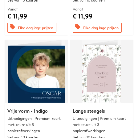
Set van 10 kaarten
Set van 10 kaarten
Vanaf
Vanaf
€ 11,99
€ 11,99
offers
offers
Elke dag lage prijzen
Elke dag lage prijzen
Vrije vorm - Indigo
Lange stengels
Uitnodigingen | Premium kaart
Uitnodigingen | Premium kaart
met keuze uit 3
met keuze uit 3
papierafwerkingen
papierafwerkingen
Set van 10 kaarten
Set van 10 kaarten