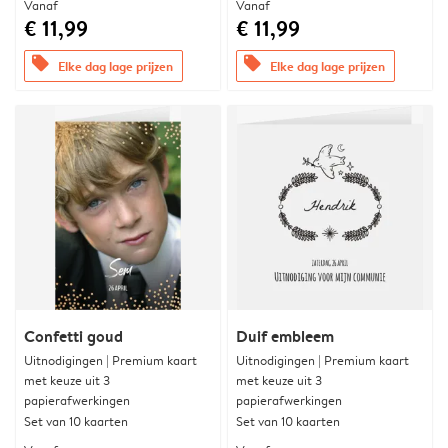
Vanaf
Vanaf
€ 11,99
€ 11,99
offers
offers
Elke dag lage prijzen
Elke dag lage prijzen
Confetti goud
Duif embleem
Uitnodigingen | Premium kaart
Uitnodigingen | Premium kaart
met keuze uit 3
met keuze uit 3
papierafwerkingen
papierafwerkingen
Set van 10 kaarten
Set van 10 kaarten