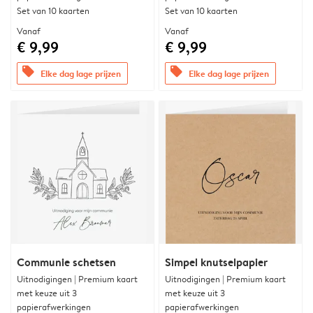
Set van 10 kaarten
Set van 10 kaarten
Vanaf
Vanaf
€ 9,99
€ 9,99
offers
offers
Elke dag lage prijzen
Elke dag lage prijzen
Communie schetsen
Simpel knutselpapier
Uitnodigingen | Premium kaart
Uitnodigingen | Premium kaart
met keuze uit 3
met keuze uit 3
papierafwerkingen
papierafwerkingen