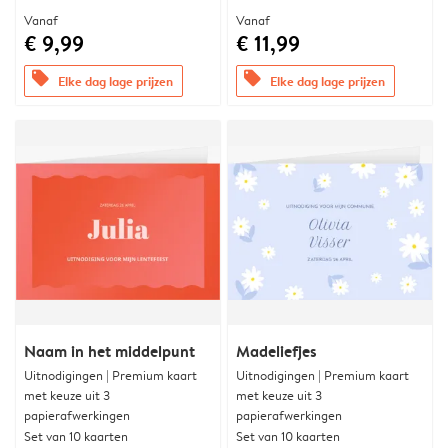
Vanaf
Vanaf
€ 9,99
€ 11,99
offers
offers
Elke dag lage prijzen
Elke dag lage prijzen
Naam in het middelpunt
Madeliefjes
Uitnodigingen | Premium kaart
Uitnodigingen | Premium kaart
met keuze uit 3
met keuze uit 3
papierafwerkingen
papierafwerkingen
Set van 10 kaarten
Set van 10 kaarten