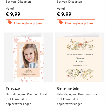
Set van 10 kaarten
Set van 10 kaarten
Vanaf
Vanaf
€ 9,99
€ 9,99
offers
offers
Elke dag lage prijzen
Elke dag lage prijzen
Terrazzo
Geheime tuin
Uitnodigingen | Premium kaart
Uitnodigingen | Premium kaart
met keuze uit 3
met keuze uit 3
papierafwerkingen
papierafwerkingen