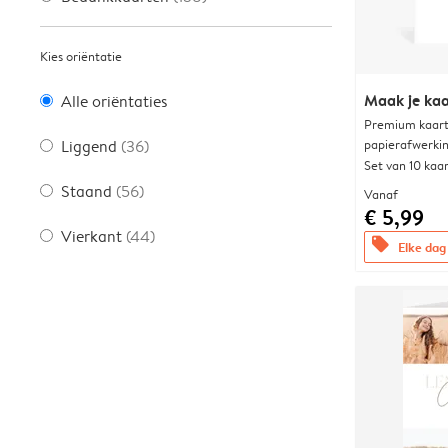
Kies oriëntatie
Maak je kaa
Alle oriëntaties
Premium kaart 
papierafwerki
Liggend
(36)
Set van 10 kaa
Staand
(56)
Vanaf
€ 5,99
Vierkant
(44)
offers
Elke dag 