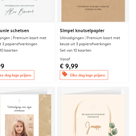
nie schetsen
Simpel knutselpapier
gingen | Premium kaart met
Uitnodigingen | Premium kaart met
it 3 papierafwerkingen
keuze uit 3 papierafwerkingen
 10 kaarten
Set van 10 kaarten
Vanaf
99
€ 9,99
offers
ke dag lage prijzen
Elke dag lage prijzen