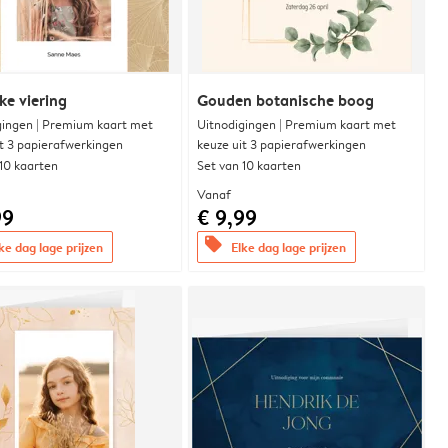
ke viering
Gouden botanische boog
gingen | Premium kaart met
Uitnodigingen | Premium kaart met
it 3 papierafwerkingen
keuze uit 3 papierafwerkingen
 10 kaarten
Set van 10 kaarten
Vanaf
99
€ 9,99
offers
ke dag lage prijzen
Elke dag lage prijzen