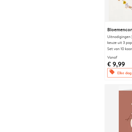
Bloemencon
Uitnodigingen
keuze uit 3 pa
Set van 10 kaa
Vanaf
€ 9,99
offers
Elke dag 