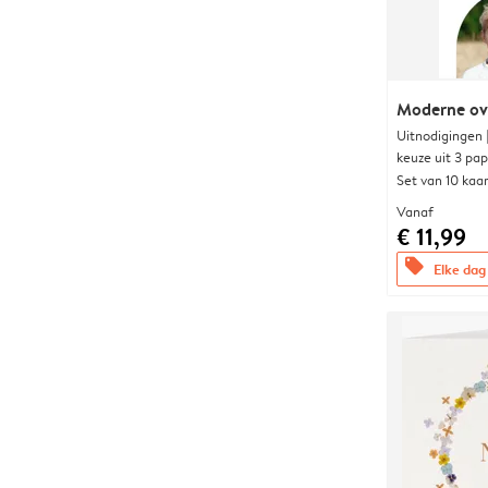
Moderne ova
Uitnodigingen
keuze uit 3 pa
Set van 10 kaa
Vanaf
€ 11,99
offers
Elke dag 