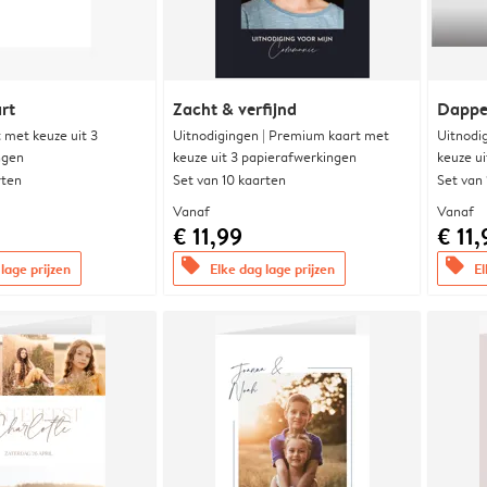
rt
Zacht & verfijnd
Dappe
met keuze uit 3
Uitnodigingen | Premium kaart met
Uitnodi
ngen
keuze uit 3 papierafwerkingen
keuze u
rten
Set van 10 kaarten
Set van
Vanaf
Vanaf
€ 11,99
€ 11,
offers
offers
lage prijzen
Elke dag lage prijzen
El