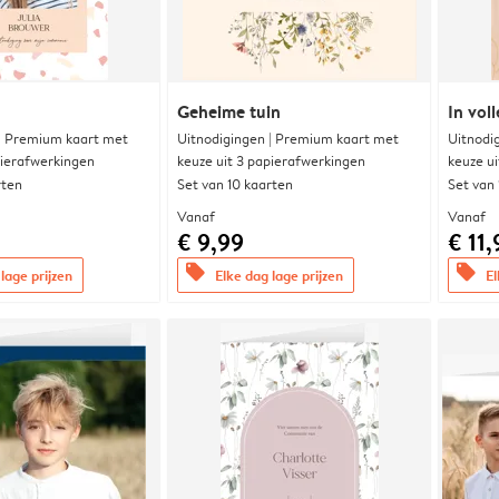
Geheime tuin
In voll
 | Premium kaart met
Uitnodigingen | Premium kaart met
Uitnodi
pierafwerkingen
keuze uit 3 papierafwerkingen
keuze u
rten
Set van 10 kaarten
Set van
Vanaf
Vanaf
€ 9,99
€ 11,
offers
offers
lage prijzen
Elke dag lage prijzen
El