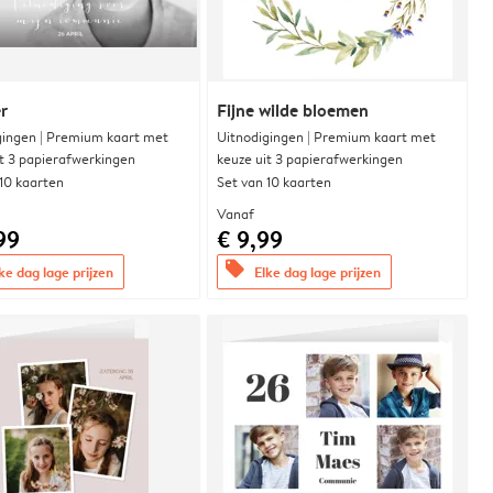
r
Fijne wilde bloemen
gingen | Premium kaart met
Uitnodigingen | Premium kaart met
it 3 papierafwerkingen
keuze uit 3 papierafwerkingen
 10 kaarten
Set van 10 kaarten
Vanaf
99
€ 9,99
offers
ke dag lage prijzen
Elke dag lage prijzen