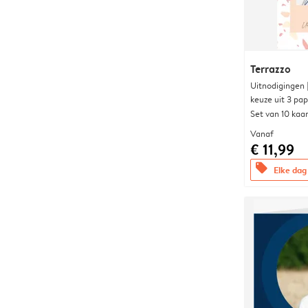
Terrazzo
Uitnodigingen
keuze uit 3 pa
Set van 10 kaa
Vanaf
€ 11,99
offers
Elke dag 