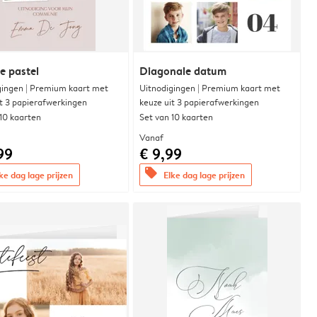
e pastel
Diagonale datum
gingen | Premium kaart met
Uitnodigingen | Premium kaart met
it 3 papierafwerkingen
keuze uit 3 papierafwerkingen
 10 kaarten
Set van 10 kaarten
Vanaf
99
€ 9,99
offers
ke dag lage prijzen
Elke dag lage prijzen