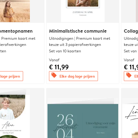
momentopnamen
Minimalistische communie
Collag
 | Premium kaart met
Uitnodigingen | Premium kaart met
Uitnodi
pierafwerkingen
keuze uit 3 papierafwerkingen
keuze u
rten
Set van 10 kaarten
Set van
Vanaf
Vanaf
€ 11,99
€ 11,
offers
offers
lage prijzen
Elke dag lage prijzen
El