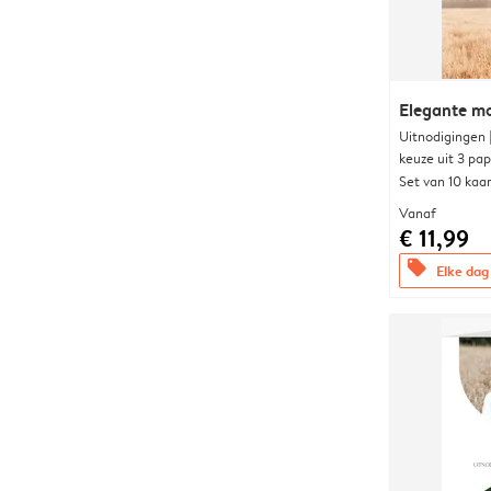
Elegante 
Uitnodigingen
keuze uit 3 pa
Set van 10 kaa
Vanaf
€ 11,99
offers
Elke dag 