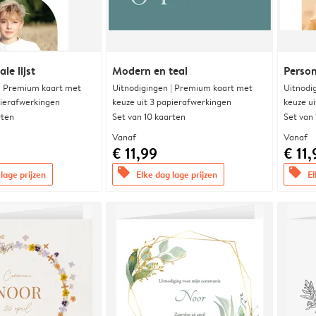
le lijst
Modern en teal
Person
 | Premium kaart met
Uitnodigingen | Premium kaart met
Uitnodi
pierafwerkingen
keuze uit 3 papierafwerkingen
keuze u
rten
Set van 10 kaarten
Set van
Vanaf
Vanaf
€ 11,99
€ 11,
offers
offers
lage prijzen
Elke dag lage prijzen
El