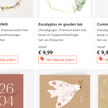
fetti
Eucalyptus en gouden tak
Commu
 | Premium kaart met
Uitnodigingen | Premium kaart met
Uitnodi
pierafwerkingen
keuze uit 3 papierafwerkingen
keuze u
rten
Set van 10 kaarten
Set van
Vanaf
Vanaf
€ 9,99
€ 9,
offers
offers
lage prijzen
Elke dag lage prijzen
El