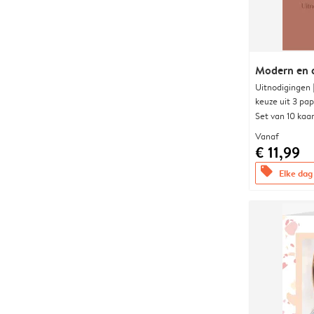
Modern en 
Uitnodigingen
keuze uit 3 pa
Set van 10 kaa
Vanaf
€ 11,99
offers
Elke dag 