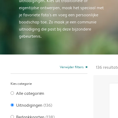
uitnodigingen. Kies uit traditionele of
eigentijdse ontwerpen, maak het speciaal met
je favoriete foto's en voeg een persoonlijke
boodschap toe. Zo maak je een communie
uitnodiging die past bij deze bijzondere
gebeurtenis.
Verwijder filters
136
resultat
close
Kies categorie
Alle categoriën
Uitnodigingen
(136)
Bedankkaarten
(138)