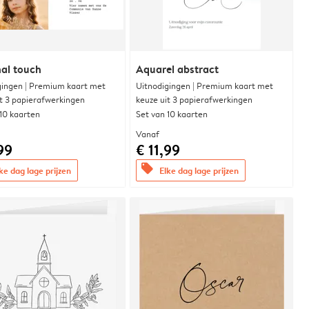
al touch
Aquarel abstract
gingen | Premium kaart met
Uitnodigingen | Premium kaart met
it 3 papierafwerkingen
keuze uit 3 papierafwerkingen
 10 kaarten
Set van 10 kaarten
Vanaf
99
€ 11,99
offers
ke dag lage prijzen
Elke dag lage prijzen