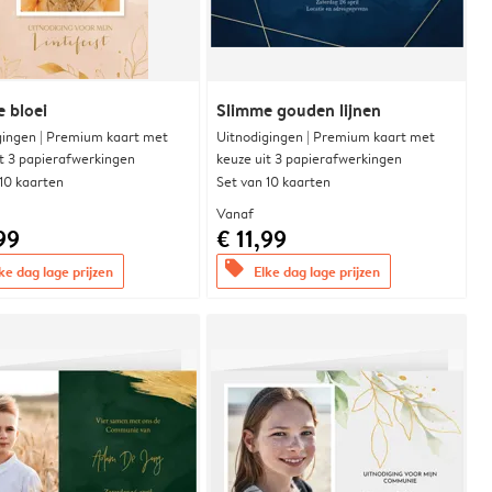
e bloei
Slimme gouden lijnen
gingen | Premium kaart met
Uitnodigingen | Premium kaart met
it 3 papierafwerkingen
keuze uit 3 papierafwerkingen
 10 kaarten
Set van 10 kaarten
Vanaf
99
€ 11,99
offers
ke dag lage prijzen
Elke dag lage prijzen