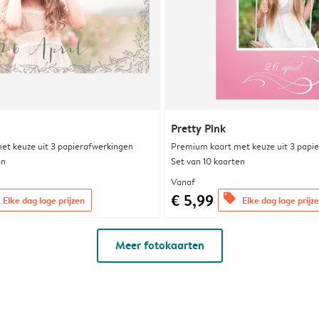
Pretty Pink
et keuze uit 3 papierafwerkingen
Premium kaart met keuze uit 3 papi
en
Set van 10 kaarten
Vanaf
€ 5,99
offers
Elke dag lage prijzen
Elke dag lage prijz
Meer fotokaarten