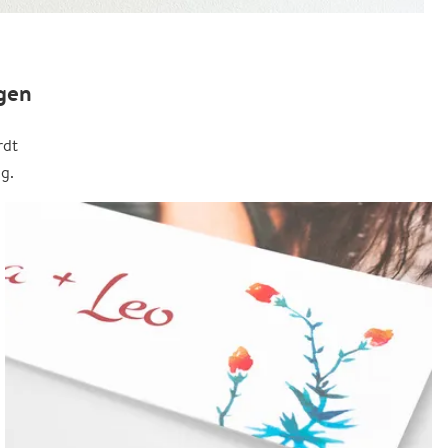
gen
rdt
g.