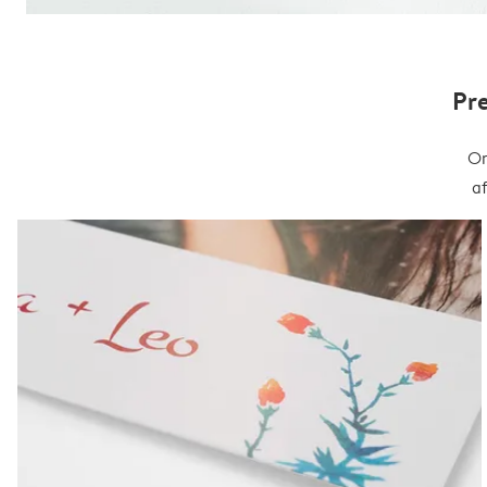
Pr
On
a