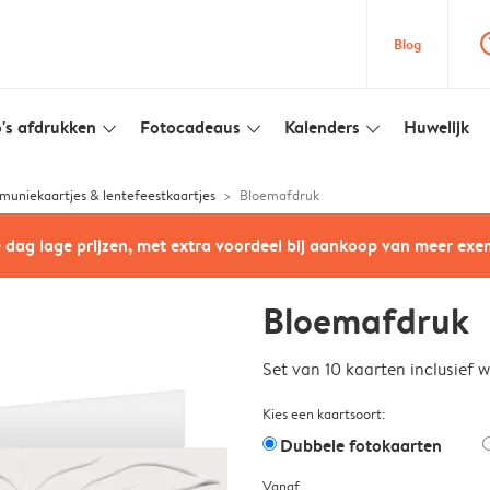
question
Blog
's afdrukken
Fotocadeaus
Kalenders
Huwelijk
slim_arrow_down
slim_arrow_down
slim_arrow_down
uniekaartjes & lentefeestkaartjes
Bloemafdruk
e dag lage prijzen, met extra voordeel bij aankoop van meer ex
Bloemafdruk
Set van 10 kaarten inclusief 
Kies een kaartsoort:
Dubbele fotokaarten
Vanaf