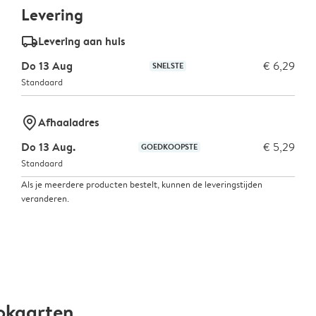
Levering
delivery_standard_v2
Levering aan huis
Do 13 Aug
€ 6,29
SNELSTE
Standaard
marker-pin
Afhaaladres
Do 13 Aug.
€ 5,29
GOEDKOOPSTE
Standaard
Als je meerdere producten bestelt, kunnen de leveringstijden
veranderen.
okaarten