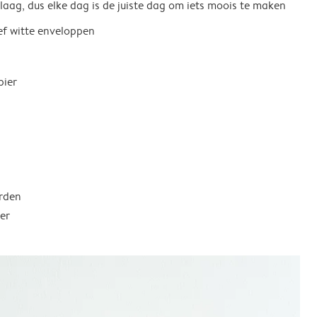
 laag, dus elke dag is de juiste dag om iets moois te maken
ief witte enveloppen
pier
rden
er