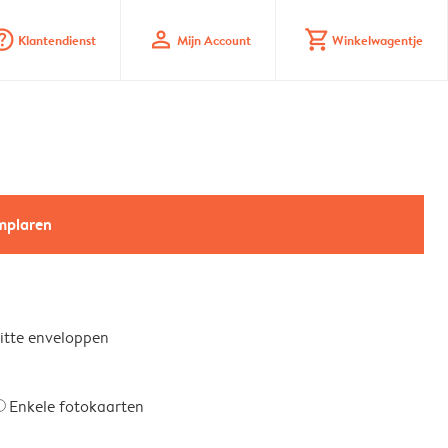
_mark_circle
profile
shopping_cart
Klantendienst
Mijn Account
Winkelwagentje
emplaren
witte enveloppen
Enkele fotokaarten