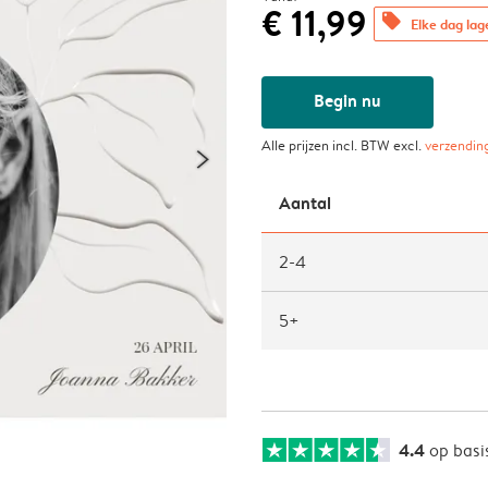
€ 11,99
offers
Elke dag lag
Begin nu
Alle prijzen incl. BTW excl.
verzendin
Aantal
2-4
5+
4.4
op basi