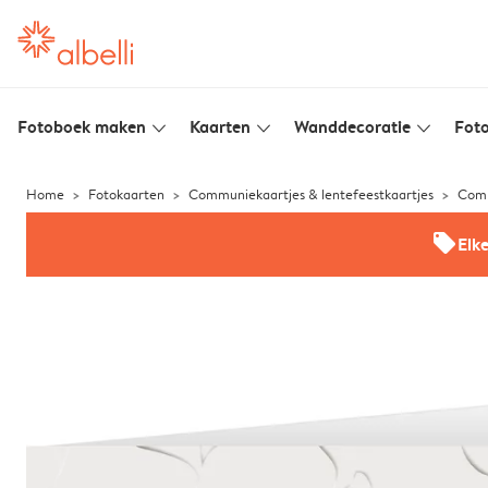
Fotoboek maken
Kaarten
Wanddecoratie
Foto
slim_arrow_down
slim_arrow_down
slim_arrow_down
Home
Fotokaarten
Communiekaartjes & lentefeestkaartjes
Comm
offers
Elk