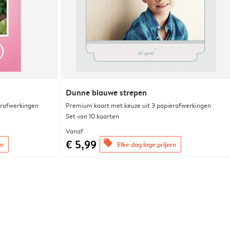
Dunne blauwe strepen
erafwerkingen
Premium kaart met keuze uit 3 papierafwerkingen
Set van 10 kaarten
Vanaf
€ 5,99
offers
en
Elke dag lage prijzen