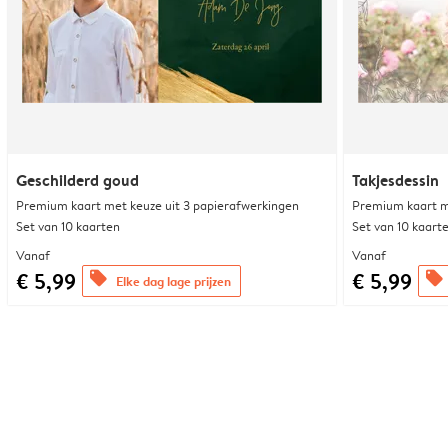
Geschilderd goud
Takjesdessin
Premium kaart met keuze uit 3 papierafwerkingen
Premium kaart m
Set van 10 kaarten
Set van 10 kaart
Vanaf
Vanaf
€ 5,99
€ 5,99
offers
offers
Elke dag lage prijzen