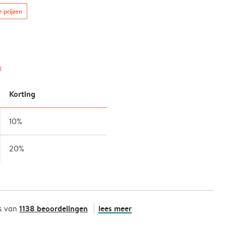
e prijzen
g
Korting
10%
20%
1138 beoordelingen
lees meer
s van