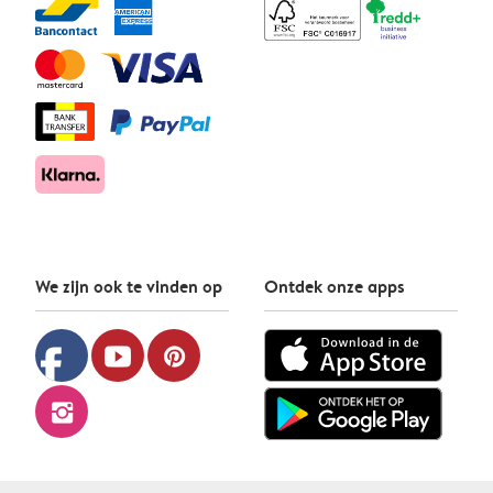
We zijn ook te vinden op
Ontdek onze apps
facebook
youtube
pinterest
instagram