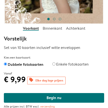
Voorkant
Binnenkant
Achterkant
Vorstelijk
Set van 10 kaarten inclusief witte enveloppen
Kies een kaartsoort:
Dubbele fotokaarten
Enkele fotokaarten
Vanaf
€ 9,99
offers
Elke dag lage prijzen
Begin nu
Alle prijzen incl. BTW excl.
verzending