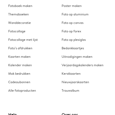
Fotoboek maken
Poster maken
Themaboeken
Foto op aluminium
Wanddecoratie
Foto op canvas
Fotocollage
Foto op forex
Fotocollage met lijst
Foto op plexiglas
Foto’s afdrukken
Bedankkaartjes
Kaarten maken
Uitnodigingen maken
Kalender maken
Verjaardagskalenders maken
Mok bedrukken
Kerstkaarten
Cadeaubonnen
Nieuwjaarskaarten
Alle fotoproducten
Trouwalbum
Help
Over ons