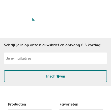
filled-pagination
outlined-paginatio
outlined-paginat
outlined-pagin
outlined-pag
outlined-p
Schrijf je in op onze nieuwsbrief en ontvang € 5 korting!
Inschrijven
Producten
Favorieten