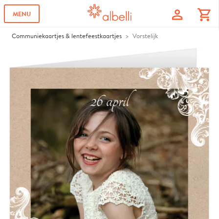
profile
shopping_cart
MENU
Communiekaartjes & lentefeestkaartjes
Vorstelijk