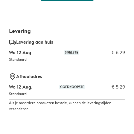
Levering
delivery_standard_v2
Levering aan huis
Wo 12 Aug
€ 6,29
SNELSTE
Standaard
marker-pin
Afhaaladres
Wo 12 Aug.
€ 5,29
GOEDKOOPSTE
Standaard
Als je meerdere producten bestelt, kunnen de leveringstijden
veranderen.