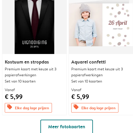
Kostuum en stropdas
Aquarel confetti
Premium kaart met keuze uit 3
Premium kaart met keuze uit 3
papierafwerkingen
papierafwerkingen
Set van 10 kaarten
Set van 10 kaarten
Vanaf
Vanaf
€ 5,99
€ 5,99
offers
offers
Elke dag lage prijzen
Elke dag lage prijzen
Meer fotokaarten