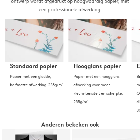
ontwerp wordt afgedrukt op hoogwaardig papier, met
een professionele afwerking.
Standaard papier
Hoogglans papier
E
Papier met een gladde,
Papier met een hoogglans
B
halfmatte afwerking. 235g/m²
afwerking voor meer
m
kleurintensiteit en scherpte.
O
235g/m²
d
3
Anderen bekeken ook