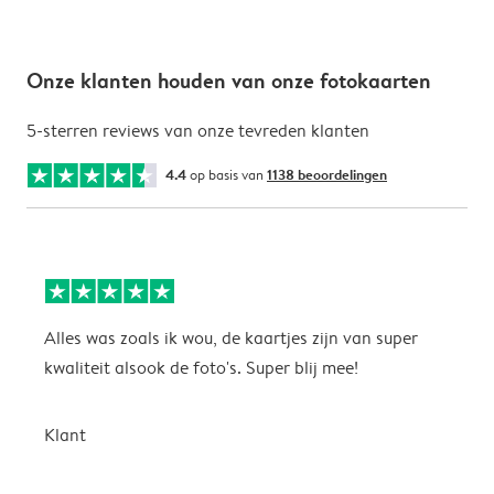
Onze klanten houden van onze fotokaarten
5-sterren reviews van onze tevreden klanten
4.4
op basis van
1138 beoordelingen
Alles was zoals ik wou, de kaartjes zijn van super
W
kwaliteit alsook de foto's. Super blij mee!
t
j
t
Klant