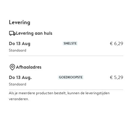
Levering
delivery_standard_v2
Levering aan huis
Do 13 Aug
€ 6,29
SNELSTE
Standaard
marker-pin
Afhaaladres
Do 13 Aug.
€ 5,29
GOEDKOOPSTE
Standaard
Als je meerdere producten bestelt, kunnen de leveringstijden
veranderen.