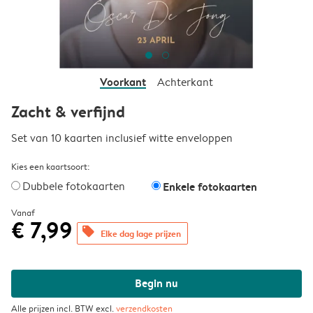
Voorkant
Achterkant
Zacht & verfijnd
Set van 10 kaarten inclusief witte enveloppen
Kies een kaartsoort:
Dubbele fotokaarten
Enkele fotokaarten
Vanaf
€ 7,99
offers
Elke dag lage prijzen
Begin nu
Alle prijzen incl. BTW excl.
verzendkosten