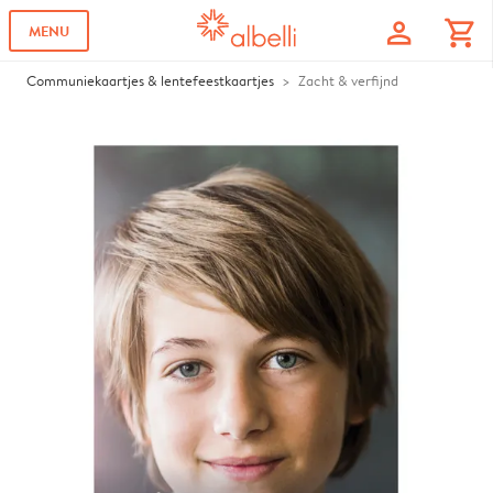
profile
shopping_cart
MENU
Communiekaartjes & lentefeestkaartjes
Zacht & verfijnd