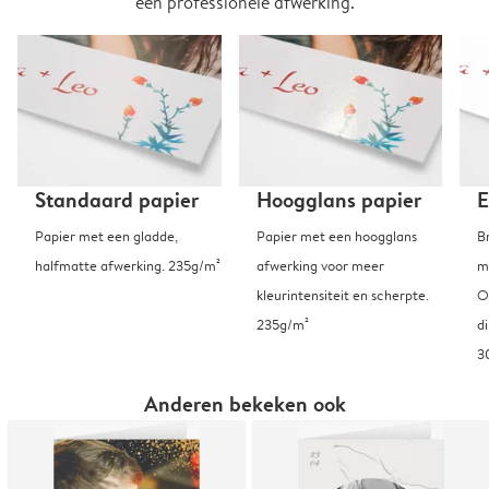
een professionele afwerking.
Standaard papier
Hoogglans papier
E
Papier met een gladde,
Papier met een hoogglans
B
halfmatte afwerking. 235g/m²
afwerking voor meer
m
kleurintensiteit en scherpte.
O
235g/m²
d
3
Anderen bekeken ook