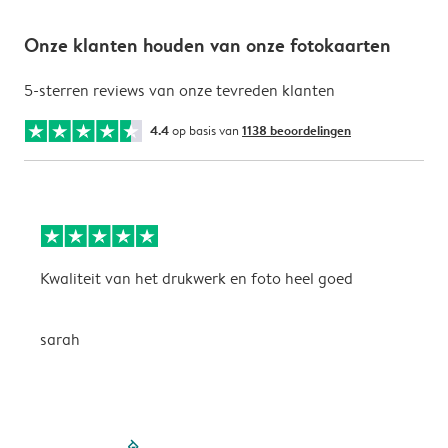
Onze klanten houden van onze fotokaarten
5-sterren reviews van onze tevreden klanten
4.4
op basis van
1138 beoordelingen
Kwaliteit van het drukwerk en foto heel goed
m
sarah
filled-pagination
outlined-paginatio
outlined-paginat
outlined-pagin
outlined-pag
outlined-p