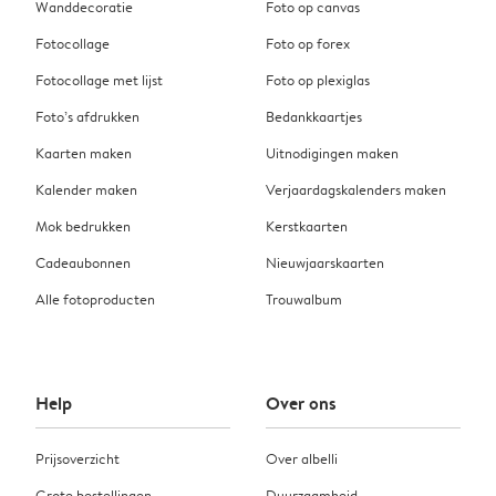
Wanddecoratie
Foto op canvas
Fotocollage
Foto op forex
Fotocollage met lijst
Foto op plexiglas
Foto’s afdrukken
Bedankkaartjes
Kaarten maken
Uitnodigingen maken
Kalender maken
Verjaardagskalenders maken
Mok bedrukken
Kerstkaarten
Cadeaubonnen
Nieuwjaarskaarten
Alle fotoproducten
Trouwalbum
Help
Over ons
Prijsoverzicht
Over albelli
Grote bestellingen
Duurzaamheid