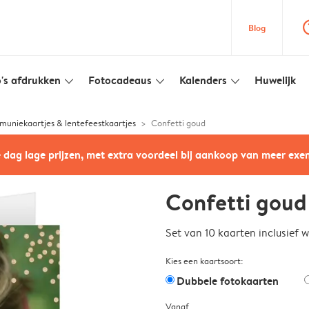
question
Blog
's afdrukken
Fotocadeaus
Kalenders
Huwelijk
slim_arrow_down
slim_arrow_down
slim_arrow_down
uniekaartjes & lentefeestkaartjes
Confetti goud
e dag lage prijzen, met extra voordeel bij aankoop van meer ex
Confetti goud
Set van 10 kaarten inclusief 
Kies een kaartsoort:
Dubbele fotokaarten
Vanaf