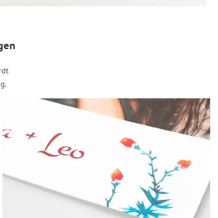
gen
rdt
g.