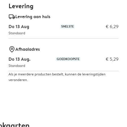
Levering
delivery_standard_v2
Levering aan huis
Do 13 Aug
€ 6,29
SNELSTE
Standaard
marker-pin
Afhaaladres
Do 13 Aug.
€ 5,29
GOEDKOOPSTE
Standaard
Als je meerdere producten bestelt, kunnen de leveringstijden
veranderen.
okaarten