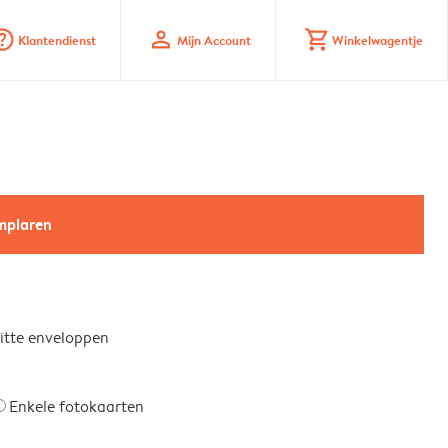
_mark_circle
profile
shopping_cart
Klantendienst
Mijn Account
Winkelwagentje
emplaren
witte enveloppen
Enkele fotokaarten