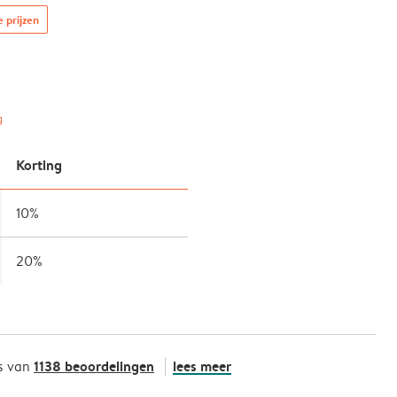
e prijzen
g
Korting
10%
20%
1138 beoordelingen
lees meer
s van