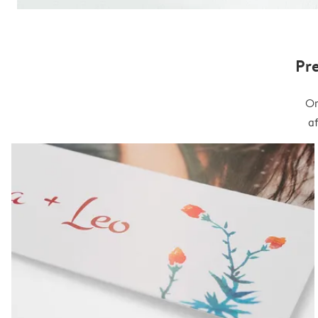
Pr
On
a