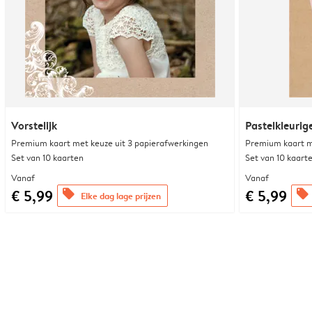
Vorstelijk
Pastelkleurig
Premium kaart met keuze uit 3 papierafwerkingen
Premium kaart m
Set van 10 kaarten
Set van 10 kaart
Vanaf
Vanaf
€ 5,99
€ 5,99
offers
offers
Elke dag lage prijzen