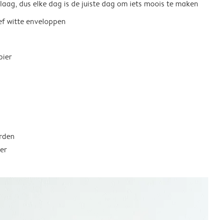
 laag, dus elke dag is de juiste dag om iets moois te maken
ief witte enveloppen
pier
rden
er