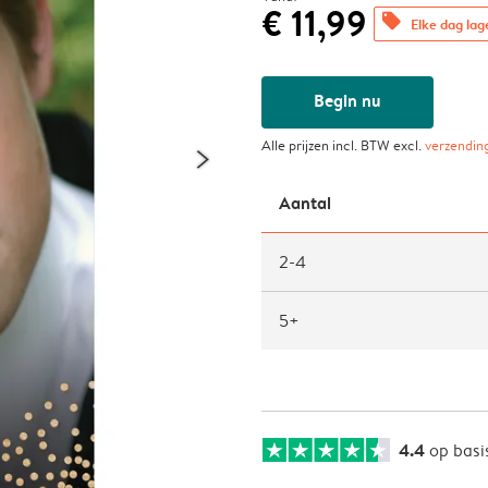
€ 11,99
offers
Elke dag lag
Begin nu
Alle prijzen incl. BTW excl.
verzendin
Aantal
2-4
5+
4.4
op basi