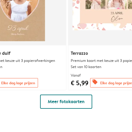
e duif
Terrazzo
et keuze uit 3 papierafwerkingen
Premium kaart met keuze uit 3 papi
en
Set van 10 kaarten
Vanaf
€ 5,99
offers
Elke dag lage prijzen
Elke dag lage prijz
Meer fotokaarten