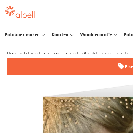
Fotoboek maken
Kaarten
Wanddecoratie
Foto
slim_arrow_down
slim_arrow_down
slim_arrow_down
Home
Fotokaarten
Communiekaartjes & lentefeestkaartjes
Comm
offers
Elk