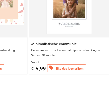
Minimalistische communie
erafwerkingen
Premium kaart met keuze uit 3 papierafwerkingen
Set van 10 kaarten
Vanaf
€ 5,99
offers
en
Elke dag lage prijzen