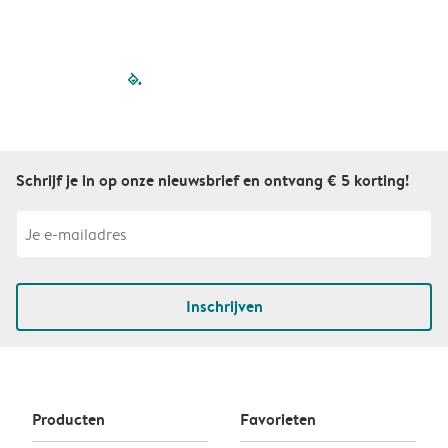
filled-pagination
outlined-paginatio
outlined-paginat
outlined-pagin
outlined-pag
outlined-p
Schrijf je in op onze nieuwsbrief en ontvang € 5 korting!
Inschrijven
Producten
Favorieten