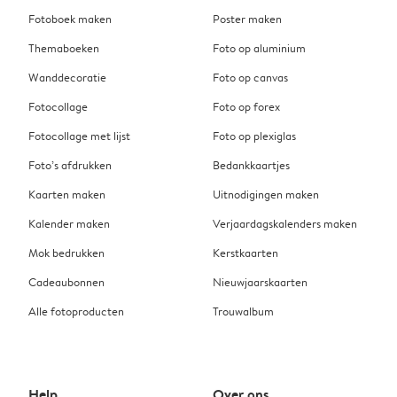
Fotoboek maken
Poster maken
Themaboeken
Foto op aluminium
Wanddecoratie
Foto op canvas
Fotocollage
Foto op forex
Fotocollage met lijst
Foto op plexiglas
Foto’s afdrukken
Bedankkaartjes
Kaarten maken
Uitnodigingen maken
Kalender maken
Verjaardagskalenders maken
Mok bedrukken
Kerstkaarten
Cadeaubonnen
Nieuwjaarskaarten
Alle fotoproducten
Trouwalbum
Help
Over ons