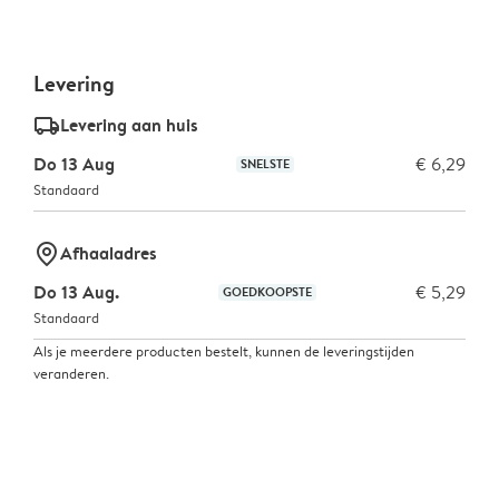
Levering
delivery_standard_v2
Levering aan huis
Do 13 Aug
€ 6,29
SNELSTE
Standaard
marker-pin
Afhaaladres
Do 13 Aug.
€ 5,29
GOEDKOOPSTE
Standaard
Als je meerdere producten bestelt, kunnen de leveringstijden
veranderen.