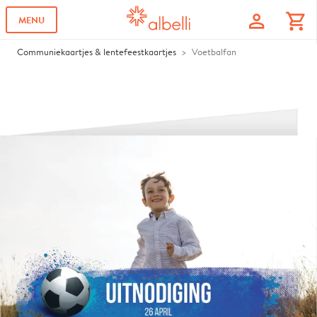
profile
shopping_cart
MENU
Communiekaartjes & lentefeestkaartjes
Voetbalfan