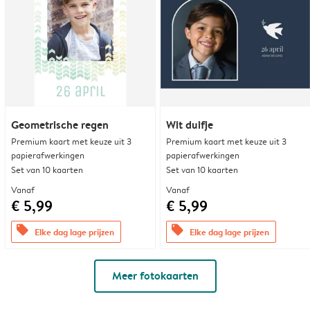
Geometrische regen
Wit duifje
Premium kaart met keuze uit 3
Premium kaart met keuze uit 3
papierafwerkingen
papierafwerkingen
Set van 10 kaarten
Set van 10 kaarten
Vanaf
Vanaf
€ 5,99
€ 5,99
offers
offers
Elke dag lage prijzen
Elke dag lage prijzen
Meer fotokaarten