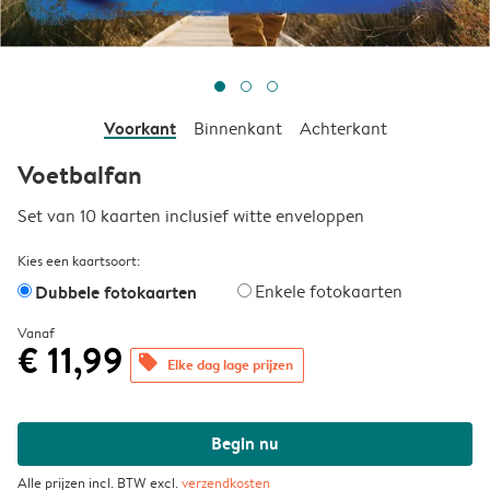
Voorkant
Binnenkant
Achterkant
Voetbalfan
Set van 10 kaarten inclusief witte enveloppen
Kies een kaartsoort:
Dubbele fotokaarten
Enkele fotokaarten
Vanaf
€ 11,99
offers
Elke dag lage prijzen
Begin nu
Alle prijzen incl. BTW excl.
verzendkosten