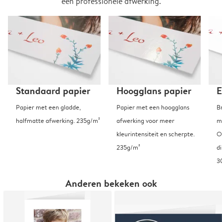
een professionele afwerking.
Standaard papier
Hoogglans papier
E
Papier met een gladde,
Papier met een hoogglans
B
halfmatte afwerking. 235g/m²
afwerking voor meer
m
kleurintensiteit en scherpte.
O
235g/m²
d
3
Anderen bekeken ook