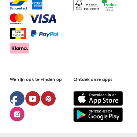
We zijn ook te vinden op
Ontdek onze apps
facebook
youtube
pinterest
instagram