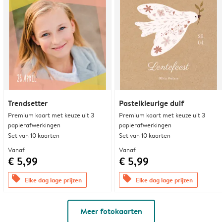
Trendsetter
Pastelkleurige duif
Premium kaart met keuze uit 3
Premium kaart met keuze uit 3
papierafwerkingen
papierafwerkingen
Set van 10 kaarten
Set van 10 kaarten
Vanaf
Vanaf
€ 5,99
€ 5,99
offers
offers
Elke dag lage prijzen
Elke dag lage prijzen
Meer fotokaarten