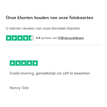
Onze klanten houden van onze fotokaarten
5-sterren reviews van onze tevreden klanten
4.4
op basis van
1138 beoordelingen
Snelle levering, gemakkelijk om zelf te bewerken
D
i
Nancy Tote