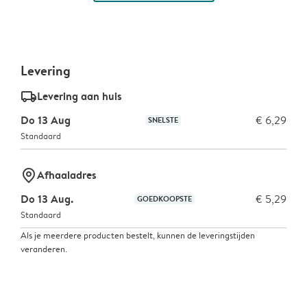
Levering
delivery_standard_v2
Levering aan huis
Do 13 Aug
€ 6,29
SNELSTE
Standaard
marker-pin
Afhaaladres
Do 13 Aug.
€ 5,29
GOEDKOOPSTE
Standaard
Als je meerdere producten bestelt, kunnen de leveringstijden
veranderen.