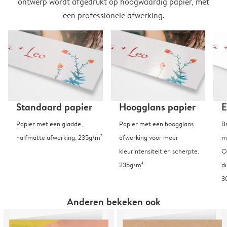
ontwerp wordt afgedrukt op hoogwaardig papier, met
een professionele afwerking.
Standaard papier
Hoogglans papier
E
Papier met een gladde,
Papier met een hoogglans
B
halfmatte afwerking. 235g/m²
afwerking voor meer
m
kleurintensiteit en scherpte.
O
235g/m²
d
3
Anderen bekeken ook