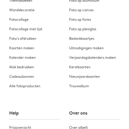
Themaboeken
Foto op aluminium
Wanddecoratie
Foto op canvas
Fotocollage
Foto op forex
Fotocollage met lijst
Foto op plexiglas
Foto’s afdrukken
Bedankkaartjes
Kaarten maken
Uitnodigingen maken
Kalender maken
Verjaardagskalenders maken
Mok bedrukken
Kerstkaarten
Cadeaubonnen
Nieuwjaarskaarten
Alle fotoproducten
Trouwalbum
Help
Over ons
Prijsoverzicht
Over albelli