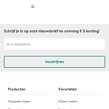
filled-pagination
outlined-paginatio
outlined-paginat
outlined-pagin
outlined-pag
outlined-p
Schrijf je in op onze nieuwsbrief en ontvang € 5 korting!
Inschrijven
Producten
Favorieten
Fotoboek maken
Poster maken