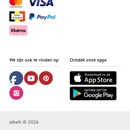
We zijn ook te vinden op
Ontdek onze apps
facebook
youtube
pinterest
instagram
albelli © 2026