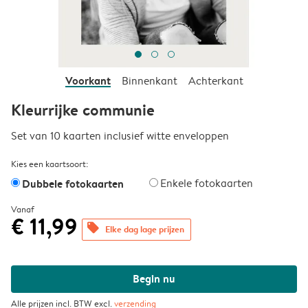
Voorkant
Binnenkant
Achterkant
Kleurrijke communie
Set van 10 kaarten inclusief witte enveloppen
Kies een kaartsoort:
Dubbele fotokaarten
Enkele fotokaarten
Vanaf
€ 11,99
offers
Elke dag lage prijzen
Begin nu
Alle prijzen incl. BTW excl.
verzending