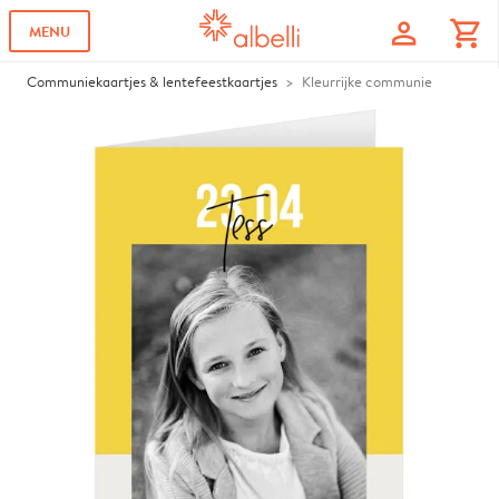
profile
shopping_cart
MENU
Communiekaartjes & lentefeestkaartjes
Kleurrijke communie