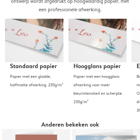
ontwerp wordt afgedrukt op hoogwaardig papier, met
een professionele afwerking.
Standaard papier
Hoogglans papier
E
Papier met een gladde,
Papier met een hoogglans
B
halfmatte afwerking. 235g/m²
afwerking voor meer
m
kleurintensiteit en scherpte.
O
235g/m²
d
3
Anderen bekeken ook