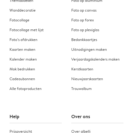
Themaboeken
Foto op aluminium
Wanddecoratie
Foto op canvas
Fotocollage
Foto op forex
Fotocollage met lijst
Foto op plexiglas
Foto’s afdrukken
Bedankkaartjes
Kaarten maken
Uitnodigingen maken
Kalender maken
Verjaardagskalenders maken
Mok bedrukken
Kerstkaarten
Cadeaubonnen
Nieuwjaarskaarten
Alle fotoproducten
Trouwalbum
Help
Over ons
Prijsoverzicht
Over albelli