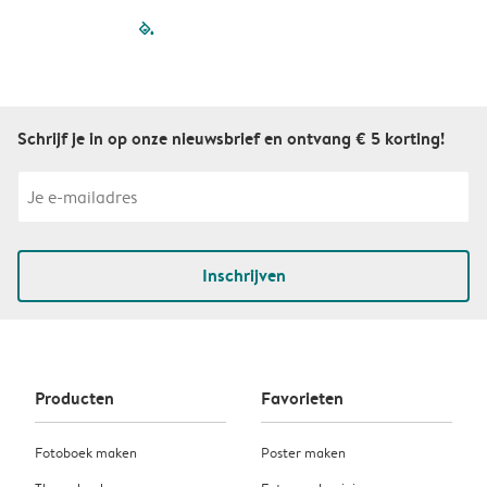
filled-pagination
outlined-paginatio
outlined-paginat
outlined-pagin
outlined-pag
outlined-p
Schrijf je in op onze nieuwsbrief en ontvang € 5 korting!
Inschrijven
Producten
Favorieten
Fotoboek maken
Poster maken