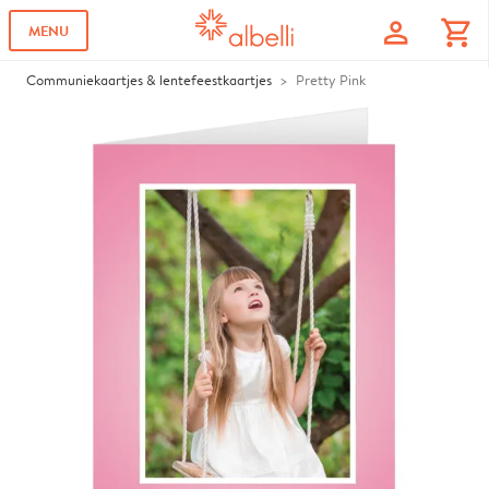
profile
shopping_cart
MENU
Communiekaartjes & lentefeestkaartjes
Pretty Pink