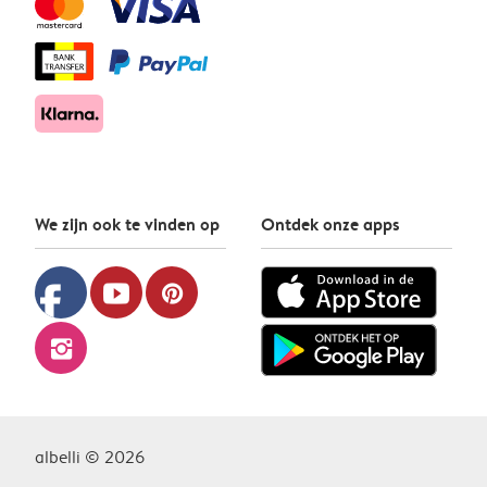
We zijn ook te vinden op
Ontdek onze apps
facebook
youtube
pinterest
instagram
albelli © 2026