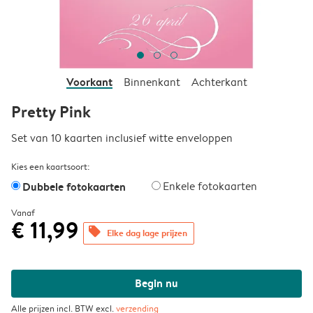
Voorkant
Binnenkant
Achterkant
Pretty Pink
Set van 10 kaarten inclusief witte enveloppen
Kies een kaartsoort:
Dubbele fotokaarten
Enkele fotokaarten
Vanaf
€ 11,99
offers
Elke dag lage prijzen
Begin nu
Alle prijzen incl. BTW excl.
verzending