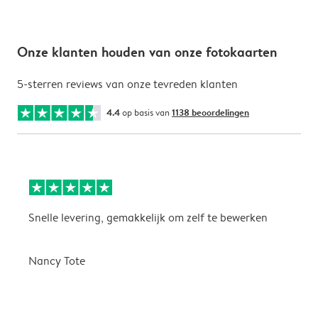
Onze klanten houden van onze fotokaarten
5-sterren reviews van onze tevreden klanten
4.4
op basis van
1138 beoordelingen
Snelle levering, gemakkelijk om zelf te bewerken
D
i
Nancy Tote