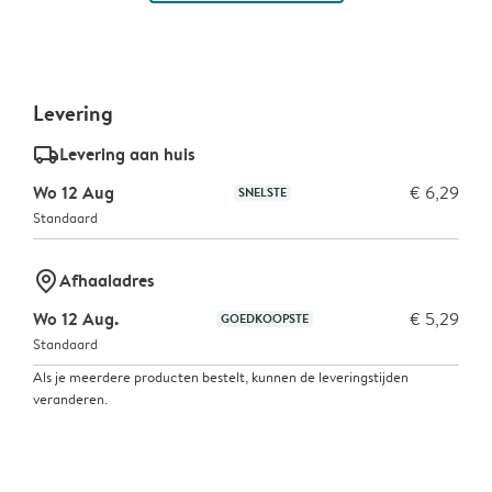
Levering
delivery_standard_v2
Levering aan huis
Wo 12 Aug
€ 6,29
SNELSTE
Standaard
marker-pin
Afhaaladres
Wo 12 Aug.
€ 5,29
GOEDKOOPSTE
Standaard
Als je meerdere producten bestelt, kunnen de leveringstijden
veranderen.