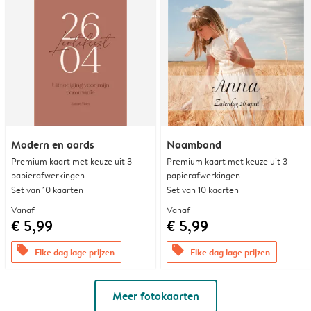
Modern en aards
Naamband
Premium kaart met keuze uit 3
Premium kaart met keuze uit 3
papierafwerkingen
papierafwerkingen
Set van 10 kaarten
Set van 10 kaarten
Vanaf
Vanaf
€ 5,99
€ 5,99
offers
offers
Elke dag lage prijzen
Elke dag lage prijzen
Meer fotokaarten