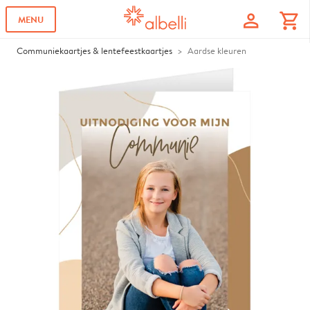
profile
shopping_cart
MENU
Communiekaartjes & lentefeestkaartjes
Aardse kleuren