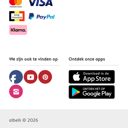
We zijn ook te vinden op
Ontdek onze apps
facebook
youtube
pinterest
instagram
albelli © 2026