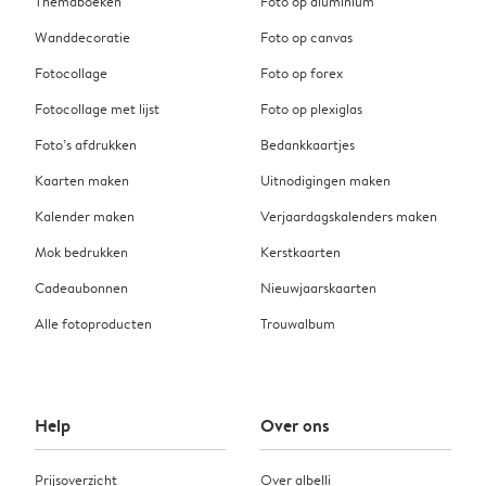
Themaboeken
Foto op aluminium
Wanddecoratie
Foto op canvas
Fotocollage
Foto op forex
Fotocollage met lijst
Foto op plexiglas
Foto’s afdrukken
Bedankkaartjes
Kaarten maken
Uitnodigingen maken
Kalender maken
Verjaardagskalenders maken
Mok bedrukken
Kerstkaarten
Cadeaubonnen
Nieuwjaarskaarten
Alle fotoproducten
Trouwalbum
Help
Over ons
Prijsoverzicht
Over albelli