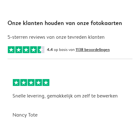
Onze klanten houden van onze fotokaarten
5-sterren reviews van onze tevreden klanten
4.4
op basis van
1138 beoordelingen
Snelle levering, gemakkelijk om zelf te bewerken
D
i
Nancy Tote