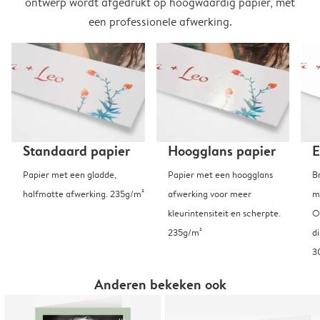
ontwerp wordt afgedrukt op hoogwaardig papier, met
een professionele afwerking.
Standaard papier
Hoogglans papier
E
Papier met een gladde,
Papier met een hoogglans
B
halfmatte afwerking. 235g/m²
afwerking voor meer
m
kleurintensiteit en scherpte.
O
235g/m²
d
3
Anderen bekeken ook