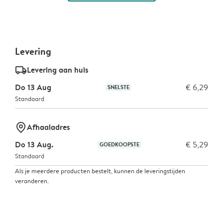
Levering
delivery_standard_v2
Levering aan huis
Do 13 Aug
€ 6,29
SNELSTE
Standaard
marker-pin
Afhaaladres
Do 13 Aug.
€ 5,29
GOEDKOOPSTE
Standaard
Als je meerdere producten bestelt, kunnen de leveringstijden
veranderen.