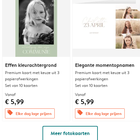
Effen kleurachtergrond
Elegante momentopnamen
Premium kaart met keuze uit 3
Premium kaart met keuze uit 3
papierafwerkingen
papierafwerkingen
Set van 10 kaarten
Set van 10 kaarten
Vanaf
Vanaf
€ 5,99
€ 5,99
offers
offers
Elke dag lage prijzen
Elke dag lage prijzen
Meer fotokaarten