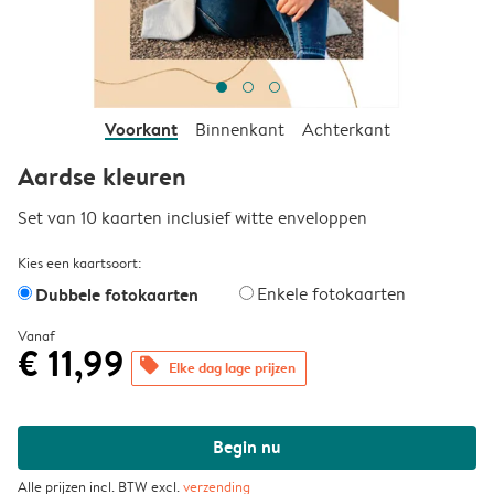
Voorkant
Binnenkant
Achterkant
Aardse kleuren
Set van 10 kaarten inclusief witte enveloppen
Kies een kaartsoort:
Dubbele fotokaarten
Enkele fotokaarten
Vanaf
€ 11,99
offers
Elke dag lage prijzen
Begin nu
Alle prijzen incl. BTW excl.
verzending