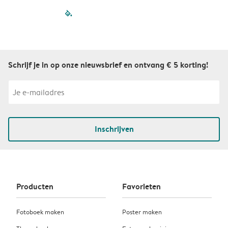
filled-pagination
outlined-paginatio
outlined-paginat
outlined-pagin
outlined-pag
outlined-p
Schrijf je in op onze nieuwsbrief en ontvang € 5 korting!
Inschrijven
Producten
Favorieten
Fotoboek maken
Poster maken