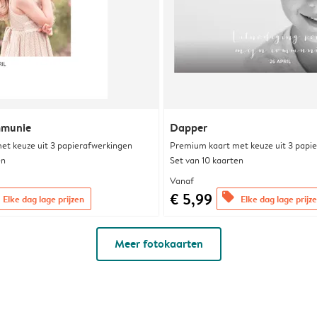
mmunie
Dapper
et keuze uit 3 papierafwerkingen
Premium kaart met keuze uit 3 papi
en
Set van 10 kaarten
Vanaf
€ 5,99
offers
Elke dag lage prijzen
Elke dag lage prijz
Meer fotokaarten