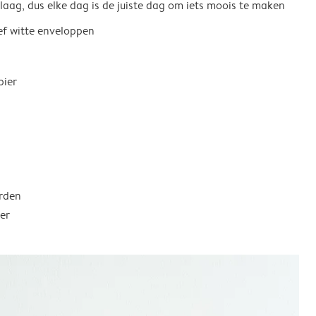
 laag, dus elke dag is de juiste dag om iets moois te maken
ief witte enveloppen
pier
rden
er