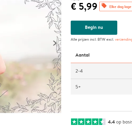
€ 5,99
offers
Elke dag lage 
Begin nu
Alle prijzen incl. BTW excl.
verzendin
Aantal
2-4
5+
4.4
op basi