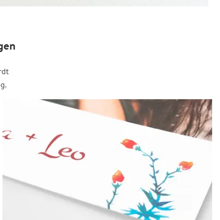
gen
rdt
g.