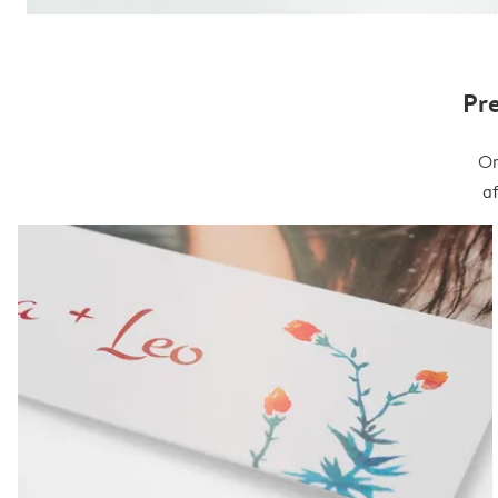
Pr
On
a