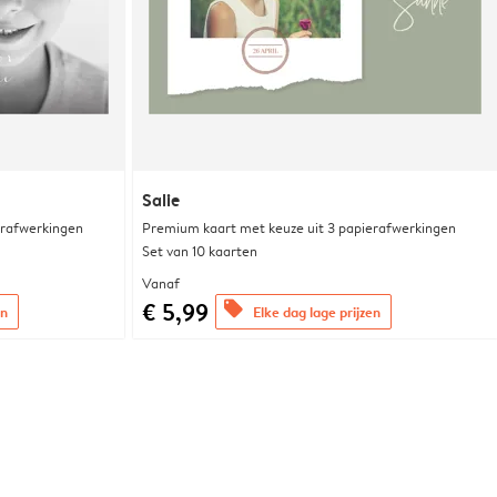
Salie
erafwerkingen
Premium kaart met keuze uit 3 papierafwerkingen
Set van 10 kaarten
Vanaf
€ 5,99
offers
en
Elke dag lage prijzen