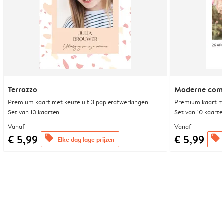
Terrazzo
Moderne co
Premium kaart met keuze uit 3 papierafwerkingen
Premium kaart m
Set van 10 kaarten
Set van 10 kaart
Vanaf
Vanaf
€ 5,99
€ 5,99
offers
offers
Elke dag lage prijzen