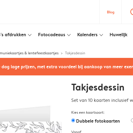
question
Blog
's afdrukken
Fotocadeaus
Kalenders
Huwelijk
slim_arrow_down
slim_arrow_down
slim_arrow_down
uniekaartjes & lentefeestkaartjes
Takjesdessin
e dag lage prijzen, met extra voordeel bij aankoop van meer ex
Takjesdessin
Set van 10 kaarten inclusief 
Kies een kaartsoort:
Dubbele fotokaarten
Vanaf