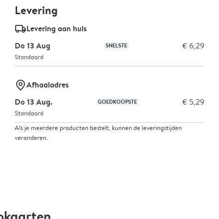
Levering
delivery_standard_v2
Levering aan huis
Do 13 Aug
€ 6,29
SNELSTE
Standaard
marker-pin
Afhaaladres
Do 13 Aug.
€ 5,29
GOEDKOOPSTE
Standaard
Als je meerdere producten bestelt, kunnen de leveringstijden
veranderen.
okaarten