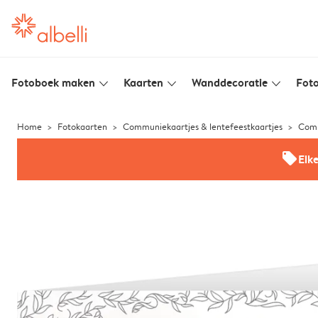
Fotoboek maken
Kaarten
Wanddecoratie
Foto
slim_arrow_down
slim_arrow_down
slim_arrow_down
Home
Fotokaarten
Communiekaartjes & lentefeestkaartjes
Comm
offers
Elk