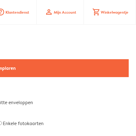
_mark_circle
profile
shopping_cart
Klantendienst
Mijn Account
Winkelwagentje
emplaren
witte enveloppen
Enkele fotokaarten