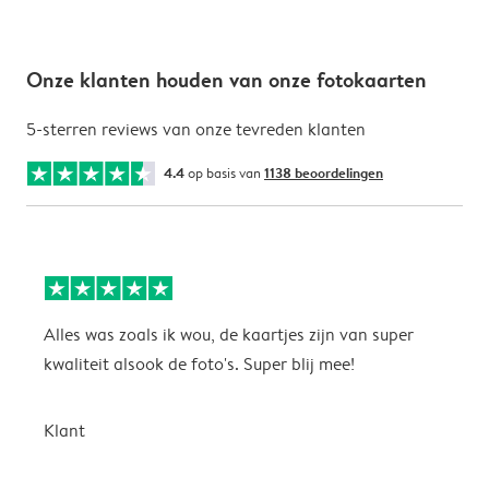
Onze klanten houden van onze fotokaarten
5-sterren reviews van onze tevreden klanten
4.4
op basis van
1138 beoordelingen
Alles was zoals ik wou, de kaartjes zijn van super
W
kwaliteit alsook de foto's. Super blij mee!
t
j
t
Klant