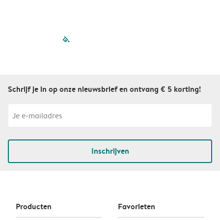
filled-pagination
outlined-paginatio
outlined-paginat
outlined-pagin
outlined-pag
outlined-p
Schrijf je in op onze nieuwsbrief en ontvang € 5 korting!
Inschrijven
Producten
Favorieten