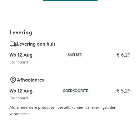
Levering
delivery_standard_v2
Levering aan huis
Wo 12 Aug
€ 6,29
SNELSTE
Standaard
marker-pin
Afhaaladres
Wo 12 Aug.
€ 5,29
GOEDKOOPSTE
Standaard
Als je meerdere producten bestelt, kunnen de leveringstijden
veranderen.