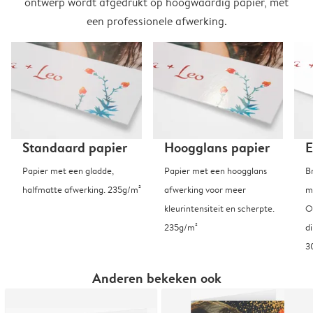
ontwerp wordt afgedrukt op hoogwaardig papier, met
een professionele afwerking.
Standaard papier
Hoogglans papier
E
Papier met een gladde,
Papier met een hoogglans
B
halfmatte afwerking. 235g/m²
afwerking voor meer
m
kleurintensiteit en scherpte.
O
235g/m²
d
3
Anderen bekeken ook