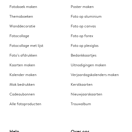
Fotoboek maken
Poster maken
Themaboeken
Foto op aluminium
Wanddecoratie
Foto op canvas
Fotocollage
Foto op forex
Fotocollage met lijst
Foto op plexiglas
Foto’s afdrukken
Bedankkaartjes
Kaarten maken
Uitnodigingen maken
Kalender maken
Verjaardagskalenders maken
Mok bedrukken
Kerstkaarten
Cadeaubonnen
Nieuwjaarskaarten
Alle fotoproducten
Trouwalbum
Help
Over ons