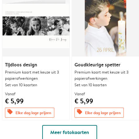
Tijdloos design
Goudkleurige spetter
Premium kaart met keuze uit 3
Premium kaart met keuze uit 3
papierafwerkingen
papierafwerkingen
Set van 10 kaarten
Set van 10 kaarten
Vanaf
Vanaf
€ 5,99
€ 5,99
offers
offers
Elke dag lage prijzen
Elke dag lage prijzen
Meer fotokaarten