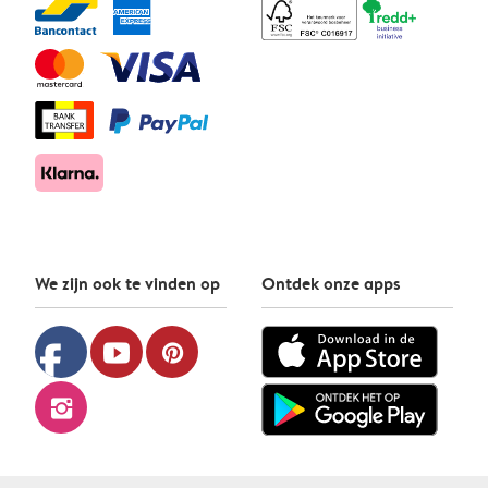
We zijn ook te vinden op
Ontdek onze apps
facebook
youtube
pinterest
instagram