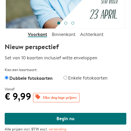
Voorkant
Binnenkant
Achterkant
Nieuw perspectief
Set van 10 kaarten inclusief witte enveloppen
Kies een kaartsoort:
Dubbele fotokaarten
Enkele fotokaarten
Vanaf
€ 9,99
offers
Elke dag lage prijzen
Begin nu
Alle prijzen incl. BTW excl.
verzending