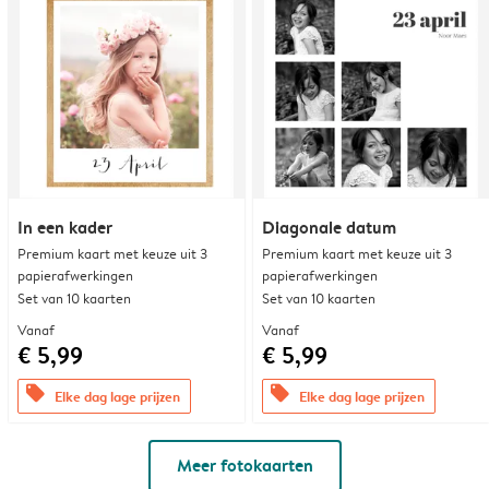
In een kader
Diagonale datum
Premium kaart met keuze uit 3
Premium kaart met keuze uit 3
papierafwerkingen
papierafwerkingen
Set van 10 kaarten
Set van 10 kaarten
Vanaf
Vanaf
€ 5,99
€ 5,99
offers
offers
Elke dag lage prijzen
Elke dag lage prijzen
Meer fotokaarten