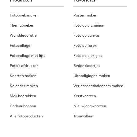
Fotoboek maken
Poster maken
Themaboeken
Foto op aluminium
Wanddecoratie
Foto op canvas
Fotocollage
Foto op forex
Fotocollage met lijst
Foto op plexiglas
Foto’s afdrukken
Bedankkaartjes
Kaarten maken
Uitnodigingen maken
Kalender maken
Verjaardagskalenders maken
Mok bedrukken
Kerstkaarten
Cadeaubonnen
Nieuwjaarskaarten
Alle fotoproducten
Trouwalbum