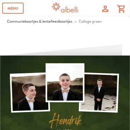
profile
shopping_cart
MENU
Communiekaartjes & lentefeestkaartjes
Collage groen