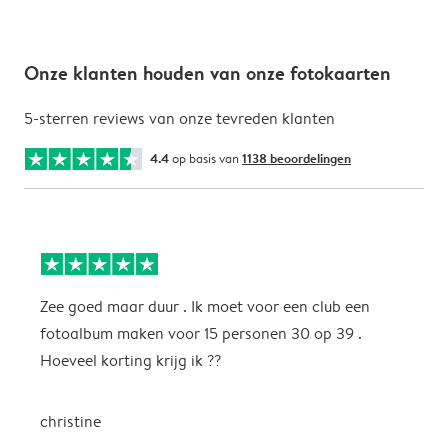
Onze klanten houden van onze fotokaarten
5-sterren reviews van onze tevreden klanten
4.4
op basis van
1138 beoordelingen
Zee goed maar duur . Ik moet voor een club een
M
fotoalbum maken voor 15 personen 30 op 39 .
k
Hoeveel korting krijg ik ??
b
christine
J