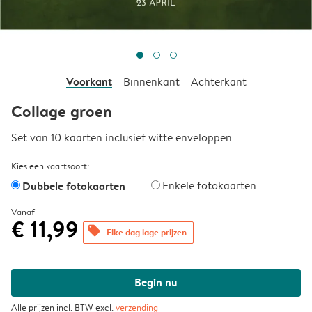
Voorkant
Binnenkant
Achterkant
Collage groen
Set van 10 kaarten inclusief witte enveloppen
Kies een kaartsoort:
Dubbele fotokaarten
Enkele fotokaarten
Vanaf
€ 11,99
offers
Elke dag lage prijzen
Begin nu
Alle prijzen incl. BTW excl.
verzending