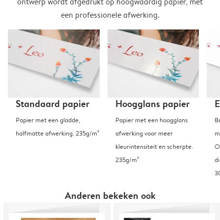
ontwerp wordt afgedrukt op hoogwaardig papier, met
een professionele afwerking.
Standaard papier
Hoogglans papier
E
Papier met een gladde,
Papier met een hoogglans
B
halfmatte afwerking. 235g/m²
afwerking voor meer
m
kleurintensiteit en scherpte.
O
235g/m²
d
3
Anderen bekeken ook