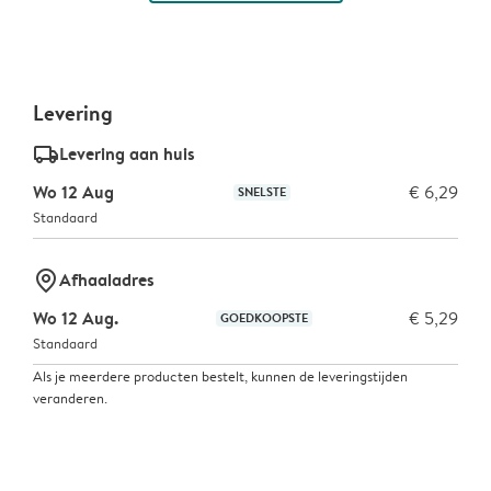
Levering
delivery_standard_v2
Levering aan huis
Wo 12 Aug
€ 6,29
SNELSTE
Standaard
marker-pin
Afhaaladres
Wo 12 Aug.
€ 5,29
GOEDKOOPSTE
Standaard
Als je meerdere producten bestelt, kunnen de leveringstijden
veranderen.