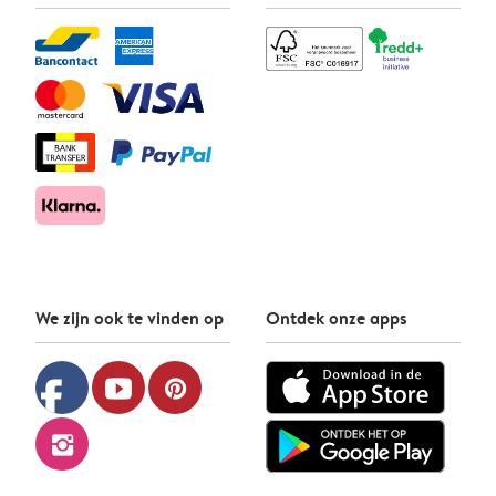
We zijn ook te vinden op
Ontdek onze apps
facebook
youtube
pinterest
instagram