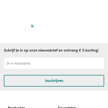
filled-pagination
outlined-paginatio
outlined-paginat
outlined-pagin
outlined-pag
outlined-p
Schrijf je in op onze nieuwsbrief en ontvang € 5 korting!
Inschrijven
Producten
Favorieten