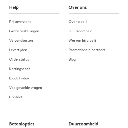
Help
Over ons
Prijsoverzicht
Over albelli
Grote bestellingen
Duurzaamheid
Verzendkosten
Werken bij albelli
Levertijden
Promotionele partners
Orderstatus
Blog
Kortingscode
Black Friday
Veelgestelde vragen
Contact
Betaalopties
Duurzaamheid