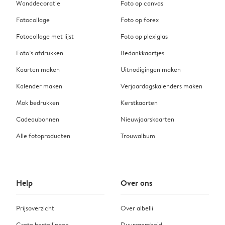
Wanddecoratie
Foto op canvas
Fotocollage
Foto op forex
Fotocollage met lijst
Foto op plexiglas
Foto’s afdrukken
Bedankkaartjes
Kaarten maken
Uitnodigingen maken
Kalender maken
Verjaardagskalenders maken
Mok bedrukken
Kerstkaarten
Cadeaubonnen
Nieuwjaarskaarten
Alle fotoproducten
Trouwalbum
Help
Over ons
Prijsoverzicht
Over albelli
Grote bestellingen
Duurzaamheid