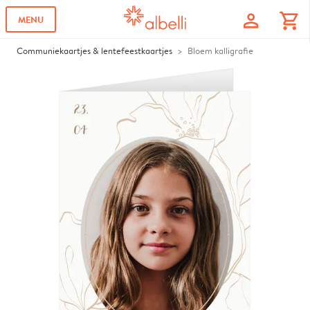
profile
shopping_cart
MENU
Communiekaartjes & lentefeestkaartjes
Bloem kalligrafie