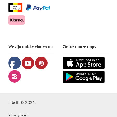
We zijn ook te vinden op
Ontdek onze apps
facebook
youtube
pinterest
instagram
albelli © 2026
Privacybeleid