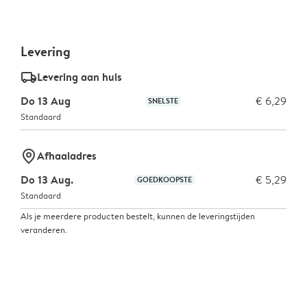
Levering
delivery_standard_v2
Levering aan huis
Do 13 Aug
€ 6,29
SNELSTE
Standaard
marker-pin
Afhaaladres
Do 13 Aug.
€ 5,29
GOEDKOOPSTE
Standaard
Als je meerdere producten bestelt, kunnen de leveringstijden
veranderen.