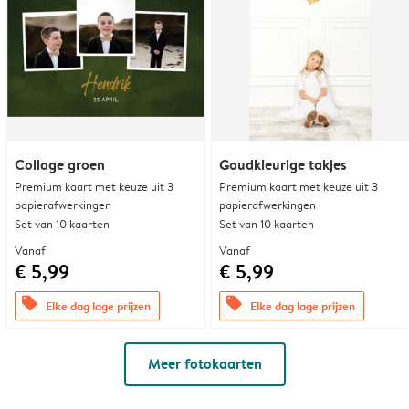
Collage groen
Goudkleurige takjes
Premium kaart met keuze uit 3
Premium kaart met keuze uit 3
papierafwerkingen
papierafwerkingen
Set van 10 kaarten
Set van 10 kaarten
Vanaf
Vanaf
€ 5,99
€ 5,99
offers
offers
Elke dag lage prijzen
Elke dag lage prijzen
Meer fotokaarten