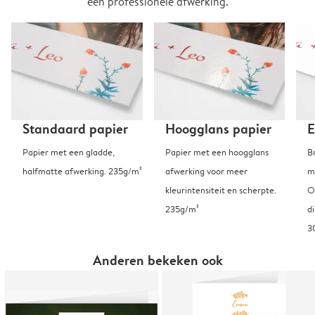
een professionele afwerking.
Standaard papier
Hoogglans papier
E
Papier met een gladde,
Papier met een hoogglans
B
halfmatte afwerking. 235g/m²
afwerking voor meer
m
kleurintensiteit en scherpte.
O
235g/m²
d
3
Anderen bekeken ook