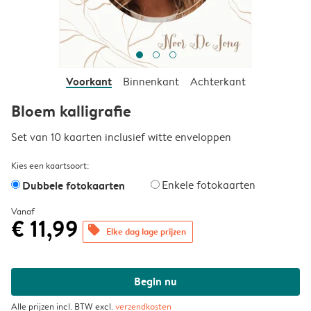
Voorkant
Binnenkant
Achterkant
Bloem kalligrafie
Set van 10 kaarten inclusief witte enveloppen
Kies een kaartsoort:
Dubbele fotokaarten
Enkele fotokaarten
Vanaf
€ 11,99
offers
Elke dag lage prijzen
Begin nu
Alle prijzen incl. BTW excl.
verzendkosten