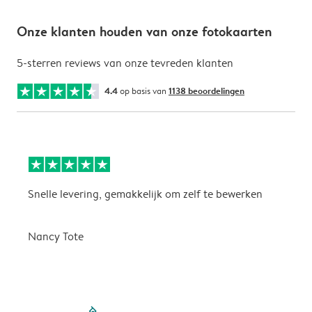
Onze klanten houden van onze fotokaarten
5-sterren reviews van onze tevreden klanten
4.4
op basis van
1138 beoordelingen
Snelle levering, gemakkelijk om zelf te bewerken
D
i
Nancy Tote
filled-pagination
outlined-paginatio
outlined-paginat
outlined-pagin
outlined-pag
outlined-p