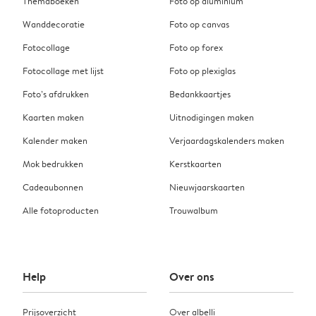
Themaboeken
Foto op aluminium
Wanddecoratie
Foto op canvas
Fotocollage
Foto op forex
Fotocollage met lijst
Foto op plexiglas
Foto’s afdrukken
Bedankkaartjes
Kaarten maken
Uitnodigingen maken
Kalender maken
Verjaardagskalenders maken
Mok bedrukken
Kerstkaarten
Cadeaubonnen
Nieuwjaarskaarten
Alle fotoproducten
Trouwalbum
Help
Over ons
Prijsoverzicht
Over albelli