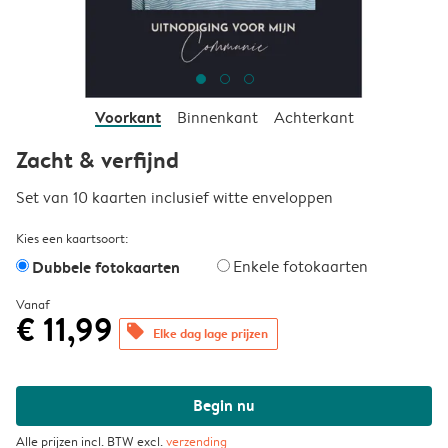
Voorkant
Binnenkant
Achterkant
Zacht & verfijnd
Set van 10 kaarten inclusief witte enveloppen
Kies een kaartsoort:
Dubbele fotokaarten
Enkele fotokaarten
Vanaf
€ 11,99
offers
Elke dag lage prijzen
Begin nu
Alle prijzen incl. BTW excl.
verzending