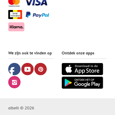
We zijn ook te vinden op
Ontdek onze apps
facebook
youtube
pinterest
instagram
albelli © 2026