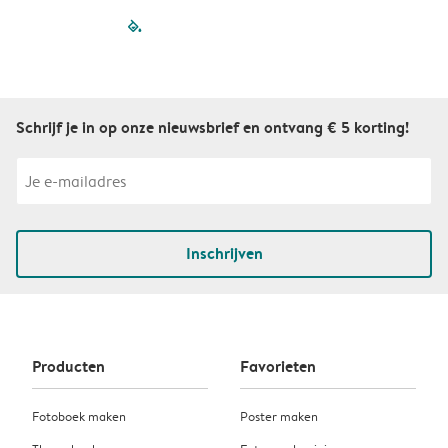
filled-pagination
outlined-paginatio
outlined-paginat
outlined-pagin
outlined-pag
outlined-p
Schrijf je in op onze nieuwsbrief en ontvang € 5 korting!
Inschrijven
Producten
Favorieten
Fotoboek maken
Poster maken