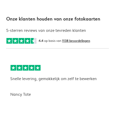
Onze klanten houden van onze fotokaarten
5-sterren reviews van onze tevreden klanten
4.4
op basis van
1138 beoordelingen
Snelle levering, gemakkelijk om zelf te bewerken
D
i
Nancy Tote