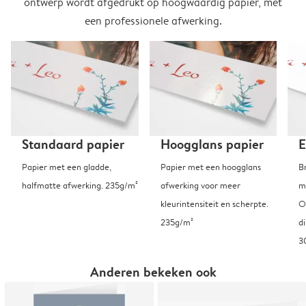
ontwerp wordt afgedrukt op hoogwaardig papier, met
een professionele afwerking.
Standaard papier
Hoogglans papier
E
Papier met een gladde,
Papier met een hoogglans
B
halfmatte afwerking. 235g/m²
afwerking voor meer
m
kleurintensiteit en scherpte.
O
235g/m²
d
3
Anderen bekeken ook