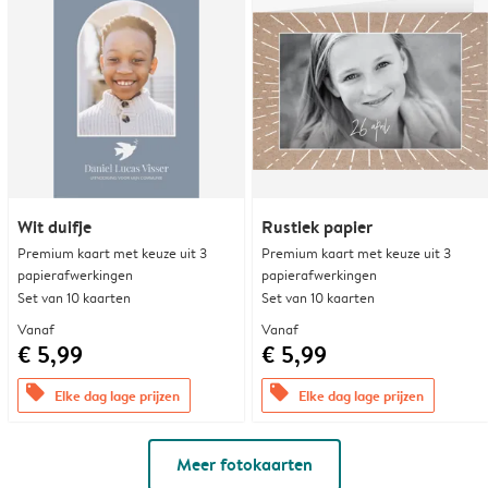
Wit duifje
Rustiek papier
Premium kaart met keuze uit 3
Premium kaart met keuze uit 3
papierafwerkingen
papierafwerkingen
Set van 10 kaarten
Set van 10 kaarten
Vanaf
Vanaf
€ 5,99
€ 5,99
offers
offers
Elke dag lage prijzen
Elke dag lage prijzen
Meer fotokaarten