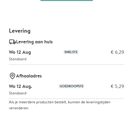
Levering
delivery_standard_v2
Levering aan huis
Wo 12 Aug
€ 6,29
SNELSTE
Standaard
marker-pin
Afhaaladres
Wo 12 Aug.
€ 5,29
GOEDKOOPSTE
Standaard
Als je meerdere producten bestelt, kunnen de leveringstijden
veranderen.