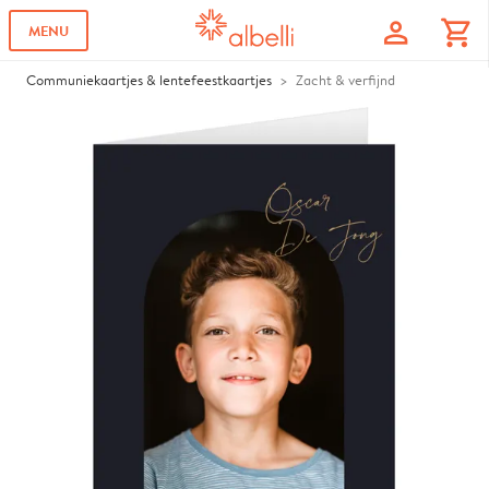
profile
shopping_cart
MENU
Communiekaartjes & lentefeestkaartjes
Zacht & verfijnd