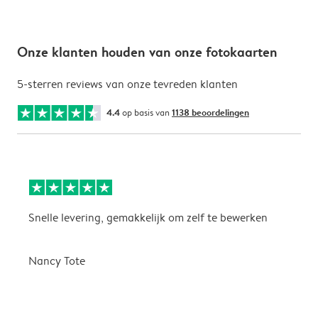
Onze klanten houden van onze fotokaarten
5-sterren reviews van onze tevreden klanten
4.4
op basis van
1138 beoordelingen
Snelle levering, gemakkelijk om zelf te bewerken
D
i
Nancy Tote