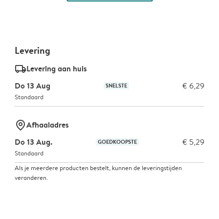
Levering
delivery_standard_v2
Levering aan huis
Do 13 Aug
€ 6,29
SNELSTE
Standaard
marker-pin
Afhaaladres
Do 13 Aug.
€ 5,29
GOEDKOOPSTE
Standaard
Als je meerdere producten bestelt, kunnen de leveringstijden
veranderen.