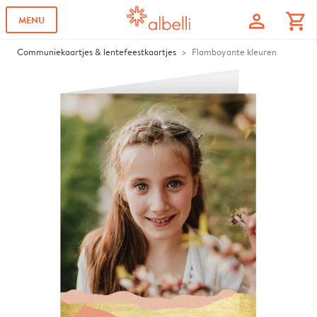
profile
shopping_cart
MENU
Communiekaartjes & lentefeestkaartjes
Flamboyante kleuren