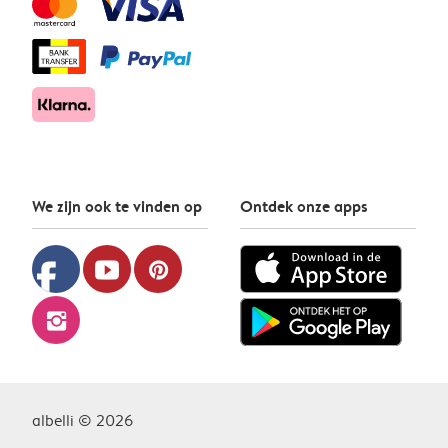
We zijn ook te vinden op
Ontdek onze apps
facebook
youtube
pinterest
instagram
albelli © 2026