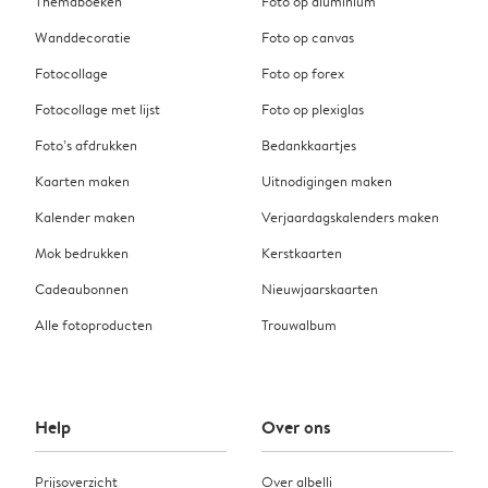
Themaboeken
Foto op aluminium
Wanddecoratie
Foto op canvas
Fotocollage
Foto op forex
Fotocollage met lijst
Foto op plexiglas
Foto’s afdrukken
Bedankkaartjes
Kaarten maken
Uitnodigingen maken
Kalender maken
Verjaardagskalenders maken
Mok bedrukken
Kerstkaarten
Cadeaubonnen
Nieuwjaarskaarten
Alle fotoproducten
Trouwalbum
Help
Over ons
Prijsoverzicht
Over albelli