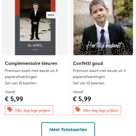
Complementaire kleuren
Confetti goud
Premium kaart met keuze uit 3
Premium kaart met keuze uit 3
papierafwerkingen
papierafwerkingen
Set van 10 kaarten
Set van 10 kaarten
Vanaf
Vanaf
€ 5,99
€ 5,99
offers
offers
Elke dag lage prijzen
Elke dag lage prijzen
Meer fotokaarten