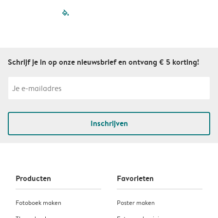
filled-pagination
outlined-paginatio
outlined-paginat
outlined-pagin
outlined-pag
outlined-p
Schrijf je in op onze nieuwsbrief en ontvang € 5 korting!
Inschrijven
Producten
Favorieten
Fotoboek maken
Poster maken