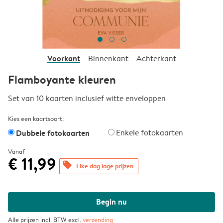
Voorkant
Binnenkant
Achterkant
Flamboyante kleuren
Set van 10 kaarten inclusief witte enveloppen
Kies een kaartsoort:
Dubbele fotokaarten
Enkele fotokaarten
Vanaf
€ 11,99
offers
Elke dag lage prijzen
Begin nu
Alle prijzen incl. BTW excl.
verzending