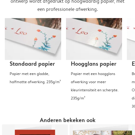
ontwerp wordt afgedrukt op hoogwaardig papier, met
een professionele afwerking.
Standaard papier
Hoogglans papier
E
Papier met een gladde,
Papier met een hoogglans
B
halfmatte afwerking. 235g/m²
afwerking voor meer
m
kleurintensiteit en scherpte.
O
235g/m²
d
3
Anderen bekeken ook