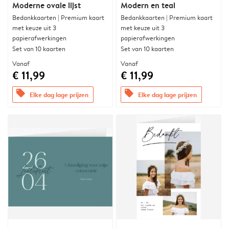
Moderne ovale lijst
Modern en teal
Bedankkaarten | Premium kaart
Bedankkaarten | Premium kaart
met keuze uit 3
met keuze uit 3
papierafwerkingen
papierafwerkingen
Set van 10 kaarten
Set van 10 kaarten
Vanaf
Vanaf
€ 11,99
€ 11,99
offers
offers
Elke dag lage prijzen
Elke dag lage prijzen