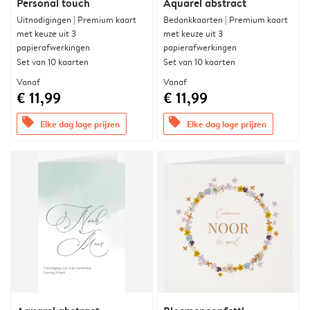
Personal touch
Aquarel abstract
Uitnodigingen | Premium kaart
Bedankkaarten | Premium kaart
met keuze uit 3
met keuze uit 3
papierafwerkingen
papierafwerkingen
Set van 10 kaarten
Set van 10 kaarten
Vanaf
Vanaf
€ 11,99
€ 11,99
offers
offers
Elke dag lage prijzen
Elke dag lage prijzen