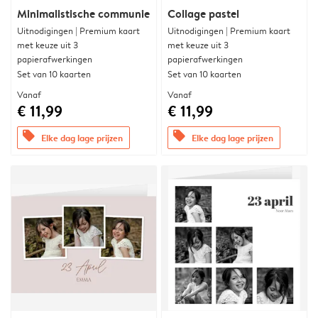
Minimalistische communie
Collage pastel
Uitnodigingen | Premium kaart
Uitnodigingen | Premium kaart
met keuze uit 3
met keuze uit 3
papierafwerkingen
papierafwerkingen
Set van 10 kaarten
Set van 10 kaarten
Vanaf
Vanaf
€ 11,99
€ 11,99
offers
offers
Elke dag lage prijzen
Elke dag lage prijzen