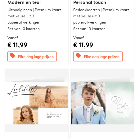
Modern en teal
Personal touch
Uitnodigingen | Premium kaart
Bedankkaarten | Premium kaart
met keuze uit 3
met keuze uit 3
papierafwerkingen
papierafwerkingen
Set van 10 kaarten
Set van 10 kaarten
Vanaf
Vanaf
€ 11,99
€ 11,99
offers
offers
Elke dag lage prijzen
Elke dag lage prijzen