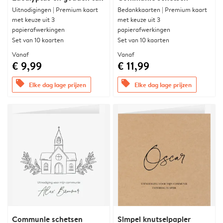
Uitnodigingen | Premium kaart
Bedankkaarten | Premium kaart
met keuze uit 3
met keuze uit 3
papierafwerkingen
papierafwerkingen
Set van 10 kaarten
Set van 10 kaarten
Vanaf
Vanaf
€ 9,99
€ 11,99
offers
offers
Elke dag lage prijzen
Elke dag lage prijzen
Communie schetsen
Simpel knutselpapier