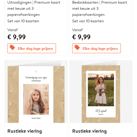
Uitnodigingen | Premium kaart
Bedankkaarten | Premium kaart
met keuze uit 3
met keuze uit 3
papierafwerkingen
papierafwerkingen
Set van 10 kaarten
Set van 10 kaarten
Vanaf
Vanaf
€ 9,99
€ 9,99
offers
offers
Elke dag lage prijzen
Elke dag lage prijzen
Rustieke viering
Rustieke viering