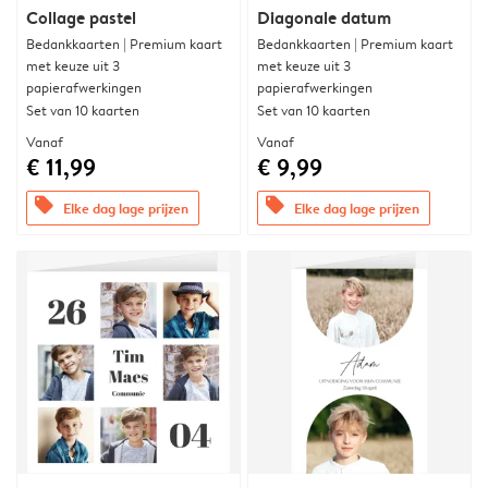
Collage pastel
Diagonale datum
Bedankkaarten | Premium kaart
Bedankkaarten | Premium kaart
met keuze uit 3
met keuze uit 3
papierafwerkingen
papierafwerkingen
Set van 10 kaarten
Set van 10 kaarten
Vanaf
Vanaf
€ 11,99
€ 9,99
offers
offers
Elke dag lage prijzen
Elke dag lage prijzen