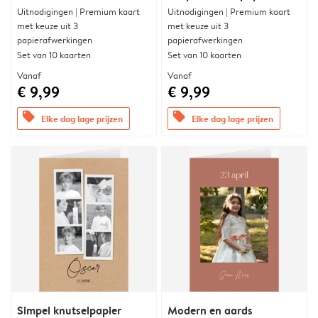
Uitnodigingen | Premium kaart
Uitnodigingen | Premium kaart
met keuze uit 3
met keuze uit 3
papierafwerkingen
papierafwerkingen
Set van 10 kaarten
Set van 10 kaarten
Vanaf
Vanaf
€ 9,99
€ 9,99
offers
offers
Elke dag lage prijzen
Elke dag lage prijzen
Simpel knutselpapier
Modern en aards