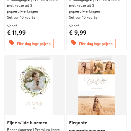
met keuze uit 3
met keuze uit 3
papierafwerkingen
papierafwerkingen
Set van 10 kaarten
Set van 10 kaarten
Vanaf
Vanaf
€ 11,99
€ 9,99
offers
offers
Elke dag lage prijzen
Elke dag lage prijzen
Fijne wilde bloemen
Elegante
Bedankkaarten | Premium kaart
momentopnamen