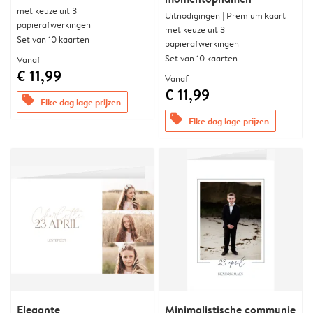
met keuze uit 3
Uitnodigingen | Premium kaart
papierafwerkingen
met keuze uit 3
Set van 10 kaarten
papierafwerkingen
Set van 10 kaarten
Vanaf
€ 11,99
Vanaf
€ 11,99
offers
Elke dag lage prijzen
offers
Elke dag lage prijzen
Elegante
Minimalistische communie