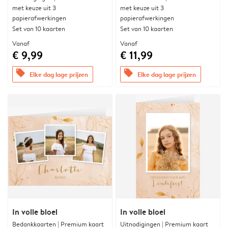
met keuze uit 3
met keuze uit 3
papierafwerkingen
papierafwerkingen
Set van 10 kaarten
Set van 10 kaarten
Vanaf
Vanaf
€ 9,99
€ 11,99
offers
offers
Elke dag lage prijzen
Elke dag lage prijzen
In volle bloei
In volle bloei
Bedankkaarten | Premium kaart
Uitnodigingen | Premium kaart