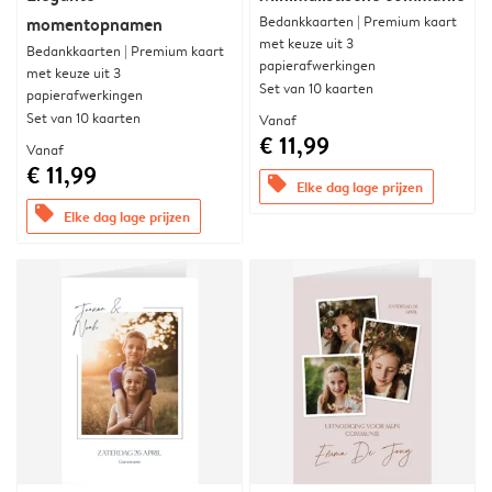
Bedankkaarten | Premium kaart
momentopnamen
met keuze uit 3
Bedankkaarten | Premium kaart
papierafwerkingen
met keuze uit 3
Set van 10 kaarten
papierafwerkingen
Set van 10 kaarten
Vanaf
€ 11,99
Vanaf
€ 11,99
offers
Elke dag lage prijzen
offers
Elke dag lage prijzen