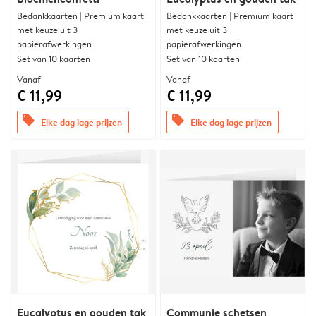
Bedankkaarten | Premium kaart
Bedankkaarten | Premium kaart
met keuze uit 3
met keuze uit 3
papierafwerkingen
papierafwerkingen
Set van 10 kaarten
Set van 10 kaarten
Vanaf
Vanaf
€ 11,99
€ 11,99
offers
offers
Elke dag lage prijzen
Elke dag lage prijzen
Eucalyptus en gouden tak
Communie schetsen