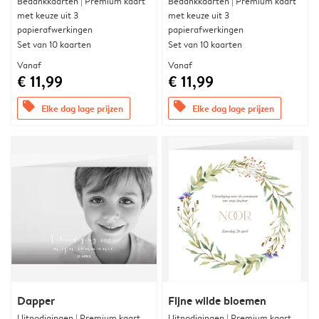
Bedankkaarten | Premium kaart
Bedankkaarten | Premium kaart
met keuze uit 3
met keuze uit 3
papierafwerkingen
papierafwerkingen
Set van 10 kaarten
Set van 10 kaarten
Vanaf
Vanaf
€ 11,99
€ 11,99
offers
offers
Elke dag lage prijzen
Elke dag lage prijzen
Dapper
Fijne wilde bloemen
Uitnodigingen | Premium kaart
Uitnodigingen | Premium kaart