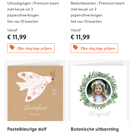
Uitnodigingen | Premium kaart
Bedankkaarten | Premium kaart
met keuze uit 3
met keuze uit 3
papierafwerkingen
papierafwerkingen
Set van 10 kaarten
Set van 10 kaarten
Vanaf
Vanaf
€ 11,99
€ 11,99
offers
offers
Elke dag lage prijzen
Elke dag lage prijzen
Pastelkleurige duif
Botanische uitbarsting