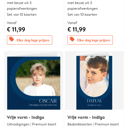
met keuze uit 3
met keuze uit 3
papierafwerkingen
papierafwerkingen
Set van 10 kaarten
Set van 10 kaarten
Vanaf
Vanaf
€ 11,99
€ 11,99
offers
offers
Elke dag lage prijzen
Elke dag lage prijzen
Vrije vorm - Indigo
Vrije vorm - Indigo
Uitnodigingen | Premium kaart
Bedankkaarten | Premium kaart