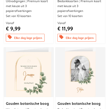
Uitnodigingen | Premium kaart
Bedankkaarten | Premium kaart
met keuze uit 3
met keuze uit 3
papierafwerkingen
papierafwerkingen
Set van 10 kaarten
Set van 10 kaarten
Vanaf
Vanaf
€ 9,99
€ 11,99
offers
offers
Elke dag lage prijzen
Elke dag lage prijzen
Gouden botanische boog
Gouden botanische boog