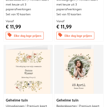
met keuze uit 3
met keuze uit 3
papierafwerkingen
papierafwerkingen
Set van 10 kaarten
Set van 10 kaarten
Vanaf
Vanaf
€ 11,99
€ 11,99
offers
offers
Elke dag lage prijzen
Elke dag lage prijzen
Geheime tuin
Geheime tuin
Uitnodigingen | Premium kaart
Bedankkaarten | Premium kaart