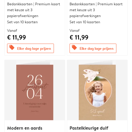
Bedankkaarten | Premium kaart
Bedankkaarten | Premium kaart
met keuze uit 3
met keuze uit 3
papierafwerkingen
papierafwerkingen
Set van 10 kaarten
Set van 10 kaarten
Vanaf
Vanaf
€ 11,99
€ 11,99
offers
offers
Elke dag lage prijzen
Elke dag lage prijzen
Modern en aards
Pastelkleurige duif