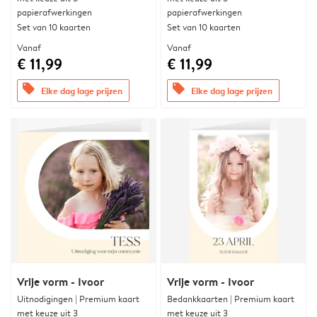
papierafwerkingen
papierafwerkingen
Set van 10 kaarten
Set van 10 kaarten
Vanaf
Vanaf
€ 11,99
€ 11,99
offers
offers
Elke dag lage prijzen
Elke dag lage prijzen
Vrije vorm - Ivoor
Vrije vorm - Ivoor
Uitnodigingen | Premium kaart
Bedankkaarten | Premium kaart
met keuze uit 3
met keuze uit 3