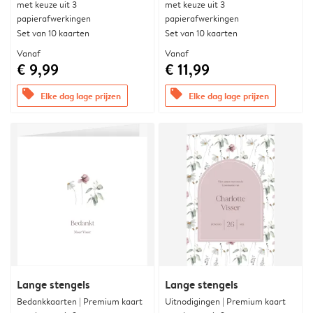
met keuze uit 3
met keuze uit 3
papierafwerkingen
papierafwerkingen
Set van 10 kaarten
Set van 10 kaarten
Vanaf
Vanaf
€ 9,99
€ 11,99
offers
offers
Elke dag lage prijzen
Elke dag lage prijzen
Lange stengels
Lange stengels
Bedankkaarten | Premium kaart
Uitnodigingen | Premium kaart