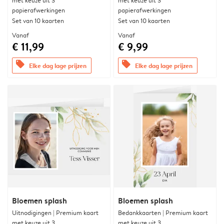
met keuze uit 3
met keuze uit 3
papierafwerkingen
papierafwerkingen
Set van 10 kaarten
Set van 10 kaarten
Vanaf
Vanaf
€ 11,99
€ 9,99
offers
offers
Elke dag lage prijzen
Elke dag lage prijzen
Bloemen splash
Bloemen splash
Uitnodigingen | Premium kaart
Bedankkaarten | Premium kaart
met keuze uit 3
met keuze uit 3