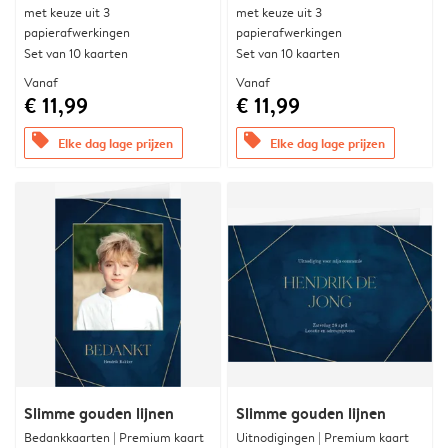
met keuze uit 3
met keuze uit 3
papierafwerkingen
papierafwerkingen
Set van 10 kaarten
Set van 10 kaarten
Vanaf
Vanaf
€ 11,99
€ 11,99
offers
offers
Elke dag lage prijzen
Elke dag lage prijzen
Slimme gouden lijnen
Slimme gouden lijnen
Bedankkaarten | Premium kaart
Uitnodigingen | Premium kaart