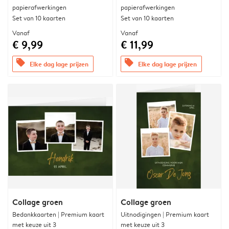
papierafwerkingen
papierafwerkingen
Set van 10 kaarten
Set van 10 kaarten
Vanaf
Vanaf
€ 9,99
€ 11,99
offers
offers
Elke dag lage prijzen
Elke dag lage prijzen
Collage groen
Collage groen
Bedankkaarten | Premium kaart
Uitnodigingen | Premium kaart
met keuze uit 3
met keuze uit 3