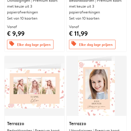
Uitnodigingen | Premium kaart
Bedankkaarten | Premium kaart
met keuze uit 3
met keuze uit 3
papierafwerkingen
papierafwerkingen
Set van 10 kaarten
Set van 10 kaarten
Vanaf
Vanaf
€ 9,99
€ 11,99
offers
offers
Elke dag lage prijzen
Elke dag lage prijzen
Terrazzo
Terrazzo
Bedankkaarten | Premium kaart
Uitnodigingen | Premium kaart