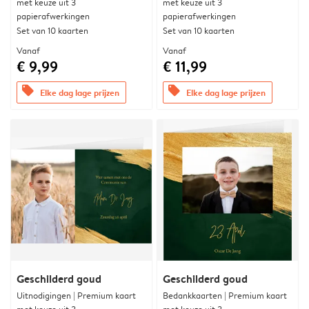
met keuze uit 3
met keuze uit 3
papierafwerkingen
papierafwerkingen
Set van 10 kaarten
Set van 10 kaarten
Vanaf
Vanaf
€ 9,99
€ 11,99
offers
offers
Elke dag lage prijzen
Elke dag lage prijzen
Geschilderd goud
Geschilderd goud
Uitnodigingen | Premium kaart
Bedankkaarten | Premium kaart