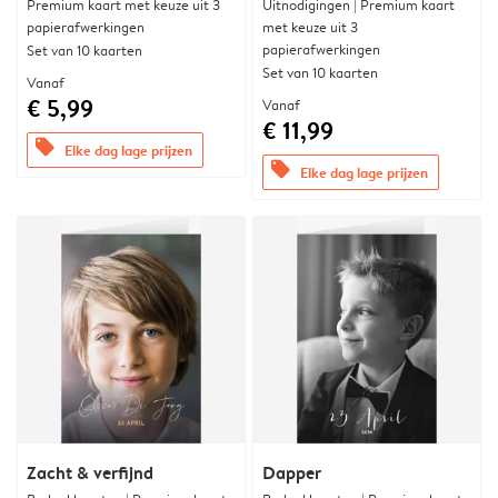
Premium kaart met keuze uit 3
Uitnodigingen | Premium kaart
papierafwerkingen
met keuze uit 3
papierafwerkingen
Set van 10 kaarten
Set van 10 kaarten
Vanaf
€ 5,99
Vanaf
€ 11,99
offers
Elke dag lage prijzen
offers
Elke dag lage prijzen
Zacht & verfijnd
Dapper