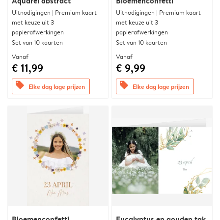
Aquarel abstract
Bloemenconfetti
Uitnodigingen | Premium kaart
Uitnodigingen | Premium kaart
met keuze uit 3
met keuze uit 3
papierafwerkingen
papierafwerkingen
Set van 10 kaarten
Set van 10 kaarten
Vanaf
Vanaf
€ 11,99
€ 9,99
offers
offers
Elke dag lage prijzen
Elke dag lage prijzen
Bloemenconfetti
Eucalyptus en gouden tak