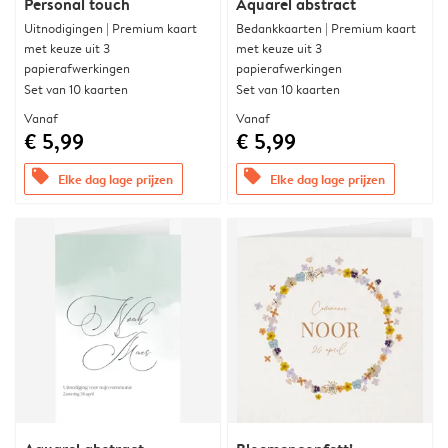
Personal touch
Aquarel abstract
Uitnodigingen | Premium kaart
Bedankkaarten | Premium kaart
met keuze uit 3
met keuze uit 3
papierafwerkingen
papierafwerkingen
Set van 10 kaarten
Set van 10 kaarten
Vanaf
Vanaf
€ 5,99
€ 5,99
offers
offers
Elke dag lage prijzen
Elke dag lage prijzen