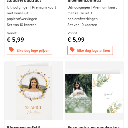
Aquarel abstract
Bloemenconfetti
Uitnodigingen | Premium kaart
Uitnodigingen | Premium kaart
met keuze uit 3
met keuze uit 3
papierafwerkingen
papierafwerkingen
Set van 10 kaarten
Set van 10 kaarten
Vanaf
Vanaf
€ 5,99
€ 5,99
offers
offers
Elke dag lage prijzen
Elke dag lage prijzen
Bloemenconfetti
Eucalyptus en gouden tak