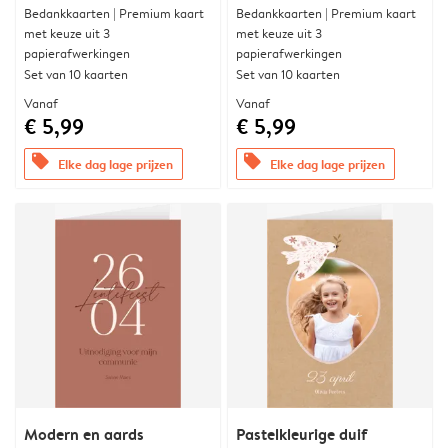
Bedankkaarten | Premium kaart
Bedankkaarten | Premium kaart
met keuze uit 3
met keuze uit 3
papierafwerkingen
papierafwerkingen
Set van 10 kaarten
Set van 10 kaarten
Vanaf
Vanaf
€ 5,99
€ 5,99
offers
offers
Elke dag lage prijzen
Elke dag lage prijzen
Modern en aards
Pastelkleurige duif