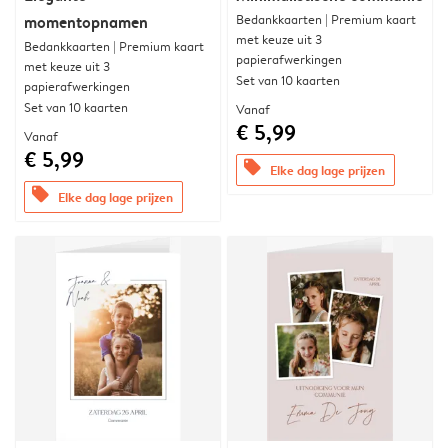
Bedankkaarten | Premium kaart
momentopnamen
met keuze uit 3
Bedankkaarten | Premium kaart
papierafwerkingen
met keuze uit 3
Set van 10 kaarten
papierafwerkingen
Set van 10 kaarten
Vanaf
€ 5,99
Vanaf
€ 5,99
offers
Elke dag lage prijzen
offers
Elke dag lage prijzen