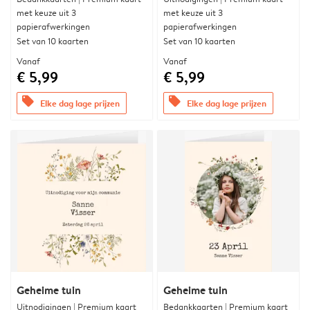
met keuze uit 3
met keuze uit 3
papierafwerkingen
papierafwerkingen
Set van 10 kaarten
Set van 10 kaarten
Vanaf
Vanaf
€ 5,99
€ 5,99
offers
offers
Elke dag lage prijzen
Elke dag lage prijzen
Geheime tuin
Geheime tuin
Uitnodigingen | Premium kaart
Bedankkaarten | Premium kaart