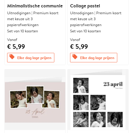
Minimalistische communie
Collage pastel
Uitnodigingen | Premium kaart
Uitnodigingen | Premium kaart
met keuze uit 3
met keuze uit 3
papierafwerkingen
papierafwerkingen
Set van 10 kaarten
Set van 10 kaarten
Vanaf
Vanaf
€ 5,99
€ 5,99
offers
offers
Elke dag lage prijzen
Elke dag lage prijzen