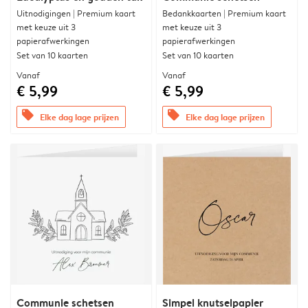
Uitnodigingen | Premium kaart
Bedankkaarten | Premium kaart
met keuze uit 3
met keuze uit 3
papierafwerkingen
papierafwerkingen
Set van 10 kaarten
Set van 10 kaarten
Vanaf
Vanaf
€ 5,99
€ 5,99
offers
offers
Elke dag lage prijzen
Elke dag lage prijzen
Communie schetsen
Simpel knutselpapier