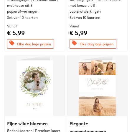
met keuze uit 3
met keuze uit 3
papierafwerkingen
papierafwerkingen
Set van 10 kaarten
Set van 10 kaarten
Vanaf
Vanaf
€ 5,99
€ 5,99
offers
offers
Elke dag lage prijzen
Elke dag lage prijzen
Fijne wilde bloemen
Elegante
Bedankkaarten | Premium kaart
momentopnamen