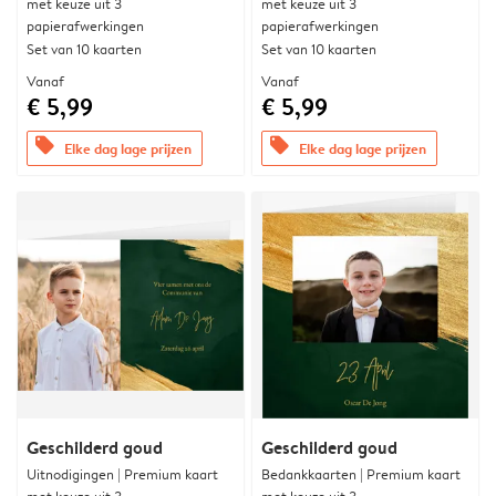
met keuze uit 3
met keuze uit 3
papierafwerkingen
papierafwerkingen
Set van 10 kaarten
Set van 10 kaarten
Vanaf
Vanaf
€ 5,99
€ 5,99
offers
offers
Elke dag lage prijzen
Elke dag lage prijzen
Geschilderd goud
Geschilderd goud
Uitnodigingen | Premium kaart
Bedankkaarten | Premium kaart