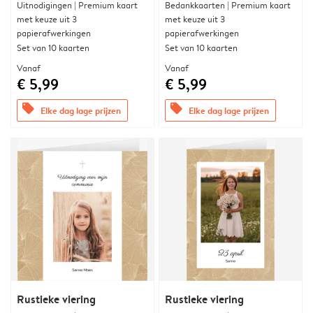
Uitnodigingen | Premium kaart
Bedankkaarten | Premium kaart
met keuze uit 3
met keuze uit 3
papierafwerkingen
papierafwerkingen
Set van 10 kaarten
Set van 10 kaarten
Vanaf
Vanaf
€ 5,99
€ 5,99
offers
offers
Elke dag lage prijzen
Elke dag lage prijzen
Rustieke viering
Rustieke viering