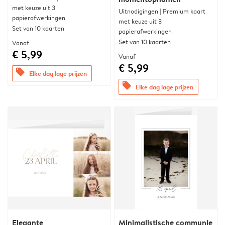
met keuze uit 3
Uitnodigingen | Premium kaart
papierafwerkingen
met keuze uit 3
Set van 10 kaarten
papierafwerkingen
Set van 10 kaarten
Vanaf
€ 5,99
Vanaf
€ 5,99
offers
Elke dag lage prijzen
offers
Elke dag lage prijzen
Elegante
Minimalistische communie