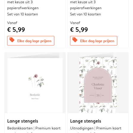
met keuze uit 3
met keuze uit 3
papierafwerkingen
papierafwerkingen
Set van 10 kaarten
Set van 10 kaarten
Vanaf
Vanaf
€ 5,99
€ 5,99
offers
offers
Elke dag lage prijzen
Elke dag lage prijzen
Lange stengels
Lange stengels
Bedankkaarten | Premium kaart
Uitnodigingen | Premium kaart