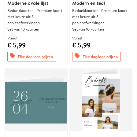
Moderne ovale lijst
Modern en teal
Bedankkaarten | Premium kaart
Bedankkaarten | Premium kaart
met keuze uit 3
met keuze uit 3
papierafwerkingen
papierafwerkingen
Set van 10 kaarten
Set van 10 kaarten
Vanaf
Vanaf
€ 5,99
€ 5,99
offers
offers
Elke dag lage prijzen
Elke dag lage prijzen