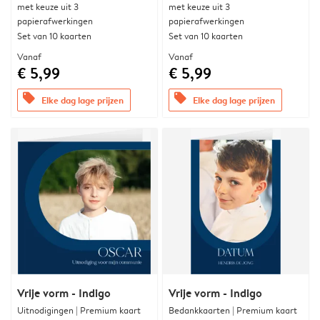
met keuze uit 3
met keuze uit 3
papierafwerkingen
papierafwerkingen
Set van 10 kaarten
Set van 10 kaarten
Vanaf
Vanaf
€ 5,99
€ 5,99
offers
offers
Elke dag lage prijzen
Elke dag lage prijzen
Vrije vorm - Indigo
Vrije vorm - Indigo
Uitnodigingen | Premium kaart
Bedankkaarten | Premium kaart