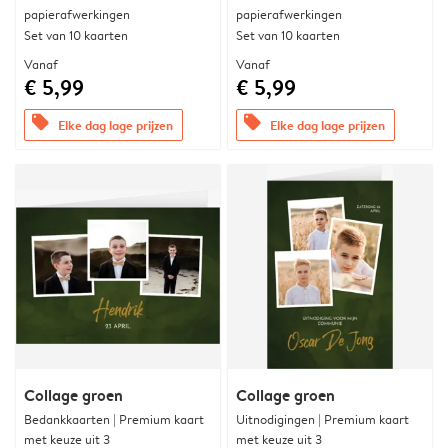
papierafwerkingen
papierafwerkingen
Set van 10 kaarten
Set van 10 kaarten
Vanaf
Vanaf
€ 5,99
€ 5,99
offers
offers
Elke dag lage prijzen
Elke dag lage prijzen
Collage groen
Collage groen
Bedankkaarten | Premium kaart
Uitnodigingen | Premium kaart
met keuze uit 3
met keuze uit 3