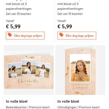
met keuze uit 3
met keuze uit 3
papierafwerkingen
papierafwerkingen
Set van 10 kaarten
Set van 10 kaarten
Vanaf
Vanaf
€ 5,99
€ 5,99
offers
offers
Elke dag lage prijzen
Elke dag lage prijzen
In volle bloei
In volle bloei
Bedankkaarten | Premium kaart
Uitnodigingen | Premium kaart