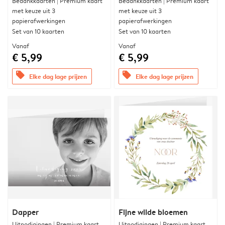
Bedankkaarten | Premium kaart
Bedankkaarten | Premium kaart
met keuze uit 3
met keuze uit 3
papierafwerkingen
papierafwerkingen
Set van 10 kaarten
Set van 10 kaarten
Vanaf
Vanaf
€ 5,99
€ 5,99
offers
offers
Elke dag lage prijzen
Elke dag lage prijzen
Dapper
Fijne wilde bloemen
Uitnodigingen | Premium kaart
Uitnodigingen | Premium kaart