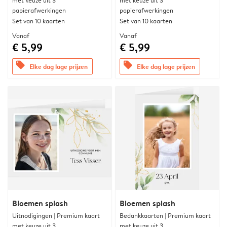
met keuze uit 3
met keuze uit 3
papierafwerkingen
papierafwerkingen
Set van 10 kaarten
Set van 10 kaarten
Vanaf
Vanaf
€ 5,99
€ 5,99
offers
offers
Elke dag lage prijzen
Elke dag lage prijzen
Bloemen splash
Bloemen splash
Uitnodigingen | Premium kaart
Bedankkaarten | Premium kaart
met keuze uit 3
met keuze uit 3