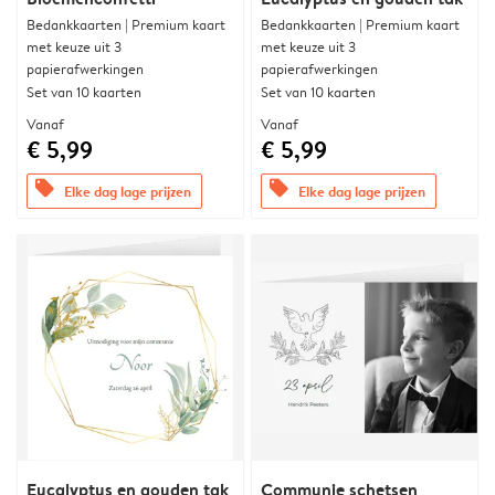
Bedankkaarten | Premium kaart
Bedankkaarten | Premium kaart
met keuze uit 3
met keuze uit 3
papierafwerkingen
papierafwerkingen
Set van 10 kaarten
Set van 10 kaarten
Vanaf
Vanaf
€ 5,99
€ 5,99
offers
offers
Elke dag lage prijzen
Elke dag lage prijzen
Eucalyptus en gouden tak
Communie schetsen