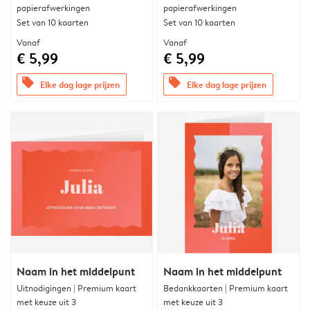
papierafwerkingen
papierafwerkingen
Set van 10 kaarten
Set van 10 kaarten
Vanaf
Vanaf
€ 5,99
€ 5,99
offers
offers
Elke dag lage prijzen
Elke dag lage prijzen
Naam in het middelpunt
Naam in het middelpunt
Uitnodigingen | Premium kaart
Bedankkaarten | Premium kaart
met keuze uit 3
met keuze uit 3