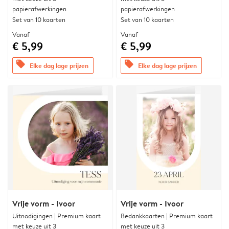
papierafwerkingen
papierafwerkingen
Set van 10 kaarten
Set van 10 kaarten
Vanaf
Vanaf
€ 5,99
€ 5,99
offers
offers
Elke dag lage prijzen
Elke dag lage prijzen
Vrije vorm - Ivoor
Vrije vorm - Ivoor
Uitnodigingen | Premium kaart
Bedankkaarten | Premium kaart
met keuze uit 3
met keuze uit 3