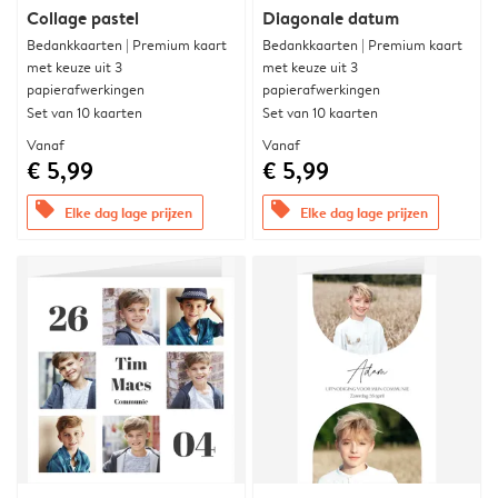
Collage pastel
Diagonale datum
Bedankkaarten | Premium kaart
Bedankkaarten | Premium kaart
met keuze uit 3
met keuze uit 3
papierafwerkingen
papierafwerkingen
Set van 10 kaarten
Set van 10 kaarten
Vanaf
Vanaf
€ 5,99
€ 5,99
offers
offers
Elke dag lage prijzen
Elke dag lage prijzen