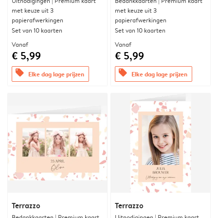
Uitnodigingen | Premium kaart
Bedankkaarten | Premium kaart
met keuze uit 3
met keuze uit 3
papierafwerkingen
papierafwerkingen
Set van 10 kaarten
Set van 10 kaarten
Vanaf
Vanaf
€ 5,99
€ 5,99
offers
offers
Elke dag lage prijzen
Elke dag lage prijzen
Terrazzo
Terrazzo
Bedankkaarten | Premium kaart
Uitnodigingen | Premium kaart