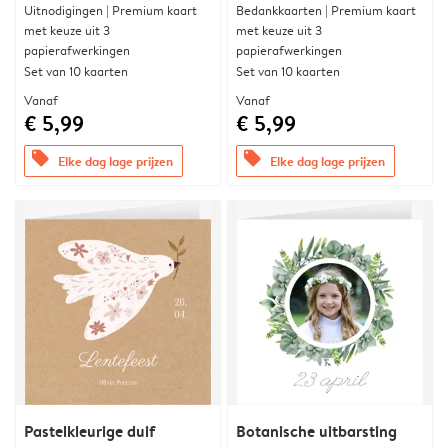
Uitnodigingen | Premium kaart
Bedankkaarten | Premium kaart
met keuze uit 3
met keuze uit 3
papierafwerkingen
papierafwerkingen
Set van 10 kaarten
Set van 10 kaarten
Vanaf
Vanaf
€ 5,99
€ 5,99
offers
offers
Elke dag lage prijzen
Elke dag lage prijzen
Pastelkleurige duif
Botanische uitbarsting