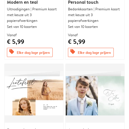
Modern en teal
Personal touch
Uitnodigingen | Premium kaart
Bedankkaarten | Premium kaart
met keuze uit 3
met keuze uit 3
papierafwerkingen
papierafwerkingen
Set van 10 kaarten
Set van 10 kaarten
Vanaf
Vanaf
€ 5,99
€ 5,99
offers
offers
Elke dag lage prijzen
Elke dag lage prijzen