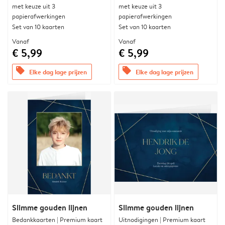
met keuze uit 3
met keuze uit 3
papierafwerkingen
papierafwerkingen
Set van 10 kaarten
Set van 10 kaarten
Vanaf
Vanaf
€ 5,99
€ 5,99
offers
offers
Elke dag lage prijzen
Elke dag lage prijzen
Slimme gouden lijnen
Slimme gouden lijnen
Bedankkaarten | Premium kaart
Uitnodigingen | Premium kaart