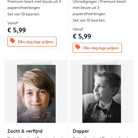
Premium kaart met keuze uit 3
Uitnodigingen | Premium kaart
papierafwerkingen
met keuze uit 3
papierafwerkingen
Set van 10 kaarten
Set van 10 kaarten
Vanaf
€ 5,99
Vanaf
€ 5,99
offers
Elke dag lage prijzen
offers
Elke dag lage prijzen
Zacht & verfijnd
Dapper