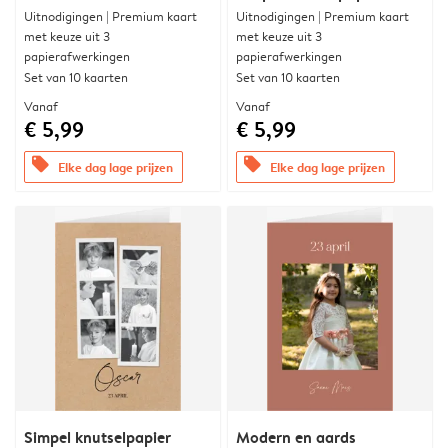
Uitnodigingen | Premium kaart
Uitnodigingen | Premium kaart
met keuze uit 3
met keuze uit 3
papierafwerkingen
papierafwerkingen
Set van 10 kaarten
Set van 10 kaarten
Vanaf
Vanaf
€ 5,99
€ 5,99
offers
offers
Elke dag lage prijzen
Elke dag lage prijzen
Simpel knutselpapier
Modern en aards