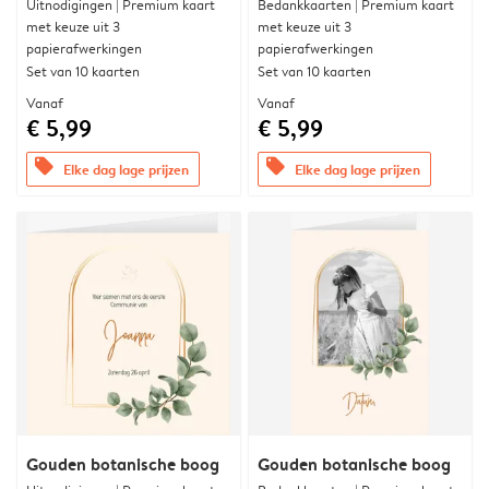
Uitnodigingen | Premium kaart
Bedankkaarten | Premium kaart
met keuze uit 3
met keuze uit 3
papierafwerkingen
papierafwerkingen
Set van 10 kaarten
Set van 10 kaarten
Vanaf
Vanaf
€ 5,99
€ 5,99
offers
offers
Elke dag lage prijzen
Elke dag lage prijzen
Gouden botanische boog
Gouden botanische boog