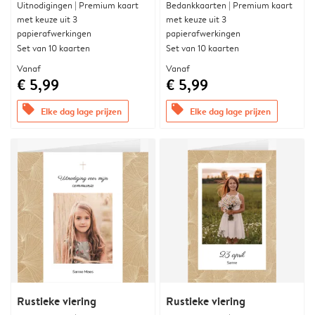
Uitnodigingen | Premium kaart
Bedankkaarten | Premium kaart
met keuze uit 3
met keuze uit 3
papierafwerkingen
papierafwerkingen
Set van 10 kaarten
Set van 10 kaarten
Vanaf
Vanaf
€ 5,99
€ 5,99
offers
offers
Elke dag lage prijzen
Elke dag lage prijzen
Rustieke viering
Rustieke viering