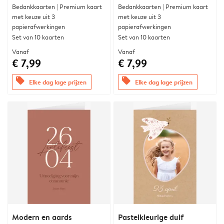
Bedankkaarten | Premium kaart
Bedankkaarten | Premium kaart
met keuze uit 3
met keuze uit 3
papierafwerkingen
papierafwerkingen
Set van 10 kaarten
Set van 10 kaarten
Vanaf
Vanaf
€ 7,99
€ 7,99
offers
offers
Elke dag lage prijzen
Elke dag lage prijzen
Modern en aards
Pastelkleurige duif