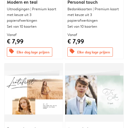
Modern en teal
Personal touch
Uitnodigingen | Premium kaart
Bedankkaarten | Premium kaart
met keuze uit 3
met keuze uit 3
papierafwerkingen
papierafwerkingen
Set van 10 kaarten
Set van 10 kaarten
Vanaf
Vanaf
€ 7,99
€ 7,99
offers
offers
Elke dag lage prijzen
Elke dag lage prijzen