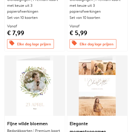
met keuze uit 3
met keuze uit 3
papierafwerkingen
papierafwerkingen
Set van 10 kaarten
Set van 10 kaarten
Vanaf
Vanaf
€ 7,99
€ 5,99
offers
offers
Elke dag lage prijzen
Elke dag lage prijzen
Fijne wilde bloemen
Elegante
Bedankkaarten | Premium kaart
momentopnamen