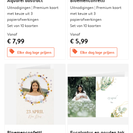
Aquarel abstract
Bloemenconfetti
Uitnodigingen | Premium kaart
Uitnodigingen | Premium kaart
met keuze uit 3
met keuze uit 3
papierafwerkingen
papierafwerkingen
Set van 10 kaarten
Set van 10 kaarten
Vanaf
Vanaf
€ 7,99
€ 5,99
offers
offers
Elke dag lage prijzen
Elke dag lage prijzen
Bloemenconfetti
Eucalyptus en gouden tak