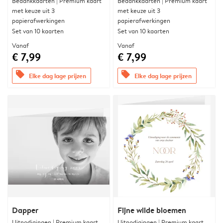
Bedankkaarten | Premium kaart
Bedankkaarten | Premium kaart
met keuze uit 3
met keuze uit 3
papierafwerkingen
papierafwerkingen
Set van 10 kaarten
Set van 10 kaarten
Vanaf
Vanaf
€ 7,99
€ 7,99
offers
offers
Elke dag lage prijzen
Elke dag lage prijzen
Dapper
Fijne wilde bloemen
Uitnodigingen | Premium kaart
Uitnodigingen | Premium kaart