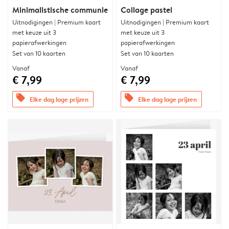
Minimalistische communie
Collage pastel
Uitnodigingen | Premium kaart
Uitnodigingen | Premium kaart
met keuze uit 3
met keuze uit 3
papierafwerkingen
papierafwerkingen
Set van 10 kaarten
Set van 10 kaarten
Vanaf
Vanaf
€ 7,99
€ 7,99
offers
offers
Elke dag lage prijzen
Elke dag lage prijzen