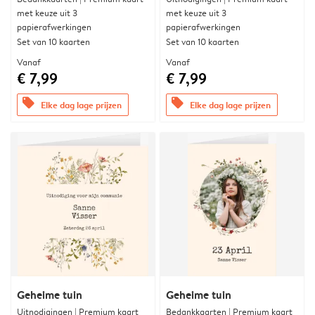
met keuze uit 3
met keuze uit 3
papierafwerkingen
papierafwerkingen
Set van 10 kaarten
Set van 10 kaarten
Vanaf
Vanaf
€ 7,99
€ 7,99
offers
offers
Elke dag lage prijzen
Elke dag lage prijzen
Geheime tuin
Geheime tuin
Uitnodigingen | Premium kaart
Bedankkaarten | Premium kaart