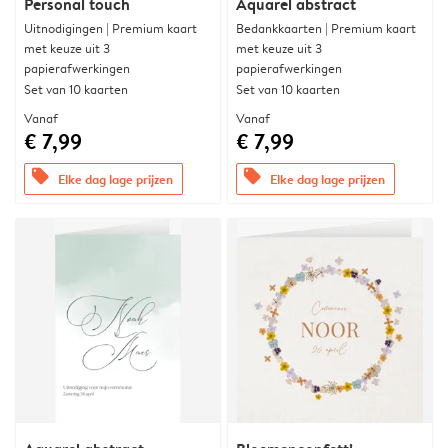
Personal touch
Aquarel abstract
Uitnodigingen | Premium kaart
Bedankkaarten | Premium kaart
met keuze uit 3
met keuze uit 3
papierafwerkingen
papierafwerkingen
Set van 10 kaarten
Set van 10 kaarten
Vanaf
Vanaf
€ 7,99
€ 7,99
offers
offers
Elke dag lage prijzen
Elke dag lage prijzen