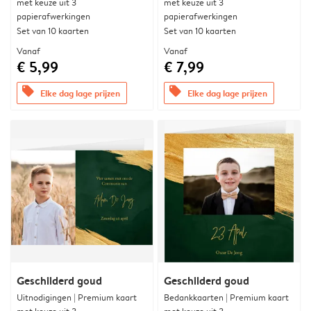
met keuze uit 3
met keuze uit 3
papierafwerkingen
papierafwerkingen
Set van 10 kaarten
Set van 10 kaarten
Vanaf
Vanaf
€ 5,99
€ 7,99
offers
offers
Elke dag lage prijzen
Elke dag lage prijzen
Geschilderd goud
Geschilderd goud
Uitnodigingen | Premium kaart
Bedankkaarten | Premium kaart