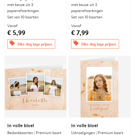
met keuze uit 3
met keuze uit 3
papierafwerkingen
papierafwerkingen
Set van 10 kaarten
Set van 10 kaarten
Vanaf
Vanaf
€ 5,99
€ 7,99
offers
offers
Elke dag lage prijzen
Elke dag lage prijzen
In volle bloei
In volle bloei
Bedankkaarten | Premium kaart
Uitnodigingen | Premium kaart