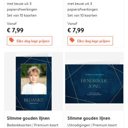
met keuze uit 3
met keuze uit 3
papierafwerkingen
papierafwerkingen
Set van 10 kaarten
Set van 10 kaarten
Vanaf
Vanaf
€ 7,99
€ 7,99
offers
offers
Elke dag lage prijzen
Elke dag lage prijzen
Slimme gouden lijnen
Slimme gouden lijnen
Bedankkaarten | Premium kaart
Uitnodigingen | Premium kaart