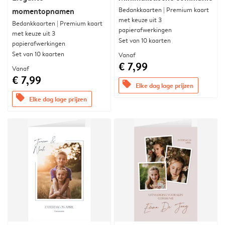
Bedankkaarten | Premium kaart
momentopnamen
met keuze uit 3
Bedankkaarten | Premium kaart
papierafwerkingen
met keuze uit 3
Set van 10 kaarten
papierafwerkingen
Set van 10 kaarten
Vanaf
€ 7,99
Vanaf
€ 7,99
offers
Elke dag lage prijzen
offers
Elke dag lage prijzen