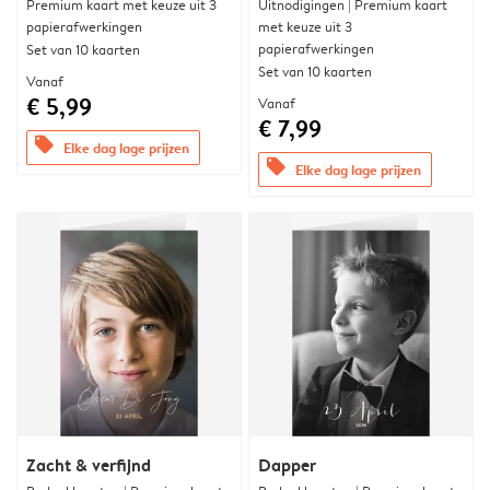
Premium kaart met keuze uit 3
Uitnodigingen | Premium kaart
papierafwerkingen
met keuze uit 3
papierafwerkingen
Set van 10 kaarten
Set van 10 kaarten
Vanaf
€ 5,99
Vanaf
€ 7,99
offers
Elke dag lage prijzen
offers
Elke dag lage prijzen
Zacht & verfijnd
Dapper