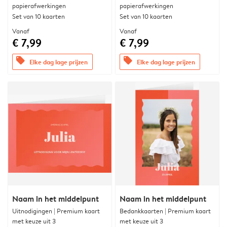
papierafwerkingen
papierafwerkingen
Set van 10 kaarten
Set van 10 kaarten
Vanaf
Vanaf
€ 7,99
€ 7,99
offers
offers
Elke dag lage prijzen
Elke dag lage prijzen
Naam in het middelpunt
Naam in het middelpunt
Uitnodigingen | Premium kaart
Bedankkaarten | Premium kaart
met keuze uit 3
met keuze uit 3