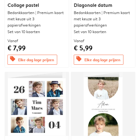
Collage pastel
Diagonale datum
Bedankkaarten | Premium kaart
Bedankkaarten | Premium kaart
met keuze uit 3
met keuze uit 3
papierafwerkingen
papierafwerkingen
Set van 10 kaarten
Set van 10 kaarten
Vanaf
Vanaf
€ 7,99
€ 5,99
offers
offers
Elke dag lage prijzen
Elke dag lage prijzen