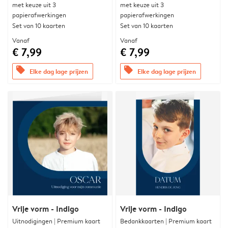
met keuze uit 3
met keuze uit 3
papierafwerkingen
papierafwerkingen
Set van 10 kaarten
Set van 10 kaarten
Vanaf
Vanaf
€ 7,99
€ 7,99
offers
offers
Elke dag lage prijzen
Elke dag lage prijzen
Vrije vorm - Indigo
Vrije vorm - Indigo
Uitnodigingen | Premium kaart
Bedankkaarten | Premium kaart