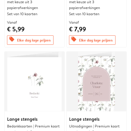
met keuze uit 3
met keuze uit 3
papierafwerkingen
papierafwerkingen
Set van 10 kaarten
Set van 10 kaarten
Vanaf
Vanaf
€ 5,99
€ 7,99
offers
offers
Elke dag lage prijzen
Elke dag lage prijzen
Lange stengels
Lange stengels
Bedankkaarten | Premium kaart
Uitnodigingen | Premium kaart