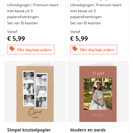
Uitnodigingen | Premium kaart
Uitnodigingen | Premium kaart
met keuze uit 3
met keuze uit 3
papierafwerkingen
papierafwerkingen
Set van 10 kaarten
Set van 10 kaarten
Vanaf
Vanaf
€ 5,99
€ 5,99
offers
offers
Elke dag lage prijzen
Elke dag lage prijzen
Simpel knutselpapier
Modern en aards