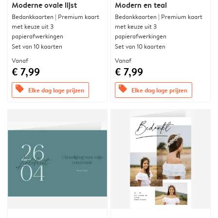
Moderne ovale lijst
Modern en teal
Bedankkaarten | Premium kaart
Bedankkaarten | Premium kaart
met keuze uit 3
met keuze uit 3
papierafwerkingen
papierafwerkingen
Set van 10 kaarten
Set van 10 kaarten
Vanaf
Vanaf
€ 7,99
€ 7,99
offers
offers
Elke dag lage prijzen
Elke dag lage prijzen