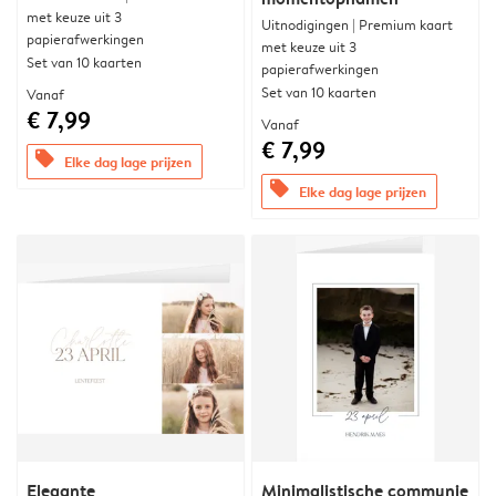
met keuze uit 3
Uitnodigingen | Premium kaart
papierafwerkingen
met keuze uit 3
Set van 10 kaarten
papierafwerkingen
Set van 10 kaarten
Vanaf
€ 7,99
Vanaf
€ 7,99
offers
Elke dag lage prijzen
offers
Elke dag lage prijzen
Elegante
Minimalistische communie