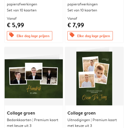
papierafwerkingen
papierafwerkingen
Set van 10 kaarten
Set van 10 kaarten
Vanaf
Vanaf
€ 5,99
€ 7,99
offers
offers
Elke dag lage prijzen
Elke dag lage prijzen
Collage groen
Collage groen
Bedankkaarten | Premium kaart
Uitnodigingen | Premium kaart
met keuze uit 3
met keuze uit 3