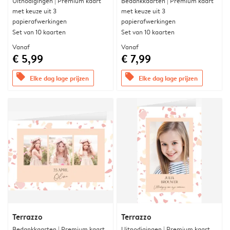
Uitnodigingen | Premium kaart
Bedankkaarten | Premium kaart
met keuze uit 3
met keuze uit 3
papierafwerkingen
papierafwerkingen
Set van 10 kaarten
Set van 10 kaarten
Vanaf
Vanaf
€ 5,99
€ 7,99
offers
offers
Elke dag lage prijzen
Elke dag lage prijzen
Terrazzo
Terrazzo
Bedankkaarten | Premium kaart
Uitnodigingen | Premium kaart