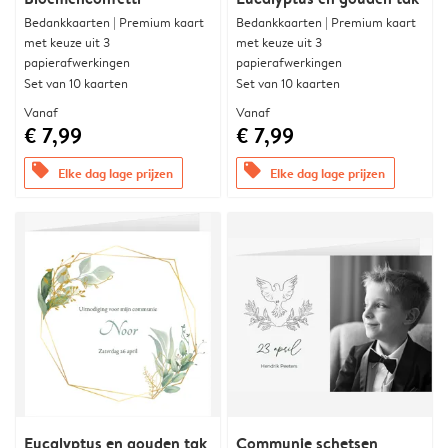
Bedankkaarten | Premium kaart
Bedankkaarten | Premium kaart
met keuze uit 3
met keuze uit 3
papierafwerkingen
papierafwerkingen
Set van 10 kaarten
Set van 10 kaarten
Vanaf
Vanaf
€ 7,99
€ 7,99
offers
offers
Elke dag lage prijzen
Elke dag lage prijzen
Eucalyptus en gouden tak
Communie schetsen