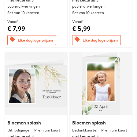
met keuze uit 3
met keuze uit 3
papierafwerkingen
papierafwerkingen
Set van 10 kaarten
Set van 10 kaarten
Vanaf
Vanaf
€ 7,99
€ 5,99
offers
offers
Elke dag lage prijzen
Elke dag lage prijzen
Bloemen splash
Bloemen splash
Uitnodigingen | Premium kaart
Bedankkaarten | Premium kaart
met keuze uit 3
met keuze uit 3