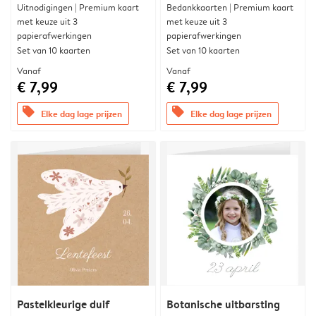
Uitnodigingen | Premium kaart
Bedankkaarten | Premium kaart
met keuze uit 3
met keuze uit 3
papierafwerkingen
papierafwerkingen
Set van 10 kaarten
Set van 10 kaarten
Vanaf
Vanaf
€ 7,99
€ 7,99
offers
offers
Elke dag lage prijzen
Elke dag lage prijzen
Pastelkleurige duif
Botanische uitbarsting