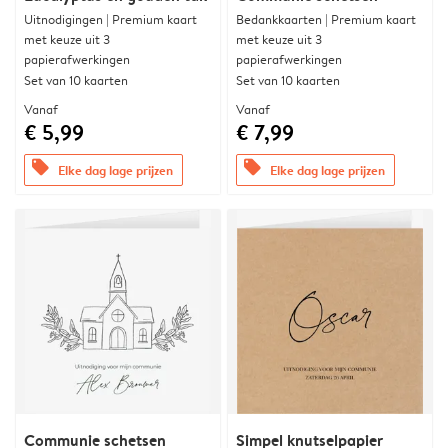
Uitnodigingen | Premium kaart
Bedankkaarten | Premium kaart
met keuze uit 3
met keuze uit 3
papierafwerkingen
papierafwerkingen
Set van 10 kaarten
Set van 10 kaarten
Vanaf
Vanaf
€ 5,99
€ 7,99
offers
offers
Elke dag lage prijzen
Elke dag lage prijzen
Communie schetsen
Simpel knutselpapier