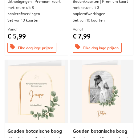
Uitnodigingen | Premium kaart
Bedankkaarten | Premium kaart
met keuze uit 3
met keuze uit 3
papierafwerkingen
papierafwerkingen
Set van 10 kaarten
Set van 10 kaarten
Vanaf
Vanaf
€ 5,99
€ 7,99
offers
offers
Elke dag lage prijzen
Elke dag lage prijzen
Gouden botanische boog
Gouden botanische boog