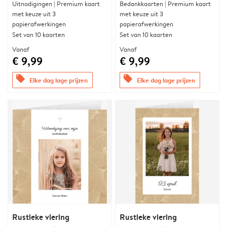
Uitnodigingen | Premium kaart
Bedankkaarten | Premium kaart
met keuze uit 3
met keuze uit 3
papierafwerkingen
papierafwerkingen
Set van 10 kaarten
Set van 10 kaarten
Vanaf
Vanaf
€ 9,99
€ 9,99
offers
offers
Elke dag lage prijzen
Elke dag lage prijzen
Rustieke viering
Rustieke viering