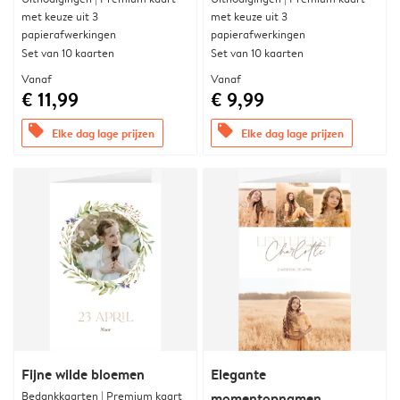
met keuze uit 3
met keuze uit 3
papierafwerkingen
papierafwerkingen
Set van 10 kaarten
Set van 10 kaarten
Vanaf
Vanaf
€ 11,99
€ 9,99
offers
offers
Elke dag lage prijzen
Elke dag lage prijzen
Fijne wilde bloemen
Elegante
Bedankkaarten | Premium kaart
momentopnamen