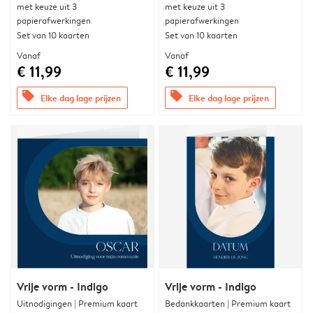
met keuze uit 3
met keuze uit 3
papierafwerkingen
papierafwerkingen
Set van 10 kaarten
Set van 10 kaarten
Vanaf
Vanaf
€ 11,99
€ 11,99
offers
offers
Elke dag lage prijzen
Elke dag lage prijzen
Vrije vorm - Indigo
Vrije vorm - Indigo
Uitnodigingen | Premium kaart
Bedankkaarten | Premium kaart