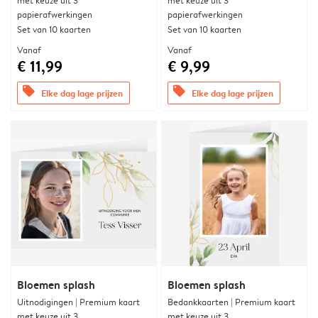
met keuze uit 3
met keuze uit 3
papierafwerkingen
papierafwerkingen
Set van 10 kaarten
Set van 10 kaarten
Vanaf
Vanaf
€ 11,99
€ 9,99
offers
offers
Elke dag lage prijzen
Elke dag lage prijzen
Bloemen splash
Bloemen splash
Uitnodigingen | Premium kaart
Bedankkaarten | Premium kaart
met keuze uit 3
met keuze uit 3