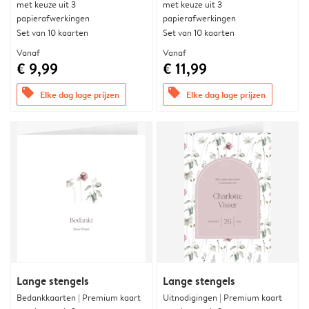
met keuze uit 3
met keuze uit 3
papierafwerkingen
papierafwerkingen
Set van 10 kaarten
Set van 10 kaarten
Vanaf
Vanaf
€ 9,99
€ 11,99
offers
offers
Elke dag lage prijzen
Elke dag lage prijzen
Lange stengels
Lange stengels
Bedankkaarten | Premium kaart
Uitnodigingen | Premium kaart