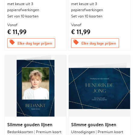
met keuze uit 3
met keuze uit 3
papierafwerkingen
papierafwerkingen
Set van 10 kaarten
Set van 10 kaarten
Vanaf
Vanaf
€ 11,99
€ 11,99
offers
offers
Elke dag lage prijzen
Elke dag lage prijzen
Slimme gouden lijnen
Slimme gouden lijnen
Bedankkaarten | Premium kaart
Uitnodigingen | Premium kaart