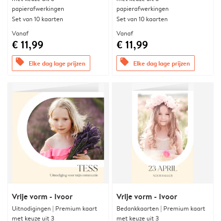
papierafwerkingen
papierafwerkingen
Set van 10 kaarten
Set van 10 kaarten
Vanaf
Vanaf
€ 11,99
€ 11,99
offers
offers
Elke dag lage prijzen
Elke dag lage prijzen
Vrije vorm - Ivoor
Vrije vorm - Ivoor
Uitnodigingen | Premium kaart
Bedankkaarten | Premium kaart
met keuze uit 3
met keuze uit 3