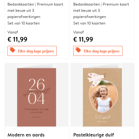
Bedankkaarten | Premium kaart
Bedankkaarten | Premium kaart
met keuze uit 3
met keuze uit 3
papierafwerkingen
papierafwerkingen
Set van 10 kaarten
Set van 10 kaarten
Vanaf
Vanaf
€ 11,99
€ 11,99
offers
offers
Elke dag lage prijzen
Elke dag lage prijzen
Modern en aards
Pastelkleurige duif