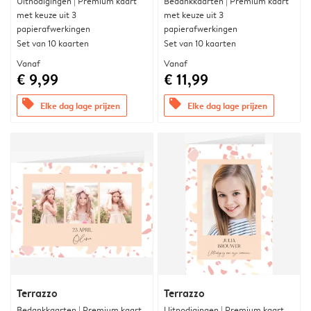
Uitnodigingen | Premium kaart
Bedankkaarten | Premium kaart
met keuze uit 3
met keuze uit 3
papierafwerkingen
papierafwerkingen
Set van 10 kaarten
Set van 10 kaarten
Vanaf
Vanaf
€ 9,99
€ 11,99
offers
offers
Elke dag lage prijzen
Elke dag lage prijzen
Terrazzo
Terrazzo
Bedankkaarten | Premium kaart
Uitnodigingen | Premium kaart