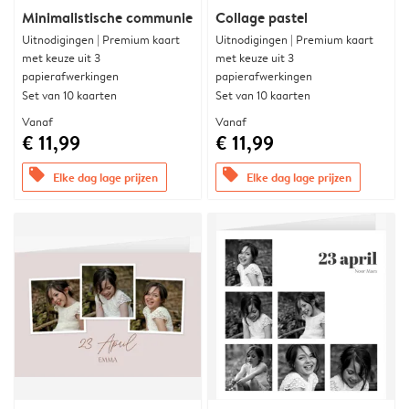
Minimalistische communie
Collage pastel
Uitnodigingen | Premium kaart
Uitnodigingen | Premium kaart
met keuze uit 3
met keuze uit 3
papierafwerkingen
papierafwerkingen
Set van 10 kaarten
Set van 10 kaarten
Vanaf
Vanaf
€ 11,99
€ 11,99
offers
offers
Elke dag lage prijzen
Elke dag lage prijzen