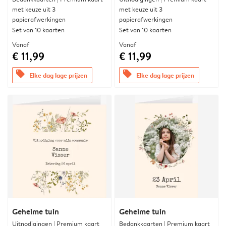
met keuze uit 3
met keuze uit 3
papierafwerkingen
papierafwerkingen
Set van 10 kaarten
Set van 10 kaarten
Vanaf
Vanaf
€ 11,99
€ 11,99
offers
offers
Elke dag lage prijzen
Elke dag lage prijzen
Geheime tuin
Geheime tuin
Uitnodigingen | Premium kaart
Bedankkaarten | Premium kaart