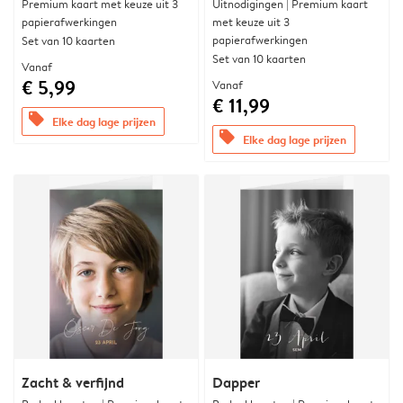
Premium kaart met keuze uit 3
Uitnodigingen | Premium kaart
papierafwerkingen
met keuze uit 3
papierafwerkingen
Set van 10 kaarten
Set van 10 kaarten
Vanaf
€ 5,99
Vanaf
€ 11,99
offers
Elke dag lage prijzen
offers
Elke dag lage prijzen
Zacht & verfijnd
Dapper