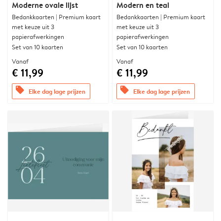
Moderne ovale lijst
Modern en teal
Bedankkaarten | Premium kaart
Bedankkaarten | Premium kaart
met keuze uit 3
met keuze uit 3
papierafwerkingen
papierafwerkingen
Set van 10 kaarten
Set van 10 kaarten
Vanaf
Vanaf
€ 11,99
€ 11,99
offers
offers
Elke dag lage prijzen
Elke dag lage prijzen