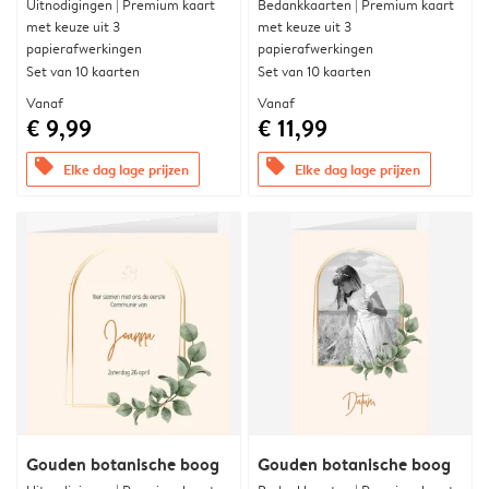
Uitnodigingen | Premium kaart
Bedankkaarten | Premium kaart
met keuze uit 3
met keuze uit 3
papierafwerkingen
papierafwerkingen
Set van 10 kaarten
Set van 10 kaarten
Vanaf
Vanaf
€ 9,99
€ 11,99
offers
offers
Elke dag lage prijzen
Elke dag lage prijzen
Gouden botanische boog
Gouden botanische boog