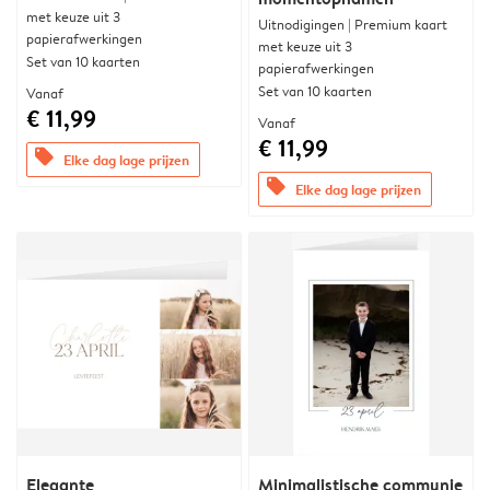
met keuze uit 3
Uitnodigingen | Premium kaart
papierafwerkingen
met keuze uit 3
Set van 10 kaarten
papierafwerkingen
Set van 10 kaarten
Vanaf
€ 11,99
Vanaf
€ 11,99
offers
Elke dag lage prijzen
offers
Elke dag lage prijzen
Elegante
Minimalistische communie