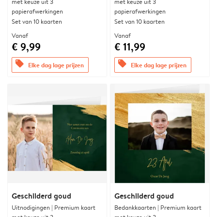
met keuze uit 3
met keuze uit 3
papierafwerkingen
papierafwerkingen
Set van 10 kaarten
Set van 10 kaarten
Vanaf
Vanaf
€ 9,99
€ 11,99
offers
offers
Elke dag lage prijzen
Elke dag lage prijzen
Geschilderd goud
Geschilderd goud
Uitnodigingen | Premium kaart
Bedankkaarten | Premium kaart