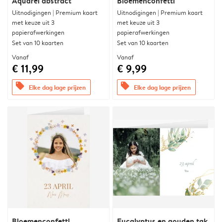
Aquarel abstract
Bloemenconfetti
Uitnodigingen | Premium kaart
Uitnodigingen | Premium kaart
met keuze uit 3
met keuze uit 3
papierafwerkingen
papierafwerkingen
Set van 10 kaarten
Set van 10 kaarten
Vanaf
Vanaf
€ 11,99
€ 9,99
offers
offers
Elke dag lage prijzen
Elke dag lage prijzen
Bloemenconfetti
Eucalyptus en gouden tak