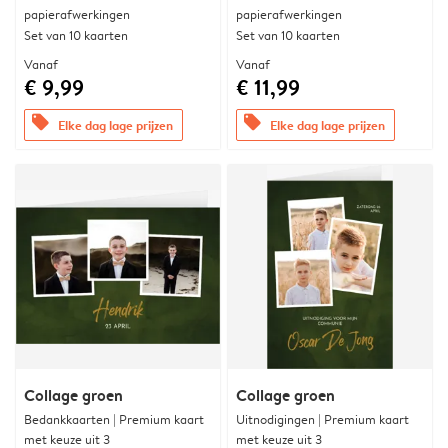
papierafwerkingen
papierafwerkingen
Set van 10 kaarten
Set van 10 kaarten
Vanaf
Vanaf
€ 9,99
€ 11,99
offers
offers
Elke dag lage prijzen
Elke dag lage prijzen
Collage groen
Collage groen
Bedankkaarten | Premium kaart
Uitnodigingen | Premium kaart
met keuze uit 3
met keuze uit 3