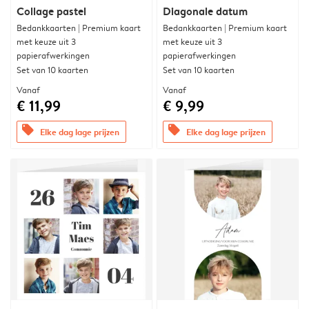
Collage pastel
Diagonale datum
Bedankkaarten | Premium kaart
Bedankkaarten | Premium kaart
met keuze uit 3
met keuze uit 3
papierafwerkingen
papierafwerkingen
Set van 10 kaarten
Set van 10 kaarten
Vanaf
Vanaf
€ 11,99
€ 9,99
offers
offers
Elke dag lage prijzen
Elke dag lage prijzen