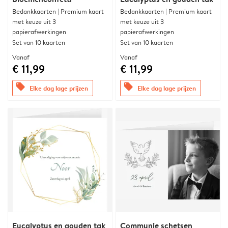
Bedankkaarten | Premium kaart
Bedankkaarten | Premium kaart
met keuze uit 3
met keuze uit 3
papierafwerkingen
papierafwerkingen
Set van 10 kaarten
Set van 10 kaarten
Vanaf
Vanaf
€ 11,99
€ 11,99
offers
offers
Elke dag lage prijzen
Elke dag lage prijzen
Eucalyptus en gouden tak
Communie schetsen