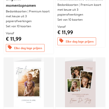
Bedankkaarten | Premium kaart
momentopnamen
met keuze uit 3
Bedankkaarten | Premium kaart
papierafwerkingen
met keuze uit 3
Set van 10 kaarten
papierafwerkingen
Set van 10 kaarten
Vanaf
€ 11,99
Vanaf
€ 11,99
offers
Elke dag lage prijzen
offers
Elke dag lage prijzen