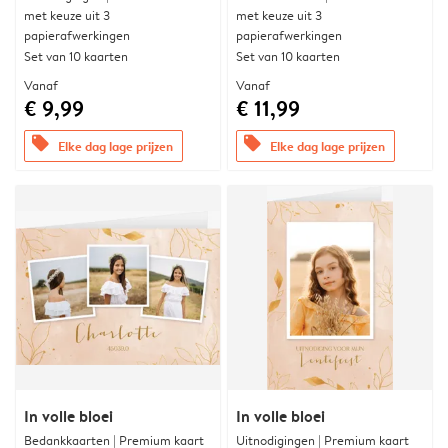
met keuze uit 3
met keuze uit 3
papierafwerkingen
papierafwerkingen
Set van 10 kaarten
Set van 10 kaarten
Vanaf
Vanaf
€ 9,99
€ 11,99
offers
offers
Elke dag lage prijzen
Elke dag lage prijzen
In volle bloei
In volle bloei
Bedankkaarten | Premium kaart
Uitnodigingen | Premium kaart