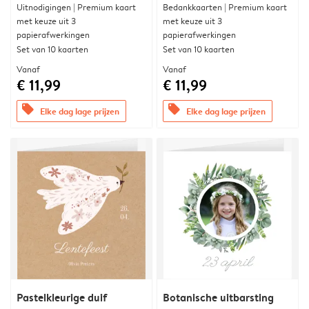
Uitnodigingen | Premium kaart
Bedankkaarten | Premium kaart
met keuze uit 3
met keuze uit 3
papierafwerkingen
papierafwerkingen
Set van 10 kaarten
Set van 10 kaarten
Vanaf
Vanaf
€ 11,99
€ 11,99
offers
offers
Elke dag lage prijzen
Elke dag lage prijzen
Pastelkleurige duif
Botanische uitbarsting