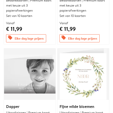
Bedankkaarten | Premium kaart
Bedankkaarten | Premium kaart
met keuze uit 3
met keuze uit 3
papierafwerkingen
papierafwerkingen
Set van 10 kaarten
Set van 10 kaarten
Vanaf
Vanaf
€ 11,99
€ 11,99
offers
offers
Elke dag lage prijzen
Elke dag lage prijzen
Dapper
Fijne wilde bloemen
Uitnodigingen | Premium kaart
Uitnodigingen | Premium kaart