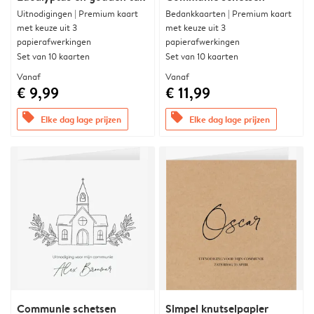
Uitnodigingen | Premium kaart
Bedankkaarten | Premium kaart
met keuze uit 3
met keuze uit 3
papierafwerkingen
papierafwerkingen
Set van 10 kaarten
Set van 10 kaarten
Vanaf
Vanaf
€ 9,99
€ 11,99
offers
offers
Elke dag lage prijzen
Elke dag lage prijzen
Communie schetsen
Simpel knutselpapier