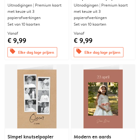
Uitnodigingen | Premium kaart
Uitnodigingen | Premium kaart
met keuze uit 3
met keuze uit 3
papierafwerkingen
papierafwerkingen
Set van 10 kaarten
Set van 10 kaarten
Vanaf
Vanaf
€ 9,99
€ 9,99
offers
offers
Elke dag lage prijzen
Elke dag lage prijzen
Simpel knutselpapier
Modern en aards