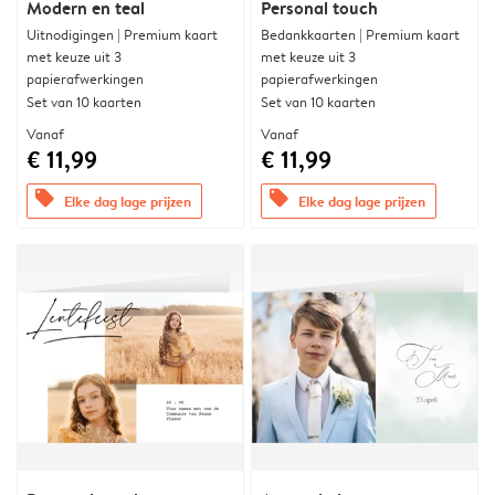
Modern en teal
Personal touch
Uitnodigingen | Premium kaart
Bedankkaarten | Premium kaart
met keuze uit 3
met keuze uit 3
papierafwerkingen
papierafwerkingen
Set van 10 kaarten
Set van 10 kaarten
Vanaf
Vanaf
€ 11,99
€ 11,99
offers
offers
Elke dag lage prijzen
Elke dag lage prijzen