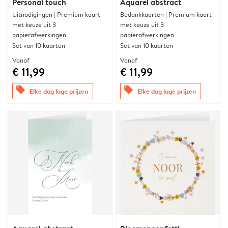
Personal touch
Aquarel abstract
Uitnodigingen | Premium kaart
Bedankkaarten | Premium kaart
met keuze uit 3
met keuze uit 3
papierafwerkingen
papierafwerkingen
Set van 10 kaarten
Set van 10 kaarten
Vanaf
Vanaf
€ 11,99
€ 11,99
offers
offers
Elke dag lage prijzen
Elke dag lage prijzen