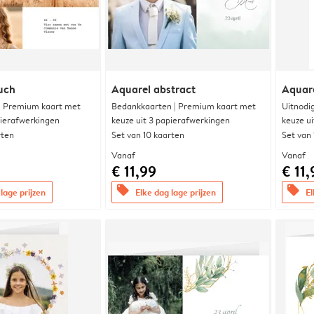
uch
Aquarel abstract
Aquare
 | Premium kaart met
Bedankkaarten | Premium kaart met
Uitnodi
pierafwerkingen
keuze uit 3 papierafwerkingen
keuze u
rten
Set van 10 kaarten
Set van
Vanaf
Vanaf
€ 11,99
€ 11,
offers
offers
lage prijzen
Elke dag lage prijzen
El