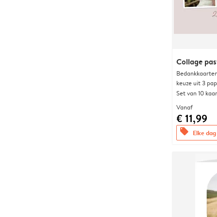
Collage pas
Bedankkaarten
keuze uit 3 pa
Set van 10 kaa
Vanaf
€ 11,99
offers
Elke dag 