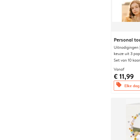
Personal to
Uitnodigingen
keuze uit 3 pa
Set van 10 kaa
Vanaf
€ 11,99
offers
Elke dag 