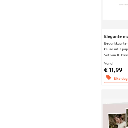
Elegante 
Bedankkaarten
keuze uit 3 pa
Set van 10 kaa
Vanaf
€ 11,99
offers
Elke dag 