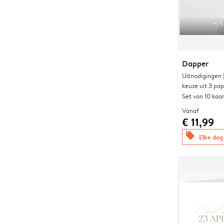
Dapper
Uitnodigingen
keuze uit 3 pa
Set van 10 kaa
Vanaf
€ 11,99
offers
Elke dag 