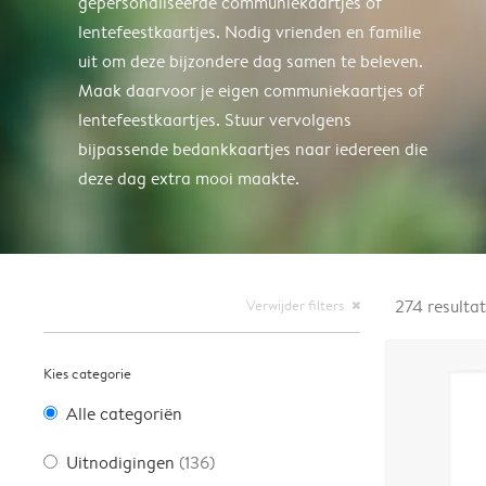
gepersonaliseerde communiekaartjes of
lentefeestkaartjes. Nodig vrienden en familie
uit om deze bijzondere dag samen te beleven.
Maak daarvoor je eigen communiekaartjes of
lentefeestkaartjes. Stuur vervolgens
bijpassende bedankkaartjes naar iedereen die
deze dag extra mooi maakte.
Verwijder filters
274
resulta
close
Kies categorie
Alle categoriën
Uitnodigingen
(136)