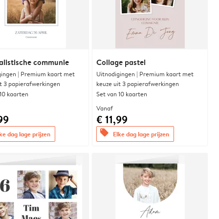
alistische communie
Collage pastel
gingen | Premium kaart met
Uitnodigingen | Premium kaart met
it 3 papierafwerkingen
keuze uit 3 papierafwerkingen
 10 kaarten
Set van 10 kaarten
Vanaf
99
€ 11,99
offers
ke dag lage prijzen
Elke dag lage prijzen