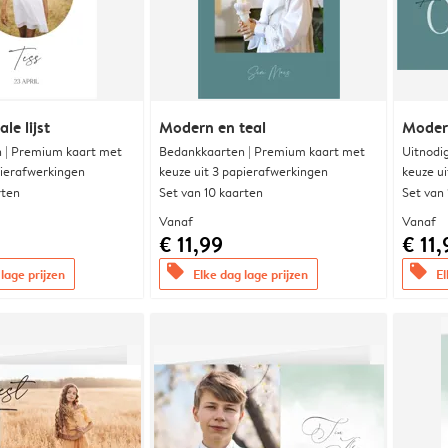
le lijst
Modern en teal
Modern
 | Premium kaart met
Bedankkaarten | Premium kaart met
Uitnodi
pierafwerkingen
keuze uit 3 papierafwerkingen
keuze u
rten
Set van 10 kaarten
Set van
Vanaf
Vanaf
€ 11,99
€ 11,
offers
offers
lage prijzen
Elke dag lage prijzen
El