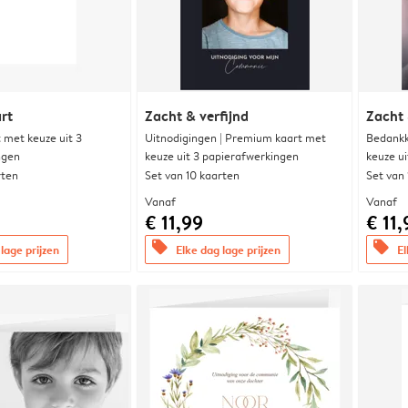
rt
Zacht & verfijnd
Zacht 
met keuze uit 3
Uitnodigingen | Premium kaart met
Bedankk
ngen
keuze uit 3 papierafwerkingen
keuze u
rten
Set van 10 kaarten
Set van
Vanaf
Vanaf
€ 11,99
€ 11,
offers
offers
lage prijzen
Elke dag lage prijzen
El