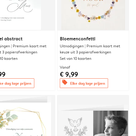
l abstract
Bloemenconfetti
gingen | Premium kaart met
Uitnodigingen | Premium kaart met
it 3 papierafwerkingen
keuze uit 3 papierafwerkingen
 10 kaarten
Set van 10 kaarten
Vanaf
99
€ 9,99
offers
ke dag lage prijzen
Elke dag lage prijzen