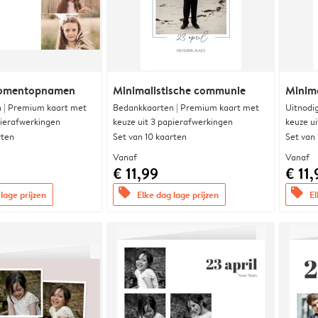
momentopnamen
Minimalistische communie
Minim
 | Premium kaart met
Bedankkaarten | Premium kaart met
Uitnodi
pierafwerkingen
keuze uit 3 papierafwerkingen
keuze u
rten
Set van 10 kaarten
Set van
Vanaf
Vanaf
€ 11,99
€ 11,
offers
offers
lage prijzen
Elke dag lage prijzen
El