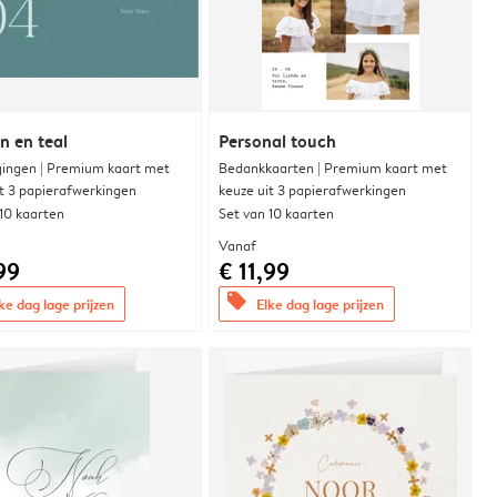
 en teal
Personal touch
gingen | Premium kaart met
Bedankkaarten | Premium kaart met
it 3 papierafwerkingen
keuze uit 3 papierafwerkingen
 10 kaarten
Set van 10 kaarten
Vanaf
99
€ 11,99
offers
ke dag lage prijzen
Elke dag lage prijzen