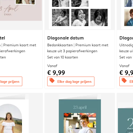
tel
Diagonale datum
Diago
 | Premium kaart met
Bedankkaarten | Premium kaart met
Uitnodi
pierafwerkingen
keuze uit 3 papierafwerkingen
keuze u
rten
Set van 10 kaarten
Set van
Vanaf
Vanaf
€ 9,99
€ 9,
offers
offers
lage prijzen
Elke dag lage prijzen
El