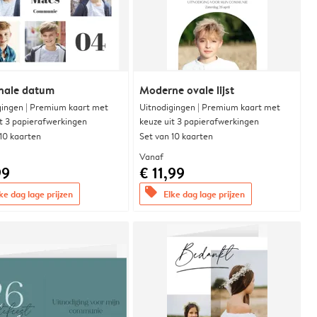
nale datum
Moderne ovale lijst
gingen | Premium kaart met
Uitnodigingen | Premium kaart met
it 3 papierafwerkingen
keuze uit 3 papierafwerkingen
 10 kaarten
Set van 10 kaarten
Vanaf
99
€ 11,99
offers
ke dag lage prijzen
Elke dag lage prijzen