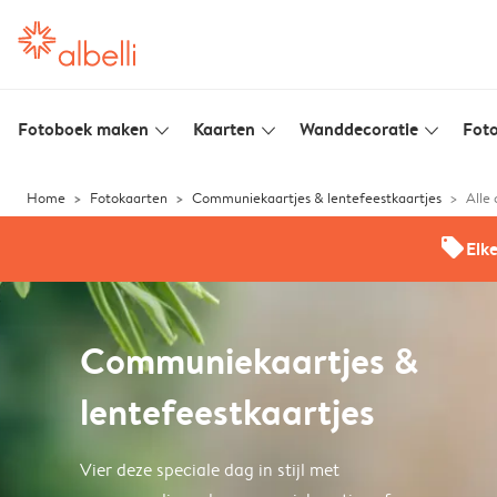
Fotoboek maken
Kaarten
Wanddecoratie
Foto
slim_arrow_down
slim_arrow_down
slim_arrow_down
Home
Fotokaarten
Communiekaartjes & lentefeestkaartjes
Alle
offers
Elk
Communiekaartjes &
lentefeestkaartjes
Vier deze speciale dag in stijl met