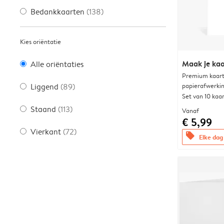
Bedankkaarten
(138)
Kies oriëntatie
Maak je kaa
Alle oriëntaties
Premium kaart 
papierafwerki
Liggend
(89)
Set van 10 kaa
Staand
(113)
Vanaf
€ 5,99
Vierkant
(72)
offers
Elke dag 