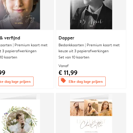
& verfijnd
Dapper
aarten | Premium kaart met
Bedankkaarten | Premium kaart met
it 3 papierafwerkingen
keuze uit 3 papierafwerkingen
 10 kaarten
Set van 10 kaarten
Vanaf
99
€ 11,99
offers
ke dag lage prijzen
Elke dag lage prijzen