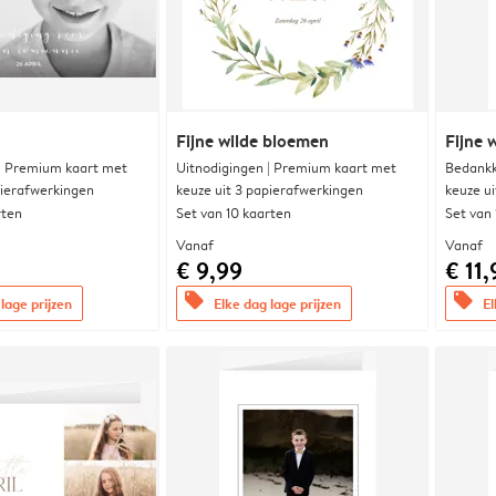
Fijne wilde bloemen
Fijne 
 | Premium kaart met
Uitnodigingen | Premium kaart met
Bedankk
pierafwerkingen
keuze uit 3 papierafwerkingen
keuze u
rten
Set van 10 kaarten
Set van
Vanaf
Vanaf
€ 9,99
€ 11,
offers
offers
lage prijzen
Elke dag lage prijzen
El