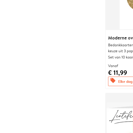
Moderne ova
Bedankkaarten
keuze uit 3 pa
Set van 10 kaa
Vanaf
€ 11,99
offers
Elke dag 