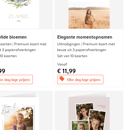
wilde bloemen
Elegante momentopnamen
aarten | Premium kaart met
Uitnodigingen | Premium kaart met
it 3 papierafwerkingen
keuze uit 3 papierafwerkingen
 10 kaarten
Set van 10 kaarten
Vanaf
99
€ 11,99
offers
ke dag lage prijzen
Elke dag lage prijzen